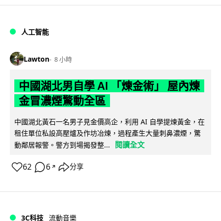
人工智能
Lawton
8 小時
中國湖北男自學 AI 「煉金術」 屋內煉
金冒濃煙驚動全區
中國湖北黃石一名男子見金價高企，利用 AI 自學提煉黃金，在
租住單位私設高壓爐及作坊冶煉，過程產生大量刺鼻濃煙，驚
閱讀全文
動鄰居報警。警方到場揭發整...
62
6
分享
↗
3C科技
流動音樂