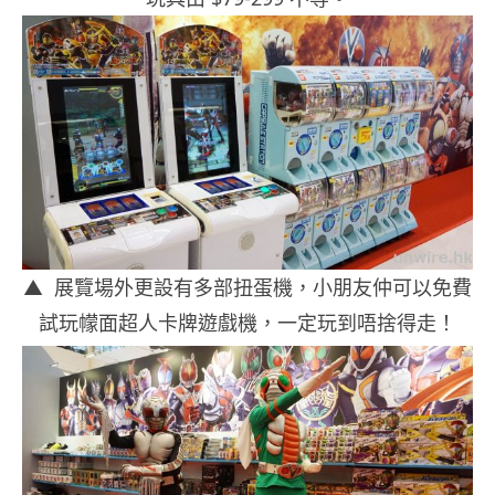
▲ 展覽場外更設有多部扭蛋機，小朋友仲可以免費
試玩幪面超人卡牌遊戲機，一定玩到唔捨得走！