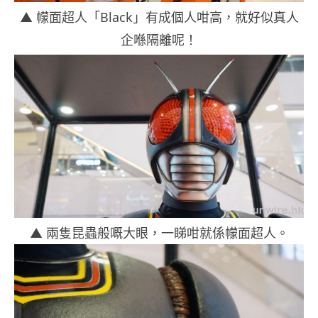
▲ 幪面超人「Black」有成個人咁高，就好似真人
企喺隔離呢！
▲ 兩隻昆蟲般嘅大眼，一睇咁就係幪面超人。