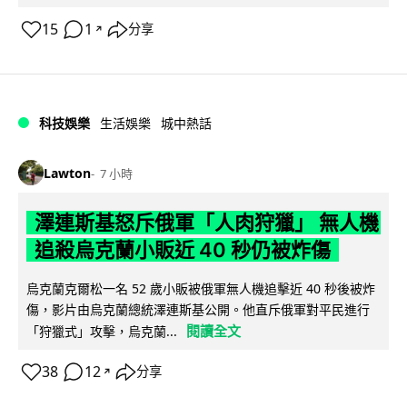
15
1
分享
↗
科技娛樂
生活娛樂
城中熱話
Lawton
7 小時
澤連斯基怒斥俄軍「人肉狩獵」 無人機
追殺烏克蘭小販近 40 秒仍被炸傷
烏克蘭克爾松一名 52 歲小販被俄軍無人機追擊近 40 秒後被炸
傷，影片由烏克蘭總統澤連斯基公開。他直斥俄軍對平民進行
閱讀全文
「狩獵式」攻擊，烏克蘭...
38
12
分享
↗