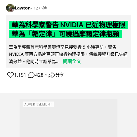
Lawton
12 小時
華為科學家警告 NVIDIA 已近物理極限
華為「韜定律」可繞過摩爾定律瓶頸
華為半導體首席科學家廖恒罕見接受近 5 小時專訪，警告
NVIDIA 等西方晶片巨頭正逼近物理極限，傳統製程升級已失經
閱讀全文
濟效益。他同時介紹華為...
1,151
428
分享
↗
ADVERTISEMENT