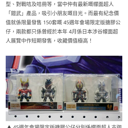
型、對戰咭及咭冊等，當中仲有最新嘅幪面超人
「鎧武」產品，吸引小朋友嘅目光。而最有紀念價
值就係限量發售 150套嘅 45週年會場限定版搪膠公
仔，兩款都只係曾經於本年 4月係日本涉谷幪面超
人展覽中作短期發售，收藏價值極高！
▲ 45週年會場限定版搪膠公仔分別係幪面超人古迦