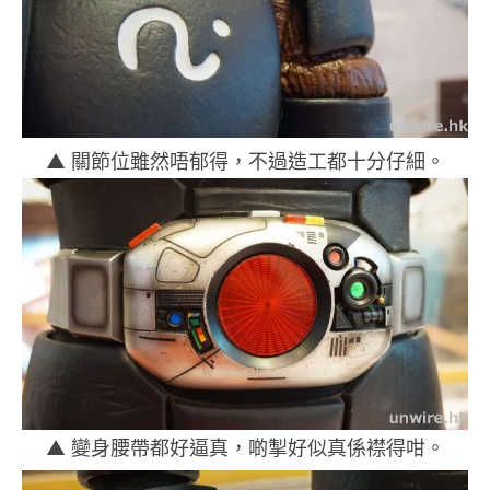
▲ 關節位雖然唔郁得，不過造工都十分仔細。
▲ 變身腰帶都好逼真，啲掣好似真係襟得咁。