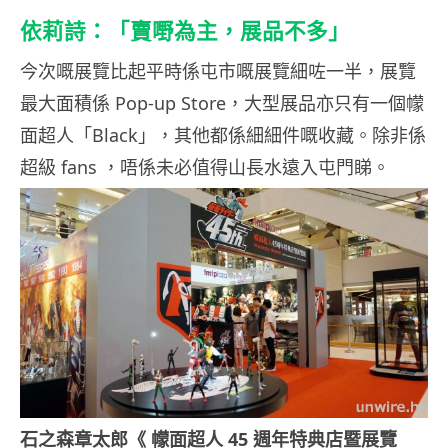
依莉詩：「賣嘢為主，展品不多」
今次嘅展覽比起平時係屯市嘅展覽細咗一半，展覽
最大面積係 Pop-up Store，大型展品亦只有一個幪
面超人「Black」，其他都係細細件嘅收藏。除非係
超級 fans ，唔係未必值得山長水遠入屯門睇。
石之森章太郎《 幪面超人 45 週年特典店暨展覽