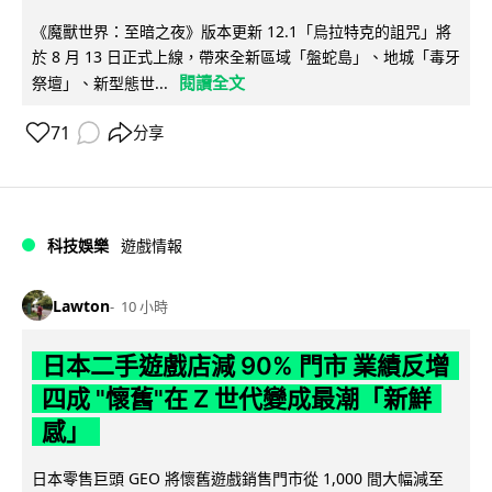
《魔獸世界：至暗之夜》版本更新 12.1「烏拉特克的詛咒」將
於 8 月 13 日正式上線，帶來全新區域「盤蛇島」、地城「毒牙
閱讀全文
祭壇」、新型態世...
71
分享
科技娛樂
遊戲情報
Lawton
10 小時
日本二手遊戲店減 90% 門市 業績反增
四成 "懷舊"在 Z 世代變成最潮「新鮮
感」
日本零售巨頭 GEO 將懷舊遊戲銷售門市從 1,000 間大幅減至