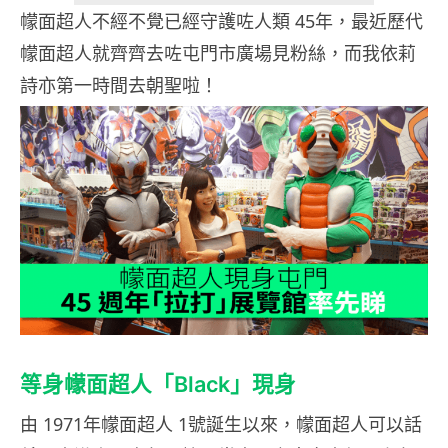
幪面超人不經不覺已經守護咗人類 45年，最近歷代
幪面超人就齊齊去咗屯門市廣場見粉絲，而我依莉
詩亦第一時間去朝聖啦！
等身幪面超人「Black」現身
由 1971年幪面超人
1
號誕生以來，幪面超人可以話