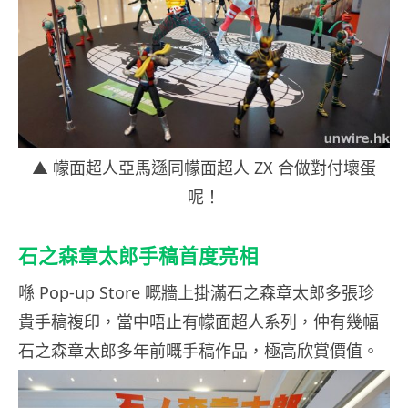
▲ 幪面超人亞馬遜同幪面超人 ZX 合做對付壞蛋
呢！
石之森章太郎手稿首度亮相
喺 Pop-up Store 嘅牆上掛滿石之森章太郎多張珍
貴手稿複印，當中唔止有幪面超人系列，仲有幾幅
石之森章太郎多年前嘅手稿作品，極高欣賞價值。