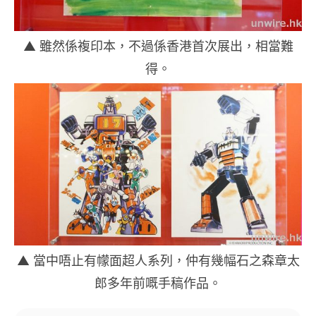
▲ 雖然係複印本，不過係香港首次展出，相當難
得。
▲ 當中唔止有幪面超人系列，仲有幾幅石之森章太
郎多年前嘅手稿作品。