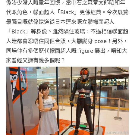
係唔少港人嘅童年回憶，當中石之森章太郎昭和年
代嘅角色，幪面超人「Black」更係經典。今次展覽
最矚目嘅就係遠道從日本運來嘅立體幪面超人
「Black」等身像。雖然隔住玻璃，不過相信幪面超
人迷都會忍唔住同佢合照，大擺變身 pose！另外，
同場仲有多個歷代幪面超人嘅 figure 展出，唔知大
家曾經又擁有幾多個呢？