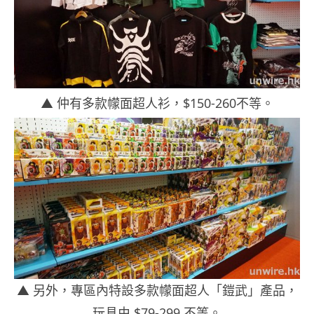
▲ 仲有多款幪面超人衫，$150-260不等。
▲ 另外，專區內特設多款幪面超人「鎧武」產品，
玩具由 $79-299 不等。