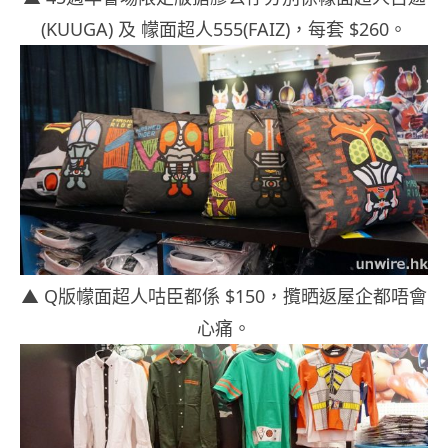
(KUUGA) 及 幪面超人555(FAIZ)，每套 $260。
▲ Q版幪面超人咕臣都係 $150，攬晒返屋企都唔會
心痛。