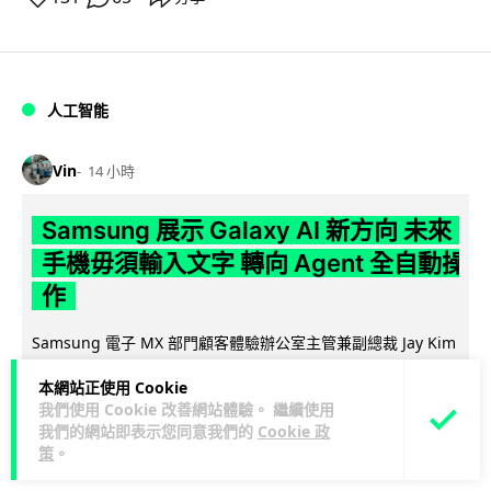
人工智能
Vin
14 小時
Samsung 展示 Galaxy AI 新方向 未來
手機毋須輸入文字 轉向 Agent 全自動操
作
Samsung 電子 MX 部門顧客體驗辦公室主管兼副總裁 Jay Kim
閱讀全
表示，品牌正推動 Galaxy AI 邁向全自動化 Agent...
本網站正使用 Cookie
文
我們使用 Cookie 改善網站體驗。 繼續使用
我們的網站即表示您同意我們的
Cookie 政
24
4
分享
↗
策
。