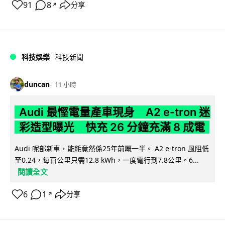
91
8
分享
↗
科技娛樂
科技新聞
duncan
11 小時
Audi 最慳電量產車現身 A2 e-tron 迷
彩造型曝光 快充 26 分鐘充滿 8 成電
Audi 呢部新車，能耗竟然係25年前嘅一半。 A2 e-tron 風阻低
至0.24，每百公里只需12.8 kWh，一度電行到7.8公里。6...
閱讀全文
6
1
分享
↗