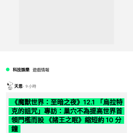
科技娛樂
遊戲情報
天恩
9 小時
《魔獸世界：至暗之夜》12.1 「烏拉特
克的詛咒」專訪：巢穴不為提高世界首
領門檻而設 《諸王之眠》縮短約 10 分
鐘