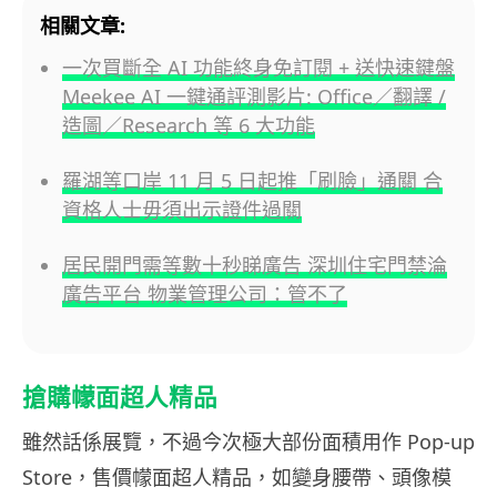
相關文章:
一次買斷全 AI 功能終身免訂閱 + 送快速鍵盤
Meekee AI 一鍵通評測影片: Office／翻譯 /
造圖／Research 等 6 大功能
羅湖等口岸 11 月 5 日起推「刷臉」通關 合
資格人士毋須出示證件過關
居民開門需等數十秒睇廣告 深圳住宅門禁淪
廣告平台 物業管理公司：管不了
搶購幪面超人精品
雖然話係展覽，不過今次極大部份面積用作 Pop-up
Store，售價幪面超人精品，如變身腰帶、頭像模