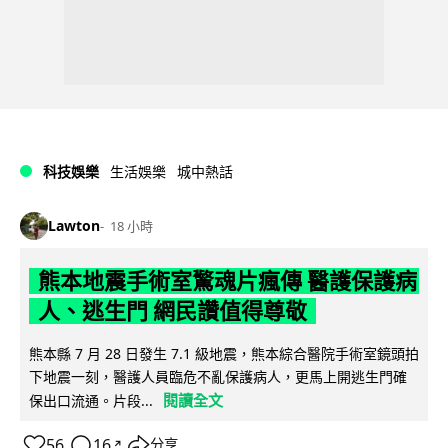
科技娛樂
生活娛樂
城中熱話
Lawton
18 小時
熊本地震手術室驚魂片瘋傳 醫護保護病
人、逃生門 網民讚值得尊敬
熊本縣 7 月 28 日發生 7.1 級地震，熊本綜合醫院手術室鏡頭拍
下地震一刻，醫護人員臨危不亂保護病人，更馬上開逃生門確
閱讀全文
保出口流通。片段...
56
16
分享
↗