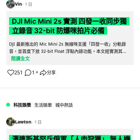
Vin
1 日
DJI Mic Mini 2s 實測 四發一收同步獨
立錄音 32-bit 防爆咪拍片必備
DJI 最新推出的 Mic Mini 2s 無線咪支援「四發一收」分軌錄
音，並首度下放 32-bit Float 浮點內錄功能。本文經實測其...
閱讀全文
251
1
分享
↗
科技娛樂
生活娛樂
城中熱話
Lawton
1 日
澤連斯基怒斥俄軍「人肉狩獵」 無人機