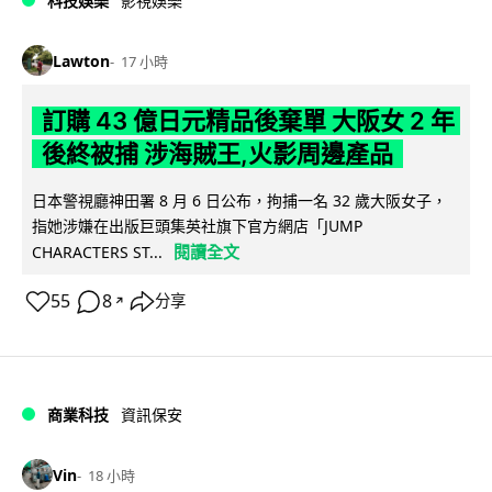
科技娛樂
影視娛樂
Lawton
17 小時
訂購 43 億日元精品後棄單 大阪女 2 年
後終被捕 涉海賊王,火影周邊產品
日本警視廳神田署 8 月 6 日公布，拘捕一名 32 歲大阪女子，
指她涉嫌在出版巨頭集英社旗下官方網店「JUMP
閱讀全文
CHARACTERS ST...
55
8
分享
↗
商業科技
資訊保安
Vin
18 小時