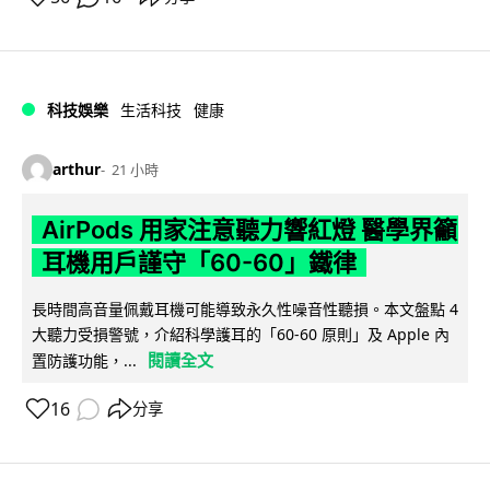
科技娛樂
生活科技
健康
arthur
21 小時
AirPods 用家注意聽力響紅燈 醫學界籲
耳機用戶謹守「60-60」鐵律
長時間高音量佩戴耳機可能導致永久性噪音性聽損。本文盤點 4
大聽力受損警號，介紹科學護耳的「60-60 原則」及 Apple 內
閱讀全文
置防護功能，...
16
分享