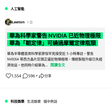
人工智能
Lawton
1 日
華為科學家警告 NVIDIA 已近物理極限
華為「韜定律」可繞過摩爾定律瓶頸
華為半導體首席科學家廖恒罕見接受近 5 小時專訪，警告
NVIDIA 等西方晶片巨頭正逼近物理極限，傳統製程升級已失經
閱讀全文
濟效益。他同時介紹華為...
1,554
596
分享
↗
科技娛樂
生活娛樂
城中熱話