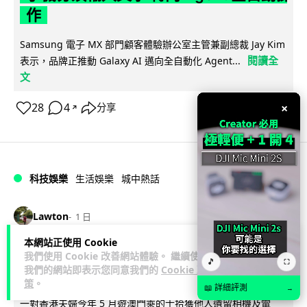
作
Samsung 電子 MX 部門顧客體驗辦公室主管兼副總裁 Jay Kim
閱讀全
表示，品牌正推動 Galaxy AI 邁向全自動化 Agent...
文
×
28
4
分享
↗
科技娛樂
生活娛樂
城中熱話
Lawton
1 日
本網站正使用 Cookie
港夫婦澳門的士拾相機 據為己有被的士
我們使用 Cookie 改善網站體驗。 繼續使用
🎵
⛶
我們的網站即表示您同意我們的
Cookie 政
Cam 睇到 2 個月後再入境被捕
策
。
📖 詳細評測
→
一對香港夫婦今年 5 月遊澳門乘的士拾獲他人遺留相機及電