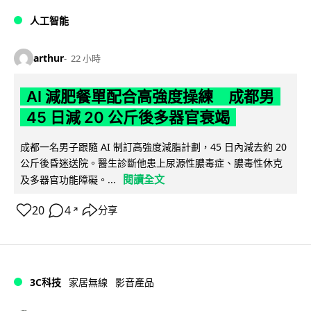
人工智能
arthur
22 小時
AI 減肥餐單配合高強度操練 成都男
45 日減 20 公斤後多器官衰竭
成都一名男子跟隨 AI 制訂高強度減脂計劃，45 日內減去約 20
公斤後昏迷送院。醫生診斷他患上尿源性膿毒症、膿毒性休克
閱讀全文
及多器官功能障礙。...
20
4
分享
↗
3C科技
家居無線
影音產品