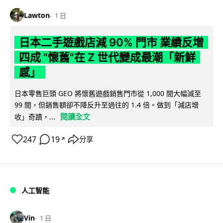
Lawton
1 日
日本二手遊戲店減 90% 門市 業績反增
四成 "懷舊"在 Z 世代變成最潮「新鮮
感」
日本零售巨頭 GEO 將懷舊遊戲銷售門市從 1,000 間大幅減至
99 間，但銷售額卻不降反升至過往的 1.4 倍。做到「減店增
閱讀全文
收」奇蹟，...
247
19
分享
↗
人工智能
Vin
1 日