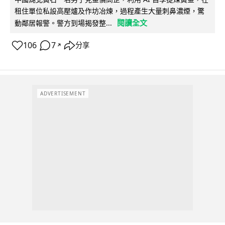
租住單位私設高壓爐及作坊冶煉，過程產生大量刺鼻濃煙，驚
閱讀全文
動鄰居報警。警方到場揭發整...
106
7
分享
↗
ADVERTISEMENT