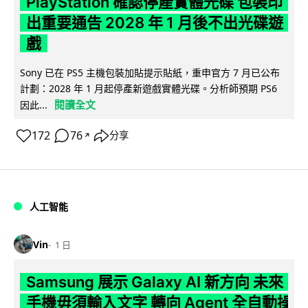
PlayStation 確認停產實體光碟 包裝印
出重要通告 2028 年 1 月後不出光碟遊
戲
Sony 已在 PS5 主機包裝加貼提示貼紙，重申官方 7 月已公布
計劃：2028 年 1 月起停產新遊戲實體光碟。分析師預期 PS6
閱讀全文
因此...
172
76
分享
↗
人工智能
Vin
1 日
Samsung 展示 Galaxy AI 新方向 未來
手機毋須輸入文字 轉向 Agent 全自動操