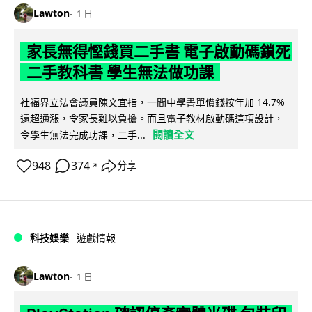
Lawton
1 日
家長無得慳錢買二手書 電子啟動碼鎖死
二手教科書 學生無法做功課
社福界立法會議員陳文宜指，一間中學書單價錢按年加 14.7%
遠超通漲，令家長難以負擔。而且電子教材啟動碼這項設計，
閱讀全文
令學生無法完成功課，二手...
948
374
分享
↗
科技娛樂
遊戲情報
Lawton
1 日