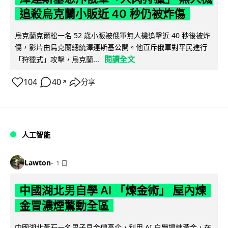
追殺烏克蘭小販近 40 秒仍被炸傷
烏克蘭克爾松一名 52 歲小販被俄軍無人機追擊近 40 秒後被炸
傷，影片由烏克蘭總統澤連斯基公開。他直斥俄軍對平民進行
閱讀全文
「狩獵式」攻擊，烏克蘭...
104
40
分享
↗
人工智能
Lawton
1 日
中國湖北男自學 AI 「煉金術」 屋內煉
金冒濃煙驚動全區
中國湖北黃石一名男子見金價高企，利用 AI 自學提煉黃金，在