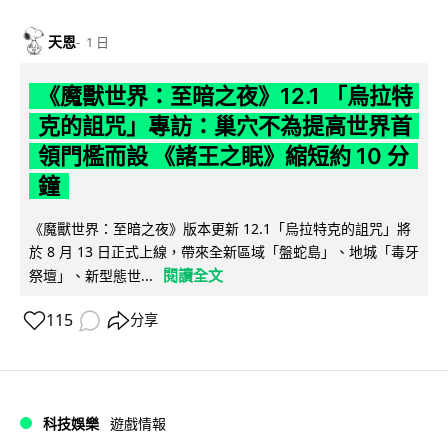
天恩
1 日
《魔獸世界：至暗之夜》12.1 「烏拉特
克的詛咒」專訪：巢穴不為提高世界首
領門檻而設 《諸王之眠》縮短約 10 分
鐘
《魔獸世界：至暗之夜》版本更新 12.1「烏拉特克的詛咒」將
於 8 月 13 日正式上線，帶來全新區域「盤蛇島」、地城「毒牙
閱讀全文
祭壇」、新型態世...
115
分享
科技娛樂
遊戲情報