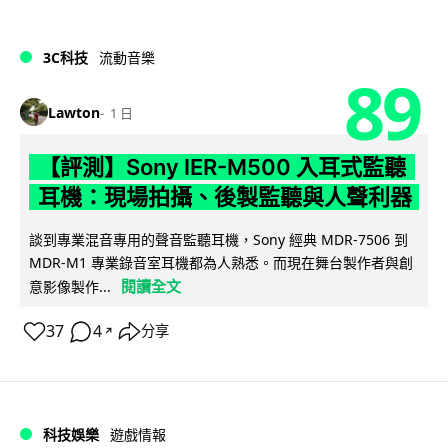
3C科技
流動音樂
89
Lawton
1 日
【評測】Sony IER-M500 入耳式監聽
耳機：現場拍攝、後製監聽與人聲利器
談到專業混音專用的聲音監聽耳機，Sony 經典 MDR-7506 到
MDR-M1 專業錄音室耳機都為人熟悉。而現在舞台製作者與創
閱讀全文
意影像製作...
37
4
分享
↗
科技娛樂
遊戲情報