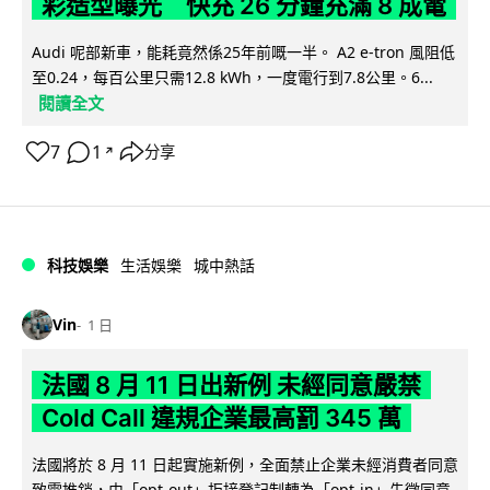
彩造型曝光 快充 26 分鐘充滿 8 成電
Audi 呢部新車，能耗竟然係25年前嘅一半。 A2 e-tron 風阻低
至0.24，每百公里只需12.8 kWh，一度電行到7.8公里。6...
閱讀全文
7
1
分享
↗
科技娛樂
生活娛樂
城中熱話
Vin
1 日
法國 8 月 11 日出新例 未經同意嚴禁
Cold Call 違規企業最高罰 345 萬
法國將於 8 月 11 日起實施新例，全面禁止企業未經消費者同意
致電推銷，由「opt-out」拒接登記制轉為「opt-in」先徵同意