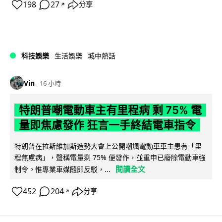
198
27
分享
↗
科技娛樂
生活娛樂
城中熱話
Vin
16 小時
特朗普嘲電動車主有里程病 剩 75% 電
量即焦慮發作 狂言一手終結電車指令
特朗普在拉斯維加斯造勢大會上公開嘲諷電動車車主患有「里
程焦慮病」，聲稱電量剩 75% 便發作，並重申已廢除電動車強
閱讀全文
制令。惟專業車媒隨即反駁，...
452
204
分享
↗