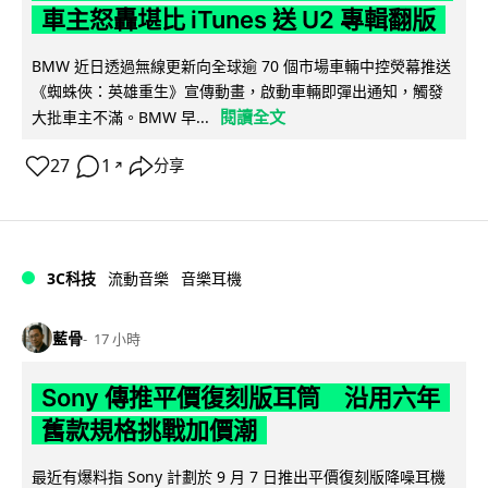
車主怒轟堪比 iTunes 送 U2 專輯翻版
BMW 近日透過無線更新向全球逾 70 個市場車輛中控熒幕推送
《蜘蛛俠：英雄重生》宣傳動畫，啟動車輛即彈出通知，觸發
閱讀全文
大批車主不滿。BMW 早...
27
1
分享
↗
3C科技
流動音樂
音樂耳機
藍骨
17 小時
Sony 傳推平價復刻版耳筒 沿用六年
舊款規格挑戰加價潮
最近有爆料指 Sony 計劃於 9 月 7 日推出平價復刻版降噪耳機