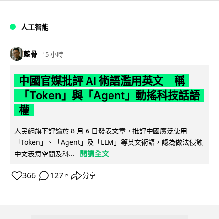
人工智能
藍骨
15 小時
中國官媒批評 AI 術語濫用英文 稱
「Token」與「Agent」動搖科技話語
權
人民網旗下評論於 8 月 6 日發表文章，批評中國廣泛使用
「Token」、「Agent」及「LLM」等英文術語，認為做法侵蝕
閱讀全文
中文表意空間及科...
366
127
分享
↗