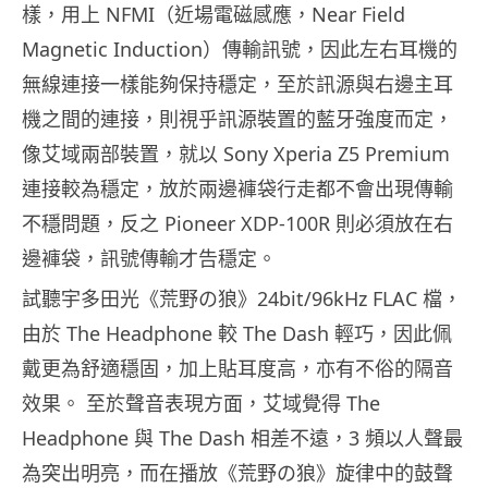
樣，用上 NFMI（近場電磁感應，Near Field
Magnetic Induction）傳輸訊號，因此左右耳機的
無線連接一樣能夠保持穩定，至於訊源與右邊主耳
機之間的連接，則視乎訊源裝置的藍牙強度而定，
像艾域兩部裝置，就以 Sony Xperia Z5 Premium
連接較為穩定，放於兩邊褲袋行走都不會出現傳輸
不穩問題，反之 Pioneer XDP-100R 則必須放在右
邊褲袋，訊號傳輸才告穩定。
試聽宇多田光《荒野の狼》24bit/96kHz FLAC 檔，
由於 The Headphone 較 The Dash 輕巧，因此佩
戴更為舒適穩固，加上貼耳度高，亦有不俗的隔音
效果。 至於聲音表現方面，艾域覺得 The
Headphone 與 The Dash 相差不遠，3 頻以人聲最
為突出明亮，而在播放《荒野の狼》旋律中的鼓聲