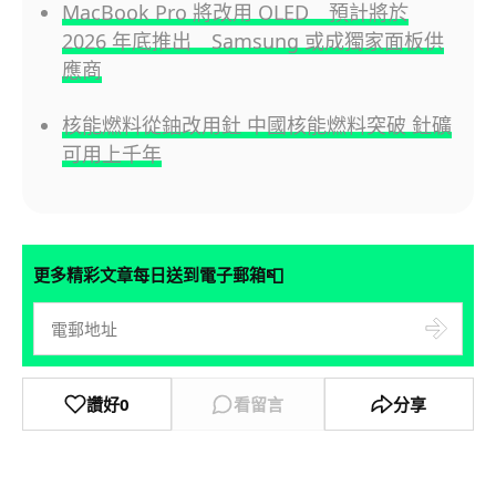
MacBook Pro 將改用 OLED 預計將於
2026 年底推出 Samsung 或成獨家面板供
應商
核能燃料從鈾改用釷 中國核能燃料突破 釷礦
可用上千年
📮
更多精彩文章每日送到電子郵箱
讚好
0
看留言
分享