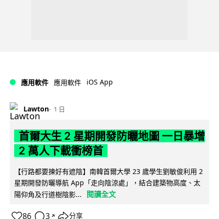
iOS App
應用軟件
應用軟件
Lawton
1 日
首爾大生 2 星期開發防曬地圖 一日暴增
2 萬人下載衝榜首
【行路都要揀好有遮陰】南韓首爾大學 23 歲學生劉敏俊利用 2
星期開發防曬導航 App「走向陰涼處」，結合建築物高度、太
閱讀全文
陽仰角及行道樹陰影...
86
3
分享
↗