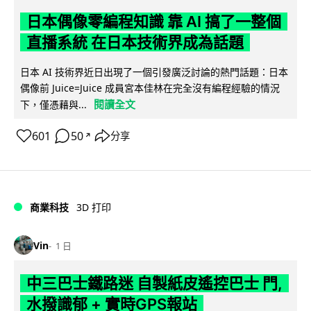
日本偶像零編程知識 靠 AI 搞了一整個
直播系統 在日本技術界成為話題
日本 AI 技術界近日出現了一個引發廣泛討論的熱門話題：日本
偶像前 Juice=Juice 成員宮本佳林在完全沒有編程經驗的情況
閱讀全文
下，僅憑藉與...
601
50
分享
↗
商業科技
3D 打印
Vin
1 日
中三巴士鐵路迷 自製紙皮遙控巴士 門,
水撥識郁 + 實時GPS報站