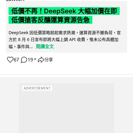
低價不再！DeepSeek 大幅加價在即
低價搶客反釀運算資源告急
DeepSeek 因低價策略掀起需求熱潮，運算資源不勝負荷，官
方於 8 月 6 日宣布即將大幅上調 API 收費，惟未公布具體加
閱讀全文
幅。事件與...
67
19
分享
↗
ADVERTISEMENT