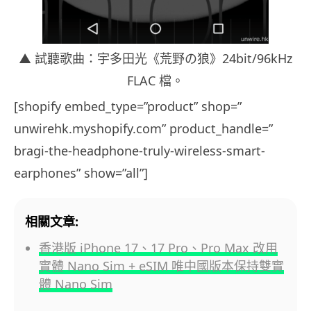
▲ 試聽歌曲：宇多田光《荒野の狼》24bit/96kHz
FLAC 檔。
[shopify embed_type=”product” shop=”
unwirehk.myshopify.com” product_handle=”
bragi-the-headphone-truly-wireless-smart-
earphones” show=”all”]
相關文章:
香港版 iPhone 17、17 Pro、Pro Max 改用
實體 Nano Sim + eSIM 唯中國版本保持雙實
體 Nano Sim