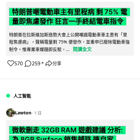
特朗普嘲電動車主有里程病 剩 75% 電
量即焦慮發作 狂言一手終結電車指令
特朗普在拉斯維加斯造勢大會上公開嘲諷電動車車主患有「里
程焦慮病」，聲稱電量剩 75% 便發作，並重申已廢除電動車強
閱讀全文
制令。惟專業車媒隨即反駁，...
570
259
分享
↗
人工智能
Lawton
1 日
微軟刪走 32GB RAM 遊戲建議 分析:
為 8GB Surface 銷售鋪路 連自家