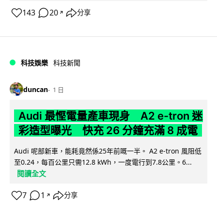
143
20
分享
↗
科技娛樂
科技新聞
duncan
1 日
Audi 最慳電量產車現身 A2 e-tron 迷
彩造型曝光 快充 26 分鐘充滿 8 成電
Audi 呢部新車，能耗竟然係25年前嘅一半。 A2 e-tron 風阻低
至0.24，每百公里只需12.8 kWh，一度電行到7.8公里。6...
閱讀全文
7
1
分享
↗