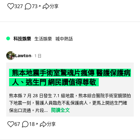
327
73
分享
↗
科技娛樂
生活娛樂
城中熱話
Lawton
1 日
熊本地震手術室驚魂片瘋傳 醫護保護病
人、逃生門 網民讚值得尊敬
熊本縣 7 月 28 日發生 7.1 級地震，熊本綜合醫院手術室鏡頭拍
下地震一刻，醫護人員臨危不亂保護病人，更馬上開逃生門確
閱讀全文
保出口流通。片段...
67
18
分享
↗