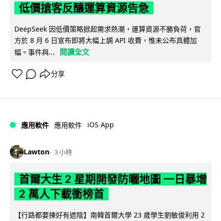
低價搶客反釀運算資源告急
DeepSeek 因低價策略掀起需求熱潮，運算資源不勝負荷，官
方於 8 月 6 日宣布即將大幅上調 API 收費，惟未公布具體加
閱讀全文
幅。事件與...
分享
iOS App
應用軟件
應用軟件
Lawton
3 小時
首爾大生 2 星期開發防曬地圖 一日暴增
2 萬人下載衝榜首
【行路都要揀好有遮陰】南韓首爾大學 23 歲學生劉敏俊利用 2