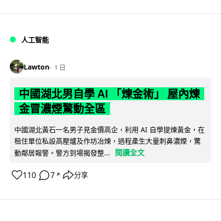
人工智能
Lawton
1 日
中國湖北男自學 AI 「煉金術」 屋內煉
金冒濃煙驚動全區
中國湖北黃石一名男子見金價高企，利用 AI 自學提煉黃金，在
租住單位私設高壓爐及作坊冶煉，過程產生大量刺鼻濃煙，驚
閱讀全文
動鄰居報警。警方到場揭發整...
110
7
分享
↗