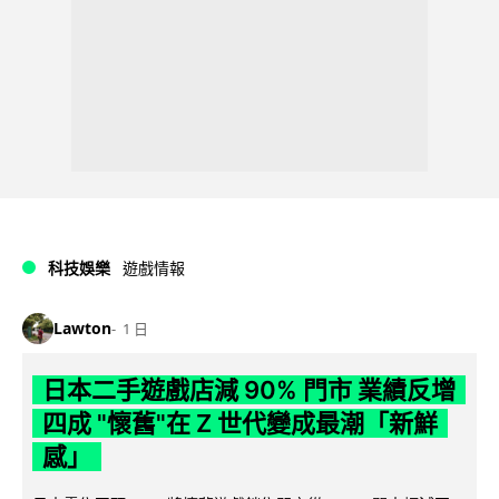
科技娛樂
遊戲情報
Lawton
1 日
日本二手遊戲店減 90% 門市 業績反增
四成 "懷舊"在 Z 世代變成最潮「新鮮
感」