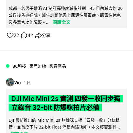
成都一名男子跟隨 AI 制訂高強度減脂計劃，45 日內減去約 20
公斤後昏迷送院。醫生診斷他患上尿源性膿毒症、膿毒性休克
閱讀全文
及多器官功能障礙。...
22
4
分享
↗
3C科技
家居無線
影音產品
Vin
1 日
DJI Mic Mini 2s 實測 四發一收同步獨
立錄音 32-bit 防爆咪拍片必備
DJI 最新推出的 Mic Mini 2s 無線咪支援「四發一收」分軌錄
音，並首度下放 32-bit Float 浮點內錄功能。本文經實測其...