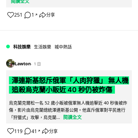
閱讀全文
251
1
分享
↗
科技娛樂
生活娛樂
城中熱話
Lawton
1 日
澤連斯基怒斥俄軍「人肉狩獵」 無人機
追殺烏克蘭小販近 40 秒仍被炸傷
烏克蘭克爾松一名 52 歲小販被俄軍無人機追擊近 40 秒後被炸
傷，影片由烏克蘭總統澤連斯基公開。他直斥俄軍對平民進行
閱讀全文
「狩獵式」攻擊，烏克蘭...
119
41
分享
↗