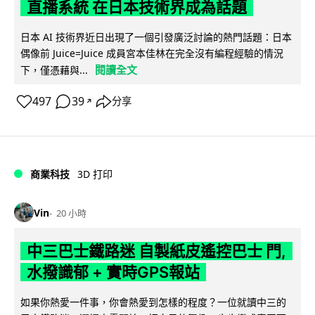
直播系統 在日本技術界成為話題
日本 AI 技術界近日出現了一個引發廣泛討論的熱門話題：日本
偶像前 Juice=Juice 成員宮本佳林在完全沒有編程經驗的情況
閱讀全文
下，僅憑藉與...
497
39
分享
↗
商業科技
3D 打印
Vin
20 小時
中三巴士鐵路迷 自製紙皮遙控巴士 門,
水撥識郁 + 實時GPS報站
如果你熱愛一件事，你會熱愛到怎樣的程度？一位就讀中三的