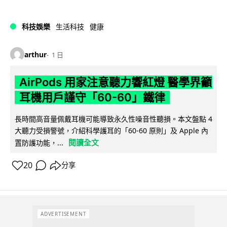
科技娛樂
生活科技
健康
arthur
1 日
AirPods 用家注意聽力響紅燈 醫學界籲
耳機用戶謹守「60-60」鐵律
長時間高音量佩戴耳機可能導致永久性噪音性聽損。本文盤點 4
大聽力受損警號，介紹科學護耳的「60-60 原則」及 Apple 內
閱讀全文
置防護功能，...
20
分享
ADVERTISEMENT