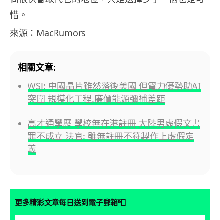
惜。
來源：MacRumors
相關文章:
WSJ: 中國晶片雖然落後美國 但電力優勢助AI
突圍 規模化工程,廉價能源彌補差距
高才通學歷 學校無在港註冊 大陸男虛假文書
罪不成立 法官: 雖無註冊不符製作上虛假定
義
📮
更多精彩文章每日送到電子郵箱