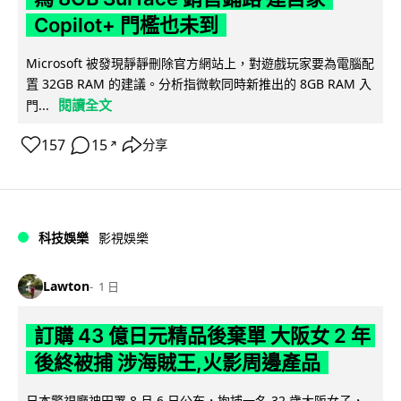
Copilot+ 門檻也未到
Microsoft 被發現靜靜刪除官方網站上，對遊戲玩家要為電腦配
置 32GB RAM 的建議。分析指微軟同時新推出的 8GB RAM 入
閱讀全文
門...
157
15
分享
↗
科技娛樂
影視娛樂
Lawton
1 日
訂購 43 億日元精品後棄單 大阪女 2 年
後終被捕 涉海賊王,火影周邊產品
日本警視廳神田署 8 月 6 日公布，拘捕一名 32 歲大阪女子，