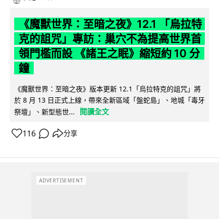
《魔獸世界：至暗之夜》12.1 「烏拉特
克的詛咒」專訪：巢穴不為提高世界首
領門檻而設 《諸王之眠》縮短約 10 分
鐘
《魔獸世界：至暗之夜》版本更新 12.1「烏拉特克的詛咒」將
於 8 月 13 日正式上線，帶來全新區域「盤蛇島」、地城「毒牙
閱讀全文
祭壇」、新型態世...
116
分享
ADVERTISEMENT