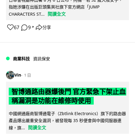
指她涉嫌在出版巨頭集英社旗下官方網店「JUMP
閱讀全文
CHARACTERS ST...
67
9
分享
↗
商業科技
資訊保安
Vin
1 日
智博通路由器爆後門 官方緊急下架止血
稱漏洞是功能在維修時使用
中國網通廠商智博通電子（Zbtlink Electronics）旗下的路由器
產品爆出嚴重安全漏洞，被發現每 35 秒便會與中國伺服器連
閱讀全文
線，旗...