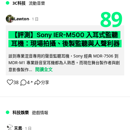
3C科技
流動音樂
89
Lawton
1 日
【評測】Sony IER-M500 入耳式監聽
耳機：現場拍攝、後製監聽與人聲利器
談到專業混音專用的聲音監聽耳機，Sony 經典 MDR-7506 到
MDR-M1 專業錄音室耳機都為人熟悉。而現在舞台製作者與創
閱讀全文
意影像製作...
38
4
分享
↗
科技娛樂
遊戲情報
天恩
1 日