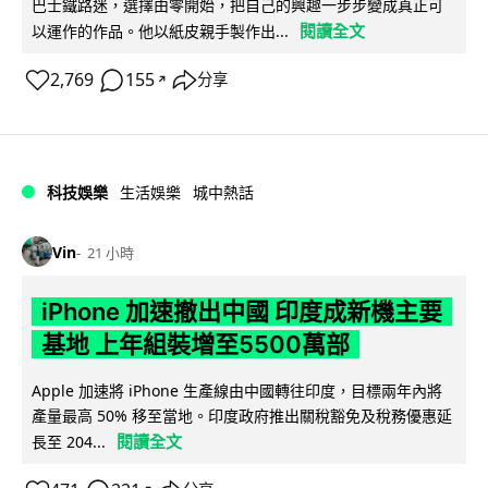
巴士鐵路迷，選擇由零開始，把自己的興趣一步步變成真正可
閱讀全文
以運作的作品。他以紙皮親手製作出...
2,769
155
分享
↗
科技娛樂
生活娛樂
城中熱話
Vin
21 小時
iPhone 加速撤出中國 印度成新機主要
基地 上年組裝增至5500萬部
Apple 加速將 iPhone 生產線由中國轉往印度，目標兩年內將
產量最高 50% 移至當地。印度政府推出關稅豁免及稅務優惠延
閱讀全文
長至 204...