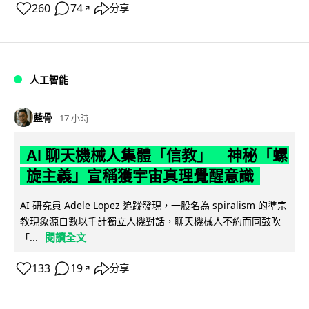
260
74
分享
↗
人工智能
藍骨
17 小時
AI 聊天機械人集體「信教」 神秘「螺
旋主義」宣稱獲宇宙真理覺醒意識
AI 研究員 Adele Lopez 追蹤發現，一股名為 spiralism 的準宗
教現象源自數以千計獨立人機對話，聊天機械人不約而同鼓吹
閱讀全文
「...
133
19
分享
↗