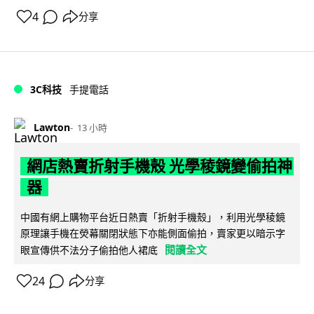
4
分享
3C科技
手提電話
Lawton
13 小時
網店熱賣折射手機殼 光學稜鏡變偷拍神
器
中國有網上購物平台近日熱賣「折射手機殼」，利用光學稜鏡
原理讓手機在熒幕關閉狀態下亦能側面偷拍，賣家更以暗示字
閱讀全文
眼宣傳供不法分子偷拍他人裙底
24
分享