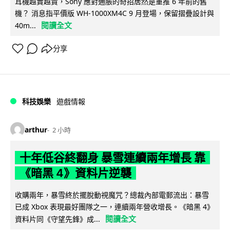
耳機越賣越貴，Sony 應對通脹的奇招居然是重推 6 年前的舊
機？ 消息指平價版 WH-1000XM4C 9 月登場，保留摺疊設計與
閱讀全文
40m...
分享
科技娛樂
遊戲情報
arthur
2 小時
十年低谷終翻身 暴雪連續兩年增長 靠
《暗黑 4》資料片逆襲
收購兩年，暴雪終於擺脫動視魔咒？總裁內部電郵流出：暴雪
已成 Xbox 表現最好團隊之一，連續兩年營收增長。《暗黑 4》
閱讀全文
資料片同《守望先鋒》成...