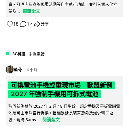
賣、訂酒店及查詢現場活動等自主執行功能，並引入個人化推
閱讀全文
薦及...
18
1
分享
↗
3C科技
手提電話
藍骨
16 小時
可換電池手機或重現市場 歐盟新例
2027 年強制手機用可拆式電池
歐盟新例將於 2027 年 2 月 18 日生效，規定手機及平板電腦電
池須可由用戶自行拆換，目標是延長裝置壽命及減少電子垃
閱讀全文
圾。現時 Sams...