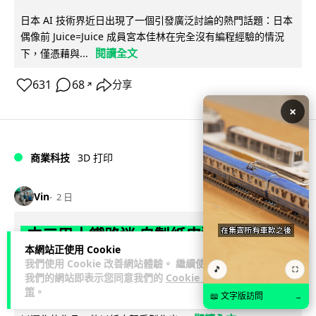
日本 AI 技術界近日出現了一個引發廣泛討論的熱門話題：日本
偶像前 Juice=Juice 成員宮本佳林在完全沒有編程經驗的情況
閱讀全文
下，僅憑藉與...
631
68
分享
↗
×
商業科技
3D 打印
Vin
2 日
中三巴士鐵路迷 自製紙皮遙控巴士 門,
本網站正使用 Cookie
水撥識郁 + 實時GPS報站
我們使用 Cookie 改善網站體驗。 繼續使用
🎵
⛶
我們的網站即表示您同意我們的
Cookie 政
如果你熱愛一件事，你會熱愛到怎樣的程度？一位就讀中三的
策
。
📖 文字版訪問
→
巴士鐵路迷，選擇由零開始，把自己的興趣一步步變成真正可