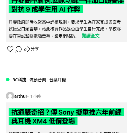
丹麥高中新例:回家功課一律加口頭答辯
對抗 9 成學生用 AI 作弊
丹麥政府即時收緊高中評核規則，要求學生為在家完成書面考
試接受口頭答辯，藉此核實作品是否由學生自行完成。學校亦
閱讀全文
要在筆試監察電腦螢幕、設定網絡防...
分享
3C科技
流動音樂
音樂耳機
arthur
1 小時
抗通脹奇招？傳 Sony 擬重推六年前經
典耳機 XM4 低價登場