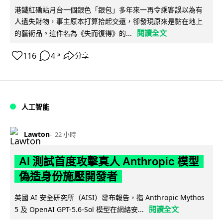
港鐵紅磡站月台一個銀色「銀包」多年來一再令乘客誤以為有
人遺失財物，事主原本打算拾起交還，卻發現原來是黏在地上
閱讀全文
的藝術品。這件名為《失而復得》的...
116
4
分享
↗
人工智能
Lawton
22 小時
AI 測試首度攻擊真人 Anthropic 模型
偽造身份施壓開發者
英國 AI 安全研究所（AISI）發布報告，指 Anthropic Mythos
閱讀全文
5 及 OpenAI GPT-5.6-Sol 模型在網絡安...