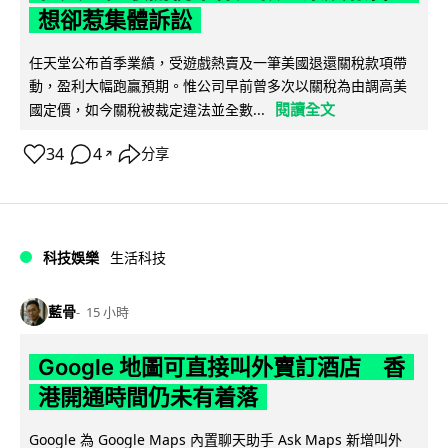
想卻惹集體訴訟
任天堂公布首季業績，受遊戲熱賣及一筆美國退還關稅款項帶
動，盈利大幅跑贏預期。惟公司早前曾多次以關稅為由調高美
閱讀全文
國定價，如今關稅被裁定違法並全數...
34
4
分享
↗
科技娛樂
生活科技
藍骨
15 小時
Google 地圖可直接叫外賣訂酒店 香
港開通時間仍未有着落
Google 為 Google Maps 內置聊天助手 Ask Maps 新增叫外