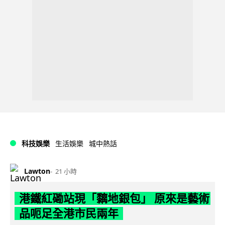
科技娛樂
生活娛樂
城中熱話
Lawton
21 小時
港鐵紅磡站現「黐地銀包」 原來是藝術
品呃足全港市民兩年