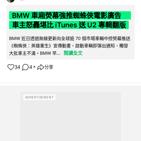
BMW 車廂熒幕強推蜘蛛俠電影廣告
車主怒轟堪比 iTunes 送 U2 專輯翻版
BMW 近日透過無線更新向全球逾 70 個市場車輛中控熒幕推送
《蜘蛛俠：英雄重生》宣傳動畫，啟動車輛即彈出通知，觸發
閱讀全文
大批車主不滿。BMW 早...
34
4
分享
↗
ADVERTISEMENT