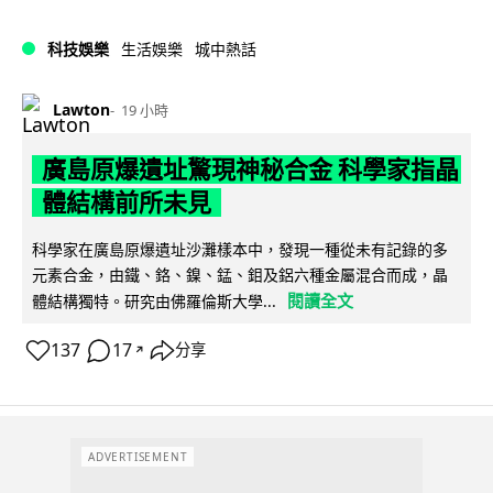
科技娛樂
生活娛樂
城中熱話
Lawton
19 小時
廣島原爆遺址驚現神秘合金 科學家指晶
體結構前所未見
科學家在廣島原爆遺址沙灘樣本中，發現一種從未有記錄的多
元素合金，由鐵、鉻、鎳、錳、鉬及鋁六種金屬混合而成，晶
閱讀全文
體結構獨特。研究由佛羅倫斯大學...
137
17
分享
↗
ADVERTISEMENT