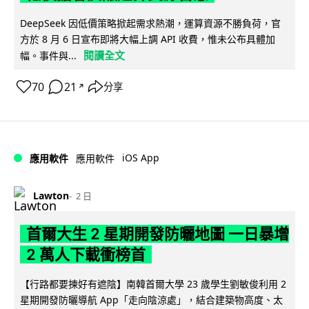
DeepSeek 因低價策略掀起需求熱潮，運算資源不勝負荷，官
方於 8 月 6 日宣布即將大幅上調 API 收費，惟未公布具體加
閱讀全文
幅。事件與...
70
21
分享
↗
iOS App
應用軟件
應用軟件
Lawton
2 日
首爾大生 2 星期開發防曬地圖 一日暴增
2 萬人下載衝榜首
【行路都要揀好有遮陰】南韓首爾大學 23 歲學生劉敏俊利用 2
星期開發防曬導航 App「走向陰涼處」，結合建築物高度、太