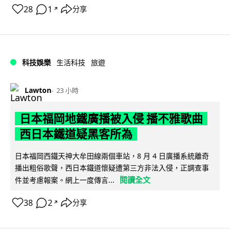
28
1
分享
↗
科技娛樂
生活科技
旅遊
Lawton
23 小時
日本福岡地鐵廣播被入侵 播不雅歌曲
西日本鐵道疑黑客所為
日本福岡西鐵天神大牟田線兩個車站，8 月 4 日廣播系統離奇
播出粗俗歌聲，西日本鐵道懷疑遭第三方非法入侵，正調查事
閱讀全文
件並考慮報案。網上一度傳言...
38
2
分享
↗