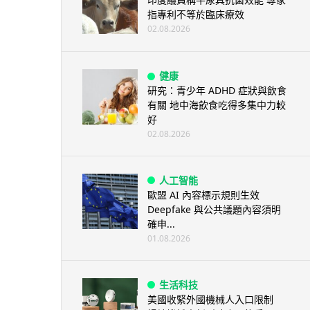
指專利不等於臨床療效
02.08.2026
健康
研究：青少年 ADHD 症狀與飲食
有關 地中海飲食吃得多集中力較
好
02.08.2026
人工智能
歐盟 AI 內容標示規則生效
Deepfake 與公共議題內容須明
確申...
01.08.2026
生活科技
美國收緊外國機械人入口限制