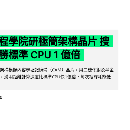
程學院研極簡架構晶片 搜
標準 CPU 1 億倍
架構模擬內容尋址記憶體（CAM）晶片，用二硫化鉬及半金
，漢明距離計算速度比標準CPU快1億倍，每次搜尋耗能低...
享