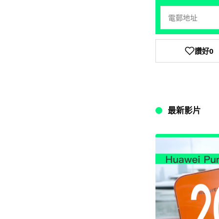
讚好
0
最新影片