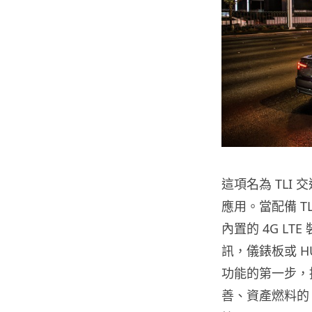
這項名為 TL
應用。當配備 T
內置的 4G L
訊，儀錶板或 H
功能的第一步，接
善、資產燃料的 