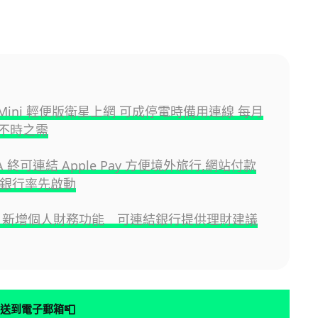
ink Mini 輕便版衛星上網 可成停電時備用連線 每月
備不時之需
SA 終可連結 Apple Pay 方便境外旅行,網站付款
 間銀行率先啟動
GPT 新增個人財務功能 可連結銀行提供理財建議
📮
送到電子郵箱