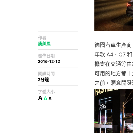
作者
唐美鳳
德國汽車生產商 A
年款 A4、Q
發佈日期
2016-12-12
機會在交通等由
可用的地方都十分
閱讀時間
2分鐘
之前，願意開發
字體大小
A
A
A