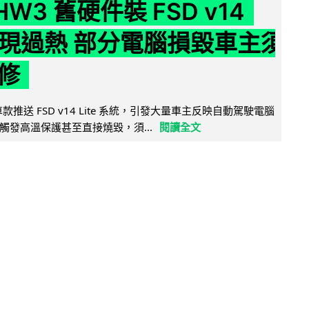
 HW3 舊硬件裝 FSD v14
e 頻現過熱 部分電腦損毀車主須
修
 舊車款推送 FSD v14 Lite 系統，引發大量車主反映自動駕駛電腦
觸發高溫保護甚至直接燒毀，須...
閱讀全文