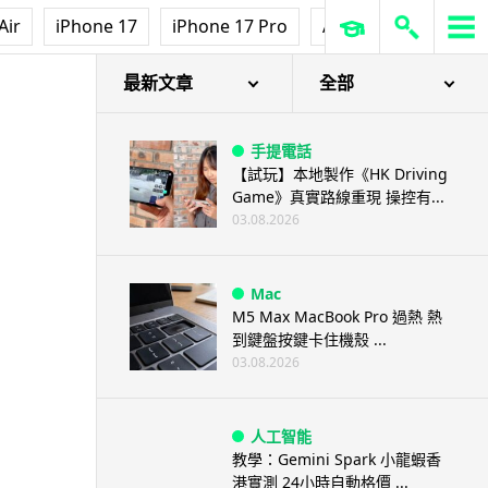
Air
iPhone 17
iPhone 17 Pro
AirPods Pro 3
Ap
最新文章
全部
手提電話
【試玩】本地製作《HK Driving
Game》真實路線重現 操控有...
03.08.2026
Mac
M5 Max MacBook Pro 過熱 熱
到鍵盤按鍵卡住機殼 ...
03.08.2026
人工智能
教學：Gemini Spark 小龍蝦香
港實測 24小時自動格價 ...