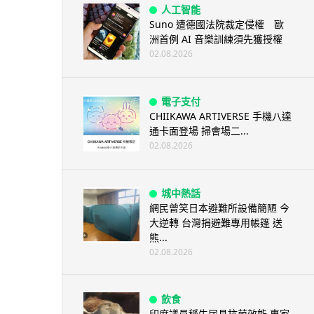
人工智能
Suno 遭德國法院裁定侵權 歐
洲首例 AI 音樂訓練須先獲授權
02.08.2026
電子支付
CHIIKAWA ARTIVERSE 手機八達
通卡面登場 掃會場二...
02.08.2026
城中熱話
網民曾笑日本避難所設備簡陋 今
大逆轉 台灣捐避難專用帳篷 送
熊...
02.08.2026
飲食
印度議員稱牛尿具抗菌效能 專家