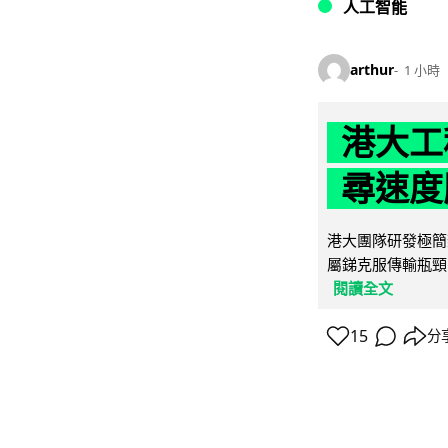
人工智能
arthur
1 小時
港大工
尋速度勝
港大團隊研發極簡
屬銻克服傳輸瓶頸
閱讀全文
15
分