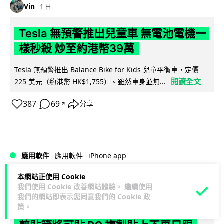
Vin
1 日
Tesla 無預警推出兒童車 無電池電機一
樣秒殺 炒至約港幣39萬
Tesla 無預警推出 Balance Bike for Kids 兒童平衡車，定價
閱讀全文
225 美元（約港幣 HK$1,755）。雖然車身並無...
387
69
分享
↗
iPhone app
應用軟件
應用軟件
本網站正使用 Cookie
Vin
1 日
我們使用 Cookie 改善網站體驗。 繼續使用
我們的網站即表示您同意我們的
Cookie 政
策
。
歐盟再發功 Apple 終答應 iPhone 跨機