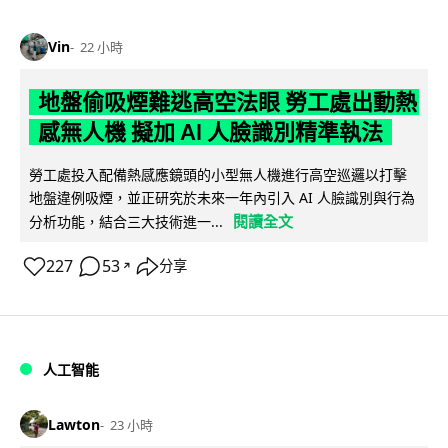
Vin
22 小時
地盤偷吸煙難逃高空法眼 勞工處出動熱
感無人機 擬加 AI 人臉識別精準執法
勞工處投入配備熱感應鏡頭的小型無人機進行高空巡邏以打擊
地盤違例吸煙，並正研究於未來一年內引入 AI 人臉識別與行為
閱讀全文
分析功能，結合三大技術進一...
227
53
分享
↗
人工智能
Lawton
23 小時