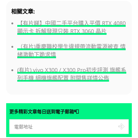
相關文章:
【有片睇】中國二手平台購入平價 RTX 4080
顯示卡 拆解發現只裝 RTX 3060 晶片
（有片)重慶職校學生違規帶流動電源被查 情
緒激動下跪求情
(有片) vivo X300 / X300 Pro初步評測 旗艦系
列手機 細機旗艦配置 附開售詳情公佈
📮
更多精彩文章每日送到電子郵箱