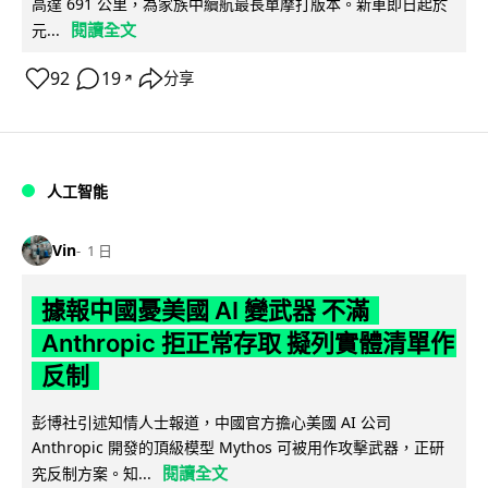
高達 691 公里，為家族中續航最長單摩打版本。新車即日起於
閱讀全文
元...
92
19
分享
↗
人工智能
Vin
1 日
據報中國憂美國 AI 變武器 不滿
Anthropic 拒正常存取 擬列實體清單作
反制
彭博社引述知情人士報道，中國官方擔心美國 AI 公司
Anthropic 開發的頂級模型 Mythos 可被用作攻擊武器，正研
閱讀全文
究反制方案。知...