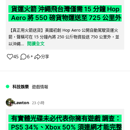
貨運火箭 沖繩飛台灣僅需 15 分鐘 Hop
Aero 將 550 磅貨物運送至 725 公里外
【真正用火箭送貨】美國初創 Hop Aero 公開自動駕駛貨運火
箭，聲稱可在 15 分鐘內將 250 公斤物資投送 750 公里外，並
閱讀全文
以沖繩...
45
6
分享
↗
科技娛樂
遊戲情報
Lawton
23 小時
有實體光碟未必代表你擁有遊戲 調查：
PS5 34%、Xbox 50% 須連網才能完整