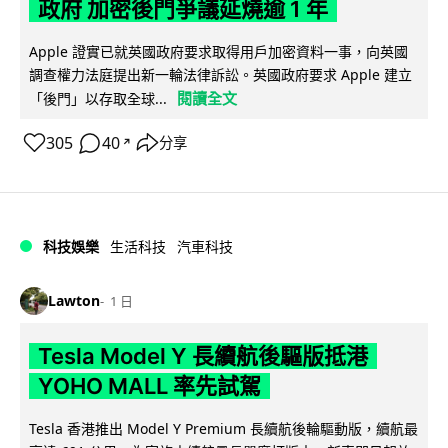
政府 加密後門爭議延燒逾 1 年
Apple 證實已就英國政府要求取得用戶加密資料一事，向英國
調查權力法庭提出新一輪法律訴訟。英國政府要求 Apple 建立
閱讀全文
「後門」以存取全球...
305
40
分享
↗
科技娛樂
生活科技
汽車科技
Lawton
1 日
Tesla Model Y 長續航後驅版抵港
YOHO MALL 率先試駕
Tesla 香港推出 Model Y Premium 長續航後輪驅動版，續航最