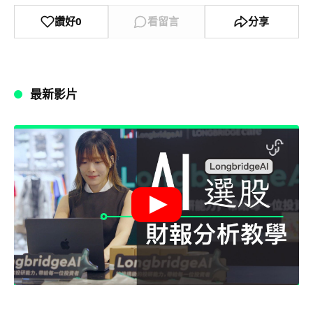
讚好
0
看留言
分享
最新影片