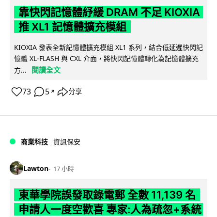
靠快閃記憶體紓緩 DRAM 不足 KIOXIA
推 XL1 記憶體擴充模組
KIOXIA 發表全新記憶體擴充模組 XL1 系列，結合低延遲快閃記
憶體 XL-FLASH 與 CXL 介面，將快閃記憶體轉化為記憶體擴充
閱讀全文
方...
73
5
分享
↗
商業科技
資訊保安
Lawton
17 小時
東華學院誤發取錄電郵 全數 11,139 名
申請人一度空歡喜 專家:人為疏忽+系統