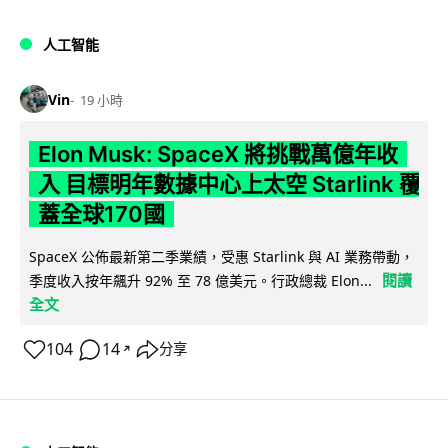
人工智能
Vin
19 小時
Elon Musk: SpaceX 將挑戰萬億年收
入 目標明年數據中心上太空 Starlink 覆
蓋全球170國
SpaceX 公佈最新第二季業績，受惠 Starlink 與 AI 業務帶動，
閱讀
季度收入按年飆升 92% 至 78 億美元。行政總裁 Elon...
全文
104
14
分享
↗