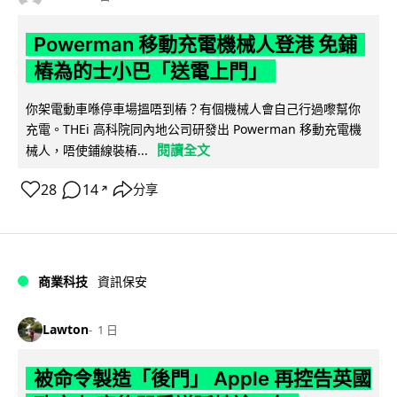
Powerman 移動充電機械人登港 免鋪
樁為的士小巴「送電上門」
你架電動車喺停車場搵唔到樁？有個機械人會自己行過嚟幫你
充電。THEi 高科院同內地公司研發出 Powerman 移動充電機
閱讀全文
械人，唔使鋪線裝樁...
28
14
分享
↗
商業科技
資訊保安
Lawton
1 日
被命令製造「後門」 Apple 再控告英國