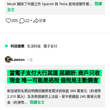
閱讀
Musk 稱除了中國之外 SpaceX 與 Tesla 是地球硬件實...
全文
205
22
分享
↗
科技娛樂
生活科技
電子支付
Lawton
1 日
當電子支付大行其道 屈穎妍: 商戶只收
現金 唯一可能是逃稅 倡稅局主動調查
新加坡知名粥店明輝田雞粥老闆涉逃稅逾 380 萬坡元（約港幣
2,310 萬元）及洗黑錢被控上法庭，家中更藏逾 240 萬坡元現
閱讀全文
金（約港幣...