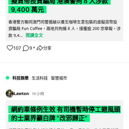
擬貨幣投資騙局 港澳警拘 8 人涉款
9,400 萬元
香港警方聯同澳門司警搗破以養生咖啡生意包裝的虛擬貨幣投
資騙局 Fun Coffee，兩地共拘捕 8 人，接獲逾 200 宗舉報，涉
閱讀全文
款 9,4...
107
9
分享
↗
科技娛樂
生活科技
智慧城市
Lawton
19 小時
網約車條例生效 有司機暫時停工避風頭
的士業界籲白牌 "改邪歸正"