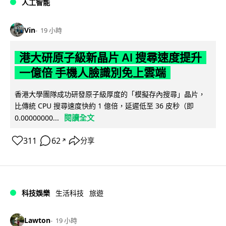
人工智能
Vin
19 小時
港大研原子級新晶片 AI 搜尋速度提升
一億倍 手機人臉識別免上雲端
香港大學團隊成功研發原子級厚度的「模擬存內搜尋」晶片，
比傳統 CPU 搜尋速度快約 1 億倍，延遲低至 36 皮秒（即
閱讀全文
0.00000000...
311
62
分享
↗
科技娛樂
生活科技
旅遊
Lawton
19 小時