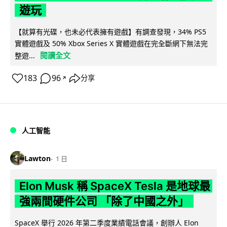
遊玩
【就算有光碟，也未必代表擁有遊戲】有調查發現，34% PS5
實體遊戲及 50% Xbox Series X 實體遊戲在完全斷網下無法完
閱讀全文
整遊...
183
96
分享
↗
人工智能
Lawton
1 日
Elon Musk 稱 SpaceX Tesla 是地球最
強兩間硬件公司 「除了中國之外」
SpaceX 舉行 2026 年第二季度業績電話會議，創辦人 Elon