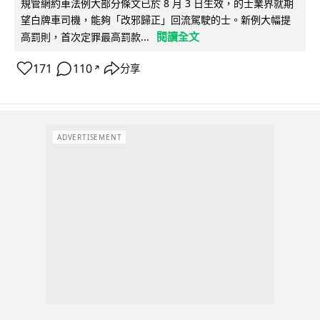
規管網約車法例大部分條文已於 8 月 3 日生效，的士業界就期
望白牌車司機，能夠「改邪歸正」回流駕駛的士。新例大幅提
閱讀全文
高罰則，首次定罪最高罰款...
171
110
分享
↗
ADVERTISEMENT