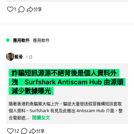
1
分享
應用軟件
應用軟件
藍骨
1 日
詐騙短訊源源不絕背後是個人資料外
洩 Surfshark Antiscam Hub 由源頭
減少數據曝光
隨著香港釣魚騙案大幅上升，騙徒大量發送假冒機構短訊套取
個人資料。Surfshark 有見及此推出 Antiscam Hub 介面，整
閱讀全文
合電郵遮...
12
分享