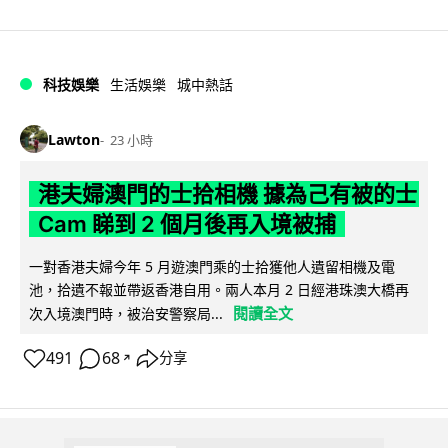
科技娛樂
生活娛樂
城中熱話
Lawton
23 小時
港夫婦澳門的士拾相機 據為己有被的士
Cam 睇到 2 個月後再入境被捕
一對香港夫婦今年 5 月遊澳門乘的士拾獲他人遺留相機及電
池，拾遺不報並帶返香港自用。兩人本月 2 日經港珠澳大橋再
閱讀全文
次入境澳門時，被治安警察局...
491
68
分享
↗