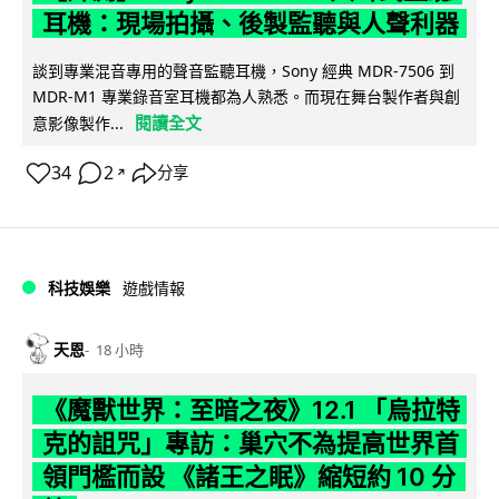
耳機：現場拍攝、後製監聽與人聲利器
談到專業混音專用的聲音監聽耳機，Sony 經典 MDR-7506 到
MDR-M1 專業錄音室耳機都為人熟悉。而現在舞台製作者與創
閱讀全文
意影像製作...
34
2
分享
↗
科技娛樂
遊戲情報
天恩
18 小時
《魔獸世界：至暗之夜》12.1 「烏拉特
克的詛咒」專訪：巢穴不為提高世界首
領門檻而設 《諸王之眠》縮短約 10 分