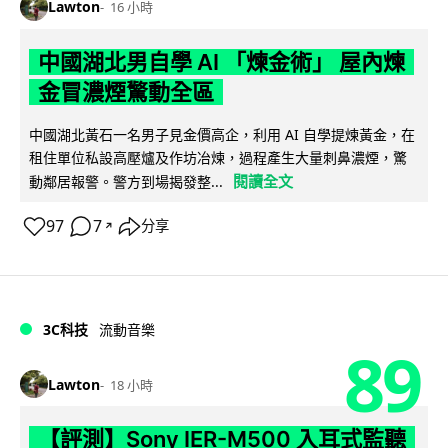
Lawton
16 小時
中國湖北男自學 AI 「煉金術」 屋內煉
金冒濃煙驚動全區
中國湖北黃石一名男子見金價高企，利用 AI 自學提煉黃金，在
租住單位私設高壓爐及作坊冶煉，過程產生大量刺鼻濃煙，驚
閱讀全文
動鄰居報警。警方到場揭發整...
97
7
分享
↗
3C科技
流動音樂
89
Lawton
18 小時
【評測】Sony IER-M500 入耳式監聽