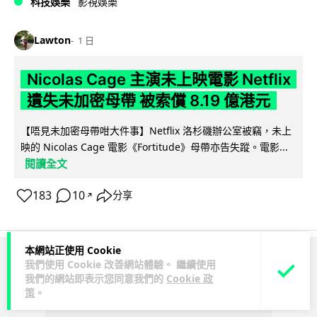
科技娛樂
影視娛樂
Lawton
1 日
Nicolas Cage 主演未上映電影 Netflix
遺失未加密母帶 被索償 8.19 億港元
【唔見未加密母帶咁大件事】Netflix 洛杉磯辦公室被竊，未上
映的 Nicolas Cage 電影《Fortitude》母帶亦告失蹤。電影...
閱讀全文
183
10
分享
↗
本網站正使用 Cookie
我們使用 Cookie 改善網站體驗。 繼續使用
ADVERTISEMENT
我們的網站即表示您同意我們的
Cookie 政
策
。