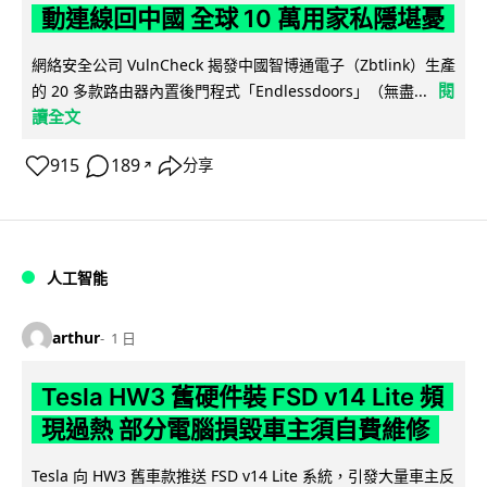
動連線回中國 全球 10 萬用家私隱堪憂
網絡安全公司 VulnCheck 揭發中國智博通電子（Zbtlink）生產
閱
的 20 多款路由器內置後門程式「Endlessdoors」（無盡...
讀全文
915
189
分享
↗
人工智能
arthur
1 日
Tesla HW3 舊硬件裝 FSD v14 Lite 頻
現過熱 部分電腦損毀車主須自費維修
Tesla 向 HW3 舊車款推送 FSD v14 Lite 系統，引發大量車主反