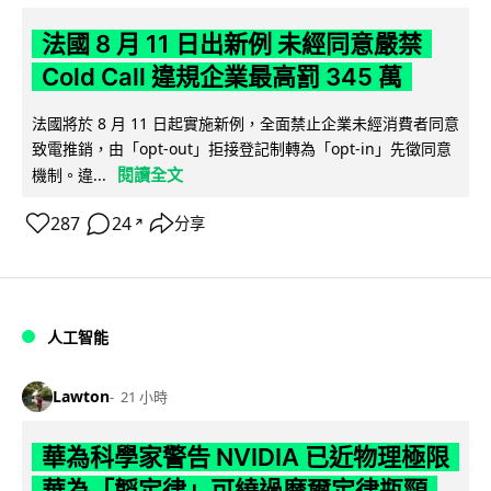
法國 8 月 11 日出新例 未經同意嚴禁
Cold Call 違規企業最高罰 345 萬
法國將於 8 月 11 日起實施新例，全面禁止企業未經消費者同意
致電推銷，由「opt-out」拒接登記制轉為「opt-in」先徵同意
閱讀全文
機制。違...
287
24
分享
↗
人工智能
Lawton
21 小時
華為科學家警告 NVIDIA 已近物理極限
華為「韜定律」可繞過摩爾定律瓶頸