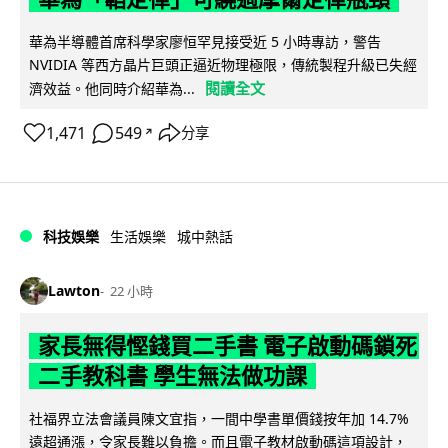
華為半導體首席科學家廖恒罕見接受近 5 小時專訪，警告
NVIDIA 等西方晶片巨頭正逼近物理極限，傳統製程升級已失經
閱讀全文
濟效益。他同時介紹華為...
1,471
549
分享
↗
科技娛樂
生活娛樂
城中熱話
Lawton
22 小時
家長無得慳錢買二手書 電子啟動碼鎖死
二手教科書 學生無法做功課
社福界立法會議員陳文宜指，一間中學書單價錢按年加 14.7%
遠超通漲，令家長難以負擔。而且電子教材啟動碼這項設計，