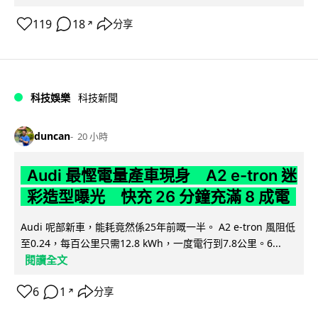
119
18
分享
↗
科技娛樂
科技新聞
duncan
20 小時
Audi 最慳電量產車現身 A2 e-tron 迷
彩造型曝光 快充 26 分鐘充滿 8 成電
Audi 呢部新車，能耗竟然係25年前嘅一半。 A2 e-tron 風阻低
至0.24，每百公里只需12.8 kWh，一度電行到7.8公里。6...
閱讀全文
6
1
分享
↗