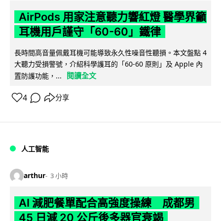
AirPods 用家注意聽力響紅燈 醫學界籲
耳機用戶謹守「60-60」鐵律
長時間高音量佩戴耳機可能導致永久性噪音性聽損。本文盤點 4
大聽力受損警號，介紹科學護耳的「60-60 原則」及 Apple 內
閱讀全文
置防護功能，...
4
分享
人工智能
arthur
3 小時
AI 減肥餐單配合高強度操練 成都男
45 日減 20 公斤後多器官衰竭