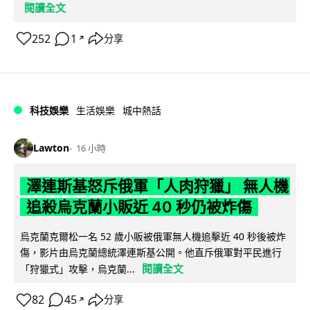
閱讀全文
252
1
分享
↗
科技娛樂
生活娛樂
城中熱話
Lawton
16 小時
澤連斯基怒斥俄軍「人肉狩獵」 無人機
追殺烏克蘭小販近 40 秒仍被炸傷
烏克蘭克爾松一名 52 歲小販被俄軍無人機追擊近 40 秒後被炸
傷，影片由烏克蘭總統澤連斯基公開。他直斥俄軍對平民進行
閱讀全文
「狩獵式」攻擊，烏克蘭...
82
45
分享
↗