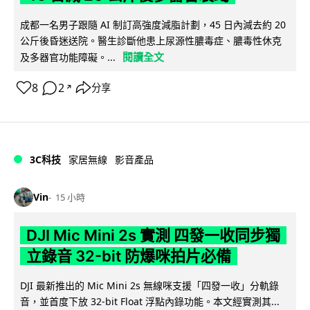
成都一名男子跟隨 AI 制訂高強度減脂計劃，45 日內減去約 20
公斤後昏迷送院。醫生診斷他患上尿源性膿毒症、膿毒性休克
閱讀全文
及多器官功能障礙。...
8
2
分享
↗
3C科技
家居無線
影音產品
Vin
15 小時
DJI Mic Mini 2s 實測 四發一收同步獨
立錄音 32-bit 防爆咪拍片必備
DJI 最新推出的 Mic Mini 2s 無線咪支援「四發一收」分軌錄
音，並首度下放 32-bit Float 浮點內錄功能。本文經實測其...