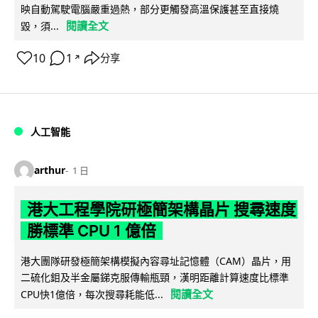
映自動駕駛電腦嚴重過熱，部分更觸發高溫保護甚至直接燒
閱讀全文
毀，須...
10
1
分享
↗
人工智能
arthur
1 日
港大工程學院研極簡架構晶片 搜尋速度
勝標準 CPU 1 億倍
港大團隊研發極簡架構模擬內容尋址記憶體（CAM）晶片，用
二硫化鉬及半金屬銻克服傳輸瓶頸，漢明距離計算速度比標準
閱讀全文
CPU快1億倍，每次搜尋耗能低...