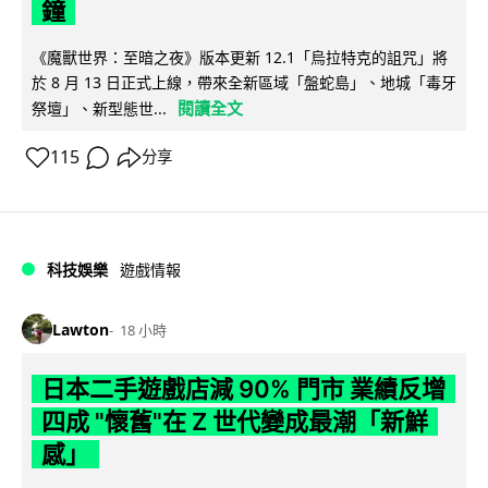
鐘
《魔獸世界：至暗之夜》版本更新 12.1「烏拉特克的詛咒」將
於 8 月 13 日正式上線，帶來全新區域「盤蛇島」、地城「毒牙
閱讀全文
祭壇」、新型態世...
115
分享
科技娛樂
遊戲情報
Lawton
18 小時
日本二手遊戲店減 90% 門市 業績反增
四成 "懷舊"在 Z 世代變成最潮「新鮮
感」