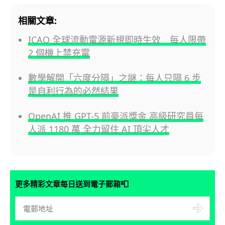
相關文章:
ICAO 全球流動電源新規即時生效 每人限帶
2 個機上禁充電
數學解開「六度分隔」之謎：每人只隔 6 步
是自利行為的必然結果
OpenAI 推 GPT-5 前豪派獎金 高級研究員每
人派 1180 萬 全力留住 AI 頂尖人才
📮
更多精彩文章每日送到電子郵箱