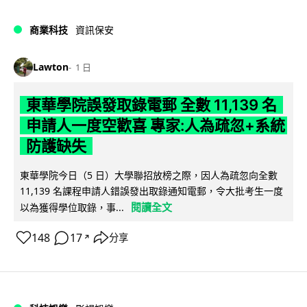
商業科技
資訊保安
Lawton
1 日
東華學院誤發取錄電郵 全數 11,139 名
申請人一度空歡喜 專家:人為疏忽+系統
防護缺失
東華學院今日（5 日）大學聯招放榜之際，因人為疏忽向全數
11,139 名課程申請人錯誤發出取錄通知電郵，令大批考生一度
閱讀全文
以為獲得學位取錄，事...
148
17
分享
↗