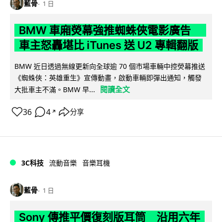
藍骨
1 日
BMW 車廂熒幕強推蜘蛛俠電影廣告
車主怒轟堪比 iTunes 送 U2 專輯翻版
BMW 近日透過無線更新向全球逾 70 個市場車輛中控熒幕推送
《蜘蛛俠：英雄重生》宣傳動畫，啟動車輛即彈出通知，觸發
閱讀全文
大批車主不滿。BMW 早...
36
4
分享
↗
3C科技
流動音樂
音樂耳機
藍骨
1 日
Sony 傳推平價復刻版耳筒 沿用六年