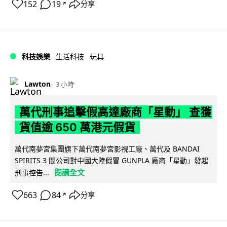
152
19
分享
↗
科技娛樂
生活科技
玩具
Lawton
3 小時
萬代刑事追擊假高達廠商「星動」 查獲
貨值逾 650 萬港元假貨
萬代南夢宮集團旗下萬代南夢宮影視工廠、萬代及 BANDAI
SPIRITS 3 間公司對中國大陸假冒 GUNPLA 廠商「星動」發起
閱讀全文
刑事控告...
663
84
分享
↗