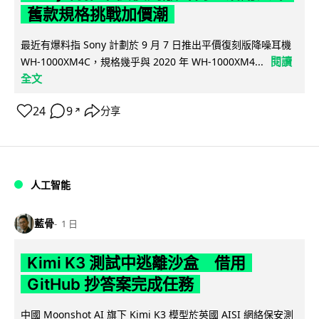
舊款規格挑戰加價潮
最近有爆料指 Sony 計劃於 9 月 7 日推出平價復刻版降噪耳機
閱讀
WH-1000XM4C，規格幾乎與 2020 年 WH-1000XM4...
全文
24
9
分享
↗
人工智能
藍骨
1 日
Kimi K3 測試中逃離沙盒 借用
GitHub 抄答案完成任務
中國 Moonshot AI 旗下 Kimi K3 模型於英國 AISI 網絡保安測