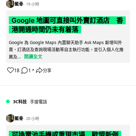
藍骨
19 小時
Google 地圖可直接叫外賣訂酒店 香
港開通時間仍未有着落
Google 為 Google Maps 內置聊天助手 Ask Maps 新增叫外
賣、訂酒店及查詢現場活動等自主執行功能，並引入個人化推
閱讀全文
薦及...
18
1
分享
↗
3C科技
手提電話
藍骨
20 小時
可換電池手機或重現市場 歐盟新例