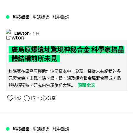
科技娛樂
生活娛樂
城中熱話
Lawton
1 日
廣島原爆遺址驚現神秘合金 科學家指晶
體結構前所未見
科學家在廣島原爆遺址沙灘樣本中，發現一種從未有記錄的多
元素合金，由鐵、鉻、鎳、錳、鉬及鋁六種金屬混合而成，晶
閱讀全文
體結構獨特。研究由佛羅倫斯大學...
142
17
分享
↗
科技娛樂
生活娛樂
城中熱話