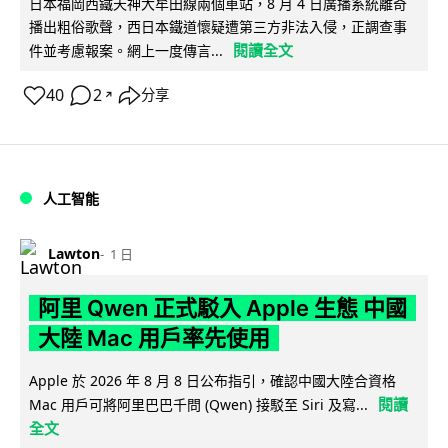
日本福岡西鐵天神大牟田線兩個車站，8 月 4 日廣播系統離奇
播出粗俗歌聲，西日本鐵道懷疑遭第三方非法入侵，正調查事
閱讀全文
件並考慮報案。網上一度傳言...
40
2
分享
↗
人工智能
Lawton
1 日
阿里 Qwen 正式駁入 Apple 生態 中國
大陸 Mac 用戶率先使用
Apple 於 2026 年 8 月 8 日公布指引，確認中國大陸合資格
閱讀
Mac 用戶可將阿里巴巴千問 (Qwen) 接駁至 Siri 及寫...
全文