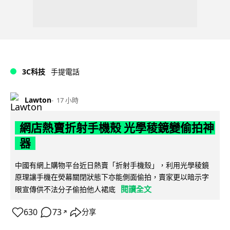
3C科技
手提電話
Lawton
17 小時
網店熱賣折射手機殼 光學稜鏡變偷拍神
器
中國有網上購物平台近日熱賣「折射手機殼」，利用光學稜鏡
原理讓手機在熒幕關閉狀態下亦能側面偷拍，賣家更以暗示字
閱讀全文
眼宣傳供不法分子偷拍他人裙底
630
73
分享
↗