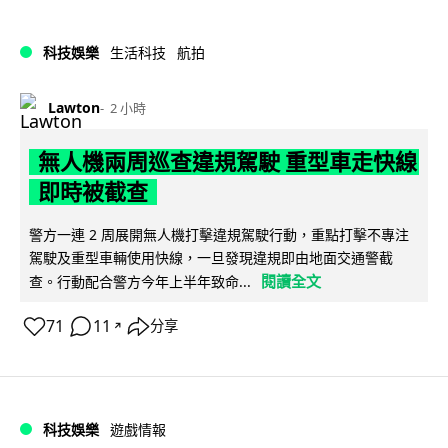
科技娛樂
生活科技
航拍
Lawton
2 小時
無人機兩周巡查違規駕駛 重型車走快線
即時被截查
警方一連 2 周展開無人機打擊違規駕駛行動，重點打擊不專注
駕駛及重型車輛使用快線，一旦發現違規即由地面交通警截
閱讀全文
查。行動配合警方今年上半年致命...
71
11
分享
↗
科技娛樂
遊戲情報