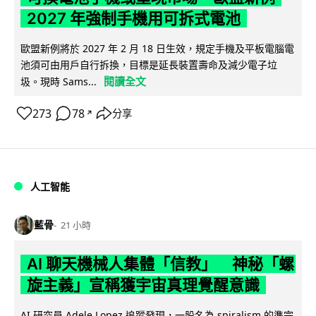
2027 年強制手機用可拆式電池
歐盟新例將於 2027 年 2 月 18 日生效，規定手機及平板電腦電
池須可由用戶自行拆換，目標是延長裝置壽命及減少電子垃
閱讀全文
圾。現時 Sams...
273
78
分享
↗
人工智能
藍骨
21 小時
AI 聊天機械人集體「信教」 神秘「螺
旋主義」宣稱獲宇宙真理覺醒意識
AI 研究員 Adele Lopez 追蹤發現，一股名為 spiralism 的準宗