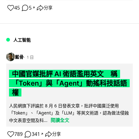
45
5
分享
↗
人工智能
藍骨
1 日
中國官媒批評 AI 術語濫用英文 稱
「Token」與「Agent」動搖科技話語
權
人民網旗下評論於 8 月 6 日發表文章，批評中國廣泛使用
「Token」、「Agent」及「LLM」等英文術語，認為做法侵蝕
閱讀全文
中文表意空間及科...
789
341
分享
↗