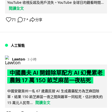
YouTube 收視反超及用戶流失。YouTube 全球日均觀看時間...
閱讀全文
71
7
分享
↗
人工智能
Lawton
3 小時
中國農夫 AI 開錯除草配方 AI 幻覺累老
農蝕 17 萬 150 畝芝麻苗一夜枯死
中國安徽滁州一名 67 歲農民按 AI 生成農藥配方為芝麻田除
草，結果 150 畝芝麻苗一夜之間與雜草一同枯死，估計損失約
閱讀全文
15 萬元人民幣...