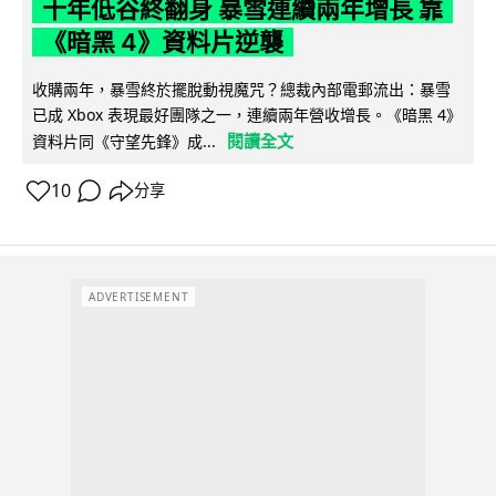
十年低谷終翻身 暴雪連續兩年增長 靠
《暗黑 4》資料片逆襲
收購兩年，暴雪終於擺脫動視魔咒？總裁內部電郵流出：暴雪
已成 Xbox 表現最好團隊之一，連續兩年營收增長。《暗黑 4》
閱讀全文
資料片同《守望先鋒》成...
10
分享
ADVERTISEMENT