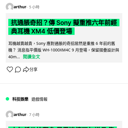
arthur
5 小時
抗通脹奇招？傳 Sony 擬重推六年前經
典耳機 XM4 低價登場
耳機越賣越貴，Sony 應對通脹的奇招居然是重推 6 年前的舊
機？ 消息指平價版 WH-1000XM4C 9 月登場，保留摺疊設計與
閱讀全文
40m...
分享
科技娛樂
遊戲情報
arthur
7 小時