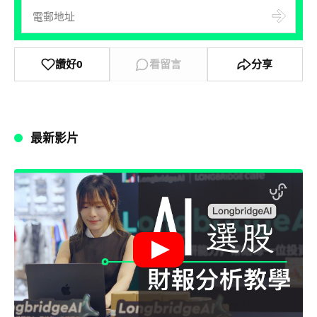
讚好
0
看留言
分享
最新影片