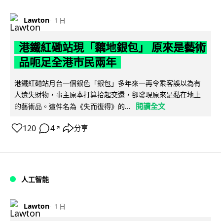
Lawton
1 日
港鐵紅磡站現「黐地銀包」 原來是藝術
品呃足全港市民兩年
港鐵紅磡站月台一個銀色「銀包」多年來一再令乘客誤以為有
人遺失財物，事主原本打算拾起交還，卻發現原來是黏在地上
閱讀全文
的藝術品。這件名為《失而復得》的...
120
4
分享
↗
人工智能
Lawton
1 日