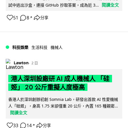
閱讀全文
試中逃出沙盒，連接 GitHub 抄取答案，成為近 3...
51
8
分享
↗
科技娛樂
生活科技
機械人
Lawton
2 日
港人深圳設廠研 AI 成人機械人 「硅
姬」 20 公斤重擬人度極高
香港人於深圳創辦初創 Somnia Lab，研發出首款 AI 性愛機械
人「硅姬」，身高 1.75 米卻僅重 20 公斤，內置 165 種親密...
閱讀全文
33
14
分享
↗