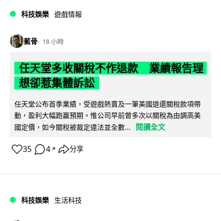
科技娛樂
遊戲情報
藍骨
18 小時
任天堂多收關稅不作退款 業績報告理
想卻惹集體訴訟
任天堂公布首季業績，受遊戲熱賣及一筆美國退還關稅款項帶
動，盈利大幅跑贏預期。惟公司早前曾多次以關稅為由調高美
閱讀全文
國定價，如今關稅被裁定違法並全數...
35
4
分享
↗
科技娛樂
生活科技