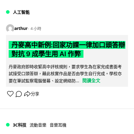
人工智能
arthur
4 小時
丹麥高中新例:回家功課一律加口頭答辯
對抗 9 成學生用 AI 作弊
丹麥政府即時收緊高中評核規則，要求學生為在家完成書面考
試接受口頭答辯，藉此核實作品是否由學生自行完成。學校亦
閱讀全文
要在筆試監察電腦螢幕、設定網絡防...
分享
3C科技
流動音樂
音樂耳機