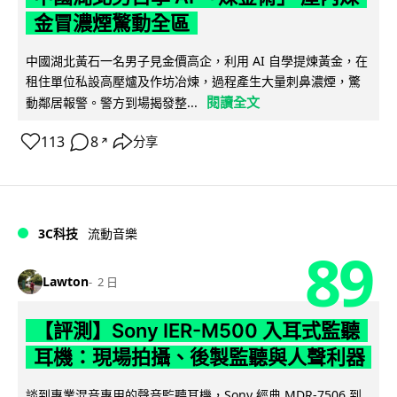
金冒濃煙驚動全區
中國湖北黃石一名男子見金價高企，利用 AI 自學提煉黃金，在
租住單位私設高壓爐及作坊冶煉，過程產生大量刺鼻濃煙，驚
閱讀全文
動鄰居報警。警方到場揭發整...
113
8
分享
↗
3C科技
流動音樂
89
Lawton
2 日
【評測】Sony IER-M500 入耳式監聽
耳機：現場拍攝、後製監聽與人聲利器
談到專業混音專用的聲音監聽耳機，Sony 經典 MDR-7506 到