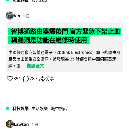
Vin
1 日
智博通路由器爆後門 官方緊急下架止血
稱漏洞是功能在維修時使用
中國網通廠商智博通電子（Zbtlink Electronics）旗下的路由器
產品爆出嚴重安全漏洞，被發現每 35 秒便會與中國伺服器連
閱讀全文
線，旗...
351
78
分享
↗
科技娛樂
生活娛樂
城中熱話
Lawton
1 日