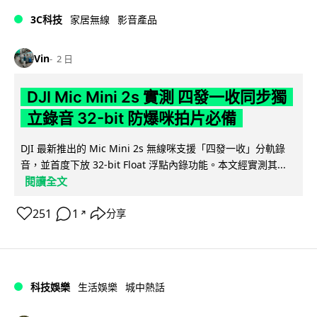
3C科技
家居無線
影音產品
Vin
2 日
DJI Mic Mini 2s 實測 四發一收同步獨
立錄音 32-bit 防爆咪拍片必備
DJI 最新推出的 Mic Mini 2s 無線咪支援「四發一收」分軌錄
音，並首度下放 32-bit Float 浮點內錄功能。本文經實測其...
閱讀全文
251
1
分享
↗
科技娛樂
生活娛樂
城中熱話