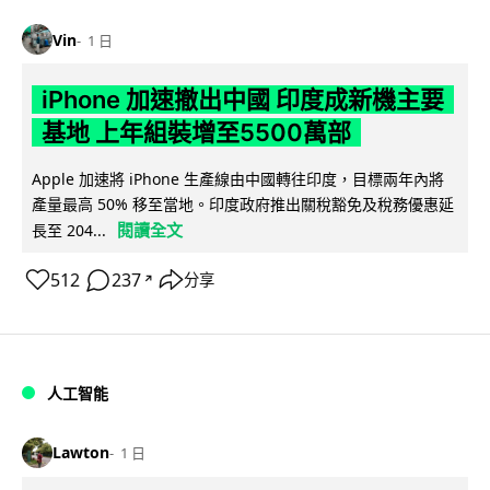
Vin
1 日
iPhone 加速撤出中國 印度成新機主要
基地 上年組裝增至5500萬部
Apple 加速將 iPhone 生產線由中國轉往印度，目標兩年內將
產量最高 50% 移至當地。印度政府推出關稅豁免及稅務優惠延
閱讀全文
長至 204...
512
237
分享
↗
人工智能
Lawton
1 日