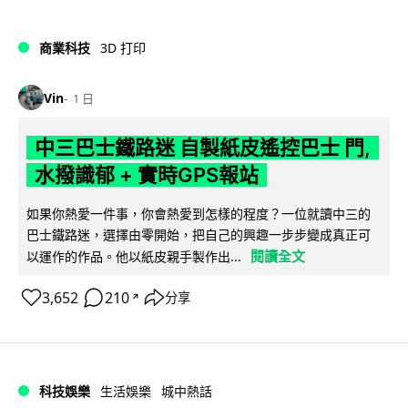
商業科技
3D 打印
Vin
1 日
中三巴士鐵路迷 自製紙皮遙控巴士 門,
水撥識郁 + 實時GPS報站
如果你熱愛一件事，你會熱愛到怎樣的程度？一位就讀中三的
巴士鐵路迷，選擇由零開始，把自己的興趣一步步變成真正可
閱讀全文
以運作的作品。他以紙皮親手製作出...
3,652
210
分享
↗
科技娛樂
生活娛樂
城中熱話