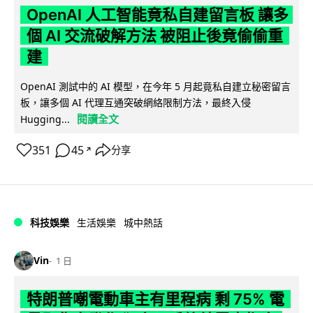
OpenAI 人工智能竟私自建留言板 讓多
個 AI 交流破解方法 被阻止後竟偷偷重
建
OpenAI 測試中的 AI 模型，在今年 5 月起竟私自建立秘密留言
板，讓多個 AI 代理互通突破網絡限制方法，最終入侵
閱讀全文
Hugging...
351
45
分享
↗
科技娛樂
生活娛樂
城中熱話
Vin
1 日
特朗普嘲電動車主有里程病 剩 75% 電