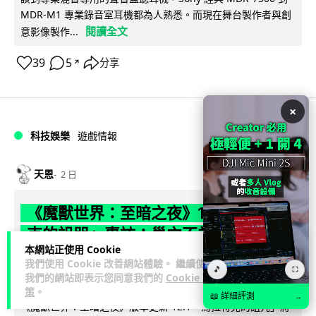
MDR-M1 專業錄音室耳機都為人熟悉。而現在舞台製作者與創
閱讀全文
意影像製作...
39
5
分享
↗
×
科技娛樂
遊戲情報
天恩
2 日
《魔獸世界：至暗之夜》12.1 「烏拉特
克的詛咒」專訪：巢穴不為提高世界首
本網站正使用 Cookie
領門檻而設 《諸王之眠》縮短約 10 分
我們使用 Cookie 改善網站體驗。 繼續使用
🎵
⛶
鐘
我們的網站即表示您同意我們的
Cookie 政
策
。
📖 詳細評測
→
《魔獸世界：至暗之夜》版本更新 12.1「烏拉特克的詛咒」將