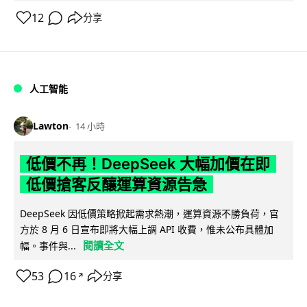
12
分享
人工智能
Lawton
14 小時
低價不再！DeepSeek 大幅加價在即
低價搶客反釀運算資源告急
DeepSeek 因低價策略掀起需求熱潮，運算資源不勝負荷，官
方於 8 月 6 日宣布即將大幅上調 API 收費，惟未公布具體加
閱讀全文
幅。事件與...
53
16
分享
↗