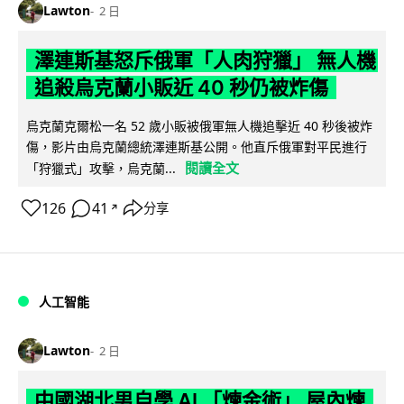
Lawton
2 日
澤連斯基怒斥俄軍「人肉狩獵」 無人機
追殺烏克蘭小販近 40 秒仍被炸傷
烏克蘭克爾松一名 52 歲小販被俄軍無人機追擊近 40 秒後被炸
傷，影片由烏克蘭總統澤連斯基公開。他直斥俄軍對平民進行
閱讀全文
「狩獵式」攻擊，烏克蘭...
126
41
分享
↗
人工智能
Lawton
2 日
中國湖北男自學 AI 「煉金術」 屋內煉