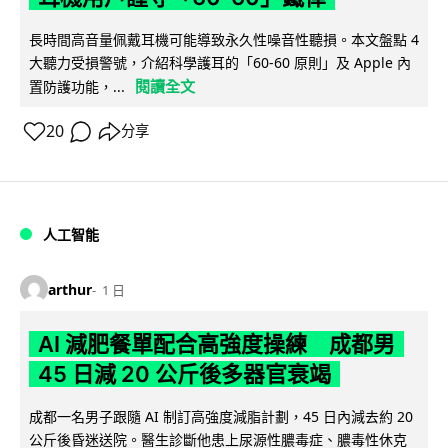
長時間高音量佩戴耳機可能導致永久性噪音性聽損。本文盤點 4
大聽力受損警號，介紹科學護耳的「60-60 原則」及 Apple 內
閱讀全文
置防護功能，...
20
分享
人工智能
arthur
1 日
AI 減肥餐單配合高強度操練 成都男
45 日減 20 公斤後多器官衰竭
成都一名男子跟隨 AI 制訂高強度減脂計劃，45 日內減去約 20
公斤後昏迷送院。醫生診斷他患上尿源性膿毒症、膿毒性休克