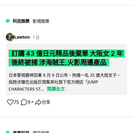
科技娛樂
影視娛樂
Lawton
1 日
訂購 43 億日元精品後棄單 大阪女 2 年
後終被捕 涉海賊王,火影周邊產品
日本警視廳神田署 8 月 6 日公布，拘捕一名 32 歲大阪女子，
指她涉嫌在出版巨頭集英社旗下官方網店「JUMP
閱讀全文
CHARACTERS ST...
75
9
分享
↗
商業科技
資訊保安