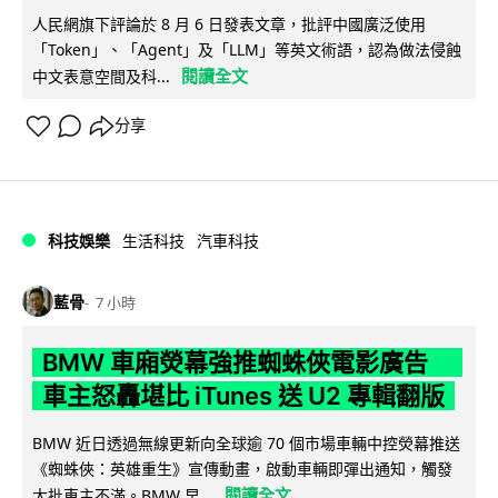
人民網旗下評論於 8 月 6 日發表文章，批評中國廣泛使用
「Token」、「Agent」及「LLM」等英文術語，認為做法侵蝕
閱讀全文
中文表意空間及科...
分享
科技娛樂
生活科技
汽車科技
藍骨
7 小時
BMW 車廂熒幕強推蜘蛛俠電影廣告
車主怒轟堪比 iTunes 送 U2 專輯翻版
BMW 近日透過無線更新向全球逾 70 個市場車輛中控熒幕推送
《蜘蛛俠：英雄重生》宣傳動畫，啟動車輛即彈出通知，觸發
閱讀全文
大批車主不滿。BMW 早...