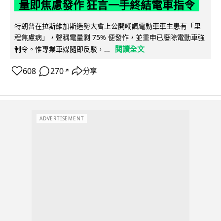
量即焦慮發作 狂言一手終結電車指令
特朗普在拉斯維加斯造勢大會上公開嘲諷電動車車主患有「里
程焦慮病」，聲稱電量剩 75% 便發作，並重申已廢除電動車強
閱讀全文
制令。惟專業車媒隨即反駁，...
608
270
分享
↗
ADVERTISEMENT