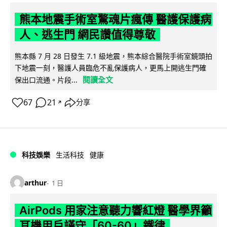
熊本地震手術室驚魂片瘋傳 醫護保護病
人、逃生門 網民讚值得尊敬
熊本縣 7 月 28 日發生 7.1 級地震，熊本綜合醫院手術室鏡頭拍
下地震一刻，醫護人員臨危不亂保護病人，更馬上開逃生門確
閱讀全文
保出口流通。片段...
67
21
分享
↗
科技娛樂
生活科技
健康
arthur
1 日
AirPods 用家注意聽力響紅燈 醫學界籲
耳機用戶謹守「60-60」鐵律