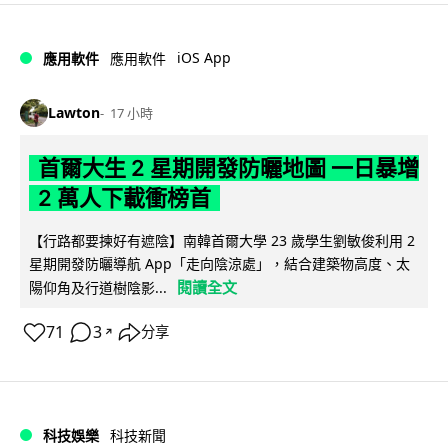
iOS App
應用軟件
應用軟件
Lawton
17 小時
首爾大生 2 星期開發防曬地圖 一日暴增
2 萬人下載衝榜首
【行路都要揀好有遮陰】南韓首爾大學 23 歲學生劉敏俊利用 2
星期開發防曬導航 App「走向陰涼處」，結合建築物高度、太
閱讀全文
陽仰角及行道樹陰影...
71
3
分享
↗
科技娛樂
科技新聞