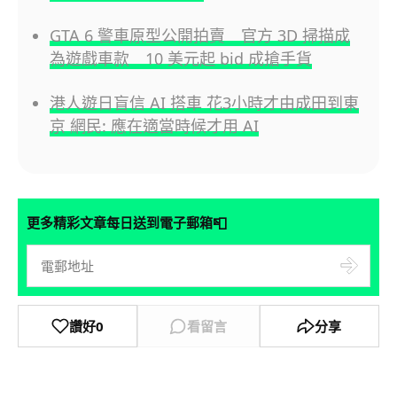
GTA 6 警車原型公開拍賣 官方 3D 掃描成
為遊戲車款 10 美元起 bid 成搶手貨
港人遊日盲信 AI 搭車 花3小時才由成田到東
京 網民: 應在適當時候才用 AI
📮
更多精彩文章每日送到電子郵箱
讚好
0
看留言
分享