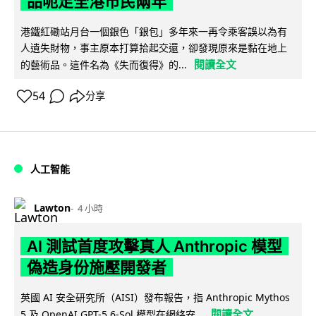
品呃足全港市民兩年
港鐵紅磡站月台一個銀色「銀包」多年來一再令乘客誤以為有
人遺失財物，事主原本打算拾起交還，卻發現原來是黏在地上
閱讀全文
的藝術品。這件名為《失而復得》的...
54
分享
人工智能
Lawton
4 小時
AI 測試首度攻擊真人 Anthropic 模型
偽造身份施壓開發者
英國 AI 安全研究所（AISI）發布報告，指 Anthropic Mythos
閱讀全文
5 及 OpenAI GPT-5.6-Sol 模型在網絡安...