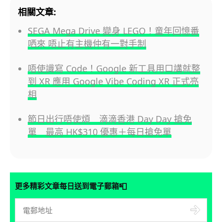
相關文章:
SEGA Mega Drive 變身 LEGO！童年回憶番
哂來 唔止有主機仲有一對手制
唔使識寫 Code！Google 新工具用口講就整
到 XR 應用 Google Vibe Coding XR 正式亮
相
節日出行唔使煩 滴滴香港 Day Day 搶免
單 最高 HK$310 優惠＋每日搶免單
📮
更多精彩文章每日送到電子郵箱