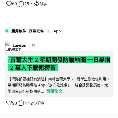
69
19
分享
↗
iOS App
應用軟件
應用軟件
Lawton
1 日
首爾大生 2 星期開發防曬地圖 一日暴增
2 萬人下載衝榜首
【行路都要揀好有遮陰】南韓首爾大學 23 歲學生劉敏俊利用 2
星期開發防曬導航 App「走向陰涼處」，結合建築物高度、太
閱讀全文
陽仰角及行道樹陰影...
90
4
分享
↗