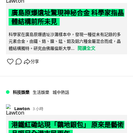
廣島原爆遺址驚現神秘合金 科學家指晶
體結構前所未見
科學家在廣島原爆遺址沙灘樣本中，發現一種從未有記錄的多
元素合金，由鐵、鉻、鎳、錳、鉬及鋁六種金屬混合而成，晶
閱讀全文
體結構獨特。研究由佛羅倫斯大學...
分享
科技娛樂
生活娛樂
城中熱話
Lawton
3 小時
港鐵紅磡站現「黐地銀包」 原來是藝術