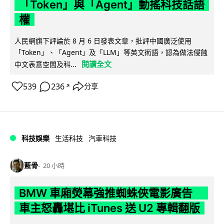
「Token」與「Agent」動搖科技話語
權
人民網旗下評論於 8 月 6 日發表文章，批評中國廣泛使用
「Token」、「Agent」及「LLM」等英文術語，認為做法侵蝕
閱讀全文
中文表意空間及科...
539
236
分享
↗
科技娛樂
生活科技
汽車科技
藍骨
20 小時
BMW 車廂熒幕強推蜘蛛俠電影廣告
車主怒轟堪比 iTunes 送 U2 專輯翻版