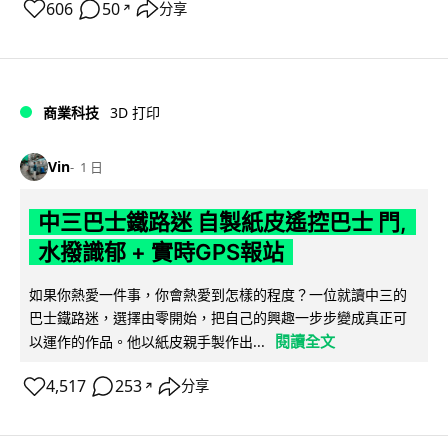
606
50
分享
↗
商業科技
3D 打印
Vin
1 日
中三巴士鐵路迷 自製紙皮遙控巴士 門,
水撥識郁 + 實時GPS報站
如果你熱愛一件事，你會熱愛到怎樣的程度？一位就讀中三的
巴士鐵路迷，選擇由零開始，把自己的興趣一步步變成真正可
閱讀全文
以運作的作品。他以紙皮親手製作出...
4,517
253
分享
↗