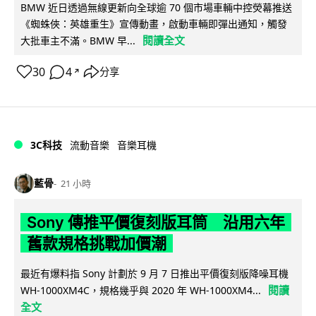
BMW 近日透過無線更新向全球逾 70 個市場車輛中控熒幕推送
《蜘蛛俠：英雄重生》宣傳動畫，啟動車輛即彈出通知，觸發
閱讀全文
大批車主不滿。BMW 早...
30
4
分享
↗
3C科技
流動音樂
音樂耳機
藍骨
21 小時
Sony 傳推平價復刻版耳筒 沿用六年
舊款規格挑戰加價潮
最近有爆料指 Sony 計劃於 9 月 7 日推出平價復刻版降噪耳機
閱讀
WH-1000XM4C，規格幾乎與 2020 年 WH-1000XM4...
全文