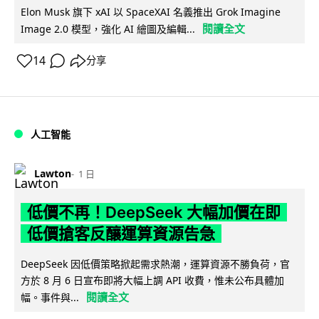
Elon Musk 旗下 xAI 以 SpaceXAI 名義推出 Grok Imagine
閱讀全文
Image 2.0 模型，強化 AI 繪圖及編輯...
14
分享
人工智能
Lawton
1 日
低價不再！DeepSeek 大幅加價在即
低價搶客反釀運算資源告急
DeepSeek 因低價策略掀起需求熱潮，運算資源不勝負荷，官
方於 8 月 6 日宣布即將大幅上調 API 收費，惟未公布具體加
閱讀全文
幅。事件與...