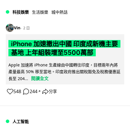
科技娛樂
生活娛樂
城中熱話
Vin
2 日
iPhone 加速撤出中國 印度成新機主要
基地 上年組裝增至5500萬部
Apple 加速將 iPhone 生產線由中國轉往印度，目標兩年內將
產量最高 50% 移至當地。印度政府推出關稅豁免及稅務優惠延
閱讀全文
長至 204...
548
244
分享
↗
人工智能