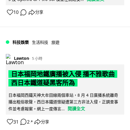
10
分享
科技娛樂
生活科技
旅遊
Lawton
5 小時
日本福岡地鐵廣播被入侵 播不雅歌曲
西日本鐵道疑黑客所為
日本福岡西鐵天神大牟田線兩個車站，8 月 4 日廣播系統離奇
播出粗俗歌聲，西日本鐵道懷疑遭第三方非法入侵，正調查事
閱讀全文
件並考慮報案。網上一度傳言...
31
2
分享
↗