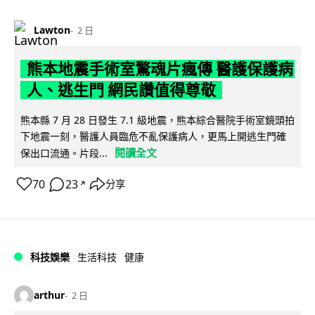
Lawton
2 日
熊本地震手術室驚魂片瘋傳 醫護保護病
人、逃生門 網民讚值得尊敬
熊本縣 7 月 28 日發生 7.1 級地震，熊本綜合醫院手術室鏡頭拍
下地震一刻，醫護人員臨危不亂保護病人，更馬上開逃生門確
閱讀全文
保出口流通。片段...
70
23
分享
↗
科技娛樂
生活科技
健康
arthur
2 日