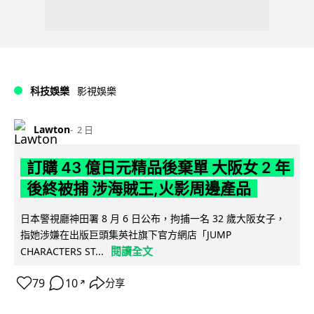
科技娛樂
影視娛樂
Lawton
2 日
訂購 43 億日元精品後棄單 大阪女 2 年
後終被捕 涉海賊王,火影周邊產品
日本警視廳神田署 8 月 6 日公布，拘捕一名 32 歲大阪女子，
指她涉嫌在出版巨頭集英社旗下官方網店「JUMP
閱讀全文
CHARACTERS ST...
79
10
分享
↗