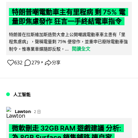
特朗普嘲電動車主有里程病 剩 75% 電
量即焦慮發作 狂言一手終結電車指令
特朗普在拉斯維加斯造勢大會上公開嘲諷電動車車主患有「里
程焦慮病」，聲稱電量剩 75% 便發作，並重申已廢除電動車強
閱讀全文
制令。惟專業車媒隨即反駁，...
632
279
分享
↗
人工智能
Lawton
2 日
微軟刪走 32GB RAM 遊戲建議 分析:
為 8GB Surface 銷售鋪路 連自家