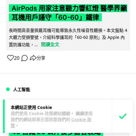
AirPods 用家注意聽力響紅燈 醫學界籲
耳機用戶謹守「60-60」鐵律
長時間高音量佩戴耳機可能導致永久性噪音性聽損。本文盤點 4
大聽力受損警號，介紹科學護耳的「60-60 原則」及 Apple 內
閱讀全文
置防護功能，...
20
分享
人工智能
arthur
2 日
本網站正使用 Cookie
我們使用 Cookie 改善網站體驗。 繼續使用
我們的網站即表示您同意我們的
Cookie 政
AI 減肥餐單配合高強度操練 成都男
策
。
45 日減 20 公斤後多器官衰竭