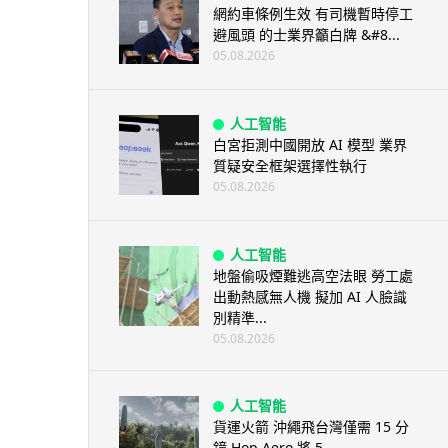
網約車條例生效 有司機暫時停工
避風頭 的士業界籲白牌 &#8...
05.08.2026
人工智能
白宮拒測中國開放 AI 模型 業界
質疑安全框架選擇性執行
05.08.2026
人工智能
地盤偷吸煙難逃高空法眼 勞工處
出動熱感無人機 擬加 AI 人臉識
別精準...
05.08.2026
人工智能
貨運火箭 沖繩飛台灣僅需 15 分
鐘 Hop Aero 將 5...