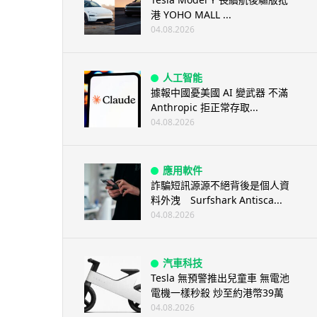
港 YOHO MALL ...
04.08.2026
人工智能
據報中國憂美國 AI 變武器 不滿
Anthropic 拒正常存取...
04.08.2026
應用軟件
詐騙短訊源源不絕背後是個人資
料外洩 Surfshark Antisca...
04.08.2026
汽車科技
Tesla 無預警推出兒童車 無電池
電機一樣秒殺 炒至約港幣39萬
04.08.2026