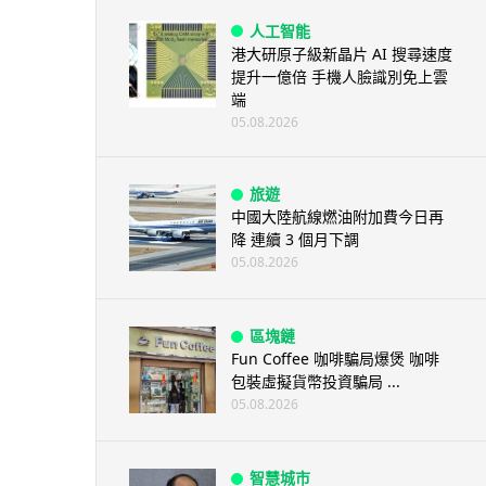
人工智能
港大研原子級新晶片 AI 搜尋速度
提升一億倍 手機人臉識別免上雲
端
05.08.2026
旅遊
中國大陸航線燃油附加費今日再
降 連續 3 個月下調
05.08.2026
區塊鏈
Fun Coffee 咖啡騙局爆煲 咖啡
包裝虛擬貨幣投資騙局 ...
05.08.2026
智慧城市