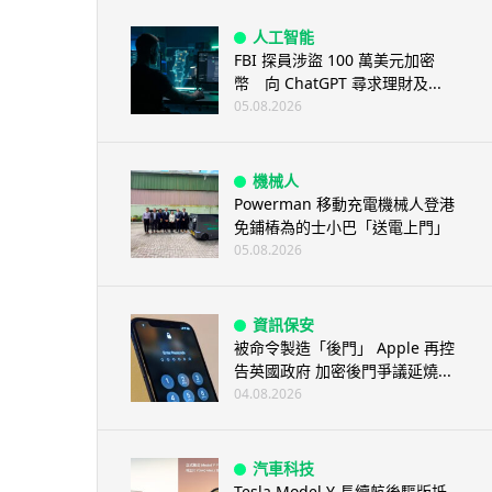
人工智能
FBI 探員涉盜 100 萬美元加密
幣 向 ChatGPT 尋求理財及...
05.08.2026
機械人
Powerman 移動充電機械人登港
免鋪樁為的士小巴「送電上門」
05.08.2026
資訊保安
被命令製造「後門」 Apple 再控
告英國政府 加密後門爭議延燒...
04.08.2026
汽車科技
Tesla Model Y 長續航後驅版抵