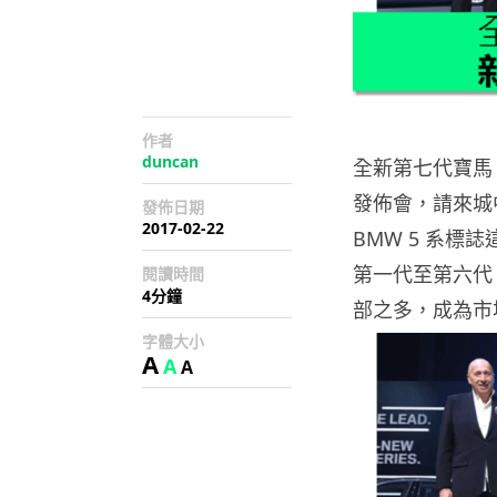
作者
duncan
全新第七代寶馬
發佈會，請來城
發佈日期
2017-02-22
BMW 5 系標
第一代至第六代 B
閱讀時間
4分鐘
部之多，成為市
字體大小
A
A
A