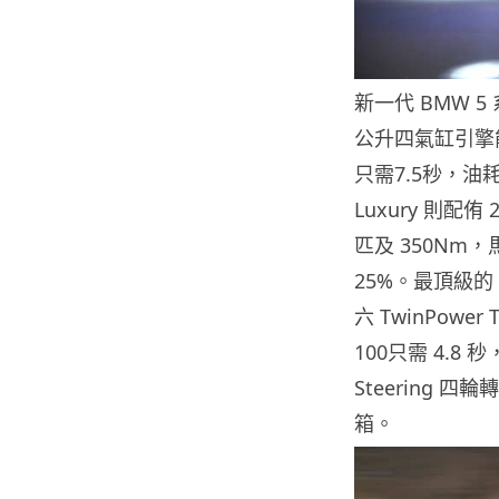
新一代 BMW 5 
公升四氣缸引擎能輸
只需7.5秒，油耗低至 
Luxury 則配侑
匹及 350Nm
25%。最頂級的 54
六 TwinPowe
100只需 4.8 
Steering 四
箱。