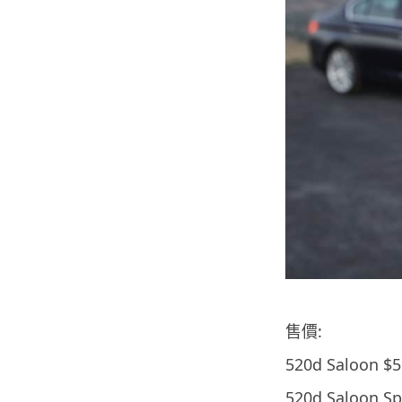
售價:
520d Saloon $
520d Saloon Sp