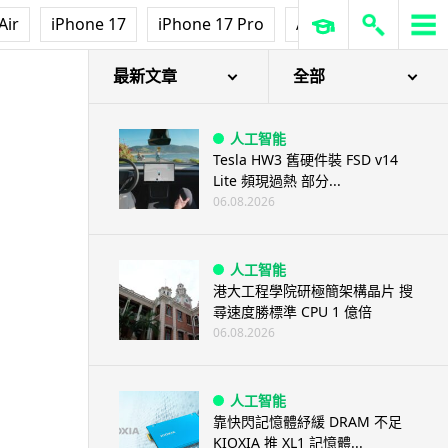
Air
iPhone 17
iPhone 17 Pro
AirPods Pro 3
Ap
最新文章
全部
人工智能
Tesla HW3 舊硬件裝 FSD v14
Lite 頻現過熱 部分...
06.08.2026
人工智能
港大工程學院研極簡架構晶片 搜
尋速度勝標準 CPU 1 億倍
06.08.2026
人工智能
靠快閃記憶體紓緩 DRAM 不足
KIOXIA 推 XL1 記憶體...