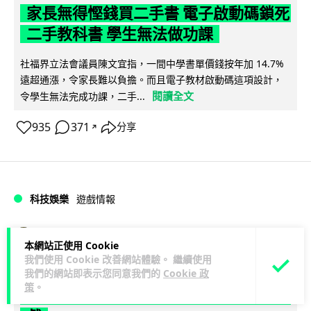
家長無得慳錢買二手書 電子啟動碼鎖死
二手教科書 學生無法做功課
社福界立法會議員陳文宜指，一間中學書單價錢按年加 14.7%
遠超通漲，令家長難以負擔。而且電子教材啟動碼這項設計，
閱讀全文
令學生無法完成功課，二手...
935
371
分享
↗
科技娛樂
遊戲情報
Lawton
1 日
本網站正使用 Cookie
我們使用 Cookie 改善網站體驗。 繼續使用
PlayStation 確認停產實體光碟 包裝印
我們的網站即表示您同意我們的
Cookie 政
策
。
出重要通告 2028 年 1 月後不出光碟遊