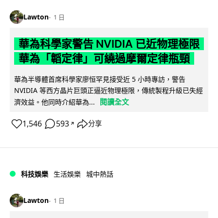
Lawton
1 日
華為科學家警告 NVIDIA 已近物理極限
華為「韜定律」可繞過摩爾定律瓶頸
華為半導體首席科學家廖恒罕見接受近 5 小時專訪，警告
NVIDIA 等西方晶片巨頭正逼近物理極限，傳統製程升級已失經
閱讀全文
濟效益。他同時介紹華為...
1,546
593
分享
↗
科技娛樂
生活娛樂
城中熱話
Lawton
1 日