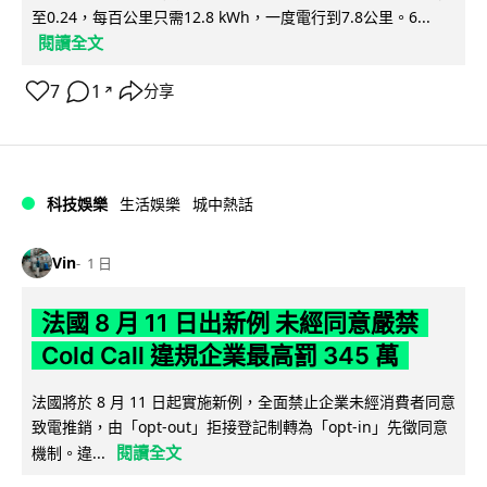
至0.24，每百公里只需12.8 kWh，一度電行到7.8公里。6...
閱讀全文
7
1
分享
↗
科技娛樂
生活娛樂
城中熱話
Vin
1 日
法國 8 月 11 日出新例 未經同意嚴禁
Cold Call 違規企業最高罰 345 萬
法國將於 8 月 11 日起實施新例，全面禁止企業未經消費者同意
致電推銷，由「opt-out」拒接登記制轉為「opt-in」先徵同意
閱讀全文
機制。違...