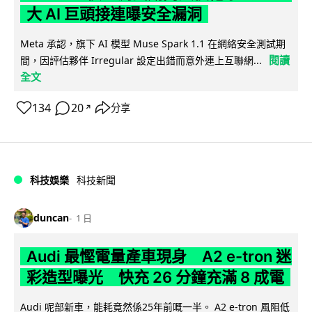
大 AI 巨頭接連曝安全漏洞
Meta 承認，旗下 AI 模型 Muse Spark 1.1 在網絡安全測試期
閱讀
間，因評估夥伴 Irregular 設定出錯而意外連上互聯網...
全文
134
20
分享
↗
科技娛樂
科技新聞
duncan
1 日
Audi 最慳電量產車現身 A2 e-tron 迷
彩造型曝光 快充 26 分鐘充滿 8 成電
Audi 呢部新車，能耗竟然係25年前嘅一半。 A2 e-tron 風阻低