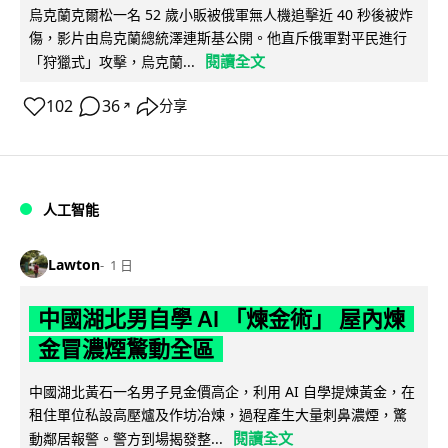
烏克蘭克爾松一名 52 歲小販被俄軍無人機追擊近 40 秒後被炸
傷，影片由烏克蘭總統澤連斯基公開。他直斥俄軍對平民進行
閱讀全文
「狩獵式」攻擊，烏克蘭...
102
36
分享
↗
人工智能
Lawton
1 日
中國湖北男自學 AI 「煉金術」 屋內煉
金冒濃煙驚動全區
中國湖北黃石一名男子見金價高企，利用 AI 自學提煉黃金，在
租住單位私設高壓爐及作坊冶煉，過程產生大量刺鼻濃煙，驚
閱讀全文
動鄰居報警。警方到場揭發整...