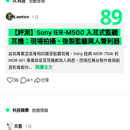
3C科技
流動音樂
89
Lawton
1 日
【評測】Sony IER-M500 入耳式監聽
耳機：現場拍攝、後製監聽與人聲利器
談到專業混音專用的聲音監聽耳機，Sony 經典 MDR-7506 到
MDR-M1 專業錄音室耳機都為人熟悉。而現在舞台製作者與創
閱讀全文
意影像製作...
36
4
分享
↗
科技娛樂
遊戲情報
天恩
1 日