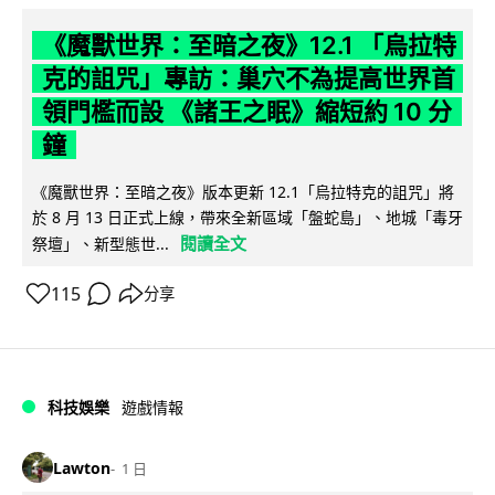
《魔獸世界：至暗之夜》12.1 「烏拉特
克的詛咒」專訪：巢穴不為提高世界首
領門檻而設 《諸王之眠》縮短約 10 分
鐘
《魔獸世界：至暗之夜》版本更新 12.1「烏拉特克的詛咒」將
於 8 月 13 日正式上線，帶來全新區域「盤蛇島」、地城「毒牙
閱讀全文
祭壇」、新型態世...
115
分享
科技娛樂
遊戲情報
Lawton
1 日