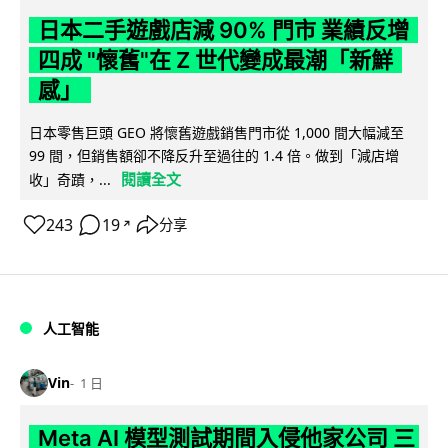
日本二手遊戲店減 90% 門市 業績反增
四成 "懷舊"在 Z 世代變成最潮「新鮮
感」
日本零售巨頭 GEO 將懷舊遊戲銷售門市從 1,000 間大幅減至
99 間，但銷售額卻不降反升至過往的 1.4 倍。做到「減店增
閱讀全文
收」奇蹟，...
243
19
分享
↗
人工智能
Vin
1 日
Meta AI 模型測試期間入侵他家公司 三