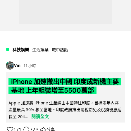
科技娛樂
生活娛樂
城中熱話
Vin
11 小時
iPhone 加速撤出中國 印度成新機主要
基地 上年組裝增至5500萬部
Apple 加速將 iPhone 生產線由中國轉往印度，目標兩年內將
產量最高 50% 移至當地。印度政府推出關稅豁免及稅務優惠延
閱讀全文
長至 204...
171
72
分享
↗