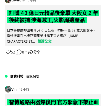
Lawton
15 小時
訂購 43 億日元精品後棄單 大阪女 2 年
後終被捕 涉海賊王,火影周邊產品
日本警視廳神田署 8 月 6 日公布，拘捕一名 32 歲大阪女子，
指她涉嫌在出版巨頭集英社旗下官方網店「JUMP
閱讀全文
CHARACTERS ST...
52
8
分享
↗
商業科技
資訊保安
Vin
16 小時
智博通路由器爆後門 官方緊急下架止血