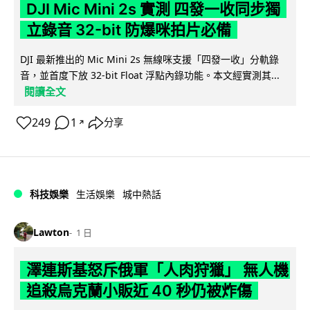
DJI Mic Mini 2s 實測 四發一收同步獨
立錄音 32-bit 防爆咪拍片必備
DJI 最新推出的 Mic Mini 2s 無線咪支援「四發一收」分軌錄
音，並首度下放 32-bit Float 浮點內錄功能。本文經實測其...
閱讀全文
249
1
分享
↗
科技娛樂
生活娛樂
城中熱話
Lawton
1 日
澤連斯基怒斥俄軍「人肉狩獵」 無人機
追殺烏克蘭小販近 40 秒仍被炸傷