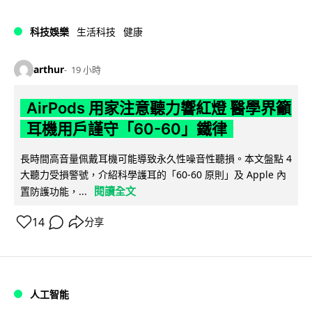
科技娛樂
生活科技
健康
arthur
19 小時
AirPods 用家注意聽力響紅燈 醫學界籲
耳機用戶謹守「60-60」鐵律
長時間高音量佩戴耳機可能導致永久性噪音性聽損。本文盤點 4
大聽力受損警號，介紹科學護耳的「60-60 原則」及 Apple 內
閱讀全文
置防護功能，...
14
分享
人工智能