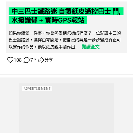
中三巴士鐵路迷 自製紙皮遙控巴士 門,
水撥識郁 + 實時GPS報站
如果你熱愛一件事，你會熱愛到怎樣的程度？一位就讀中三的
巴士鐵路迷，選擇由零開始，把自己的興趣一步步變成真正可
閱讀全文
以運作的作品。他以紙皮親手製作出...
108
7
分享
↗
ADVERTISEMENT