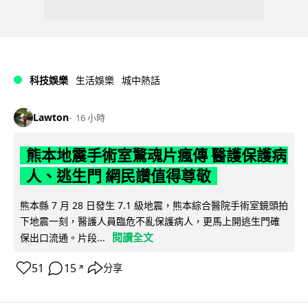
科技娛樂
生活娛樂
城中熱話
Lawton
16 小時
熊本地震手術室驚魂片瘋傳 醫護保護病
人、逃生門 網民讚值得尊敬
熊本縣 7 月 28 日發生 7.1 級地震，熊本綜合醫院手術室鏡頭拍
下地震一刻，醫護人員臨危不亂保護病人，更馬上開逃生門確
閱讀全文
保出口流通。片段...
51
15
分享
↗