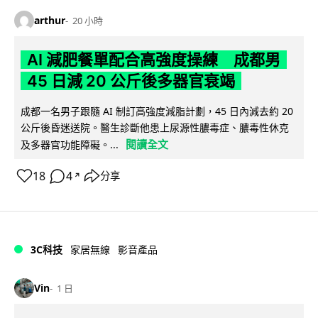
arthur
20 小時
AI 減肥餐單配合高強度操練 成都男
45 日減 20 公斤後多器官衰竭
成都一名男子跟隨 AI 制訂高強度減脂計劃，45 日內減去約 20
公斤後昏迷送院。醫生診斷他患上尿源性膿毒症、膿毒性休克
閱讀全文
及多器官功能障礙。...
18
4
分享
↗
3C科技
家居無線
影音產品
Vin
1 日