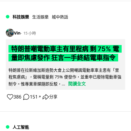
科技娛樂
生活娛樂
城中熱話
Vin
15 小時
特朗普嘲電動車主有里程病 剩 75% 電
量即焦慮發作 狂言一手終結電車指令
特朗普在拉斯維加斯造勢大會上公開嘲諷電動車車主患有「里
程焦慮病」，聲稱電量剩 75% 便發作，並重申已廢除電動車強
閱讀全文
制令。惟專業車媒隨即反駁，...
386
151
分享
↗
人工智能