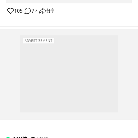
105
7
分享
↗
ADVERTISEMENT