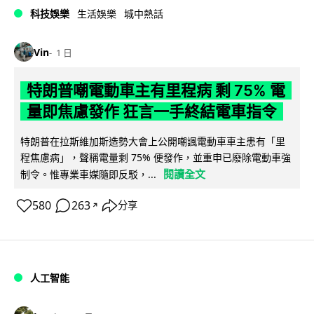
科技娛樂
生活娛樂
城中熱話
Vin
1 日
特朗普嘲電動車主有里程病 剩 75% 電
量即焦慮發作 狂言一手終結電車指令
特朗普在拉斯維加斯造勢大會上公開嘲諷電動車車主患有「里
程焦慮病」，聲稱電量剩 75% 便發作，並重申已廢除電動車強
閱讀全文
制令。惟專業車媒隨即反駁，...
580
263
分享
↗
人工智能