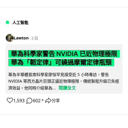
人工智能
Lawton
2 日
華為科學家警告 NVIDIA 已近物理極限
華為「韜定律」可繞過摩爾定律瓶頸
華為半導體首席科學家廖恒罕見接受近 5 小時專訪，警告
NVIDIA 等西方晶片巨頭正逼近物理極限，傳統製程升級已失經
閱讀全文
濟效益。他同時介紹華為...
1,593
602
分享
↗