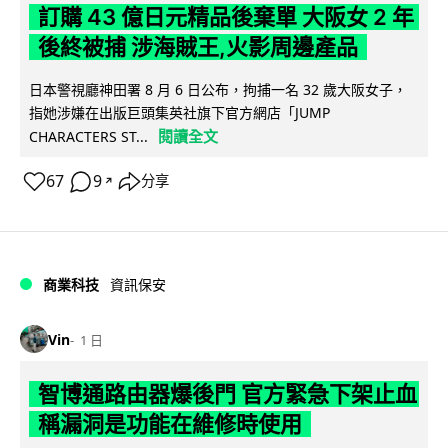
訂購 43 億日元精品後棄單 大阪女 2 年
後終被捕 涉海賊王,火影周邊產品
日本警視廳神田署 8 月 6 日公布，拘捕一名 32 歲大阪女子，
指她涉嫌在出版巨頭集英社旗下官方網店「JUMP
閱讀全文
CHARACTERS ST...
67
9
分享
↗
商業科技
資訊保安
Vin
1 日
智博通路由器爆後門 官方緊急下架止血
稱漏洞是功能在維修時使用