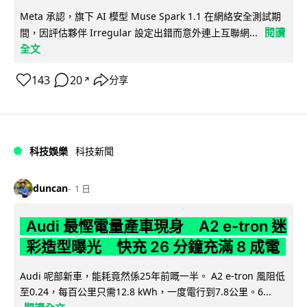
Meta 承認，旗下 AI 模型 Muse Spark 1.1 在網絡安全測試期
閱讀
間，因評估夥伴 Irregular 設定出錯而意外連上互聯網...
全文
143
20
分享
↗
科技娛樂
科技新聞
duncan
1 日
Audi 最慳電量產車現身 A2 e-tron 迷
彩造型曝光 快充 26 分鐘充滿 8 成電
Audi 呢部新車，能耗竟然係25年前嘅一半。 A2 e-tron 風阻低
至0.24，每百公里只需12.8 kWh，一度電行到7.8公里。6...