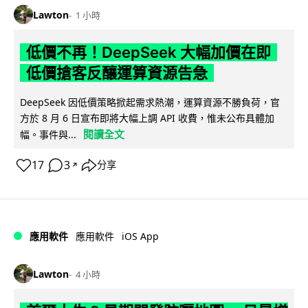
Lawton
1 小時
低價不再！DeepSeek 大幅加價在即
低價搶客反釀運算資源告急
DeepSeek 因低價策略掀起需求熱潮，運算資源不勝負荷，官
方於 8 月 6 日宣布即將大幅上調 API 收費，惟未公布具體加
閱讀全文
幅。事件與...
17
3
分享
↗
iOS App
應用軟件
應用軟件
Lawton
4 小時