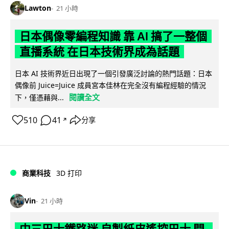
Lawton
21 小時
日本偶像零編程知識 靠 AI 搞了一整個
直播系統 在日本技術界成為話題
日本 AI 技術界近日出現了一個引發廣泛討論的熱門話題：日本
偶像前 Juice=Juice 成員宮本佳林在完全沒有編程經驗的情況
閱讀全文
下，僅憑藉與...
510
41
分享
↗
商業科技
3D 打印
Vin
21 小時
中三巴士鐵路迷 自製紙皮遙控巴士 門,