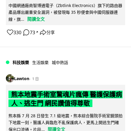
中國網通廠商智博通電子（Zbtlink Electronics）旗下的路由器
產品爆出嚴重安全漏洞，被發現每 35 秒便會與中國伺服器連
閱讀全文
線，旗...
330
73
分享
↗
科技娛樂
生活娛樂
城中熱話
Lawton
1 日
熊本地震手術室驚魂片瘋傳 醫護保護病
人、逃生門 網民讚值得尊敬
熊本縣 7 月 28 日發生 7.1 級地震，熊本綜合醫院手術室鏡頭拍
下地震一刻，醫護人員臨危不亂保護病人，更馬上開逃生門確
閱讀全文
保出口流通。片段...