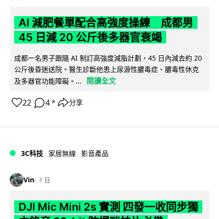
AI 減肥餐單配合高強度操練 成都男
45 日減 20 公斤後多器官衰竭
成都一名男子跟隨 AI 制訂高強度減脂計劃，45 日內減去約 20
公斤後昏迷送院。醫生診斷他患上尿源性膿毒症、膿毒性休克
閱讀全文
及多器官功能障礙。...
22
4
分享
↗
3C科技
家居無線
影音產品
Vin
1 日
DJI Mic Mini 2s 實測 四發一收同步獨