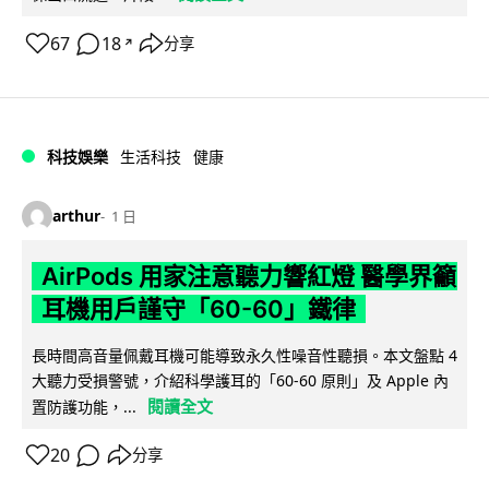
67
18
分享
↗
科技娛樂
生活科技
健康
arthur
1 日
AirPods 用家注意聽力響紅燈 醫學界籲
耳機用戶謹守「60-60」鐵律
長時間高音量佩戴耳機可能導致永久性噪音性聽損。本文盤點 4
大聽力受損警號，介紹科學護耳的「60-60 原則」及 Apple 內
閱讀全文
置防護功能，...
20
分享