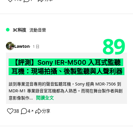
3C科技
流動音樂
89
Lawton
1 日
【評測】Sony IER-M500 入耳式監聽
耳機：現場拍攝、後製監聽與人聲利器
談到專業混音專用的聲音監聽耳機，Sony 經典 MDR-7506 到
MDR-M1 專業錄音室耳機都為人熟悉。而現在舞台製作者與創
閱讀全文
意影像製作...
38
4
分享
↗