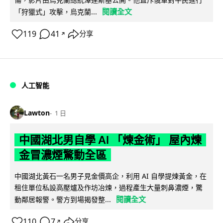
閱讀全文
「狩獵式」攻擊，烏克蘭...
119
41
分享
↗
人工智能
Lawton
1 日
中國湖北男自學 AI 「煉金術」 屋內煉
金冒濃煙驚動全區
中國湖北黃石一名男子見金價高企，利用 AI 自學提煉黃金，在
租住單位私設高壓爐及作坊冶煉，過程產生大量刺鼻濃煙，驚
閱讀全文
動鄰居報警。警方到場揭發整...
110
7
分享
↗