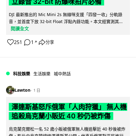
立錄音 32-bit 防爆咪拍片必備
DJI 最新推出的 Mic Mini 2s 無線咪支援「四發一收」分軌錄
音，並首度下放 32-bit Float 浮點內錄功能。本文經實測其...
閱讀全文
251
1
分享
↗
科技娛樂
生活娛樂
城中熱話
Lawton
1 日
澤連斯基怒斥俄軍「人肉狩獵」 無人機
追殺烏克蘭小販近 40 秒仍被炸傷
烏克蘭克爾松一名 52 歲小販被俄軍無人機追擊近 40 秒後被炸
傷，影片由烏克蘭總統澤連斯基公開。他直斥俄軍對平民進行