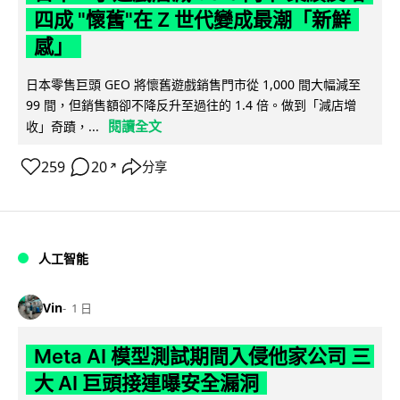
四成 "懷舊"在 Z 世代變成最潮「新鮮
感」
日本零售巨頭 GEO 將懷舊遊戲銷售門市從 1,000 間大幅減至
99 間，但銷售額卻不降反升至過往的 1.4 倍。做到「減店增
閱讀全文
收」奇蹟，...
259
20
分享
↗
人工智能
Vin
1 日
Meta AI 模型測試期間入侵他家公司 三
大 AI 巨頭接連曝安全漏洞