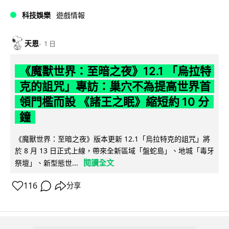
科技娛樂
遊戲情報
天恩
1 日
《魔獸世界：至暗之夜》12.1 「烏拉特
克的詛咒」專訪：巢穴不為提高世界首
領門檻而設 《諸王之眠》縮短約 10 分
鐘
《魔獸世界：至暗之夜》版本更新 12.1「烏拉特克的詛咒」將
於 8 月 13 日正式上線，帶來全新區域「盤蛇島」、地城「毒牙
閱讀全文
祭壇」、新型態世...
116
分享