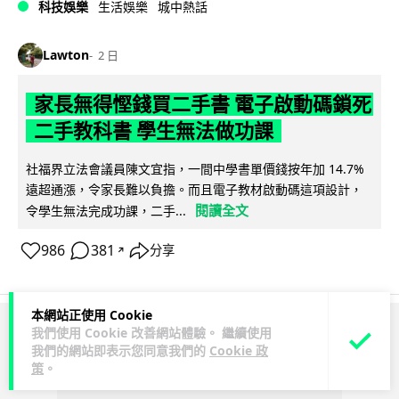
科技娛樂
生活娛樂
城中熱話
Lawton
2 日
家長無得慳錢買二手書 電子啟動碼鎖死
二手教科書 學生無法做功課
社福界立法會議員陳文宜指，一間中學書單價錢按年加 14.7%
遠超通漲，令家長難以負擔。而且電子教材啟動碼這項設計，
閱讀全文
令學生無法完成功課，二手...
986
381
分享
↗
本網站正使用 Cookie
我們使用 Cookie 改善網站體驗。 繼續使用
ADVERTISEMENT
我們的網站即表示您同意我們的
Cookie 政
策
。