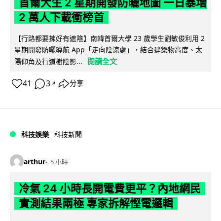
首爾大生 2 星期開發防曬地圖 一日暴增
2 萬人下載衝榜首
【行路都要揀好有遮陰】南韓首爾大學 23 歲學生劉敏俊利用 2
星期開發防曬導航 App「走向陰涼處」，結合建築物高度、太
閱讀全文
陽仰角及行道樹陰影...
41
3
分享
↗
科技娛樂
科技新聞
arthur
5 小時
冷氣 24 小時長開電費更平？內地網民
實測結果兩極 專家拆解慳電邏輯