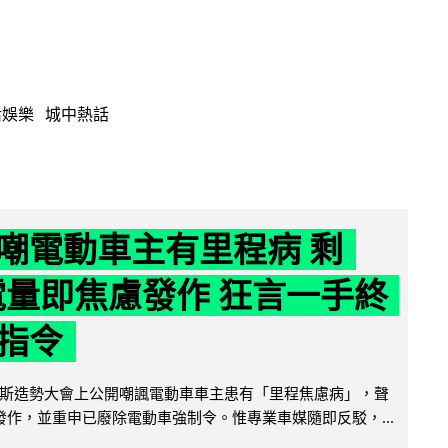
活娛樂
城中熱話
嘲電動車主有里程病 剩
 電量即焦慮發作 狂言一手終
指令
斯造勢大會上公開嘲諷電動車車主患有「里程焦慮病」，聲
便發作，並重申已廢除電動車強制令。惟專業車媒隨即反駁，...