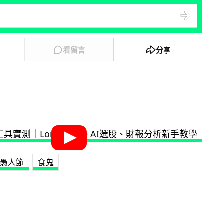
看留言
分享
愚人節
食鬼