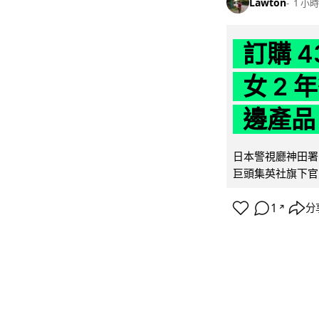
Lawton
1 小時
訂購 
女 2
邊產品
日本警視廳神田署 
巨頭集英社旗下官方網店
1
分
↗