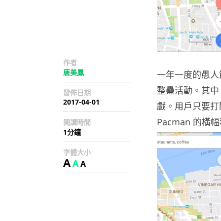
作者
唐美鳳
一年一度的愚人
整蠱活動。其中 
發佈日期
2017-04-01
戲。用戶只要打開手
Pacman 的
閱讀時間
1分鐘
字體大小
A
A
A