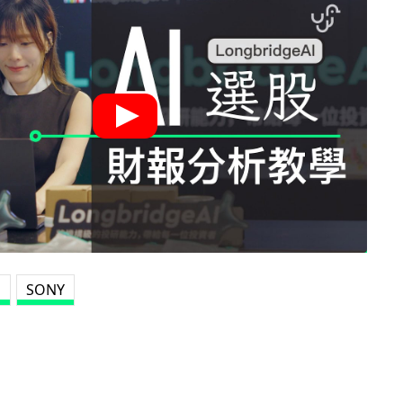
m
SONY