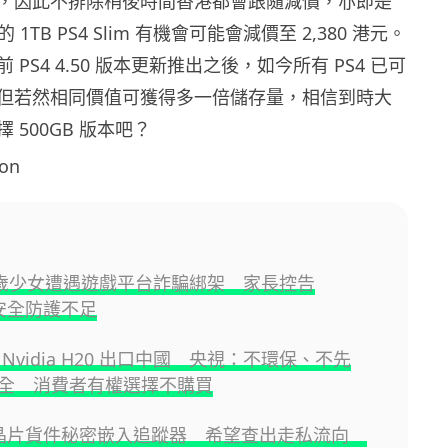
，因此不排除稍後時間香港都會跟隨減價，亦即是
元的 1TB PS4 Slim 有機會可能會減價至 2,380 港元。
PS4 4.50 版本更新推出之後，如今所有 PS4 已可
但若然相同價值可獲得多一倍儲存量，相信到時大
 500GB 版本吧？
on
3 歲少女遭遇遊戲平台詐騙綁架 家長控告
x 安全防護不足
Nvidia H20 出口中國 央視：不環保、不先
全 消費者有權選擇不購買
I 晶片貨件秘密嵌入追蹤器 希望查出走私流向