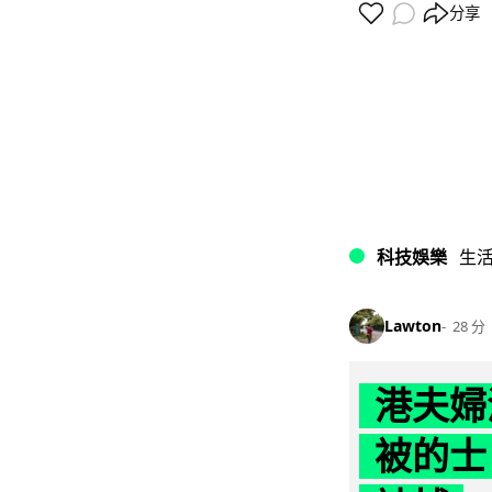
分享
科技娛樂
生
Lawton
28 分
港夫婦
被的士 