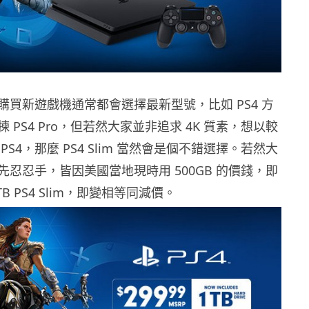
購買新遊戲機通常都會選擇最新型號，比如 PS4 方
 PS4 Pro，但若然大家並非追求 4K 質素，想以較
S4，那麼 PS4 Slim 當然會是個不錯選擇。若然大
忍忍手，皆因美國當地現時用 500GB 的價錢，即
B PS4 Slim，即變相等同減價。