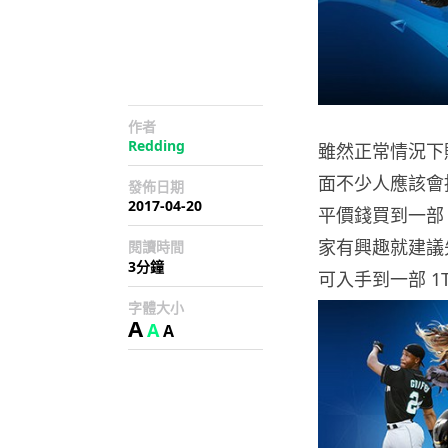
作者
Redding
雖然正常情況下
面不少人應該會揀
發佈日期
2017-04-20
平價錢買到一部 P
家有興趣就建議先
閱讀時間
3分鐘
可入手到一部 1T
字體大小
A
A
A