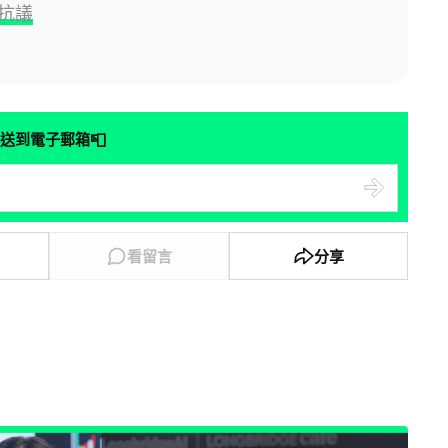
抗議
📮
送到電子郵箱
看留言
分享