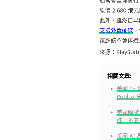
通常會全球實行
原價 2,680 港
此外，雖然自早前 
支援外置硬碟
，
家應該不會再選擇
來源：PlayStati
相關文章:
美國 1
Roblo
美國解禁 
進、不安
美國 A