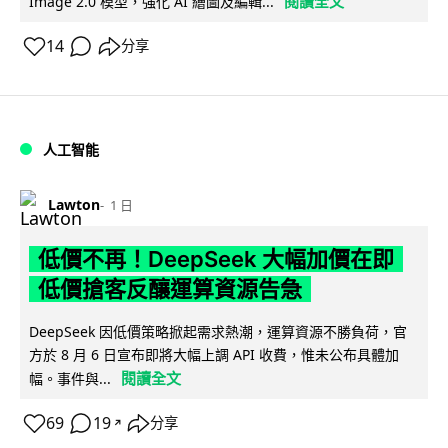
閱讀全文
Image 2.0 模型，強化 AI 繪圖及編輯...
14
分享
人工智能
Lawton
1 日
低價不再！DeepSeek 大幅加價在即
低價搶客反釀運算資源告急
DeepSeek 因低價策略掀起需求熱潮，運算資源不勝負荷，官
方於 8 月 6 日宣布即將大幅上調 API 收費，惟未公布具體加
閱讀全文
幅。事件與...
69
19
分享
↗