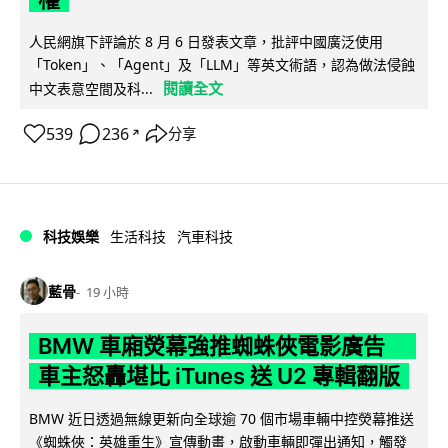
人民網旗下評論於 8 月 6 日發表文章，批評中國廣泛使用
「Token」、「Agent」及「LLM」等英文術語，認為做法侵蝕
閱讀全文
中文表意空間及科...
539
236
分享
↗
科技娛樂
生活科技
汽車科技
藍骨
19 小時
BMW 車廂熒幕強推蜘蛛俠電影廣告
車主怒轟堪比 iTunes 送 U2 專輯翻版
BMW 近日透過無線更新向全球逾 70 個市場車輛中控熒幕推送
《蜘蛛俠：英雄重生》宣傳動畫，啟動車輛即彈出通知，觸發