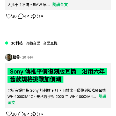
閱讀全文
大批車主不滿。BMW 早...
30
4
分享
↗
3C科技
流動音樂
音樂耳機
藍骨
20 小時
Sony 傳推平價復刻版耳筒 沿用六年
舊款規格挑戰加價潮
最近有爆料指 Sony 計劃於 9 月 7 日推出平價復刻版降噪耳機
閱讀
WH-1000XM4C，規格幾乎與 2020 年 WH-1000XM4...
全文
20
8
分享
↗