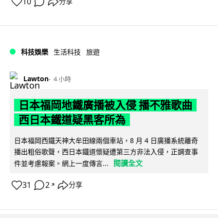
10
分享
科技娛樂
生活科技
旅遊
Lawton
4 小時
日本福岡地鐵廣播被入侵 播不雅歌曲
西日本鐵道疑黑客所為
日本福岡西鐵天神大牟田線兩個車站，8 月 4 日廣播系統離奇
播出粗俗歌聲，西日本鐵道懷疑遭第三方非法入侵，正調查事
閱讀全文
件並考慮報案。網上一度傳言...
31
2
分享
↗