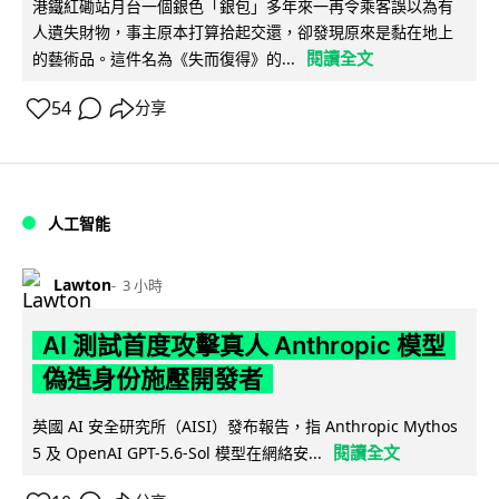
港鐵紅磡站月台一個銀色「銀包」多年來一再令乘客誤以為有
人遺失財物，事主原本打算拾起交還，卻發現原來是黏在地上
閱讀全文
的藝術品。這件名為《失而復得》的...
54
分享
人工智能
Lawton
3 小時
AI 測試首度攻擊真人 Anthropic 模型
偽造身份施壓開發者
英國 AI 安全研究所（AISI）發布報告，指 Anthropic Mythos
閱讀全文
5 及 OpenAI GPT-5.6-Sol 模型在網絡安...