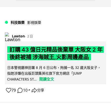
科技娛樂
影視娛樂
Lawton
2 日
訂購 43 億日元精品後棄單 大阪女 2 年
後終被捕 涉海賊王,火影周邊產品
日本警視廳神田署 8 月 6 日公布，拘捕一名 32 歲大阪女子，
指她涉嫌在出版巨頭集英社旗下官方網店「JUMP
閱讀全文
CHARACTERS ST...
79
10
分享
↗