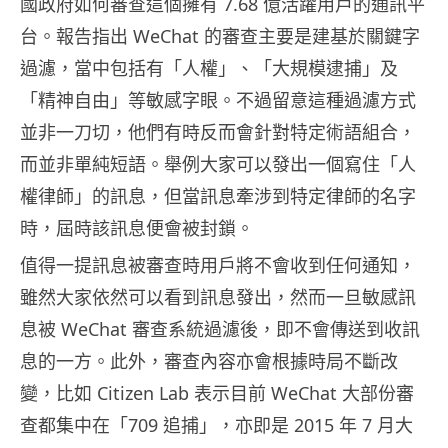
國政府如何審查這個擁有 7.68 億活躍用戶的通訊平
台。報告指出 WeChat 的審查主要是建基於關鍵字
過濾，當中包括有「人權」、「大規模逮捕」及
「精神自由」等敏感字眼。不過留意這種過濾方式
並非一刀切，他們有時反而會針對特定術語組合，
而並非單純短語。舉例大家可以發出一個寫住「人
權律師」的訊息，但當訊息牽涉到特定律師的名字
時，屆時該訊息便會被封鎖。
值得一提訊息被審查時用戶將不會收到任何通知，
雖然大家依然可以看到訊息發出，然而一旦敏感訊
息被 WeChat 審查系統過濾後，即不會傳送到收訊
息的一方。此外，審查內容亦會根據時局不斷改
變，比如 Citizen Lab 表示目前 WeChat 大部份審
查都集中在「709 追捕」，亦即是 2015 年 7 月大