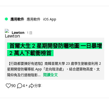
iOS App
應用軟件
應用軟件
Lawton
1 日
首爾大生 2 星期開發防曬地圖 一日暴增
2 萬人下載衝榜首
【行路都要揀好有遮陰】南韓首爾大學 23 歲學生劉敏俊利用 2
星期開發防曬導航 App「走向陰涼處」，結合建築物高度、太
閱讀全文
陽仰角及行道樹陰影...
90
4
分享
↗