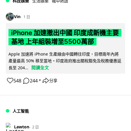
科技娛樂
生活娛樂
城中熱話
Vin
1 日
iPhone 加速撤出中國 印度成新機主要
基地 上年組裝增至5500萬部
Apple 加速將 iPhone 生產線由中國轉往印度，目標兩年內將
產量最高 50% 移至當地。印度政府推出關稅豁免及稅務優惠延
閱讀全文
長至 204...
548
244
分享
↗
人工智能
Lawton
2 日