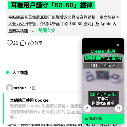
耳機用戶謹守「60-60」鐵律
長時間高音量佩戴耳機可能導致永久性噪音性聽損。本文盤點 4
大聽力受損警號，介紹科學護耳的「60-60 原則」及 Apple 內
閱讀全文
置防護功能，...
20
分享
×
人工智能
arthur
2 日
本網站正使用 Cookie
AI 減肥餐單配合高強度操練 成都男
我們使用 Cookie 改善網站體驗。 繼續使用
🎵
⛶
45 日減 20 公斤後多器官衰竭
我們的網站即表示您同意我們的
Cookie 政
策
。
📖 詳細評測
→
成都一名男子跟隨 AI 制訂高強度減脂計劃，45 日內減去約 20