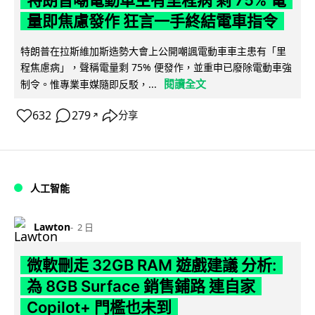
量即焦慮發作 狂言一手終結電車指令
特朗普在拉斯維加斯造勢大會上公開嘲諷電動車車主患有「里
程焦慮病」，聲稱電量剩 75% 便發作，並重申已廢除電動車強
閱讀全文
制令。惟專業車媒隨即反駁，...
632
279
分享
↗
人工智能
Lawton
2 日
微軟刪走 32GB RAM 遊戲建議 分析:
為 8GB Surface 銷售鋪路 連自家
Copilot+ 門檻也未到