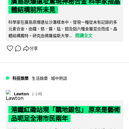
廣島原爆遺址驚現神秘合金 科學家指晶
體結構前所未見
科學家在廣島原爆遺址沙灘樣本中，發現一種從未有記錄的多
元素合金，由鐵、鉻、鎳、錳、鉬及鋁六種金屬混合而成，晶
閱讀全文
體結構獨特。研究由佛羅倫斯大學...
分享
科技娛樂
生活娛樂
城中熱話
Lawton
2 小時
港鐵紅磡站現「黐地銀包」 原來是藝術
品呃足全港市民兩年