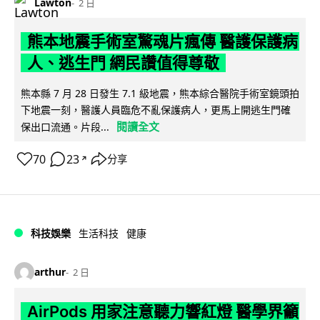
Lawton
2 日
熊本地震手術室驚魂片瘋傳 醫護保護病
人、逃生門 網民讚值得尊敬
熊本縣 7 月 28 日發生 7.1 級地震，熊本綜合醫院手術室鏡頭拍
下地震一刻，醫護人員臨危不亂保護病人，更馬上開逃生門確
閱讀全文
保出口流通。片段...
70
23
分享
↗
科技娛樂
生活科技
健康
arthur
2 日
AirPods 用家注意聽力響紅燈 醫學界籲