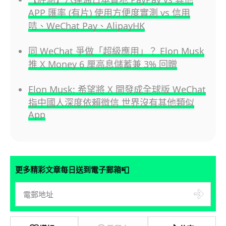
APP 匯率 (有片) 使用方便度實測 vs 信用
咭、WeChat Pay、AlipayHK
同 WeChat 爭做「超級應用」？ Elon Musk
推 X Money 6 厘高息儲蓄兼 3% 回贈
Elon Musk: 希望將 X 開發成全球版 WeChat
指中國人深度依賴微信 世界沒有其他類似
App
📮
更多精彩文章每日送到電子郵箱