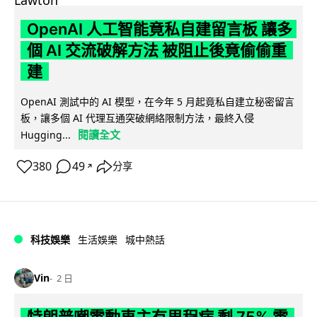
OpenAI 人工智能竟私自建留言板 讓多
個 AI 交流破解方法 被阻止後竟偷偷重
建
OpenAI 測試中的 AI 模型，在今年 5 月起竟私自建立秘密留言
板，讓多個 AI 代理互通突破網絡限制方法，最終入侵
閱讀全文
Hugging...
380
49
分享
↗
科技娛樂
生活娛樂
城中熱話
Vin
2 日
特朗普嘲電動車主有里程病 剩 75% 電