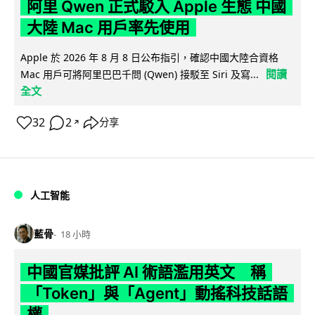
阿里 Qwen 正式駁入 Apple 生態 中國
大陸 Mac 用戶率先使用
Apple 於 2026 年 8 月 8 日公布指引，確認中國大陸合資格
閱讀
Mac 用戶可將阿里巴巴千問 (Qwen) 接駁至 Siri 及寫...
全文
32
2
分享
↗
人工智能
藍骨
18 小時
中國官媒批評 AI 術語濫用英文 稱
「Token」與「Agent」動搖科技話語
權