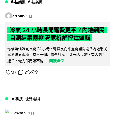
科技娛樂
科技新聞
arthur
1 日
冷氣 24 小時長開電費更平？內地網民
自測結果兩極 專家拆解慳電邏輯
你信唔信冷氣長開 24 小時，電費反而平過開開關關？內地網民
實測結果兩極，有人一個月電費只需 118 元人民幣，有人飆到
閱讀全文
過千。電力部門話不能...
37
分享
3C科技
流動電腦
Lawton
1 日