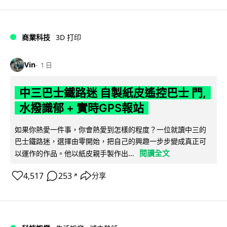
商業科技
3D 打印
Vin
1 日
中三巴士鐵路迷 自製紙皮遙控巴士 門,
水撥識郁 + 實時GPS報站
如果你熱愛一件事，你會熱愛到怎樣的程度？一位就讀中三的
巴士鐵路迷，選擇由零開始，把自己的興趣一步步變成真正可
閱讀全文
以運作的作品。他以紙皮親手製作出...
4,517
253
分享
↗