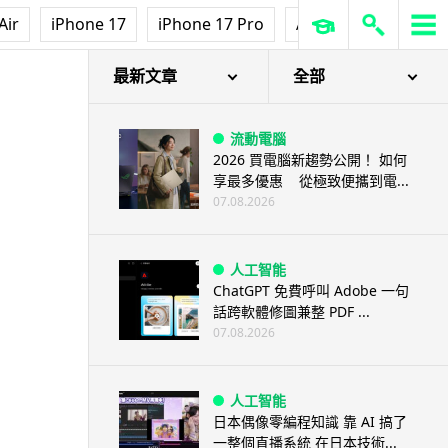
Air
iPhone 17
iPhone 17 Pro
AirPods Pro 3
Ap
最新文章
全部
流動電腦
2026 買電腦新趨勢公開！ 如何
享最多優惠 從極致便攜到電...
07.08.2026
人工智能
ChatGPT 免費呼叫 Adobe 一句
話跨軟體修圖兼整 PDF ...
07.08.2026
人工智能
日本偶像零編程知識 靠 AI 搞了
一整個直播系統 在日本技術...