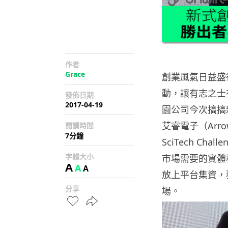
作者
Grace
創業風氣日益盛行
動，讓有志之士
發佈日期
2017-04-19
園公司今次搞搞新
艾睿電子（Arrow 
閱讀時間
7分鐘
SciTech C
字體大小
市場需要的實體科
A
A
A
放上平台集資，務
分享
場。