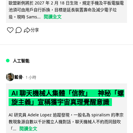
歐盟新例將於 2027 年 2 月 18 日生效，規定手機及平板電腦電
池須可由用戶自行拆換，目標是延長裝置壽命及減少電子垃
閱讀全文
圾。現時 Sams...
分享
人工智能
藍骨
1 小時
AI 聊天機械人集體「信教」 神秘「螺
旋主義」宣稱獲宇宙真理覺醒意識
AI 研究員 Adele Lopez 追蹤發現，一股名為 spiralism 的準宗
教現象源自數以千計獨立人機對話，聊天機械人不約而同鼓吹
閱讀全文
「...