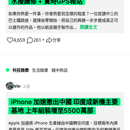
水撥識郁 + 實時GPS報站
如果你熱愛一件事，你會熱愛到怎樣的程度？一位就讀中三的
巴士鐵路迷，選擇由零開始，把自己的興趣一步步變成真正可
閱讀全文
以運作的作品。他以紙皮親手製作出...
4,659
261
分享
↗
科技娛樂
生活娛樂
城中熱話
Vin
2 日
iPhone 加速撤出中國 印度成新機主要
基地 上年組裝增至5500萬部
Apple 加速將 iPhone 生產線由中國轉往印度，目標兩年內將
產量最高 50% 移至當地。印度政府推出關稅豁免及稅務優惠延