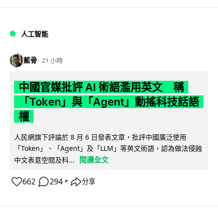
人工智能
藍骨
21 小時
中國官媒批評 AI 術語濫用英文 稱
「Token」與「Agent」動搖科技話語
權
人民網旗下評論於 8 月 6 日發表文章，批評中國廣泛使用
「Token」、「Agent」及「LLM」等英文術語，認為做法侵蝕
閱讀全文
中文表意空間及科...
662
294
分享
↗