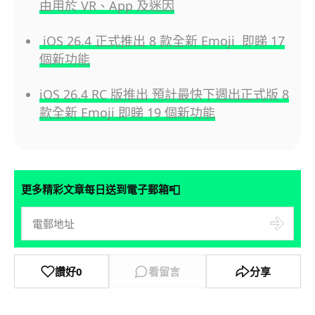
由用於 VR、App 及迷因
iOS 26.4 正式推出 8 款全新 Emoji 即睇 17
個新功能
iOS 26.4 RC 版推出 預計最快下週出正式版 8
款全新 Emoji 即睇 19 個新功能
📮
更多精彩文章每日送到電子郵箱
讚好
0
看留言
分享