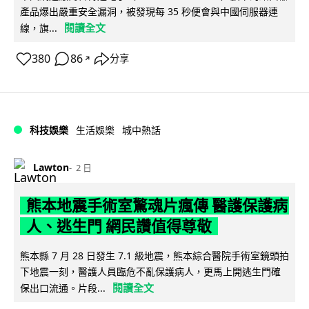
產品爆出嚴重安全漏洞，被發現每 35 秒便會與中國伺服器連
閱讀全文
線，旗...
380
86
分享
↗
科技娛樂
生活娛樂
城中熱話
Lawton
2 日
熊本地震手術室驚魂片瘋傳 醫護保護病
人、逃生門 網民讚值得尊敬
熊本縣 7 月 28 日發生 7.1 級地震，熊本綜合醫院手術室鏡頭拍
下地震一刻，醫護人員臨危不亂保護病人，更馬上開逃生門確
閱讀全文
保出口流通。片段...