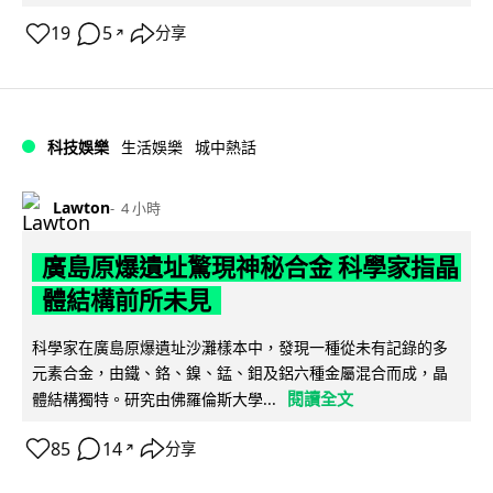
19
5
分享
↗
科技娛樂
生活娛樂
城中熱話
Lawton
4 小時
廣島原爆遺址驚現神秘合金 科學家指晶
體結構前所未見
科學家在廣島原爆遺址沙灘樣本中，發現一種從未有記錄的多
元素合金，由鐵、鉻、鎳、錳、鉬及鋁六種金屬混合而成，晶
閱讀全文
體結構獨特。研究由佛羅倫斯大學...
85
14
分享
↗