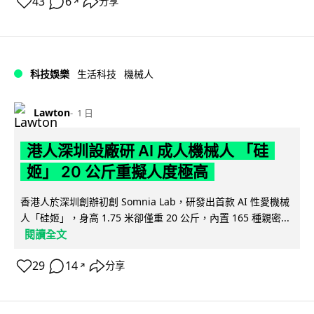
43
6
分享
↗
科技娛樂
生活科技
機械人
Lawton
1 日
港人深圳設廠研 AI 成人機械人 「硅
姬」 20 公斤重擬人度極高
香港人於深圳創辦初創 Somnia Lab，研發出首款 AI 性愛機械
人「硅姬」，身高 1.75 米卻僅重 20 公斤，內置 165 種親密...
閱讀全文
29
14
分享
↗