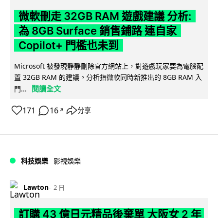
微軟刪走 32GB RAM 遊戲建議 分析:
為 8GB Surface 銷售鋪路 連自家
Copilot+ 門檻也未到
Microsoft 被發現靜靜刪除官方網站上，對遊戲玩家要為電腦配
置 32GB RAM 的建議。分析指微軟同時新推出的 8GB RAM 入
閱讀全文
門...
171
16
分享
↗
科技娛樂
影視娛樂
Lawton
2 日
訂購 43 億日元精品後棄單 大阪女 2 年