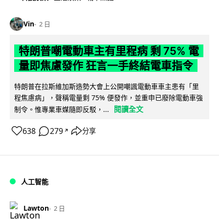
Vin
2 日
特朗普嘲電動車主有里程病 剩 75% 電
量即焦慮發作 狂言一手終結電車指令
特朗普在拉斯維加斯造勢大會上公開嘲諷電動車車主患有「里
程焦慮病」，聲稱電量剩 75% 便發作，並重申已廢除電動車強
閱讀全文
制令。惟專業車媒隨即反駁，...
638
279
分享
↗
人工智能
Lawton
2 日