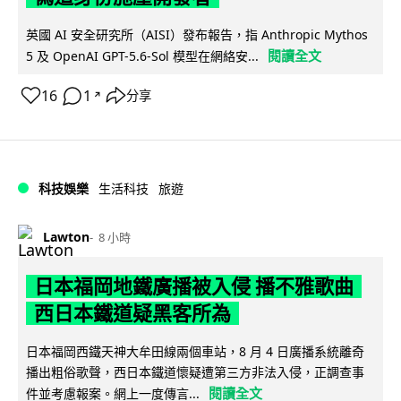
英國 AI 安全研究所（AISI）發布報告，指 Anthropic Mythos
閱讀全文
5 及 OpenAI GPT-5.6-Sol 模型在網絡安...
16
1
分享
↗
科技娛樂
生活科技
旅遊
Lawton
8 小時
日本福岡地鐵廣播被入侵 播不雅歌曲
西日本鐵道疑黑客所為
日本福岡西鐵天神大牟田線兩個車站，8 月 4 日廣播系統離奇
播出粗俗歌聲，西日本鐵道懷疑遭第三方非法入侵，正調查事
閱讀全文
件並考慮報案。網上一度傳言...