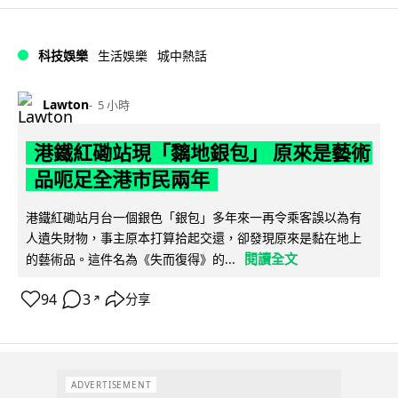
科技娛樂
生活娛樂
城中熱話
Lawton
5 小時
港鐵紅磡站現「黐地銀包」 原來是藝術
品呃足全港市民兩年
港鐵紅磡站月台一個銀色「銀包」多年來一再令乘客誤以為有
人遺失財物，事主原本打算拾起交還，卻發現原來是黏在地上
閱讀全文
的藝術品。這件名為《失而復得》的...
94
3
分享
↗
ADVERTISEMENT