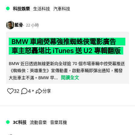
科技娛樂
生活科技
汽車科技
藍骨
22 小時
BMW 車廂熒幕強推蜘蛛俠電影廣告
車主怒轟堪比 iTunes 送 U2 專輯翻版
BMW 近日透過無線更新向全球逾 70 個市場車輛中控熒幕推送
《蜘蛛俠：英雄重生》宣傳動畫，啟動車輛即彈出通知，觸發
閱讀全文
大批車主不滿。BMW 早...
32
4
分享
↗
3C科技
流動音樂
音樂耳機