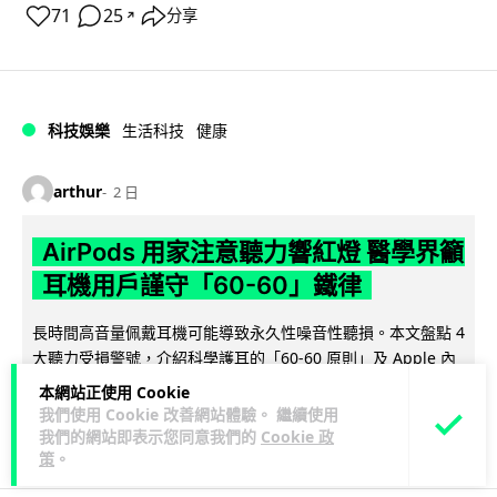
71
25
分享
↗
科技娛樂
生活科技
健康
arthur
2 日
AirPods 用家注意聽力響紅燈 醫學界籲
耳機用戶謹守「60-60」鐵律
長時間高音量佩戴耳機可能導致永久性噪音性聽損。本文盤點 4
大聽力受損警號，介紹科學護耳的「60-60 原則」及 Apple 內
閱讀全文
置防護功能，...
本網站正使用 Cookie
我們使用 Cookie 改善網站體驗。 繼續使用
20
分享
我們的網站即表示您同意我們的
Cookie 政
策
。