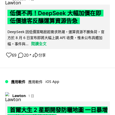
低價不再！DeepSeek 大幅加價在即
低價搶客反釀運算資源告急
DeepSeek 因低價策略掀起需求熱潮，運算資源不勝負荷，官
方於 8 月 6 日宣布即將大幅上調 API 收費，惟未公布具體加
閱讀全文
幅。事件與...
69
20
分享
↗
iOS App
應用軟件
應用軟件
Lawton
1 日
首爾大生 2 星期開發防曬地圖 一日暴增