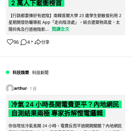
2 萬人下載衝榜首
【行路都要揀好有遮陰】南韓首爾大學 23 歲學生劉敏俊利用 2
星期開發防曬導航 App「走向陰涼處」，結合建築物高度、太
閱讀全文
陽仰角及行道樹陰影...
96
4
分享
↗
科技娛樂
科技新聞
arthur
1 日
冷氣 24 小時長開電費更平？內地網民
自測結果兩極 專家拆解慳電邏輯
你信唔信冷氣長開 24 小時，電費反而平過開開關關？內地網民