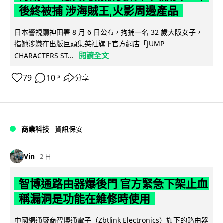
後終被捕 涉海賊王,火影周邊產品
日本警視廳神田署 8 月 6 日公布，拘捕一名 32 歲大阪女子，
指她涉嫌在出版巨頭集英社旗下官方網店「JUMP
閱讀全文
CHARACTERS ST...
79
10
分享
↗
商業科技
資訊保安
Vin
2 日
智博通路由器爆後門 官方緊急下架止血
稱漏洞是功能在維修時使用
中國網通廠商智博通電子（Zbtlink Electronics）旗下的路由器