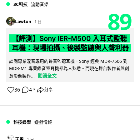
3C科技
流動音樂
89
Lawton
1 日
【評測】Sony IER-M500 入耳式監聽
耳機：現場拍攝、後製監聽與人聲利器
談到專業混音專用的聲音監聽耳機，Sony 經典 MDR-7506 到
MDR-M1 專業錄音室耳機都為人熟悉。而現在舞台製作者與創
閱讀全文
意影像製作...
36
4
分享
↗
科技娛樂
遊戲情報
天恩
1 日