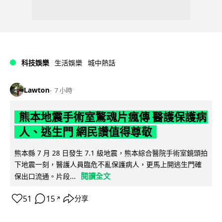
科技娛樂
生活娛樂
城中熱話
Lawton
7 小時
熊本地震手術室驚魂片瘋傳 醫護保護病
人、逃生門 網民讚值得尊敬
熊本縣 7 月 28 日發生 7.1 級地震，熊本綜合醫院手術室鏡頭拍
下地震一刻，醫護人員臨危不亂保護病人，更馬上開逃生門確
閱讀全文
保出口流通。片段...
51
15
分享
↗