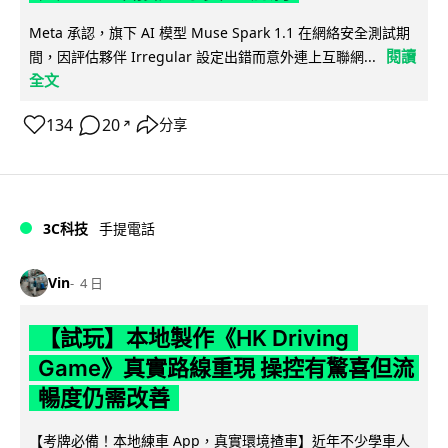
Meta 承認，旗下 AI 模型 Muse Spark 1.1 在網絡安全測試期
閱讀
間，因評估夥伴 Irregular 設定出錯而意外連上互聯網...
全文
134
20
分享
↗
3C科技
手提電話
Vin
4 日
【試玩】本地製作《HK Driving
Game》真實路線重現 操控有驚喜但流
暢度仍需改善
【考牌必備！本地練車 App，真實環境揸車】近年不少學車人