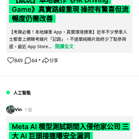
【試玩】本地製作《HK Driving
Game》真實路線重現 操控有驚喜但流
暢度仍需改善
【考牌必備！本地練車 App，真實環境揸車】近年不少學車人
士都會上網睇考線片「記路」，不過單純睇片始終少了點參與
閱讀全文
感。最近 App Store...
849
64
分享
↗
人工智能
Vin
1 日
Meta AI 模型測試期間入侵他家公司 三
大 AI 巨頭接連曝安全漏洞