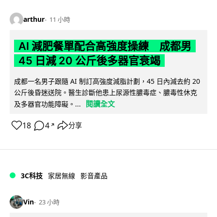
arthur
11 小時
AI 減肥餐單配合高強度操練 成都男
45 日減 20 公斤後多器官衰竭
成都一名男子跟隨 AI 制訂高強度減脂計劃，45 日內減去約 20
公斤後昏迷送院。醫生診斷他患上尿源性膿毒症、膿毒性休克
閱讀全文
及多器官功能障礙。...
18
4
分享
↗
3C科技
家居無線
影音產品
Vin
23 小時