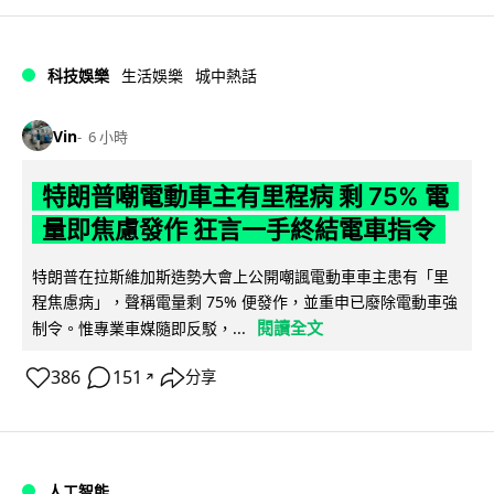
科技娛樂
生活娛樂
城中熱話
Vin
6 小時
特朗普嘲電動車主有里程病 剩 75% 電
量即焦慮發作 狂言一手終結電車指令
特朗普在拉斯維加斯造勢大會上公開嘲諷電動車車主患有「里
程焦慮病」，聲稱電量剩 75% 便發作，並重申已廢除電動車強
閱讀全文
制令。惟專業車媒隨即反駁，...
386
151
分享
↗
人工智能