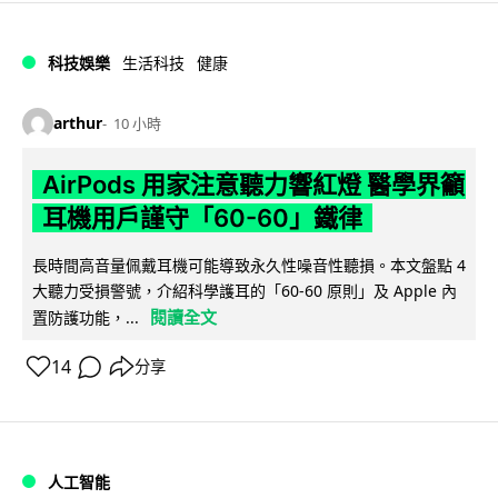
科技娛樂
生活科技
健康
arthur
10 小時
AirPods 用家注意聽力響紅燈 醫學界籲
耳機用戶謹守「60-60」鐵律
長時間高音量佩戴耳機可能導致永久性噪音性聽損。本文盤點 4
大聽力受損警號，介紹科學護耳的「60-60 原則」及 Apple 內
閱讀全文
置防護功能，...
14
分享
人工智能