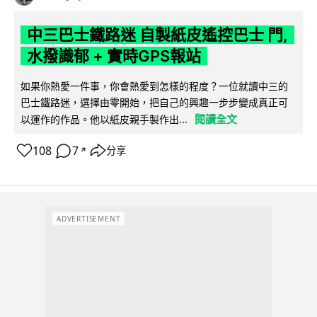
中三巴士鐵路迷 自製紙皮遙控巴士 門,
水撥識郁 + 實時GPS報站
如果你熱愛一件事，你會熱愛到怎樣的程度？一位就讀中三的
巴士鐵路迷，選擇由零開始，把自己的興趣一步步變成真正可
閱讀全文
以運作的作品。他以紙皮親手製作出...
108
7
分享
↗
ADVERTISEMENT