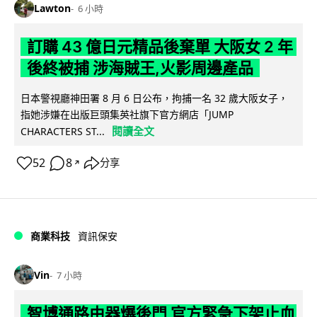
Lawton
6 小時
訂購 43 億日元精品後棄單 大阪女 2 年
後終被捕 涉海賊王,火影周邊產品
日本警視廳神田署 8 月 6 日公布，拘捕一名 32 歲大阪女子，
指她涉嫌在出版巨頭集英社旗下官方網店「JUMP
閱讀全文
CHARACTERS ST...
52
8
分享
↗
商業科技
資訊保安
Vin
7 小時
智博通路由器爆後門 官方緊急下架止血