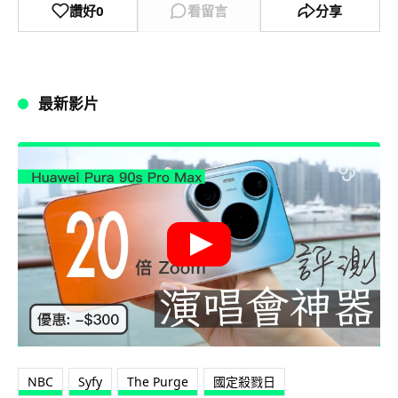
讚好
0
看留言
分享
最新影片
NBC
Syfy
The Purge
國定殺戮日