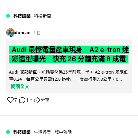
科技娛樂
科技新聞
duncan
1 日
Audi 最慳電量產車現身 A2 e-tron 迷
彩造型曝光 快充 26 分鐘充滿 8 成電
Audi 呢部新車，能耗竟然係25年前嘅一半。 A2 e-tron 風阻低
至0.24，每百公里只需12.8 kWh，一度電行到7.8公里。6...
閱讀全文
7
1
分享
↗
科技娛樂
生活娛樂
城中熱話