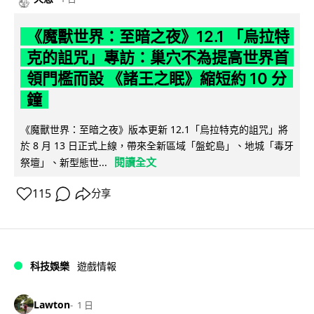
《魔獸世界：至暗之夜》12.1 「烏拉特
克的詛咒」專訪：巢穴不為提高世界首
領門檻而設 《諸王之眠》縮短約 10 分
鐘
《魔獸世界：至暗之夜》版本更新 12.1「烏拉特克的詛咒」將
於 8 月 13 日正式上線，帶來全新區域「盤蛇島」、地城「毒牙
閱讀全文
祭壇」、新型態世...
115
分享
科技娛樂
遊戲情報
Lawton
1 日