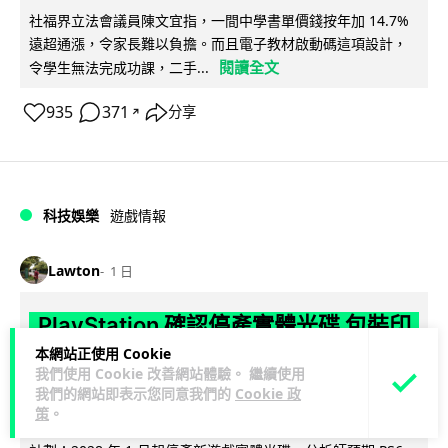
社福界立法會議員陳文宜指，一間中學書單價錢按年加 14.7%
遠超通漲，令家長難以負擔。而且電子教材啟動碼這項設計，
閱讀全文
令學生無法完成功課，二手...
935
371
分享
↗
科技娛樂
遊戲情報
Lawton
1 日
PlayStation 確認停產實體光碟 包裝印
出重要通告 2028 年 1 月後不出光碟遊
本網站正使用 Cookie
我們使用 Cookie 改善網站體驗。 繼續使用
戲
我們的網站即表示您同意我們的
Cookie 政
策
。
Sony 已在 PS5 主機包裝加貼提示貼紙，重申官方 7 月已公布