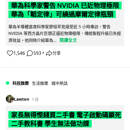
華為科學家警告 NVIDIA 已近物理極限
華為「韜定律」可繞過摩爾定律瓶頸
華為半導體首席科學家廖恒罕見接受近 5 小時專訪，警告
NVIDIA 等西方晶片巨頭正逼近物理極限，傳統製程升級已失經
閱讀全文
濟效益。他同時介紹華為...
1,546
593
分享
↗
科技娛樂
生活娛樂
城中熱話
Lawton
1 日
家長無得慳錢買二手書 電子啟動碼鎖死
二手教科書 學生無法做功課