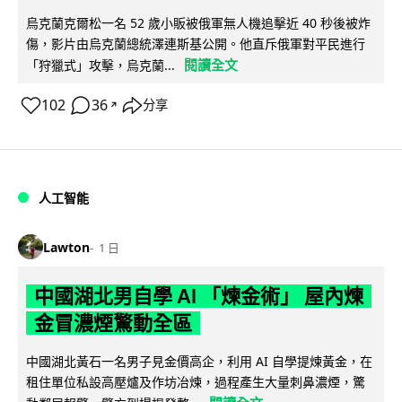
烏克蘭克爾松一名 52 歲小販被俄軍無人機追擊近 40 秒後被炸
傷，影片由烏克蘭總統澤連斯基公開。他直斥俄軍對平民進行
閱讀全文
「狩獵式」攻擊，烏克蘭...
102
36
分享
↗
人工智能
Lawton
1 日
中國湖北男自學 AI 「煉金術」 屋內煉
金冒濃煙驚動全區
中國湖北黃石一名男子見金價高企，利用 AI 自學提煉黃金，在
租住單位私設高壓爐及作坊冶煉，過程產生大量刺鼻濃煙，驚