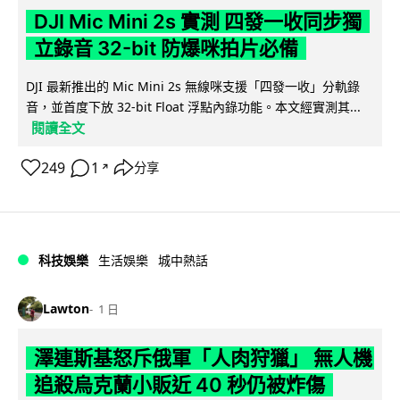
DJI Mic Mini 2s 實測 四發一收同步獨
立錄音 32-bit 防爆咪拍片必備
DJI 最新推出的 Mic Mini 2s 無線咪支援「四發一收」分軌錄
音，並首度下放 32-bit Float 浮點內錄功能。本文經實測其...
閱讀全文
249
1
分享
↗
科技娛樂
生活娛樂
城中熱話
Lawton
1 日
澤連斯基怒斥俄軍「人肉狩獵」 無人機
追殺烏克蘭小販近 40 秒仍被炸傷