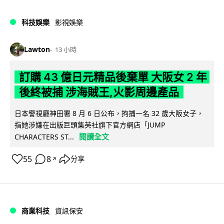
科技娛樂
影視娛樂
Lawton
13 小時
訂購 43 億日元精品後棄單 大阪女 2 年
後終被捕 涉海賊王,火影周邊產品
日本警視廳神田署 8 月 6 日公布，拘捕一名 32 歲大阪女子，
指她涉嫌在出版巨頭集英社旗下官方網店「JUMP
閱讀全文
CHARACTERS ST...
55
8
分享
↗
商業科技
資訊保安