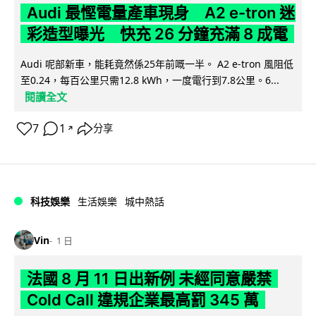
Audi 最慳電量產車現身 A2 e-tron 迷
彩造型曝光 快充 26 分鐘充滿 8 成電
Audi 呢部新車，能耗竟然係25年前嘅一半。 A2 e-tron 風阻低
至0.24，每百公里只需12.8 kWh，一度電行到7.8公里。6...
閱讀全文
7
1
分享
↗
科技娛樂
生活娛樂
城中熱話
Vin
1 日
法國 8 月 11 日出新例 未經同意嚴禁
Cold Call 違規企業最高罰 345 萬