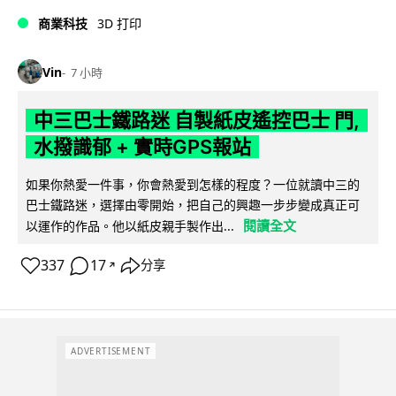
商業科技
3D 打印
Vin
7 小時
中三巴士鐵路迷 自製紙皮遙控巴士 門,
水撥識郁 + 實時GPS報站
如果你熱愛一件事，你會熱愛到怎樣的程度？一位就讀中三的
巴士鐵路迷，選擇由零開始，把自己的興趣一步步變成真正可
閱讀全文
以運作的作品。他以紙皮親手製作出...
337
17
分享
↗
ADVERTISEMENT