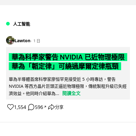
人工智能
Lawton
1 日
華為科學家警告 NVIDIA 已近物理極限
華為「韜定律」可繞過摩爾定律瓶頸
華為半導體首席科學家廖恒罕見接受近 5 小時專訪，警告
NVIDIA 等西方晶片巨頭正逼近物理極限，傳統製程升級已失經
閱讀全文
濟效益。他同時介紹華為...
1,554
596
分享
↗