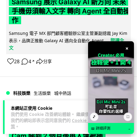
Samsung 展示 Galaxy AI 新方向 未來
手機毋須輸入文字 轉向 Agent 全自動操
作
Samsung 電子 MX 部門顧客體驗辦公室主管兼副總裁 Jay Kim
閱讀全
表示，品牌正推動 Galaxy AI 邁向全自動化 Agent...
文
×
28
4
分享
↗
科技娛樂
生活娛樂
城中熱話
本網站正使用 Cookie
Lawton
1 日
我們使用 Cookie 改善網站體驗。 繼續使用
🎵
⛶
我們的網站即表示您同意我們的
Cookie 政
港夫婦澳門的士拾相機 據為己有被的士
策
。
📖 詳細評測
→
Cam 睇到 2 個月後再入境被捕