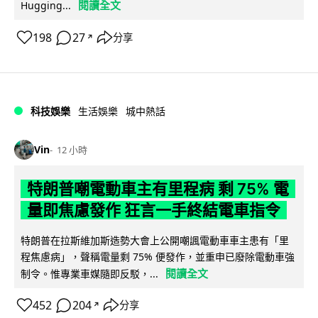
閱讀全文
Hugging...
198
27
分享
↗
科技娛樂
生活娛樂
城中熱話
Vin
12 小時
特朗普嘲電動車主有里程病 剩 75% 電
量即焦慮發作 狂言一手終結電車指令
特朗普在拉斯維加斯造勢大會上公開嘲諷電動車車主患有「里
程焦慮病」，聲稱電量剩 75% 便發作，並重申已廢除電動車強
閱讀全文
制令。惟專業車媒隨即反駁，...
452
204
分享
↗