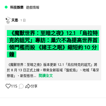
科技娛樂
遊戲情報
天恩
1 日
《魔獸世界：至暗之夜》12.1 「烏拉特
克的詛咒」專訪：巢穴不為提高世界首
領門檻而設 《諸王之眠》縮短約 10 分
鐘
《魔獸世界：至暗之夜》版本更新 12.1「烏拉特克的詛咒」將
於 8 月 13 日正式上線，帶來全新區域「盤蛇島」、地城「毒牙
閱讀全文
祭壇」、新型態世...
115
分享