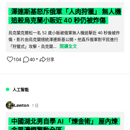
澤連斯基怒斥俄軍「人肉狩獵」 無人機
追殺烏克蘭小販近 40 秒仍被炸傷
烏克蘭克爾松一名 52 歲小販被俄軍無人機追擊近 40 秒後被炸
傷，影片由烏克蘭總統澤連斯基公開。他直斥俄軍對平民進行
閱讀全文
「狩獵式」攻擊，烏克蘭...
104
40
分享
↗
人工智能
Lawton
1 日
中國湖北男自學 AI 「煉金術」 屋內煉
金冒濃煙驚動全區