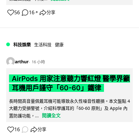
56
16
分享
↗
科技娛樂
生活科技
健康
arthur
16 小時
AirPods 用家注意聽力響紅燈 醫學界籲
耳機用戶謹守「60-60」鐵律
長時間高音量佩戴耳機可能導致永久性噪音性聽損。本文盤點 4
大聽力受損警號，介紹科學護耳的「60-60 原則」及 Apple 內
閱讀全文
置防護功能，...
16
分享