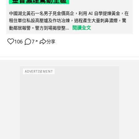
中國湖北黃石一名男子見金價高企，利用 AI 自學提煉黃金，在
租住單位私設高壓爐及作坊冶煉，過程產生大量刺鼻濃煙，驚
閱讀全文
動鄰居報警。警方到場揭發整...
106
7
分享
↗
ADVERTISEMENT