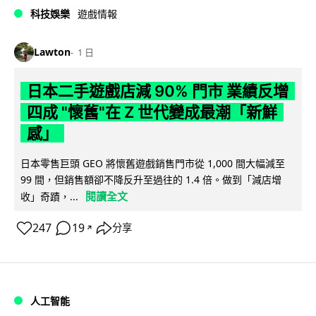
科技娛樂
遊戲情報
Lawton
1 日
日本二手遊戲店減 90% 門市 業績反增
四成 "懷舊"在 Z 世代變成最潮「新鮮
感」
日本零售巨頭 GEO 將懷舊遊戲銷售門市從 1,000 間大幅減至
99 間，但銷售額卻不降反升至過往的 1.4 倍。做到「減店增
閱讀全文
收」奇蹟，...
247
19
分享
↗
人工智能