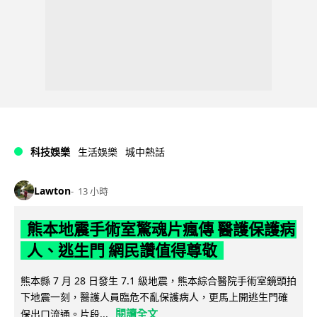
科技娛樂
生活娛樂
城中熱話
Lawton
13 小時
熊本地震手術室驚魂片瘋傳 醫護保護病
人、逃生門 網民讚值得尊敬
熊本縣 7 月 28 日發生 7.1 級地震，熊本綜合醫院手術室鏡頭拍
下地震一刻，醫護人員臨危不亂保護病人，更馬上開逃生門確
閱讀全文
保出口流通。片段...