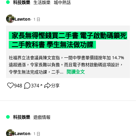
科技娛樂
生活娛樂
城中熱話
Lawton
1 日
家長無得慳錢買二手書 電子啟動碼鎖死
二手教科書 學生無法做功課
社福界立法會議員陳文宜指，一間中學書單價錢按年加 14.7%
遠超通漲，令家長難以負擔。而且電子教材啟動碼這項設計，
閱讀全文
令學生無法完成功課，二手...
948
374
分享
↗
科技娛樂
遊戲情報
Lawton
1 日