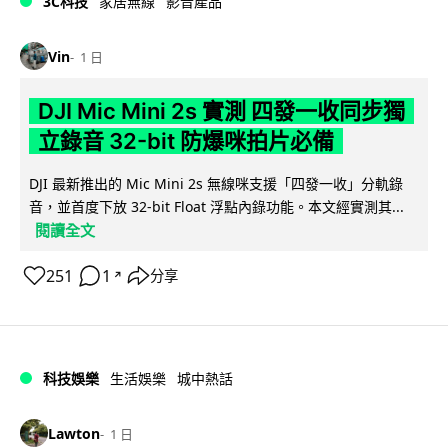
3C科技
家居無線
影音產品
Vin
1 日
DJI Mic Mini 2s 實測 四發一收同步獨
立錄音 32-bit 防爆咪拍片必備
DJI 最新推出的 Mic Mini 2s 無線咪支援「四發一收」分軌錄
音，並首度下放 32-bit Float 浮點內錄功能。本文經實測其...
閱讀全文
251
1
分享
↗
科技娛樂
生活娛樂
城中熱話
Lawton
1 日