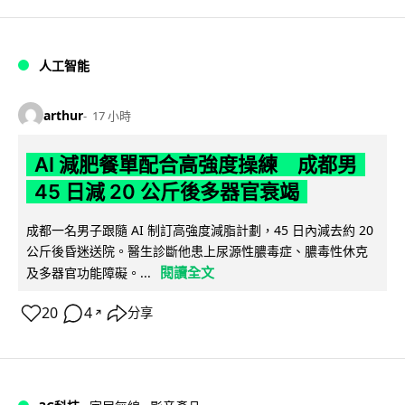
人工智能
arthur
17 小時
AI 減肥餐單配合高強度操練 成都男
45 日減 20 公斤後多器官衰竭
成都一名男子跟隨 AI 制訂高強度減脂計劃，45 日內減去約 20
公斤後昏迷送院。醫生診斷他患上尿源性膿毒症、膿毒性休克
閱讀全文
及多器官功能障礙。...
20
4
分享
↗