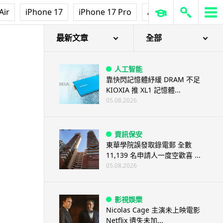
Air
iPhone 17
iPhone 17 Pro
AirPods Pro 3
Ap
最新文章
全部
人工智能
靠快閃記憶體紓緩 DRAM 不足
KIOXIA 推 XL1 記憶體...
05.08.2026
資訊保安
東華學院誤發取錄電郵 全數
11,139 名申請人一度空歡喜 ...
05.08.2026
影視娛樂
Nicolas Cage 主演未上映電影
Netflix 遺失未加...