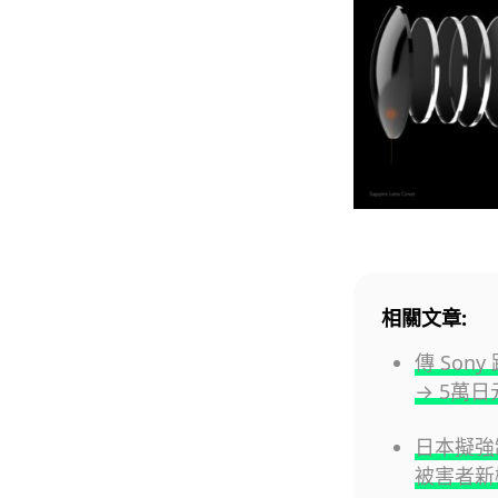
相關文章:
傳 Son
→ 5萬
日本擬強
被害者新