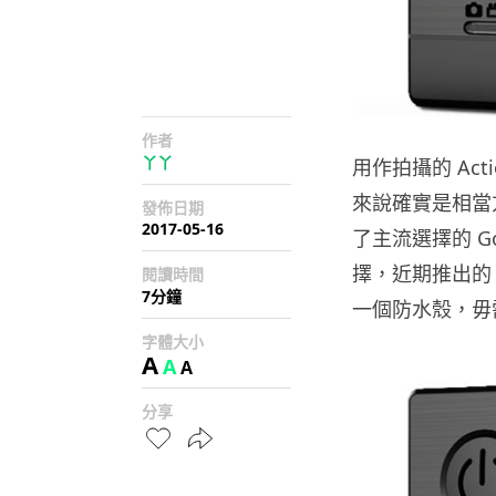
作者
丫丫
用作拍攝的 Ac
來說確實是相當
發佈日期
2017-05-16
了主流選擇的 Go
擇，近期推出的 
閱讀時間
7分鐘
一個防水殼，毋需
字體大小
A
A
A
分享