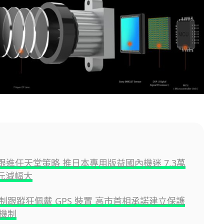
y 跟進任天堂策略 推日本專用版益國內機迷 7.3萬
日元減幅大
制跟蹤狂佩戴 GPS 裝置 高市首相承諾建立保護
機制