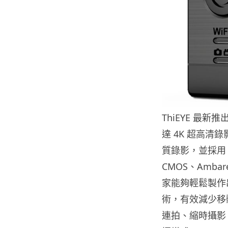
ThiEYE 最
達 4K 超高清錄影
質錄影，並採用 SON
CMOS、Amba
家能夠輕鬆製作出
術，有效減少移
連拍、縮時攝影、