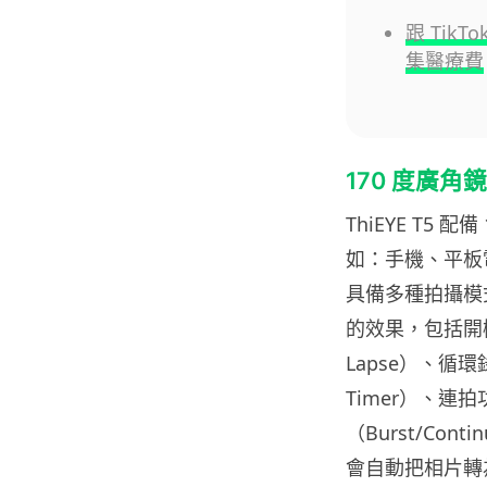
跟 Tik
集醫療費
170 度廣
ThiEYE T5
如：手機、平板
具備多種拍攝模
的效果，包括開機即
Lapse）、循環錄
Timer）、連拍
（Burst/Con
會自動把相片轉為