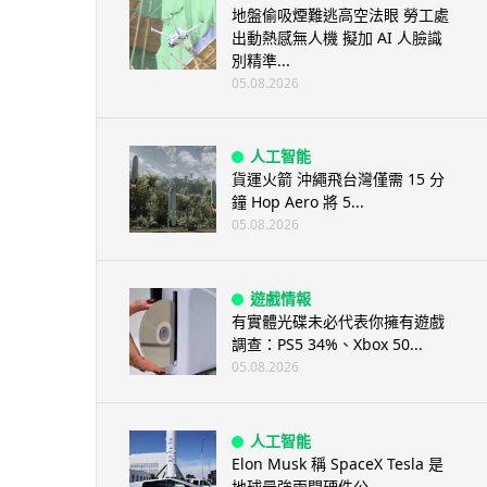
地盤偷吸煙難逃高空法眼 勞工處
出動熱感無人機 擬加 AI 人臉識
別精準...
05.08.2026
人工智能
貨運火箭 沖繩飛台灣僅需 15 分
鐘 Hop Aero 將 5...
05.08.2026
遊戲情報
有實體光碟未必代表你擁有遊戲
調查：PS5 34%、Xbox 50...
05.08.2026
人工智能
Elon Musk 稱 SpaceX Tesla 是
地球最強兩間硬件公...