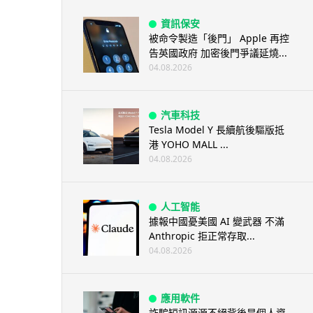
資訊保安
被命令製造「後門」 Apple 再控
告英國政府 加密後門爭議延燒...
04.08.2026
汽車科技
Tesla Model Y 長續航後驅版抵
港 YOHO MALL ...
04.08.2026
人工智能
據報中國憂美國 AI 變武器 不滿
Anthropic 拒正常存取...
04.08.2026
應用軟件
詐騙短訊源源不絕背後是個人資