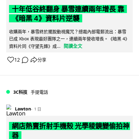
十年低谷終翻身 暴雪連續兩年增長 靠
《暗黑 4》資料片逆襲
收購兩年，暴雪終於擺脫動視魔咒？總裁內部電郵流出：暴雪
已成 Xbox 表現最好團隊之一，連續兩年營收增長。《暗黑 4》
閱讀全文
資料片同《守望先鋒》成...
12
分享
3C科技
手提電話
Lawton
1 日
網店熱賣折射手機殼 光學稜鏡變偷拍神
器