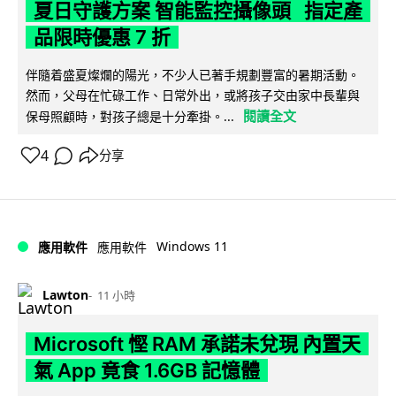
夏日守護方案 智能監控攝像頭 指定產
品限時優惠 7 折
伴隨着盛夏燦爛的陽光，不少人已著手規劃豐富的暑期活動。
然而，父母在忙碌工作、日常外出，或將孩子交由家中長輩與
閱讀全文
保母照顧時，對孩子總是十分牽掛。...
4
分享
Windows 11
應用軟件
應用軟件
Lawton
11 小時
Microsoft 慳 RAM 承諾未兌現 內置天
氣 App 竟食 1.6GB 記憶體