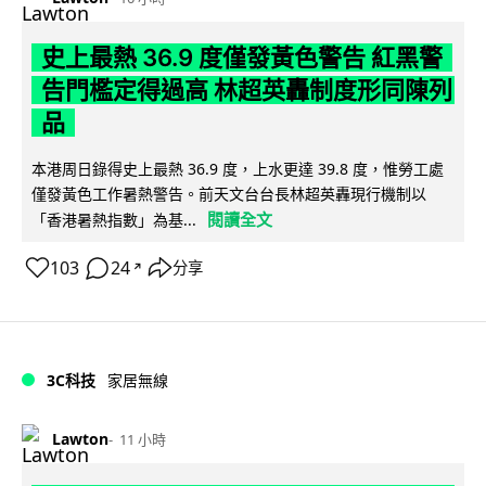
史上最熱 36.9 度僅發黃色警告 紅黑警
告門檻定得過高 林超英轟制度形同陳列
品
本港周日錄得史上最熱 36.9 度，上水更達 39.8 度，惟勞工處
僅發黃色工作暑熱警告。前天文台台長林超英轟現行機制以
閱讀全文
「香港暑熱指數」為基...
103
24
分享
↗
3C科技
家居無線
Lawton
11 小時