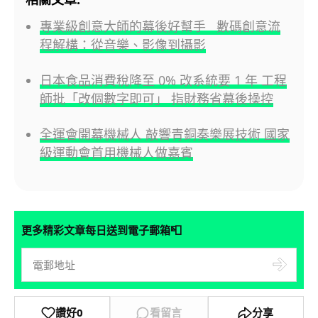
專業級創意大師的幕後好幫手 數碼創意流
程解構：從音樂、影像到攝影
日本食品消費稅降至 0% 改系統要 1 年 工程
師批「改個數字即可」 指財務省幕後操控
全運會開幕機械人 敲響青銅奏樂展技術 國家
級運動會首用機械人做嘉賓
📮
更多精彩文章每日送到電子郵箱
讚好
0
看留言
分享