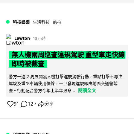
科技娛樂
生活科技
航拍
Lawton
13 小時
無人機兩周巡查違規駕駛 重型車走快線
即時被截查
警方一連 2 周展開無人機打擊違規駕駛行動，重點打擊不專注
駕駛及重型車輛使用快線，一旦發現違規即由地面交通警截
閱讀全文
查。行動配合警方今年上半年致命...
91
12
分享
↗