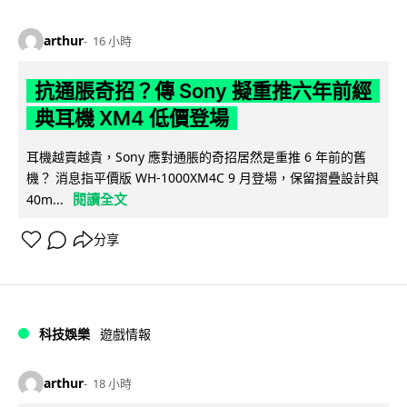
arthur
16 小時
抗通脹奇招？傳 Sony 擬重推六年前經
典耳機 XM4 低價登場
耳機越賣越貴，Sony 應對通脹的奇招居然是重推 6 年前的舊
機？ 消息指平價版 WH-1000XM4C 9 月登場，保留摺疊設計與
閱讀全文
40m...
分享
科技娛樂
遊戲情報
arthur
18 小時