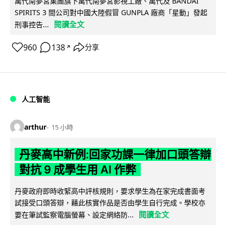
萬代南夢宮集團旗下萬代南夢宮影視工廠、萬代及 BANDAI
SPIRITS 3 間公司對中國大陸假冒 GUNPLA 廠商「星動」發起
閱讀全文
刑事控告...
960
138
分享
↗
人工智能
arthur
15 小時
丹麥高中新例:回家功課一律加口頭答辯
對抗 9 成學生用 AI 作弊
丹麥政府即時收緊高中評核規則，要求學生為在家完成書面考
試接受口頭答辯，藉此核實作品是否由學生自行完成。學校亦
閱讀全文
要在筆試監察電腦螢幕、設定網絡防...