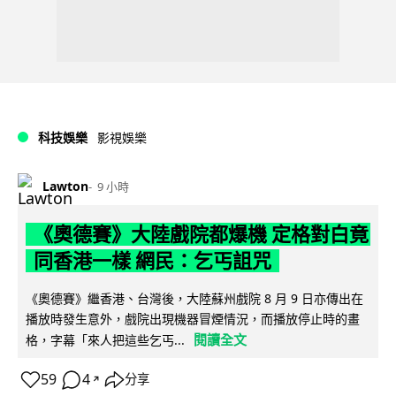
科技娛樂
影視娛樂
Lawton
9 小時
《奧德賽》大陸戲院都爆機 定格對白竟
同香港一樣 網民：乞丐詛咒
《奧德賽》繼香港、台灣後，大陸蘇州戲院 8 月 9 日亦傳出在
播放時發生意外，戲院出現機器冒煙情況，而播放停止時的畫
閱讀全文
格，字幕「來人把這些乞丐...
59
4
分享
↗