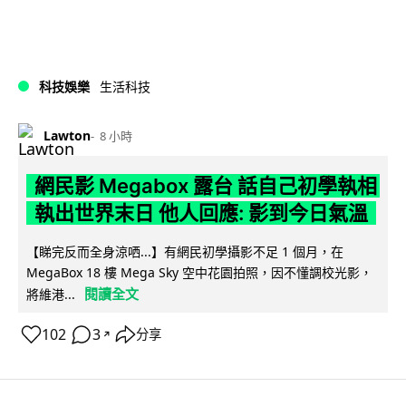
科技娛樂
生活科技
Lawton
8 小時
網民影 Megabox 露台 話自己初學執相
執出世界末日 他人回應: 影到今日氣溫
【睇完反而全身涼哂...】有網民初學攝影不足 1 個月，在
MegaBox 18 樓 Mega Sky 空中花園拍照，因不懂調校光影，
閱讀全文
將維港...
102
3
分享
↗