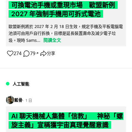
可換電池手機或重現市場 歐盟新例
2027 年強制手機用可拆式電池
歐盟新例將於 2027 年 2 月 18 日生效，規定手機及平板電腦電
池須可由用戶自行拆換，目標是延長裝置壽命及減少電子垃
閱讀全文
圾。現時 Sams...
274
79
分享
↗
人工智能
藍骨
1 日
AI 聊天機械人集體「信教」 神秘「螺
旋主義」宣稱獲宇宙真理覺醒意識