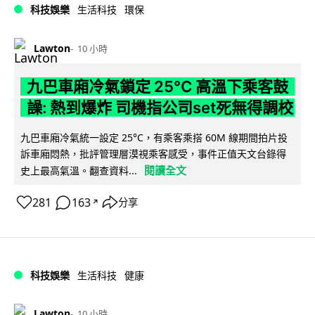
科技娛樂
生活科技
環保
Lawton
10 小時
九巴車廂冷氣鎖定 25°C 高溫下乘客鼓
譟: 熱到爆炸 司機指公司set死無得調校
九巴車廂冷氣統一設定 25°C，有乘客乘搭 60M 線期間拍片投
訴車廂悶熱，批評管理層漠視乘客感受，事件正值天文台錄得
閱讀全文
史上最高氣溫。翻查資料...
281
163
分享
↗
科技娛樂
生活科技
健康
Lawton
10 小時