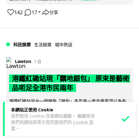
142
17
分享
↗
科技娛樂
生活娛樂
城中熱話
Lawton
1 日
港鐵紅磡站現「黐地銀包」 原來是藝術
品呃足全港市民兩年
港鐵紅磡站月台一個銀色「銀包」多年來一再令乘客誤以為有
人遺失財物，事主原本打算拾起交還，卻發現原來是黏在地上
本網站正使用 Cookie
閱讀全文
的藝術品。這件名為《失而復得》的...
我們使用 Cookie 改善網站體驗。 繼續使用
我們的網站即表示您同意我們的
Cookie 政
策
。
123
4
分享
↗