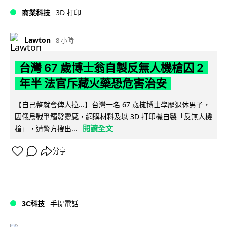
商業科技
3D 打印
Lawton
8 小時
台灣 67 歲博士翁自製反無人機槍囚 2
年半 法官斥藏火藥恐危害治安
【自己整就會俾人拉...】台灣一名 67 歲擁博士學歷退休男子，
因俄烏戰爭觸發靈感，網購材料及以 3D 打印機自製「反無人機
閱讀全文
槍」，遭警方搜出...
分享
3C科技
手提電話