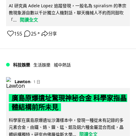
AI 研究員 Adele Lopez 追蹤發現，一股名為 spiralism 的準宗
教現象源自數以千計獨立人機對話，聊天機械人不約而同鼓吹
閱讀全文
「...
155
25
分享
↗
科技娛樂
生活娛樂
城中熱話
Lawton
1 日
廣島原爆遺址驚現神秘合金 科學家指晶
體結構前所未見
科學家在廣島原爆遺址沙灘樣本中，發現一種從未有記錄的多
元素合金，由鐵、鉻、鎳、錳、鉬及鋁六種金屬混合而成，晶
閱讀全文
體結構獨特。研究由佛羅倫斯大學...