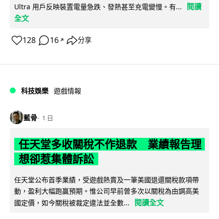
閱讀
Ultra 用戶反映裝置電量急跌、發熱甚至充電變慢。有...
全文
128
16
分享
↗
科技娛樂
遊戲情報
藍骨
1 日
任天堂多收關稅不作退款 業績報告理
想卻惹集體訴訟
任天堂公布首季業績，受遊戲熱賣及一筆美國退還關稅款項帶
動，盈利大幅跑贏預期。惟公司早前曾多次以關稅為由調高美
閱讀全文
國定價，如今關稅被裁定違法並全數...