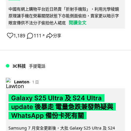
中國有網上購物平台近日熱賣「折射手機殼」，利用光學稜鏡
原理讓手機在熒幕關閉狀態下亦能側面偷拍，賣家更以暗示字
閱讀全文
眼宣傳供不法分子偷拍他人裙底
1,189
111
分享
↗
3C科技
手提電話
Lawton
1 日
Galaxy S25 Ultra 及 S24 Ultra
update 後暴走 電量急跌兼發熱疑與
WhatsApp 備份卡死有關
Samsung 7 月安全更新後，大批 Galaxy S25 Ultra 及 S24