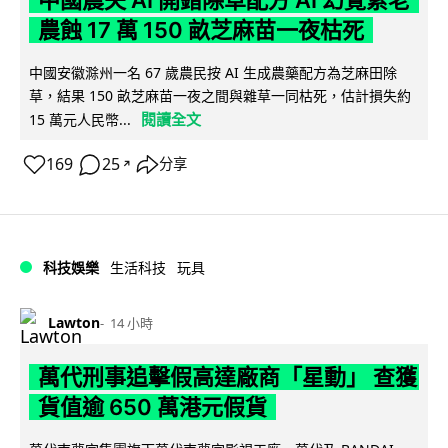
中國農夫 AI 開錯除草配方 AI 幻覺累老
農蝕 17 萬 150 畝芝麻苗一夜枯死
中國安徽滁州一名 67 歲農民按 AI 生成農藥配方為芝麻田除
草，結果 150 畝芝麻苗一夜之間與雜草一同枯死，估計損失約
閱讀全文
15 萬元人民幣...
169
25
分享
↗
科技娛樂
生活科技
玩具
Lawton
14 小時
萬代刑事追擊假高達廠商「星動」 查獲
貨值逾 650 萬港元假貨