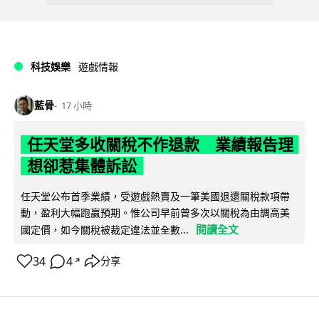
科技娛樂
遊戲情報
藍骨
17 小時
任天堂多收關稅不作退款 業績報告理
想卻惹集體訴訟
任天堂公布首季業績，受遊戲熱賣及一筆美國退還關稅款項帶
動，盈利大幅跑贏預期。惟公司早前曾多次以關稅為由調高美
閱讀全文
國定價，如今關稅被裁定違法並全數...
34
4
分享
↗