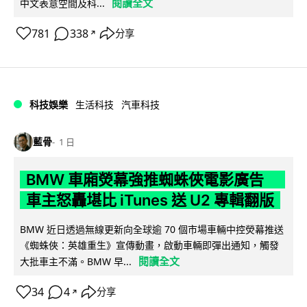
閱讀全文
中文表意空間及科...
781
338
分享
↗
科技娛樂
生活科技
汽車科技
藍骨
1 日
BMW 車廂熒幕強推蜘蛛俠電影廣告
車主怒轟堪比 iTunes 送 U2 專輯翻版
BMW 近日透過無線更新向全球逾 70 個市場車輛中控熒幕推送
《蜘蛛俠：英雄重生》宣傳動畫，啟動車輛即彈出通知，觸發
閱讀全文
大批車主不滿。BMW 早...
34
4
分享
↗