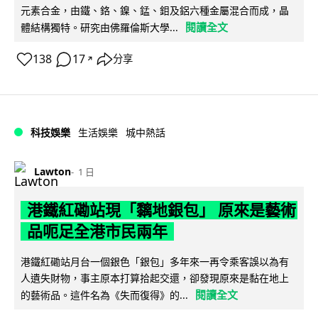
元素合金，由鐵、鉻、鎳、錳、鉬及鋁六種金屬混合而成，晶
閱讀全文
體結構獨特。研究由佛羅倫斯大學...
138
17
分享
↗
科技娛樂
生活娛樂
城中熱話
Lawton
1 日
港鐵紅磡站現「黐地銀包」 原來是藝術
品呃足全港市民兩年
港鐵紅磡站月台一個銀色「銀包」多年來一再令乘客誤以為有
人遺失財物，事主原本打算拾起交還，卻發現原來是黏在地上
閱讀全文
的藝術品。這件名為《失而復得》的...