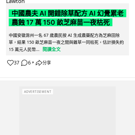
中國農夫 AI 開錯除草配方 AI 幻覺累老
農蝕 17 萬 150 畝芝麻苗一夜枯死
中國安徽滁州一名 67 歲農民按 AI 生成農藥配方為芝麻田除
草，結果 150 畝芝麻苗一夜之間與雜草一同枯死，估計損失約
閱讀全文
15 萬元人民幣...
37
6
分享
↗
ADVERTISEMENT