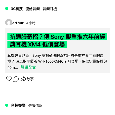
3C科技
流動音樂
音樂耳機
arthur
4 小時
抗通脹奇招？傳 Sony 擬重推六年前經
典耳機 XM4 低價登場
耳機越賣越貴，Sony 應對通脹的奇招居然是重推 6 年前的舊
機？ 消息指平價版 WH-1000XM4C 9 月登場，保留摺疊設計與
閱讀全文
40m...
分享
科技娛樂
遊戲情報