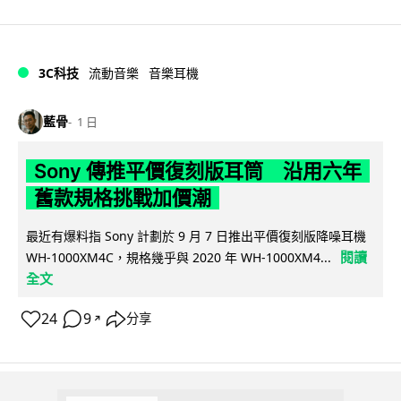
3C科技
流動音樂
音樂耳機
藍骨
1 日
Sony 傳推平價復刻版耳筒 沿用六年
舊款規格挑戰加價潮
最近有爆料指 Sony 計劃於 9 月 7 日推出平價復刻版降噪耳機
閱讀
WH-1000XM4C，規格幾乎與 2020 年 WH-1000XM4...
全文
24
9
分享
↗