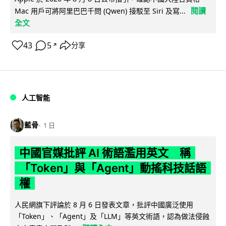
閱讀
Mac 用戶可將阿里巴巴千問 (Qwen) 接駁至 Siri 及寫...
全文
43
5
分享
↗
人工智能
藍骨
1 日
中國官媒批評 AI 術語濫用英文 稱
「Token」與「Agent」動搖科技話語
權
人民網旗下評論於 8 月 6 日發表文章，批評中國廣泛使用
「Token」、「Agent」及「LLM」等英文術語，認為做法侵蝕