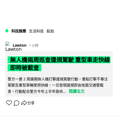
科技娛樂
生活科技
航拍
Lawton
1 小時
無人機兩周巡查違規駕駛 重型車走快線
即時被截查
警方一連 2 周展開無人機打擊違規駕駛行動，重點打擊不專注
駕駛及重型車輛使用快線，一旦發現違規即由地面交通警截
閱讀全文
查。行動配合警方今年上半年致命...
分享