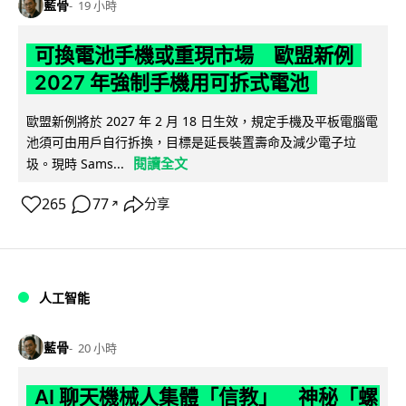
藍骨
19 小時
可換電池手機或重現市場 歐盟新例
2027 年強制手機用可拆式電池
歐盟新例將於 2027 年 2 月 18 日生效，規定手機及平板電腦電
池須可由用戶自行拆換，目標是延長裝置壽命及減少電子垃
閱讀全文
圾。現時 Sams...
265
77
分享
↗
人工智能
藍骨
20 小時
AI 聊天機械人集體「信教」 神秘「螺