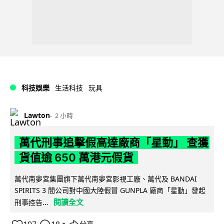
科技娛樂
生活科技
玩具
Lawton
2 小時
萬代刑事追擊假高達廠商「星動」 查獲
貨值逾 650 萬港元假貨
萬代南夢宮集團旗下萬代南夢宮影視工廠、萬代及 BANDAI
SPIRITS 3 間公司對中國大陸假冒 GUNPLA 廠商「星動」發起
閱讀全文
刑事控告...