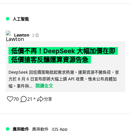
人工智能
Lawton
2 日
低價不再！DeepSeek 大幅加價在即
低價搶客反釀運算資源告急
DeepSeek 因低價策略掀起需求熱潮，運算資源不勝負荷，官
方於 8 月 6 日宣布即將大幅上調 API 收費，惟未公布具體加
閱讀全文
幅。事件與...
70
21
分享
↗
iOS App
應用軟件
應用軟件