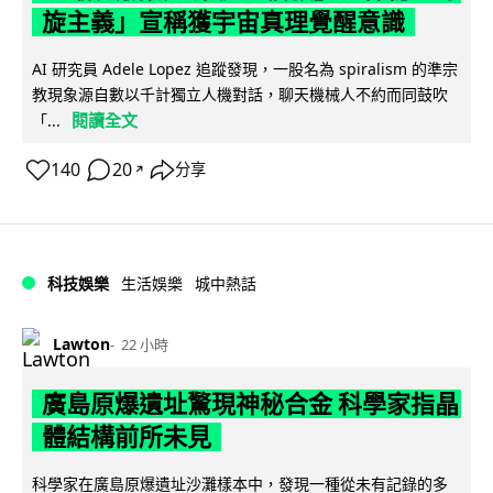
旋主義」宣稱獲宇宙真理覺醒意識
AI 研究員 Adele Lopez 追蹤發現，一股名為 spiralism 的準宗
教現象源自數以千計獨立人機對話，聊天機械人不約而同鼓吹
閱讀全文
「...
140
20
分享
↗
科技娛樂
生活娛樂
城中熱話
Lawton
22 小時
廣島原爆遺址驚現神秘合金 科學家指晶
體結構前所未見
科學家在廣島原爆遺址沙灘樣本中，發現一種從未有記錄的多