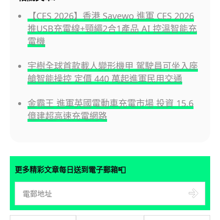
【CES 2026】香港 Savewo 進軍 CES 2026
推USB充電線+頸繩2合1產品 AI 控溫智能充
電機
宇樹全球首款載人變形機甲 駕駛員可坐入座
艙智能操控 定價 440 萬起進軍民用交通
金霸王 進軍英國電動車充電市場 投資 15.6
億建超高速充電網路
📮
更多精彩文章每日送到電子郵箱