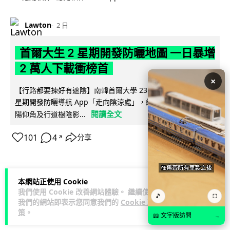
Lawton
2 日
首爾大生 2 星期開發防曬地圖 一日暴增
2 萬人下載衝榜首
×
【行路都要揀好有遮陰】南韓首爾大學 23 歲學生劉敏俊利用 2
星期開發防曬導航 App「走向陰涼處」，結合建築物高度、太
閱讀全文
陽仰角及行道樹陰影...
101
4
分享
↗
本網站正使用 Cookie
科技娛樂
科技新聞
我們使用 Cookie 改善網站體驗。 繼續使用
🎵
⛶
我們的網站即表示您同意我們的
Cookie 政
策
。
📖 文字版訪問
→
arthur
2 日