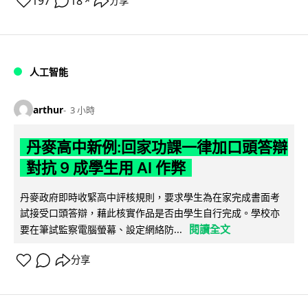
197
18
分享
↗
人工智能
arthur
3 小時
丹麥高中新例:回家功課一律加口頭答辯
對抗 9 成學生用 AI 作弊
丹麥政府即時收緊高中評核規則，要求學生為在家完成書面考
試接受口頭答辯，藉此核實作品是否由學生自行完成。學校亦
閱讀全文
要在筆試監察電腦螢幕、設定網絡防...
分享