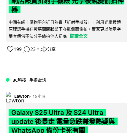
網店熱賣折射手機殼 光學稜鏡變偷拍神
器
中國有網上購物平台近日熱賣「折射手機殼」，利用光學稜鏡
原理讓手機在熒幕關閉狀態下亦能側面偷拍，賣家更以暗示字
閱讀全文
眼宣傳供不法分子偷拍他人裙底
199
23
分享
↗
3C科技
手提電話
Lawton
16 小時
Galaxy S25 Ultra 及 S24 Ultra
update 後暴走 電量急跌兼發熱疑與
WhatsApp 備份卡死有關