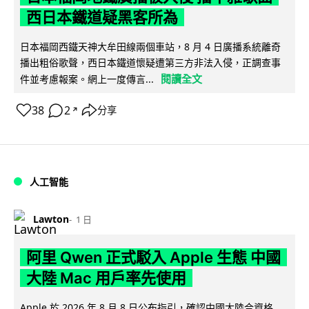
西日本鐵道疑黑客所為
日本福岡西鐵天神大牟田線兩個車站，8 月 4 日廣播系統離奇
播出粗俗歌聲，西日本鐵道懷疑遭第三方非法入侵，正調查事
閱讀全文
件並考慮報案。網上一度傳言...
38
2
分享
↗
人工智能
Lawton
1 日
阿里 Qwen 正式駁入 Apple 生態 中國
大陸 Mac 用戶率先使用
Apple 於 2026 年 8 月 8 日公布指引，確認中國大陸合資格