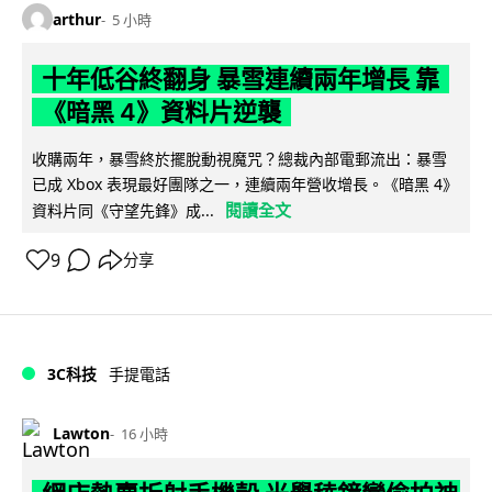
arthur
5 小時
十年低谷終翻身 暴雪連續兩年增長 靠
《暗黑 4》資料片逆襲
收購兩年，暴雪終於擺脫動視魔咒？總裁內部電郵流出：暴雪
已成 Xbox 表現最好團隊之一，連續兩年營收增長。《暗黑 4》
閱讀全文
資料片同《守望先鋒》成...
9
分享
3C科技
手提電話
Lawton
16 小時