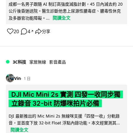
成都一名男子跟隨 AI 制訂高強度減脂計劃，45 日內減去約 20
公斤後昏迷送院。醫生診斷他患上尿源性膿毒症、膿毒性休克
閱讀全文
及多器官功能障礙。...
20
4
分享
↗
3C科技
家居無線
影音產品
Vin
1 日
DJI Mic Mini 2s 實測 四發一收同步獨
立錄音 32-bit 防爆咪拍片必備
DJI 最新推出的 Mic Mini 2s 無線咪支援「四發一收」分軌錄
音，並首度下放 32-bit Float 浮點內錄功能。本文經實測其...
閱讀全文