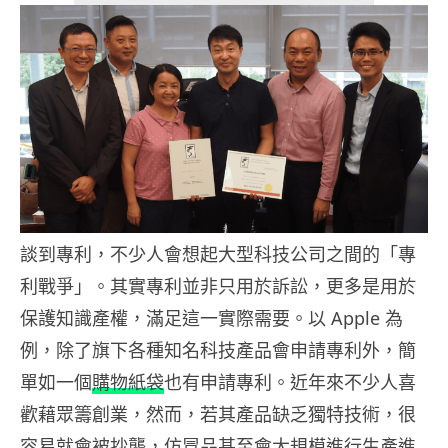
談到專利，不少人會想起大型科技公司之間的「專
利戰爭」。其實專利並非只用於訴訟，更多是用於
保護知識產權，滿足這一實際需要。以 Apple 為
例，除了旗下各種知名科技產品會申請專利外，簡
單如一個
購物紙袋
也有申請專利。近年來不少人喜
歡藉眾籌創業，然而，若其產品缺乏獨特技術，很
容易就會被抄襲，仿冒品甚至會大規模進行生產進