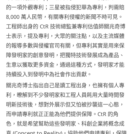
的一項外觀專利；三星被指侵犯華為專利，判需賠
8,000 萬人民幣，有關專利侵權的新聞不時可見。
工程師出身的 CtR 技術總監兼專利估值師關兆奇博
士表示，提及專利，大眾的關注點，以及主流媒體
的報導多數與侵權官司有關，但專利其實是用來保
障發明家的創意發明，把獨特技術發展成為產品、
生意以獲取更多資金，通過這種方式，發明家才能
持續投入到發明中為社會作出貢獻。
關兆奇博士指出自己是讀工程出身，也擁有個人專
利，暸解到不少發明家和工程人員耗用大量時間發
明新技術後，想對外展示但又怕被抄襲這一心態，
而申請專利就正正能為他們提供保障。CtR 的角
色，就是希望幫助這些發明家、科創企業將概念成
真 (Concept to Reality)，協助他們申請專利，保障