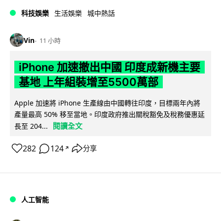
科技娛樂
生活娛樂
城中熱話
Vin
11 小時
iPhone 加速撤出中國 印度成新機主要
基地 上年組裝增至5500萬部
Apple 加速將 iPhone 生產線由中國轉往印度，目標兩年內將
產量最高 50% 移至當地。印度政府推出關稅豁免及稅務優惠延
閱讀全文
長至 204...
282
124
分享
↗
人工智能