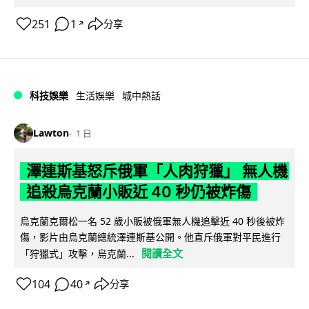
251
1
分享
↗
科技娛樂
生活娛樂
城中熱話
Lawton
1 日
澤連斯基怒斥俄軍「人肉狩獵」 無人機
追殺烏克蘭小販近 40 秒仍被炸傷
烏克蘭克爾松一名 52 歲小販被俄軍無人機追擊近 40 秒後被炸
傷，影片由烏克蘭總統澤連斯基公開。他直斥俄軍對平民進行
閱讀全文
「狩獵式」攻擊，烏克蘭...
104
40
分享
↗