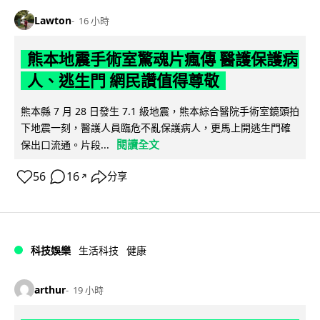
Lawton
16 小時
熊本地震手術室驚魂片瘋傳 醫護保護病
人、逃生門 網民讚值得尊敬
熊本縣 7 月 28 日發生 7.1 級地震，熊本綜合醫院手術室鏡頭拍
下地震一刻，醫護人員臨危不亂保護病人，更馬上開逃生門確
閱讀全文
保出口流通。片段...
56
16
分享
↗
科技娛樂
生活科技
健康
arthur
19 小時