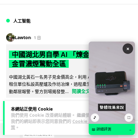
人工智能
Lawton
1 日
×
中國湖北男自學 AI 「煉金術」 屋內煉
金冒濃煙驚動全區
中國湖北黃石一名男子見金價高企，利用 AI 自學提煉黃金，在
租住單位私設高壓爐及作坊冶煉，過程產生大量刺鼻濃煙，驚
閱讀全文
動鄰居報警。警方到場揭發整...
106
7
分享
↗
本網站正使用 Cookie
我們使用 Cookie 改善網站體驗。 繼續使用
🎵
⛶
我們的網站即表示您同意我們的
Cookie 政
策
。
📖 詳細評測
→
ADVERTISEMENT