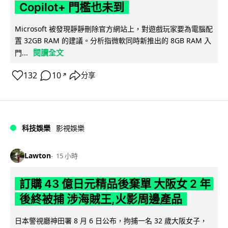
Copilot+ 門檻也未到
Microsoft 被發現靜靜刪除官方網站上，對遊戲玩家要為電腦配
置 32GB RAM 的建議。分析指微軟同時新推出的 8GB RAM 入
閱讀全文
門...
132
10
分享
↗
科技娛樂
影視娛樂
Lawton
15 小時
訂購 43 億日元精品後棄單 大阪女 2 年
後終被捕 涉海賊王,火影周邊產品
日本警視廳神田署 8 月 6 日公布，拘捕一名 32 歲大阪女子，