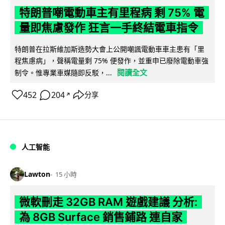
特朗普嘲電動車主有里程病 剩 75% 電
量即焦慮發作 狂言一手終結電車指令
特朗普在拉斯維加斯造勢大會上公開嘲諷電動車車主患有「里
程焦慮病」，聲稱電量剩 75% 便發作，並重申已廢除電動車強
閱讀全文
制令。惟專業車媒隨即反駁，...
452
204
分享
↗
人工智能
Lawton
15 小時
微軟刪走 32GB RAM 遊戲建議 分析:
為 8GB Surface 銷售鋪路 連自家