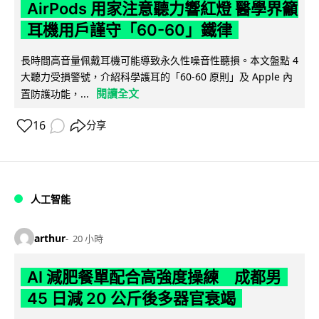
AirPods 用家注意聽力響紅燈 醫學界籲
耳機用戶謹守「60-60」鐵律
長時間高音量佩戴耳機可能導致永久性噪音性聽損。本文盤點 4
大聽力受損警號，介紹科學護耳的「60-60 原則」及 Apple 內
閱讀全文
置防護功能，...
16
分享
人工智能
arthur
20 小時
AI 減肥餐單配合高強度操練 成都男
45 日減 20 公斤後多器官衰竭