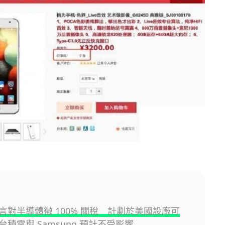
b
言對半導體徵 100% 關稅 計劃於美國設廠可
積電與 Samsung 預計不受影響