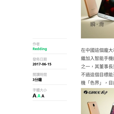
作者
Redding
在中國這個龐大
繼加入智能手機
發佈日期
2017-06-15
之一，其董事長董
不過這個目標能
閱讀時間
3分鐘
機「色界」，目
字體大小
A
A
A