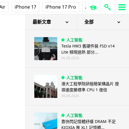
Air
iPhone 17
iPhone 17 Pro
AirPods Pro 3
Ap
最新文章
全部
人工智能
Tesla HW3 舊硬件裝 FSD v14
Lite 頻現過熱 部分...
06.08.2026
人工智能
港大工程學院研極簡架構晶片 搜
尋速度勝標準 CPU 1 億倍
06.08.2026
人工智能
靠快閃記憶體紓緩 DRAM 不足
KIOXIA 推 XL1 記憶體...