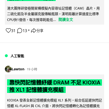
港大團隊研發極簡架構模擬內容尋址記憶體（CAM）晶片，用
二硫化鉬及半金屬銻克服傳輸瓶頸，漢明距離計算速度比標準
閱讀全文
CPU快1億倍，每次搜尋耗能低...
31
13
分享
↗
人工智能
Lawton
19 小時
靠快閃記憶體紓緩 DRAM 不足 KIOXIA
推 XL1 記憶體擴充模組
KIOXIA 發表全新記憶體擴充模組 XL1 系列，結合低延遲快閃記
憶體 XL-FLASH 與 CXL 介面，將快閃記憶體轉化為記憶體擴充