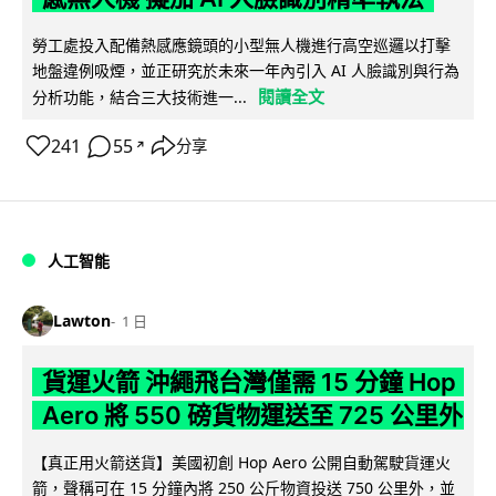
勞工處投入配備熱感應鏡頭的小型無人機進行高空巡邏以打擊
地盤違例吸煙，並正研究於未來一年內引入 AI 人臉識別與行為
閱讀全文
分析功能，結合三大技術進一...
241
55
分享
↗
人工智能
Lawton
1 日
貨運火箭 沖繩飛台灣僅需 15 分鐘 Hop
Aero 將 550 磅貨物運送至 725 公里外
【真正用火箭送貨】美國初創 Hop Aero 公開自動駕駛貨運火
箭，聲稱可在 15 分鐘內將 250 公斤物資投送 750 公里外，並