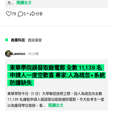
閱讀全文
方...
79
5
分享
↗
商業科技
資訊保安
Lawton
19 小時
東華學院誤發取錄電郵 全數 11,139 名
申請人一度空歡喜 專家:人為疏忽+系統
防護缺失
東華學院今日（5 日）大學聯招放榜之際，因人為疏忽向全數
11,139 名課程申請人錯誤發出取錄通知電郵，令大批考生一度
閱讀全文
以為獲得學位取錄，事...