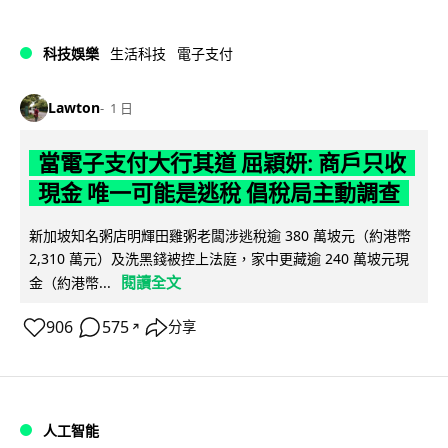
科技娛樂
生活科技
電子支付
Lawton
1 日
當電子支付大行其道 屈穎妍: 商戶只收
現金 唯一可能是逃稅 倡稅局主動調查
新加坡知名粥店明輝田雞粥老闆涉逃稅逾 380 萬坡元（約港幣
2,310 萬元）及洗黑錢被控上法庭，家中更藏逾 240 萬坡元現
閱讀全文
金（約港幣...
906
575
分享
↗
人工智能