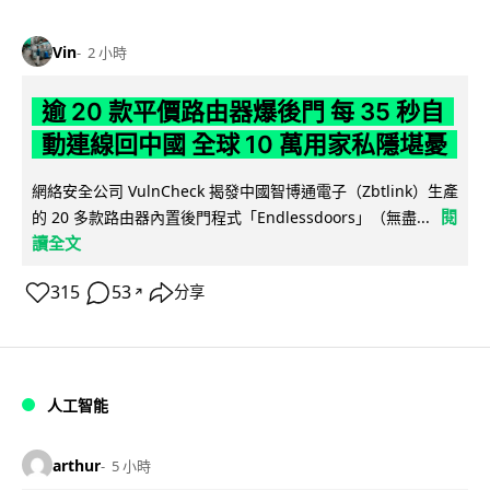
Vin
2 小時
逾 20 款平價路由器爆後門 每 35 秒自
動連線回中國 全球 10 萬用家私隱堪憂
網絡安全公司 VulnCheck 揭發中國智博通電子（Zbtlink）生產
閱
的 20 多款路由器內置後門程式「Endlessdoors」（無盡...
讀全文
315
53
分享
↗
人工智能
arthur
5 小時