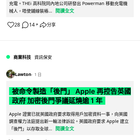
充電。THEi 高科院同內地公司研發出 Powerman 移動充電機
閱讀全文
械人，唔使鋪線裝樁...
28
14
分享
↗
商業科技
資訊保安
Lawton
1 日
被命令製造「後門」 Apple 再控告英國
政府 加密後門爭議延燒逾 1 年
Apple 證實已就英國政府要求取得用戶加密資料一事，向英國
調查權力法庭提出新一輪法律訴訟。英國政府要求 Apple 建立
閱讀全文
「後門」以存取全球...