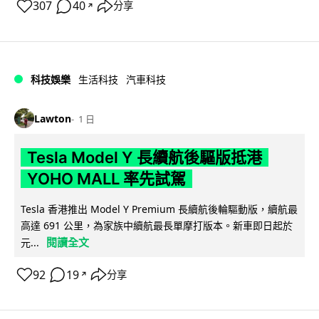
307
40
分享
↗
科技娛樂
生活科技
汽車科技
Lawton
1 日
Tesla Model Y 長續航後驅版抵港
YOHO MALL 率先試駕
Tesla 香港推出 Model Y Premium 長續航後輪驅動版，續航最
高達 691 公里，為家族中續航最長單摩打版本。新車即日起於
閱讀全文
元...
92
19
分享
↗