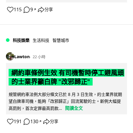
115
9
分享
↗
科技娛樂
生活科技
智慧城市
Lawton
22 小時
網約車條例生效 有司機暫時停工避風頭
的士業界籲白牌 "改邪歸正"
規管網約車法例大部分條文已於 8 月 3 日生效，的士業界就期
望白牌車司機，能夠「改邪歸正」回流駕駛的士。新例大幅提
閱讀全文
高罰則，首次定罪最高罰款...
191
130
分享
↗