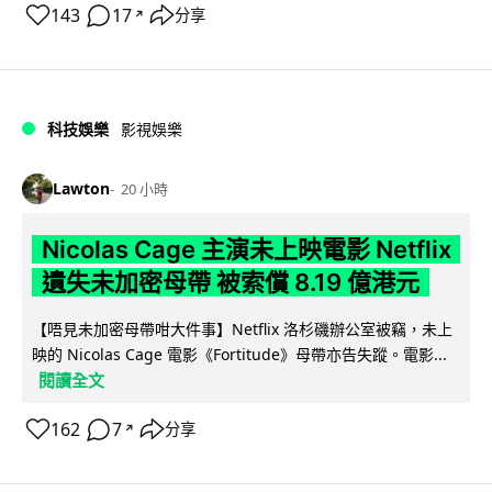
143
17
分享
↗
科技娛樂
影視娛樂
Lawton
20 小時
Nicolas Cage 主演未上映電影 Netflix
遺失未加密母帶 被索償 8.19 億港元
【唔見未加密母帶咁大件事】Netflix 洛杉磯辦公室被竊，未上
映的 Nicolas Cage 電影《Fortitude》母帶亦告失蹤。電影...
閱讀全文
162
7
分享
↗