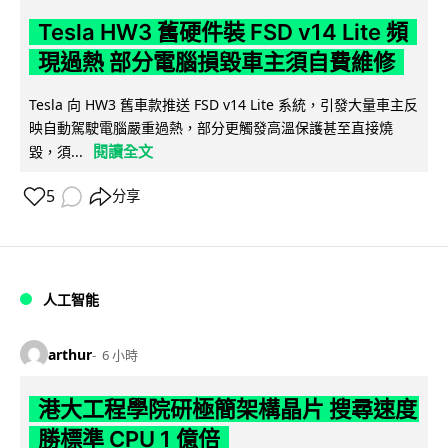
Tesla HW3 舊硬件裝 FSD v14 Lite 頻
現過熱 部分電腦損毀車主須自費維修
Tesla 向 HW3 舊車款推送 FSD v14 Lite 系統，引發大量車主反
映自動駕駛電腦嚴重過熱，部分更觸發高溫保護甚至直接燒
閱讀全文
毀，須...
5
分享
人工智能
arthur
6 小時
港大工程學院研極簡架構晶片 搜尋速度
勝標準 CPU 1 億倍