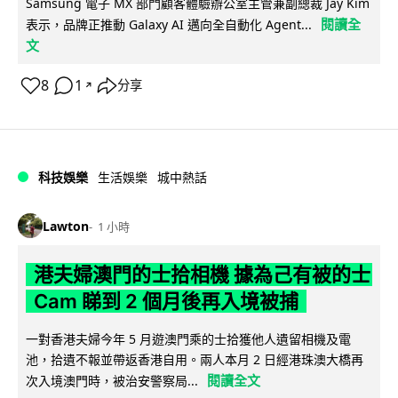
Samsung 電子 MX 部門顧客體驗辦公室主管兼副總裁 Jay Kim
閱讀全
表示，品牌正推動 Galaxy AI 邁向全自動化 Agent...
文
8
1
分享
↗
科技娛樂
生活娛樂
城中熱話
Lawton
1 小時
港夫婦澳門的士拾相機 據為己有被的士
Cam 睇到 2 個月後再入境被捕
一對香港夫婦今年 5 月遊澳門乘的士拾獲他人遺留相機及電
池，拾遺不報並帶返香港自用。兩人本月 2 日經港珠澳大橋再
閱讀全文
次入境澳門時，被治安警察局...