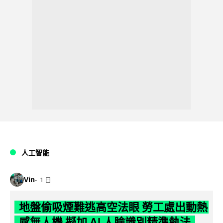
人工智能
Vin
1 日
地盤偷吸煙難逃高空法眼 勞工處出動熱
感無人機 擬加 AI 人臉識別精準執法