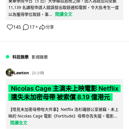
東華學院今日（5 日）大學聯招放榜之際，因人為疏忽向全數
11,139 名課程申請人錯誤發出取錄通知電郵，令大批考生一度
閱讀全文
以為獲得學位取錄，事...
145
17
分享
↗
科技娛樂
影視娛樂
Lawton
23 小時
Nicolas Cage 主演未上映電影 Netflix
遺失未加密母帶 被索償 8.19 億港元
【唔見未加密母帶咁大件事】Netflix 洛杉磯辦公室被竊，未上
映的 Nicolas Cage 電影《Fortitude》母帶亦告失蹤。電影...
閱讀全文