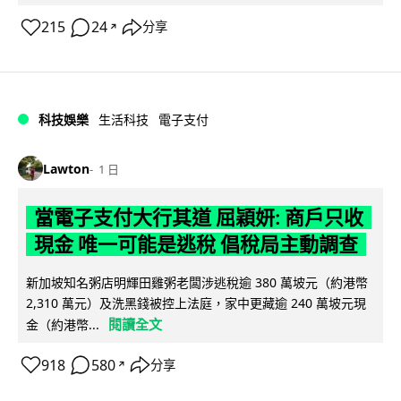
215
24
分享
↗
科技娛樂
生活科技
電子支付
Lawton
1 日
當電子支付大行其道 屈穎妍: 商戶只收
現金 唯一可能是逃稅 倡稅局主動調查
新加坡知名粥店明輝田雞粥老闆涉逃稅逾 380 萬坡元（約港幣
2,310 萬元）及洗黑錢被控上法庭，家中更藏逾 240 萬坡元現
閱讀全文
金（約港幣...
918
580
分享
↗