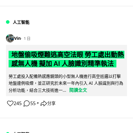
人工智能
Vin
1 日
地盤偷吸煙難逃高空法眼 勞工處出動熱
感無人機 擬加 AI 人臉識別精準執法
勞工處投入配備熱感應鏡頭的小型無人機進行高空巡邏以打擊
地盤違例吸煙，並正研究於未來一年內引入 AI 人臉識別與行為
閱讀全文
分析功能，結合三大技術進一...
245
55
分享
↗