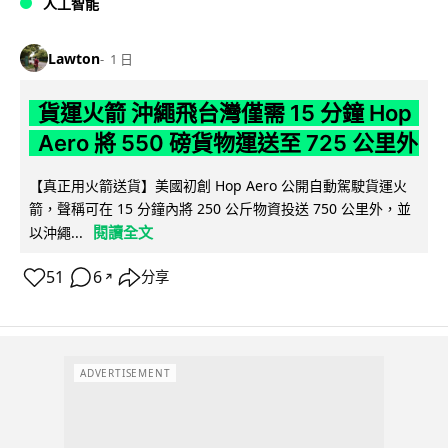
人工智能
Lawton
1 日
貨運火箭 沖繩飛台灣僅需 15 分鐘 Hop
Aero 將 550 磅貨物運送至 725 公里外
【真正用火箭送貨】美國初創 Hop Aero 公開自動駕駛貨運火
箭，聲稱可在 15 分鐘內將 250 公斤物資投送 750 公里外，並
閱讀全文
以沖繩...
51
6
分享
↗
ADVERTISEMENT