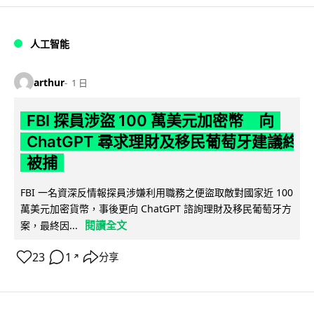
人工智能
arthur
1 日
FBI 探員涉盜 100 萬美元加密幣 向
ChatGPT 尋求理財及移民葡萄牙建議終
被捕
FBI 一名資深反情報探員涉嫌利用職務之便盜取敵對國家近 100
萬美元加密貨幣，事後更向 ChatGPT 諮詢理財及移民葡萄牙方
閱讀全文
案，最終因...
23
1
分享
↗