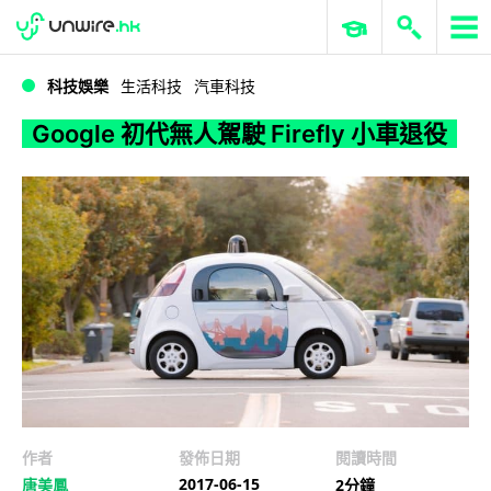
WWDC 2026
GenAI 與雲端科技專區
ERP 與商業 AI
Google 初代無人駕駛 Firefly 小車退役
科技娛樂
生活科技
汽車科技
Google 初代無人駕駛 Firefly 小車退役
作者
發佈日期
閱讀時間
2017-06-15
唐美鳳
2分鐘