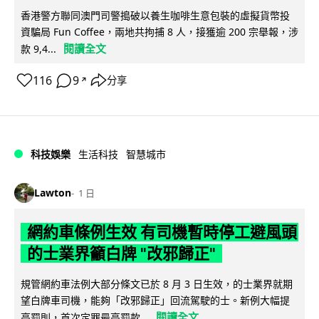
香港警方聯同澳門司警搗破以養生咖啡生意包裝的虛擬貨幣投
資騙局 Fun Coffee，兩地共拘捕 8 人，接獲逾 200 宗舉報，涉
閱讀全文
款 9,4...
116
9
分享
↗
科技娛樂
生活科技
智慧城市
Lawton
1 日
網約車條例生效 有司機暫時停工避風頭
的士業界籲白牌 "改邪歸正"
規管網約車法例大部分條文已於 8 月 3 日生效，的士業界就期
望白牌車司機，能夠「改邪歸正」回流駕駛的士。新例大幅提
閱讀全文
高罰則，首次定罪最高罰款...