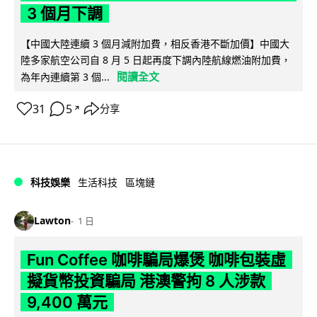
3 個月下調
【中國大陸連續 3 個月減附加費，相反香港不斷加價】中國大
陸多家航空公司自 8 月 5 日起再度下調內陸航線燃油附加費，
閱讀全文
為年內連續第 3 個...
31
5
分享
↗
科技娛樂
生活科技
區塊鏈
Lawton
1 日
Fun Coffee 咖啡騙局爆煲 咖啡包裝虛
擬貨幣投資騙局 港澳警拘 8 人涉款
9,400 萬元