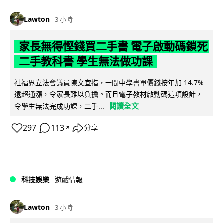
Lawton
3 小時
家長無得慳錢買二手書 電子啟動碼鎖死
二手教科書 學生無法做功課
社福界立法會議員陳文宜指，一間中學書單價錢按年加 14.7%
遠超通漲，令家長難以負擔。而且電子教材啟動碼這項設計，
閱讀全文
令學生無法完成功課，二手...
297
113
分享
↗
科技娛樂
遊戲情報
Lawton
3 小時