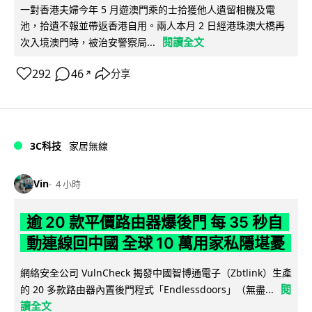
一對香港夫婦今年 5 月遊澳門乘的士拾獲他人遺留相機及電
池，拾遺不報並帶返香港自用。兩人本月 2 日經港珠澳大橋再
閱讀全文
次入境澳門時，被治安警察局...
292
46
分享
↗
3C科技
家居無線
Vin
4 小時
逾 20 款平價路由器爆後門 每 35 秒自
動連線回中國 全球 10 萬用家私隱堪憂
網絡安全公司 VulnCheck 揭發中國智博通電子（Zbtlink）生產
閱
的 20 多款路由器內置後門程式「Endlessdoors」（無盡...
讀全文