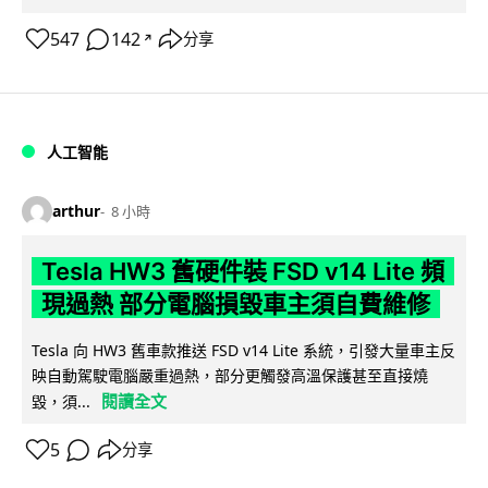
547
142
分享
↗
人工智能
arthur
8 小時
Tesla HW3 舊硬件裝 FSD v14 Lite 頻
現過熱 部分電腦損毀車主須自費維修
Tesla 向 HW3 舊車款推送 FSD v14 Lite 系統，引發大量車主反
映自動駕駛電腦嚴重過熱，部分更觸發高溫保護甚至直接燒
閱讀全文
毀，須...
5
分享