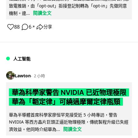
致電推銷，由「opt-out」拒接登記制轉為「opt-in」先徵同意
閱讀全文
機制。違...
88
6
分享
↗
人工智能
Lawton
2 小時
華為科學家警告 NVIDIA 已近物理極限
華為「韜定律」可繞過摩爾定律瓶頸
華為半導體首席科學家廖恒罕見接受近 5 小時專訪，警告
NVIDIA 等西方晶片巨頭正逼近物理極限，傳統製程升級已失經
閱讀全文
濟效益。他同時介紹華為...