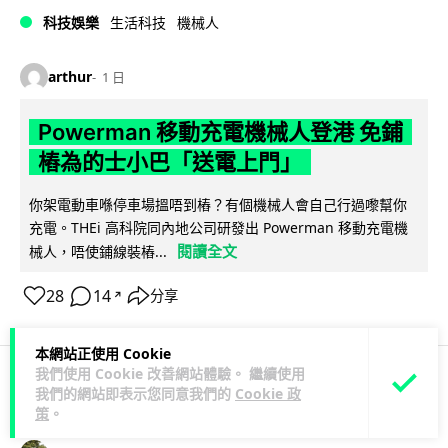
科技娛樂
生活科技
機械人
arthur
1 日
Powerman 移動充電機械人登港 免鋪
樁為的士小巴「送電上門」
你架電動車喺停車場搵唔到樁？有個機械人會自己行過嚟幫你
充電。THEi 高科院同內地公司研發出 Powerman 移動充電機
閱讀全文
械人，唔使鋪線裝樁...
28
14
分享
↗
本網站正使用 Cookie
我們使用 Cookie 改善網站體驗。 繼續使用
我們的網站即表示您同意我們的
Cookie 政
商業科技
資訊保安
策
。