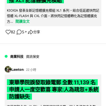
推 XL1 記憶體擴充模組
KIOXIA 發表全新記憶體擴充模組 XL1 系列，結合低延遲快閃記
憶體 XL-FLASH 與 CXL 介面，將快閃記憶體轉化為記憶體擴充
閱讀全文
方...
82
5
分享
↗
商業科技
資訊保安
Lawton
22 小時
東華學院誤發取錄電郵 全數 11,139 名
申請人一度空歡喜 專家:人為疏忽+系統
防護缺失