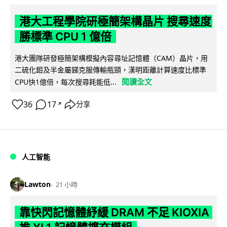
港大工程學院研極簡架構晶片 搜尋速度
勝標準 CPU 1 億倍
港大團隊研發極簡架構模擬內容尋址記憶體（CAM）晶片，用
二硫化鉬及半金屬銻克服傳輸瓶頸，漢明距離計算速度比標準
閱讀全文
CPU快1億倍，每次搜尋耗能低...
36
17
分享
↗
人工智能
Lawton
21 小時
靠快閃記憶體紓緩 DRAM 不足 KIOXIA