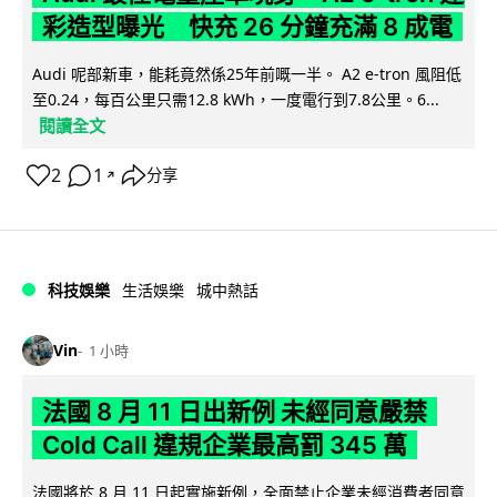
彩造型曝光 快充 26 分鐘充滿 8 成電
Audi 呢部新車，能耗竟然係25年前嘅一半。 A2 e-tron 風阻低
至0.24，每百公里只需12.8 kWh，一度電行到7.8公里。6...
閱讀全文
2
1
分享
↗
科技娛樂
生活娛樂
城中熱話
Vin
1 小時
法國 8 月 11 日出新例 未經同意嚴禁
Cold Call 違規企業最高罰 345 萬
法國將於 8 月 11 日起實施新例，全面禁止企業未經消費者同意