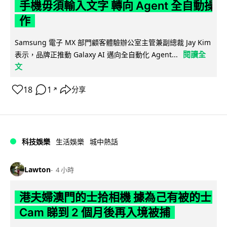
手機毋須輸入文字 轉向 Agent 全自動操
作
Samsung 電子 MX 部門顧客體驗辦公室主管兼副總裁 Jay Kim
閱讀全
表示，品牌正推動 Galaxy AI 邁向全自動化 Agent...
文
18
1
分享
↗
科技娛樂
生活娛樂
城中熱話
Lawton
4 小時
港夫婦澳門的士拾相機 據為己有被的士
Cam 睇到 2 個月後再入境被捕