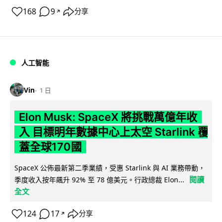
168
9
分享
↗
人工智能
Vin
1 日
Elon Musk: SpaceX 將挑戰萬億年收
入 目標明年數據中心上太空 Starlink 覆
蓋全球170國
SpaceX 公佈最新第二季業績，受惠 Starlink 與 AI 業務帶動，
閱讀
季度收入按年飆升 92% 至 78 億美元。行政總裁 Elon...
全文
124
17
分享
↗