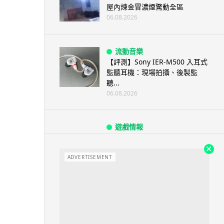
屋內煉金冒濃煙驚動全區
06.08.2026
流動音樂
【評測】Sony IER-M500 入耳式
監聽耳機：現場拍攝、後製監
聽...
06.08.2026
遊戲情報
《魔獸世界：至暗之夜》12.1
「烏拉特克的詛咒」專訪：巢穴
不為提高世...
ADVERTISEMENT
06.08.2026
遊戲情報
日本二手遊戲店減 90% 門市 業
績反增四成 “懷...