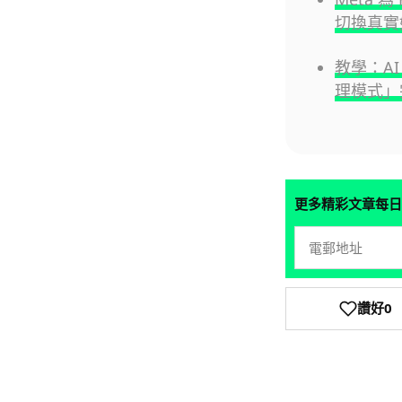
切換真實
教學：AI 
理模式」
更多精彩文章每日
讚好
0