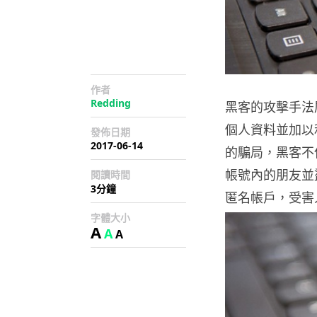
作者
Redding
黑客的攻擊手法
個人資料並加以利
發佈日期
2017-06-14
的騙局，黑客不但
帳號內的朋友並
閱讀時間
3分鐘
匿名帳戶，受害
字體大小
A
A
A