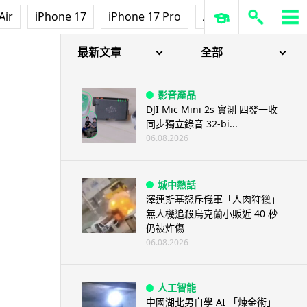
Air
iPhone 17
iPhone 17 Pro
AirPods Pro 3
Ap
最新文章
全部
影音產品
DJI Mic Mini 2s 實測 四發一收
同步獨立錄音 32-bi...
06.08.2026
城中熱話
澤連斯基怒斥俄軍「人肉狩獵」
無人機追殺烏克蘭小販近 40 秒
仍被炸傷
06.08.2026
人工智能
中國湖北男自學 AI 「煉金術」