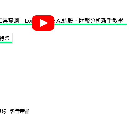
特幣
無線
影音產品