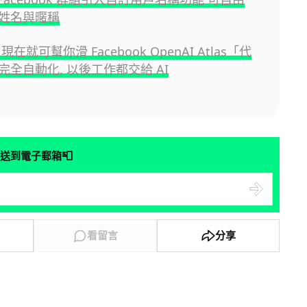
姓名與暱稱
現在就可幫你滑 Facebook OpenAI Atlas「代
完全自動化, 以後工作都交給 AI
📮
送到電子郵箱
看留言
分享