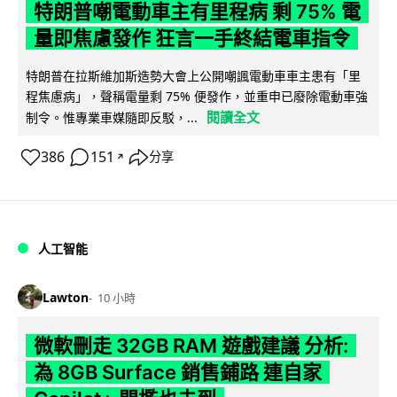
特朗普嘲電動車主有里程病 剩 75% 電
量即焦慮發作 狂言一手終結電車指令
特朗普在拉斯維加斯造勢大會上公開嘲諷電動車車主患有「里
程焦慮病」，聲稱電量剩 75% 便發作，並重申已廢除電動車強
閱讀全文
制令。惟專業車媒隨即反駁，...
386
151
分享
↗
人工智能
Lawton
10 小時
微軟刪走 32GB RAM 遊戲建議 分析:
為 8GB Surface 銷售鋪路 連自家