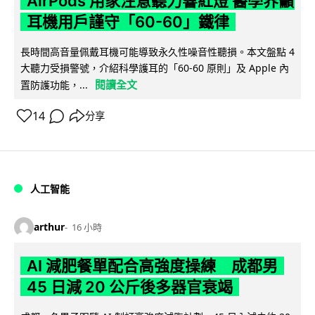
AirPods 用家注意聽力響紅燈 醫學界籲
耳機用戶謹守「60-60」鐵律
長時間高音量佩戴耳機可能導致永久性噪音性聽損。本文盤點 4
大聽力受損警號，介紹科學護耳的「60-60 原則」及 Apple 內
閱讀全文
置防護功能，...
14
分享
人工智能
arthur
16 小時
AI 減肥餐單配合高強度操練 成都男
45 日減 20 公斤後多器官衰竭