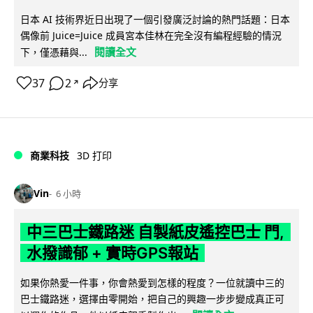
日本 AI 技術界近日出現了一個引發廣泛討論的熱門話題：日本
偶像前 Juice=Juice 成員宮本佳林在完全沒有編程經驗的情況
閱讀全文
下，僅憑藉與...
37
2
分享
↗
商業科技
3D 打印
Vin
6 小時
中三巴士鐵路迷 自製紙皮遙控巴士 門,
水撥識郁 + 實時GPS報站
如果你熱愛一件事，你會熱愛到怎樣的程度？一位就讀中三的
巴士鐵路迷，選擇由零開始，把自己的興趣一步步變成真正可