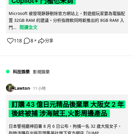
Copilot+ 門檻也未到
Microsoft 被發現靜靜刪除官方網站上，對遊戲玩家要為電腦配
置 32GB RAM 的建議。分析指微軟同時新推出的 8GB RAM 入
閱讀全文
門...
118
8
分享
↗
科技娛樂
影視娛樂
Lawton
11 小時
訂購 43 億日元精品後棄單 大阪女 2 年
後終被捕 涉海賊王,火影周邊產品
日本警視廳神田署 8 月 6 日公布，拘捕一名 32 歲大阪女子，
指她涉嫌在出版巨頭集英社旗下官方網店「JUMP