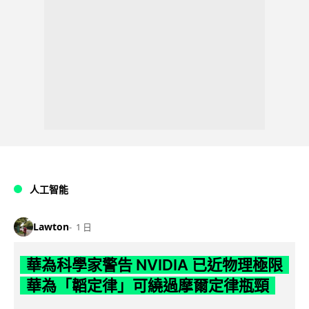
人工智能
Lawton
1 日
華為科學家警告 NVIDIA 已近物理極限
華為「韜定律」可繞過摩爾定律瓶頸