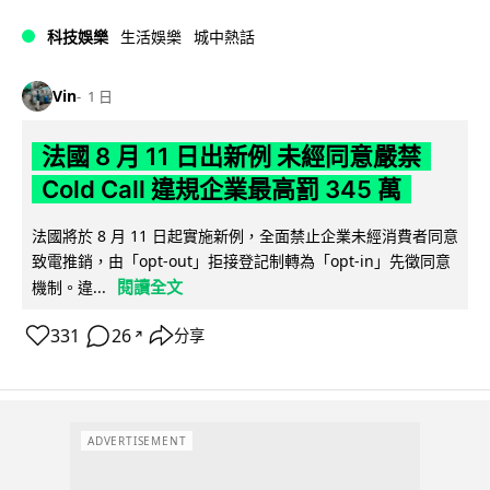
科技娛樂
生活娛樂
城中熱話
Vin
1 日
法國 8 月 11 日出新例 未經同意嚴禁
Cold Call 違規企業最高罰 345 萬
法國將於 8 月 11 日起實施新例，全面禁止企業未經消費者同意
致電推銷，由「opt-out」拒接登記制轉為「opt-in」先徵同意
閱讀全文
機制。違...
331
26
分享
↗
ADVERTISEMENT