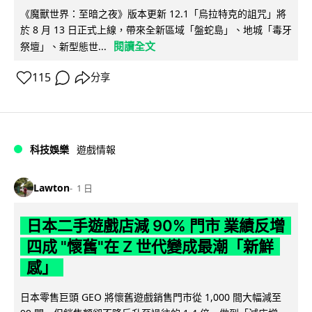
《魔獸世界：至暗之夜》版本更新 12.1「烏拉特克的詛咒」將
於 8 月 13 日正式上線，帶來全新區域「盤蛇島」、地城「毒牙
閱讀全文
祭壇」、新型態世...
115
分享
科技娛樂
遊戲情報
Lawton
1 日
日本二手遊戲店減 90% 門市 業績反增
四成 "懷舊"在 Z 世代變成最潮「新鮮
感」
日本零售巨頭 GEO 將懷舊遊戲銷售門市從 1,000 間大幅減至