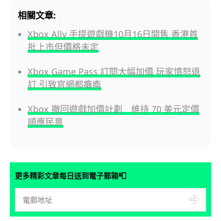
相關文章:
Xbox Ally 手提遊戲機10月16日開售 香港首
批上市但價格未定
Xbox Game Pass 訂閱大幅加價 玩家憤怒退
訂 引致官網都癱瘓
Xbox 撤回遊戲加價計劃 維持 70 美元定價
順應民意
📮
更多精彩文章每日送到電子郵箱