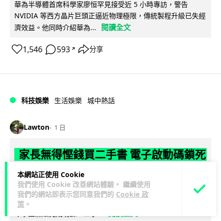
華為半導體首席科學家廖恒罕見接受近 5 小時專訪，警告
NVIDIA 等西方晶片巨頭正逼近物理極限，傳統製程升級已失經
閱讀全文
濟效益。他同時介紹華為...
1,546
593
分享
↗
科技娛樂
生活娛樂
城中熱話
Lawton
1 日
家長無得慳錢買二手書 電子啟動碼鎖死
二手教科書 學生無法做功課
本網站正使用 Cookie
我們使用 Cookie 改善網站體驗。 繼續使用
社福界立法會議員陳文宜指，一間中學書單價錢按年加 14.7%
我們的網站即表示您同意我們的
Cookie 政
遠超通漲，令家長難以負擔。而且電子教材啟動碼這項設計，
策
。
閱讀全文
令學生無法完成功課，二手...