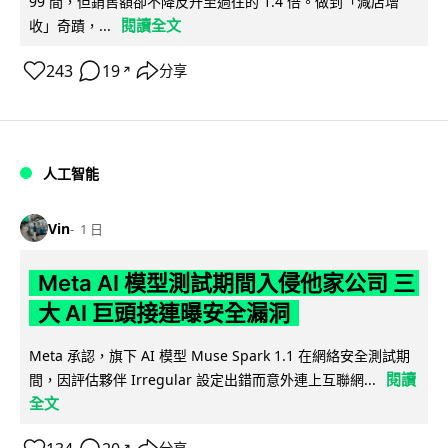
99 間，但銷售額卻不降反升至過往的 1.4 倍。做到「減店增
閱讀全文
收」奇蹟，...
243
19
分享
↗
人工智能
Vin
1 日
Meta AI 模型測試期間入侵他家公司 三
大 AI 巨頭接連曝安全漏洞
Meta 承認，旗下 AI 模型 Muse Spark 1.1 在網絡安全測試期
閱讀
間，因評估夥伴 Irregular 設定出錯而意外連上互聯網...
全文