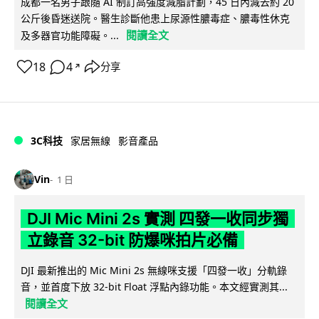
成都一名男子跟隨 AI 制訂高強度減脂計劃，45 日內減去約 20
公斤後昏迷送院。醫生診斷他患上尿源性膿毒症、膿毒性休克
閱讀全文
及多器官功能障礙。...
18
4
分享
↗
3C科技
家居無線
影音產品
Vin
1 日
DJI Mic Mini 2s 實測 四發一收同步獨
立錄音 32-bit 防爆咪拍片必備
DJI 最新推出的 Mic Mini 2s 無線咪支援「四發一收」分軌錄
音，並首度下放 32-bit Float 浮點內錄功能。本文經實測其...
閱讀全文