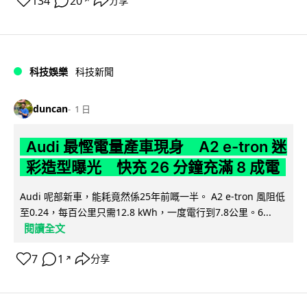
134
20
分享
↗
科技娛樂
科技新聞
duncan
1 日
Audi 最慳電量產車現身 A2 e-tron 迷
彩造型曝光 快充 26 分鐘充滿 8 成電
Audi 呢部新車，能耗竟然係25年前嘅一半。 A2 e-tron 風阻低
至0.24，每百公里只需12.8 kWh，一度電行到7.8公里。6...
閱讀全文
7
1
分享
↗