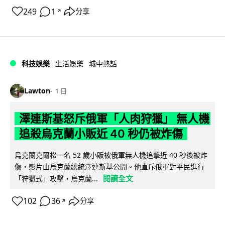
249
1
分享
↗
科技娛樂
生活娛樂
城中熱話
Lawton
1 日
澤連斯基怒斥俄軍「人肉狩獵」 無人機
追殺烏克蘭小販近 40 秒仍被炸傷
烏克蘭克爾松一名 52 歲小販被俄軍無人機追擊近 40 秒後被炸
傷，影片由烏克蘭總統澤連斯基公開。他直斥俄軍對平民進行
閱讀全文
「狩獵式」攻擊，烏克蘭...
102
36
分享
↗