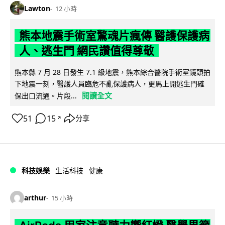
Lawton
12 小時
熊本地震手術室驚魂片瘋傳 醫護保護病
人、逃生門 網民讚值得尊敬
熊本縣 7 月 28 日發生 7.1 級地震，熊本綜合醫院手術室鏡頭拍
下地震一刻，醫護人員臨危不亂保護病人，更馬上開逃生門確
閱讀全文
保出口流通。片段...
51
15
分享
↗
科技娛樂
生活科技
健康
arthur
15 小時