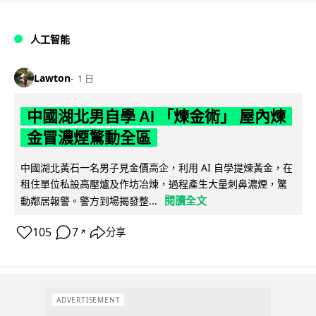
人工智能
Lawton
1 日
中國湖北男自學 AI 「煉金術」 屋內煉
金冒濃煙驚動全區
中國湖北黃石一名男子見金價高企，利用 AI 自學提煉黃金，在
租住單位私設高壓爐及作坊冶煉，過程產生大量刺鼻濃煙，驚
閱讀全文
動鄰居報警。警方到場揭發整...
105
7
分享
↗
ADVERTISEMENT