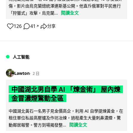
傷，影片由烏克蘭總統澤連斯基公開。他直斥俄軍對平民進行
閱讀全文
「狩獵式」攻擊，烏克蘭...
126
41
分享
↗
人工智能
Lawton
2 日
中國湖北男自學 AI 「煉金術」 屋內煉
金冒濃煙驚動全區
中國湖北黃石一名男子見金價高企，利用 AI 自學提煉黃金，在
租住單位私設高壓爐及作坊冶煉，過程產生大量刺鼻濃煙，驚
閱讀全文
動鄰居報警。警方到場揭發整...