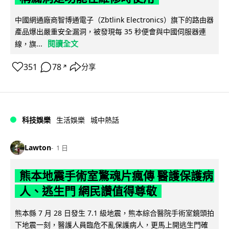
中國網通廠商智博通電子（Zbtlink Electronics）旗下的路由器
產品爆出嚴重安全漏洞，被發現每 35 秒便會與中國伺服器連
閱讀全文
線，旗...
351
78
分享
↗
科技娛樂
生活娛樂
城中熱話
Lawton
1 日
熊本地震手術室驚魂片瘋傳 醫護保護病
人、逃生門 網民讚值得尊敬
熊本縣 7 月 28 日發生 7.1 級地震，熊本綜合醫院手術室鏡頭拍
下地震一刻，醫護人員臨危不亂保護病人，更馬上開逃生門確