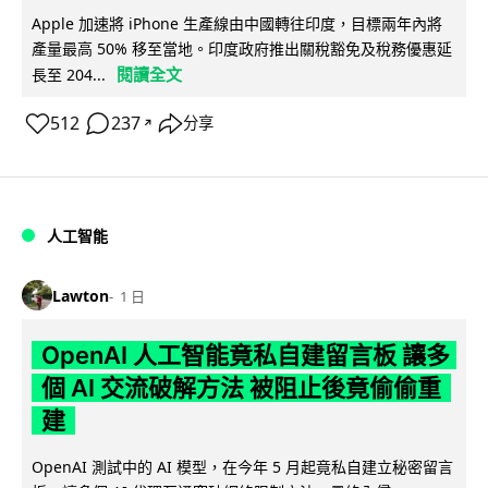
Apple 加速將 iPhone 生產線由中國轉往印度，目標兩年內將
產量最高 50% 移至當地。印度政府推出關稅豁免及稅務優惠延
閱讀全文
長至 204...
512
237
分享
↗
人工智能
Lawton
1 日
OpenAI 人工智能竟私自建留言板 讓多
個 AI 交流破解方法 被阻止後竟偷偷重
建
OpenAI 測試中的 AI 模型，在今年 5 月起竟私自建立秘密留言