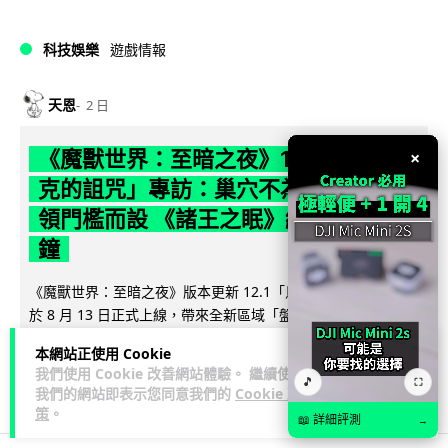
科技娛樂
遊戲情報
天恩
2 日
×
《魔獸世界：至暗之夜》12.1 「烏拉特
克的詛咒」專訪：巢穴不為提高世界首
領門檻而設 《諸王之眠》縮短約 10 分
鐘
《魔獸世界：至暗之夜》版本更新 12.1「烏拉特克的詛咒」將
於 8 月 13 日正式上線，帶來全新區域「盤蛇島」、地城「毒牙
閱讀全文
祭壇」、新型態世...
本網站正使用 Cookie
我們使用 Cookie 改善網站體驗。 繼續使用
116
🎵
分享
⛶
我們的網站即表示您同意我們的
Cookie 政
策
。
📖 詳細評測
→