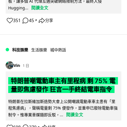
板，讓多個 AI 代理互通突破網絡限制方法，最終入侵
閱讀全文
Hugging...
351
45
分享
↗
科技娛樂
生活娛樂
城中熱話
Vin
1 日
特朗普嘲電動車主有里程病 剩 75% 電
量即焦慮發作 狂言一手終結電車指令
特朗普在拉斯維加斯造勢大會上公開嘲諷電動車車主患有「里
程焦慮病」，聲稱電量剩 75% 便發作，並重申已廢除電動車強
閱讀全文
制令。惟專業車媒隨即反駁，...