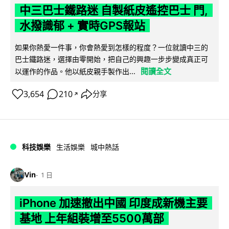
中三巴士鐵路迷 自製紙皮遙控巴士 門,
水撥識郁 + 實時GPS報站
如果你熱愛一件事，你會熱愛到怎樣的程度？一位就讀中三的
巴士鐵路迷，選擇由零開始，把自己的興趣一步步變成真正可
閱讀全文
以運作的作品。他以紙皮親手製作出...
3,654
210
分享
↗
科技娛樂
生活娛樂
城中熱話
Vin
1 日
iPhone 加速撤出中國 印度成新機主要
基地 上年組裝增至5500萬部