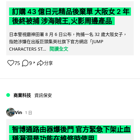
訂購 43 億日元精品後棄單 大阪女 2 年
後終被捕 涉海賊王,火影周邊產品
日本警視廳神田署 8 月 6 日公布，拘捕一名 32 歲大阪女子，
指她涉嫌在出版巨頭集英社旗下官方網店「JUMP
閱讀全文
CHARACTERS ST...
75
9
分享
↗
商業科技
資訊保安
Vin
1 日
智博通路由器爆後門 官方緊急下架止血
稱漏洞是功能在維修時使用