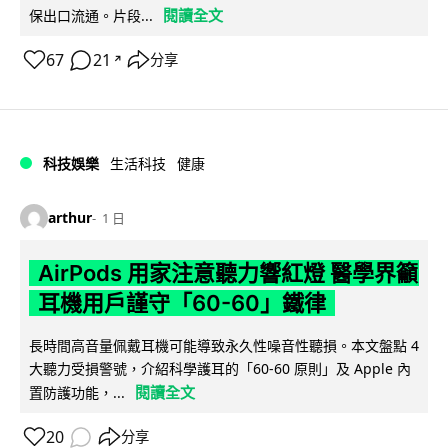
閱讀全文
保出口流通。片段...
67
21
分享
↗
科技娛樂
生活科技
健康
arthur
1 日
AirPods 用家注意聽力響紅燈 醫學界籲
耳機用戶謹守「60-60」鐵律
長時間高音量佩戴耳機可能導致永久性噪音性聽損。本文盤點 4
大聽力受損警號，介紹科學護耳的「60-60 原則」及 Apple 內
閱讀全文
置防護功能，...
20
分享