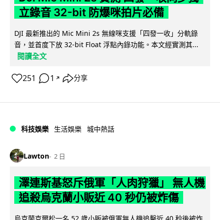
立錄音 32-bit 防爆咪拍片必備
DJI 最新推出的 Mic Mini 2s 無線咪支援「四發一收」分軌錄
音，並首度下放 32-bit Float 浮點內錄功能。本文經實測其...
閱讀全文
251
1
分享
↗
科技娛樂
生活娛樂
城中熱話
Lawton
2 日
澤連斯基怒斥俄軍「人肉狩獵」 無人機
追殺烏克蘭小販近 40 秒仍被炸傷
烏克蘭克爾松一名 52 歲小販被俄軍無人機追擊近 40 秒後被炸