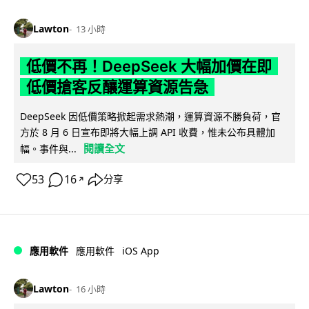
Lawton
13 小時
低價不再！DeepSeek 大幅加價在即
低價搶客反釀運算資源告急
DeepSeek 因低價策略掀起需求熱潮，運算資源不勝負荷，官
方於 8 月 6 日宣布即將大幅上調 API 收費，惟未公布具體加
閱讀全文
幅。事件與...
53
16
分享
↗
iOS App
應用軟件
應用軟件
Lawton
16 小時