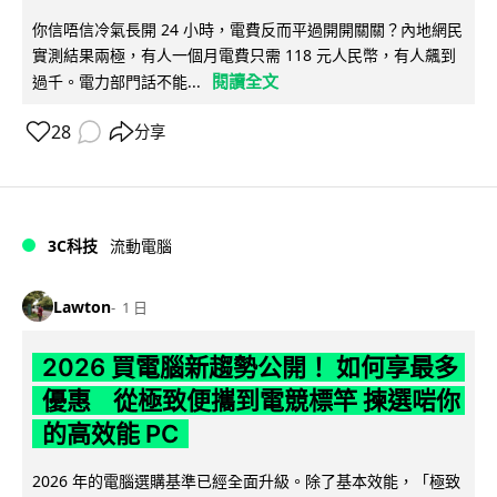
你信唔信冷氣長開 24 小時，電費反而平過開開關關？內地網民
實測結果兩極，有人一個月電費只需 118 元人民幣，有人飆到
閱讀全文
過千。電力部門話不能...
28
分享
3C科技
流動電腦
Lawton
1 日
2026 買電腦新趨勢公開！ 如何享最多
優惠 從極致便攜到電競標竿 揀選啱你
的高效能 PC
2026 年的電腦選購基準已經全面升級。除了基本效能，「極致