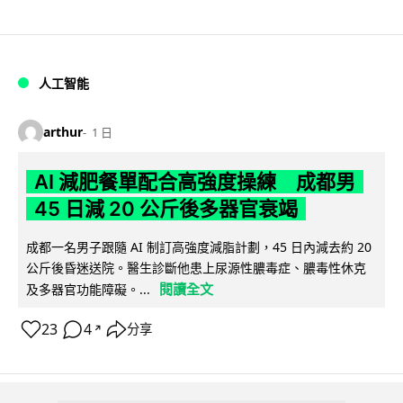
人工智能
arthur
1 日
AI 減肥餐單配合高強度操練 成都男
45 日減 20 公斤後多器官衰竭
成都一名男子跟隨 AI 制訂高強度減脂計劃，45 日內減去約 20
公斤後昏迷送院。醫生診斷他患上尿源性膿毒症、膿毒性休克
閱讀全文
及多器官功能障礙。...
23
4
分享
↗