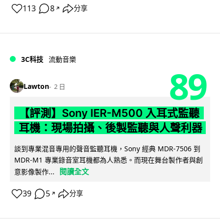
113
8
分享
↗
3C科技
流動音樂
89
Lawton
2 日
【評測】Sony IER-M500 入耳式監聽
耳機：現場拍攝、後製監聽與人聲利器
談到專業混音專用的聲音監聽耳機，Sony 經典 MDR-7506 到
MDR-M1 專業錄音室耳機都為人熟悉。而現在舞台製作者與創
閱讀全文
意影像製作...
39
5
分享
↗