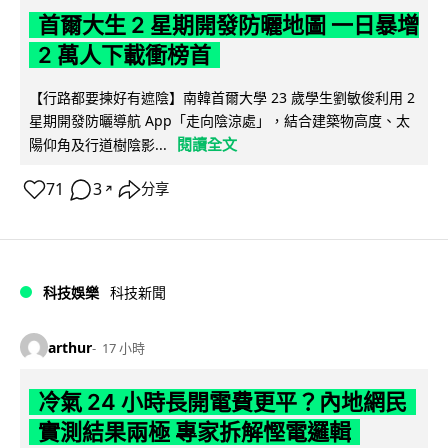
首爾大生 2 星期開發防曬地圖 一日暴增
2 萬人下載衝榜首
【行路都要揀好有遮陰】南韓首爾大學 23 歲學生劉敏俊利用 2
星期開發防曬導航 App「走向陰涼處」，結合建築物高度、太
閱讀全文
陽仰角及行道樹陰影...
71
3
分享
↗
科技娛樂
科技新聞
arthur
17 小時
冷氣 24 小時長開電費更平？內地網民
實測結果兩極 專家拆解慳電邏輯