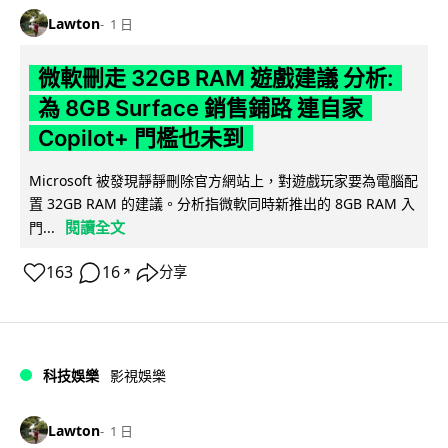
Lawton
1 日
微軟刪走 32GB RAM 遊戲建議 分析:
為 8GB Surface 銷售鋪路 連自家
Copilot+ 門檻也未到
Microsoft 被發現靜靜刪除官方網站上，對遊戲玩家要為電腦配
置 32GB RAM 的建議。分析指微軟同時新推出的 8GB RAM 入
閱讀全文
門...
163
16
分享
↗
科技娛樂
影視娛樂
Lawton
1 日