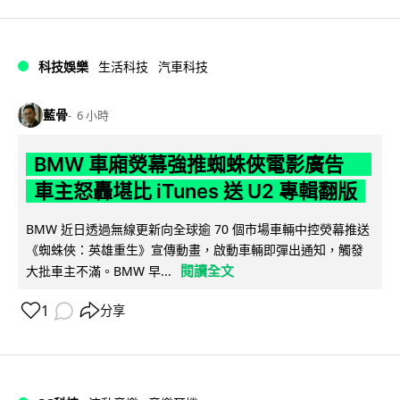
科技娛樂
生活科技
汽車科技
藍骨
6 小時
BMW 車廂熒幕強推蜘蛛俠電影廣告
車主怒轟堪比 iTunes 送 U2 專輯翻版
BMW 近日透過無線更新向全球逾 70 個市場車輛中控熒幕推送
《蜘蛛俠：英雄重生》宣傳動畫，啟動車輛即彈出通知，觸發
閱讀全文
大批車主不滿。BMW 早...
1
分享