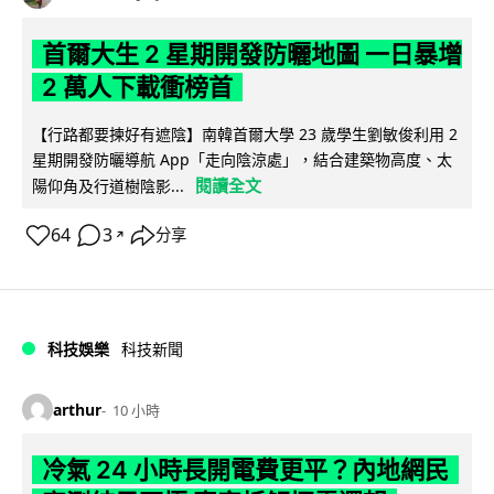
首爾大生 2 星期開發防曬地圖 一日暴增
2 萬人下載衝榜首
【行路都要揀好有遮陰】南韓首爾大學 23 歲學生劉敏俊利用 2
星期開發防曬導航 App「走向陰涼處」，結合建築物高度、太
閱讀全文
陽仰角及行道樹陰影...
64
3
分享
↗
科技娛樂
科技新聞
arthur
10 小時
冷氣 24 小時長開電費更平？內地網民