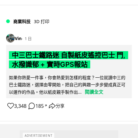
商業科技
3D 打印
Vin
1 日
中三巴士鐵路迷 自製紙皮遙控巴士 門,
水撥識郁 + 實時GPS報站
如果你熱愛一件事，你會熱愛到怎樣的程度？一位就讀中三的
巴士鐵路迷，選擇由零開始，把自己的興趣一步步變成真正可
閱讀全文
以運作的作品。他以紙皮親手製作出...
3,348
185
分享
↗
ADVERTISEMENT