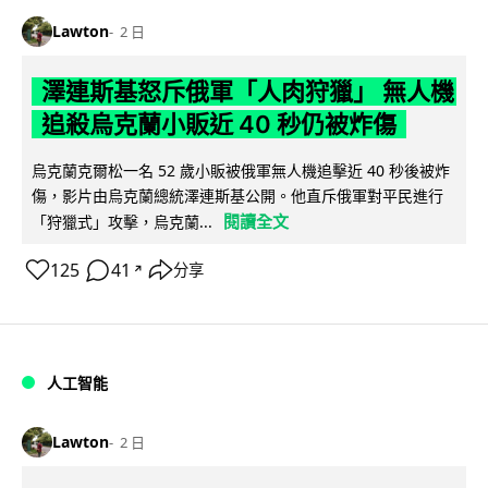
Lawton
2 日
澤連斯基怒斥俄軍「人肉狩獵」 無人機
追殺烏克蘭小販近 40 秒仍被炸傷
烏克蘭克爾松一名 52 歲小販被俄軍無人機追擊近 40 秒後被炸
傷，影片由烏克蘭總統澤連斯基公開。他直斥俄軍對平民進行
閱讀全文
「狩獵式」攻擊，烏克蘭...
125
41
分享
↗
人工智能
Lawton
2 日