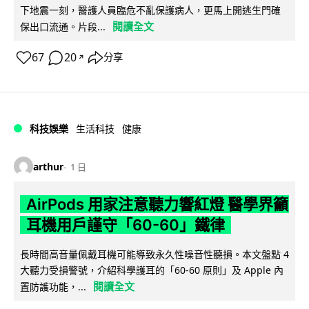
下地震一刻，醫護人員臨危不亂保護病人，更馬上開逃生門確
閱讀全文
保出口流通。片段...
67
20
分享
↗
科技娛樂
生活科技
健康
arthur
1 日
AirPods 用家注意聽力響紅燈 醫學界籲
耳機用戶謹守「60-60」鐵律
長時間高音量佩戴耳機可能導致永久性噪音性聽損。本文盤點 4
大聽力受損警號，介紹科學護耳的「60-60 原則」及 Apple 內
閱讀全文
置防護功能，...