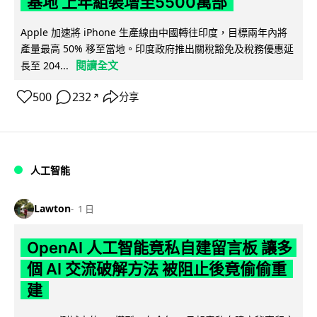
基地 上年組裝增至5500萬部
Apple 加速將 iPhone 生產線由中國轉往印度，目標兩年內將
產量最高 50% 移至當地。印度政府推出關稅豁免及稅務優惠延
閱讀全文
長至 204...
500
232
分享
↗
人工智能
Lawton
1 日
OpenAI 人工智能竟私自建留言板 讓多
個 AI 交流破解方法 被阻止後竟偷偷重
建