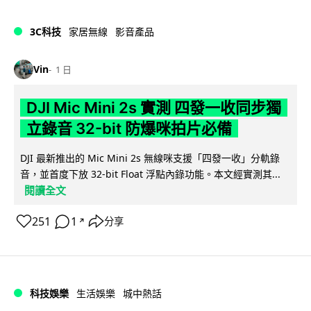
3C科技
家居無線
影音產品
Vin
1 日
DJI Mic Mini 2s 實測 四發一收同步獨
立錄音 32-bit 防爆咪拍片必備
DJI 最新推出的 Mic Mini 2s 無線咪支援「四發一收」分軌錄
音，並首度下放 32-bit Float 浮點內錄功能。本文經實測其...
閱讀全文
251
1
分享
↗
科技娛樂
生活娛樂
城中熱話