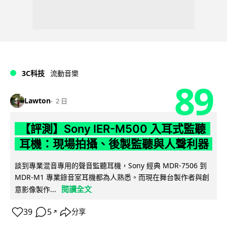
3C科技
流動音樂
89
Lawton
2 日
【評測】Sony IER-M500 入耳式監聽
耳機：現場拍攝、後製監聽與人聲利器
談到專業混音專用的聲音監聽耳機，Sony 經典 MDR-7506 到
MDR-M1 專業錄音室耳機都為人熟悉。而現在舞台製作者與創
閱讀全文
意影像製作...
39
5
分享
↗