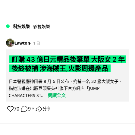
科技娛樂
影視娛樂
Lawton
1 日
訂購 43 億日元精品後棄單 大阪女 2 年
後終被捕 涉海賊王,火影周邊產品
日本警視廳神田署 8 月 6 日公布，拘捕一名 32 歲大阪女子，
指她涉嫌在出版巨頭集英社旗下官方網店「JUMP
閱讀全文
CHARACTERS ST...
70
9
分享
↗