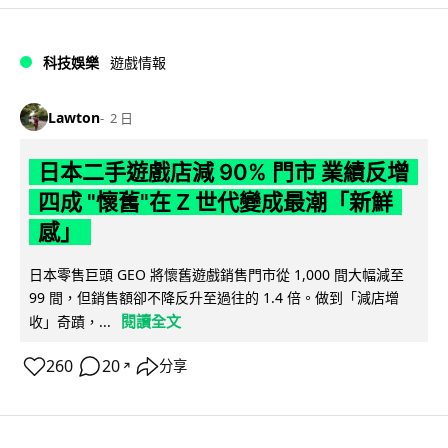
科技娛樂
遊戲情報
Lawton
2 日
日本二手遊戲店減 90% 門市 業績反增
四成 "懷舊"在 Z 世代變成最潮「新鮮
感」
日本零售巨頭 GEO 將懷舊遊戲銷售門市從 1,000 間大幅減至
99 間，但銷售額卻不降反升至過往的 1.4 倍。做到「減店增
閱讀全文
收」奇蹟，...
260
20
分享
↗