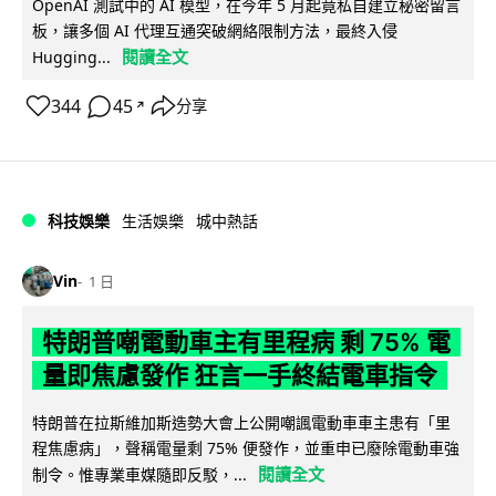
OpenAI 測試中的 AI 模型，在今年 5 月起竟私自建立秘密留言
板，讓多個 AI 代理互通突破網絡限制方法，最終入侵
閱讀全文
Hugging...
344
45
分享
↗
科技娛樂
生活娛樂
城中熱話
Vin
1 日
特朗普嘲電動車主有里程病 剩 75% 電
量即焦慮發作 狂言一手終結電車指令
特朗普在拉斯維加斯造勢大會上公開嘲諷電動車車主患有「里
程焦慮病」，聲稱電量剩 75% 便發作，並重申已廢除電動車強
閱讀全文
制令。惟專業車媒隨即反駁，...