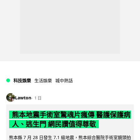
科技娛樂
生活娛樂
城中熱話
Lawton
1 日
熊本地震手術室驚魂片瘋傳 醫護保護病
人、逃生門 網民讚值得尊敬
熊本縣 7 月 28 日發生 7.1 級地震，熊本綜合醫院手術室鏡頭拍