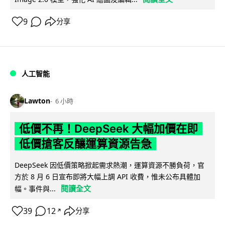
9
分享
人工智能
Lawton
6 小時
低價不再！DeepSeek 大幅加價在即
低價搶客反釀運算資源告急
DeepSeek 因低價策略掀起需求熱潮，運算資源不勝負荷，官
方於 8 月 6 日宣布即將大幅上調 API 收費，惟未公布具體加
閱讀全文
幅。事件與...
39
12
分享
↗