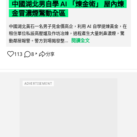
中國湖北男自學 AI 「煉金術」 屋內煉
金冒濃煙驚動全區
中國湖北黃石一名男子見金價高企，利用 AI 自學提煉黃金，在
租住單位私設高壓爐及作坊冶煉，過程產生大量刺鼻濃煙，驚
閱讀全文
動鄰居報警。警方到場揭發整...
113
8
分享
↗
ADVERTISEMENT