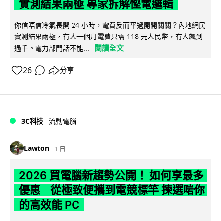
實測結果兩極 專家拆解慳電邏輯
你信唔信冷氣長開 24 小時，電費反而平過開開關關？內地網民
實測結果兩極，有人一個月電費只需 118 元人民幣，有人飆到
閱讀全文
過千。電力部門話不能...
26
分享
3C科技
流動電腦
Lawton
1 日
2026 買電腦新趨勢公開！ 如何享最多
優惠 從極致便攜到電競標竿 揀選啱你
的高效能 PC