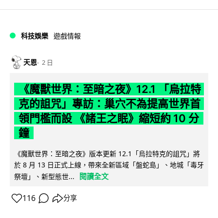
科技娛樂
遊戲情報
天恩
2 日
《魔獸世界：至暗之夜》12.1 「烏拉特
克的詛咒」專訪：巢穴不為提高世界首
領門檻而設 《諸王之眠》縮短約 10 分
鐘
《魔獸世界：至暗之夜》版本更新 12.1「烏拉特克的詛咒」將
於 8 月 13 日正式上線，帶來全新區域「盤蛇島」、地城「毒牙
閱讀全文
祭壇」、新型態世...
116
分享