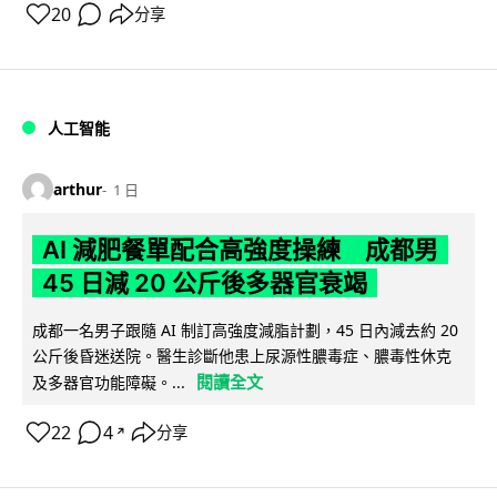
20
分享
人工智能
arthur
1 日
AI 減肥餐單配合高強度操練 成都男
45 日減 20 公斤後多器官衰竭
成都一名男子跟隨 AI 制訂高強度減脂計劃，45 日內減去約 20
公斤後昏迷送院。醫生診斷他患上尿源性膿毒症、膿毒性休克
閱讀全文
及多器官功能障礙。...
22
4
分享
↗