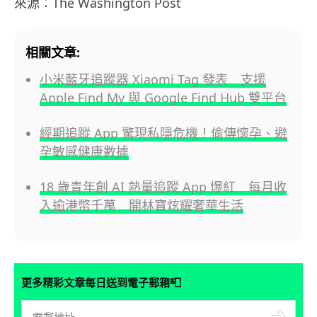
來源：The Washington Post
相關文章:
小米藍牙追蹤器 Xiaomi Tag 發表 支援
Apple Find My 與 Google Find Hub 雙平台
經期追蹤 App 驚現私隱危機！偷傳懷孕、避
孕敏感健康數據
18 歲青年創 AI 熱量追蹤 App 爆紅 每月收
入逾港幣千萬 開林寶炫耀奢華生活
📮
更多精彩文章每日送到電子郵箱