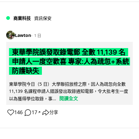
商業科技
資訊保安
Lawton
1 日
東華學院誤發取錄電郵 全數 11,139 名
申請人一度空歡喜 專家:人為疏忽+系統
防護缺失
東華學院今日（5 日）大學聯招放榜之際，因人為疏忽向全數
11,139 名課程申請人錯誤發出取錄通知電郵，令大批考生一度
閱讀全文
以為獲得學位取錄，事...
146
17
分享
↗