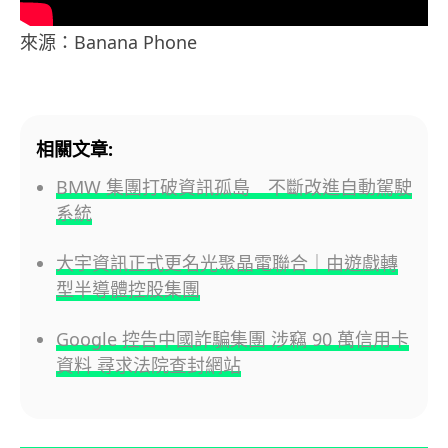
來源：Banana Phone
相關文章:
BMW 集團打破資訊孤島 不斷改進自動駕駛
系統
大宇資訊正式更名光聚晶電聯合｜由遊戲轉
型半導體控股集團
Google 控告中國詐騙集團 涉竊 90 萬信用卡
資料 尋求法院查封網站