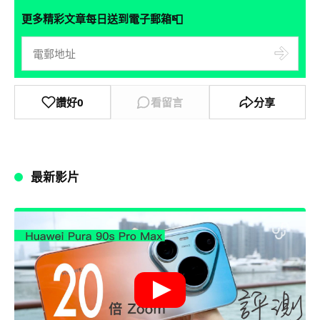
📮
更多精彩文章每日送到電子郵箱
讚好
0
看留言
分享
最新影片