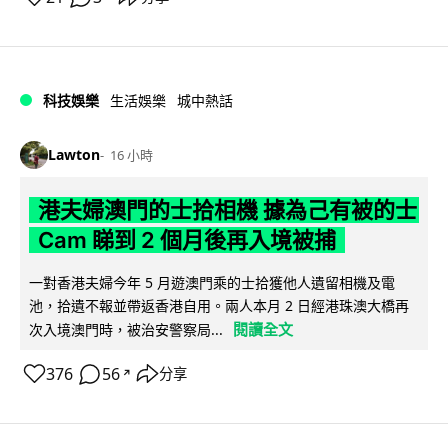
科技娛樂
生活娛樂
城中熱話
Lawton
16 小時
港夫婦澳門的士拾相機 據為己有被的士
Cam 睇到 2 個月後再入境被捕
一對香港夫婦今年 5 月遊澳門乘的士拾獲他人遺留相機及電
池，拾遺不報並帶返香港自用。兩人本月 2 日經港珠澳大橋再
閱讀全文
次入境澳門時，被治安警察局...
376
56
分享
↗