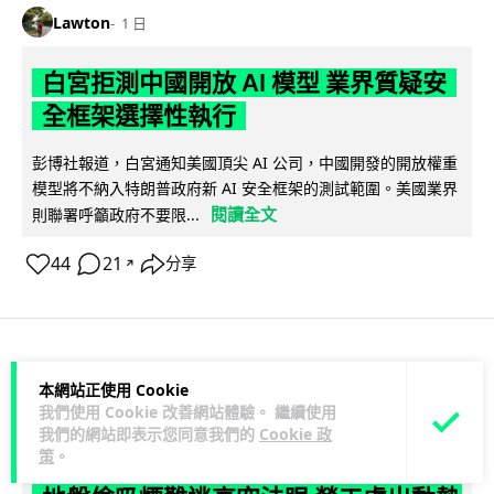
Lawton
1 日
白宮拒測中國開放 AI 模型 業界質疑安
全框架選擇性執行
彭博社報道，白宮通知美國頂尖 AI 公司，中國開發的開放權重
模型將不納入特朗普政府新 AI 安全框架的測試範圍。美國業界
閱讀全文
則聯署呼籲政府不要限...
44
21
分享
↗
人工智能
本網站正使用 Cookie
我們使用 Cookie 改善網站體驗。 繼續使用
我們的網站即表示您同意我們的
Cookie 政
Vin
1 日
策
。