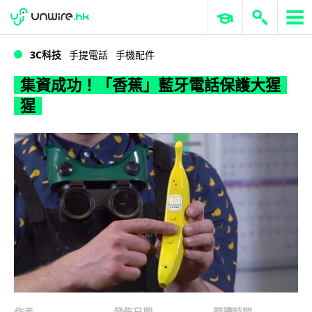
WWDC 2026
GenAI 與雲端科技專區
ERP 與商業 AI
集資成功！「香蕉」藍牙電話保護大猩猩
3C科技
手提電話
手機配件
集資成功！「香蕉」藍牙電話保護大猩
猩
作者
發佈日期
閱讀時間