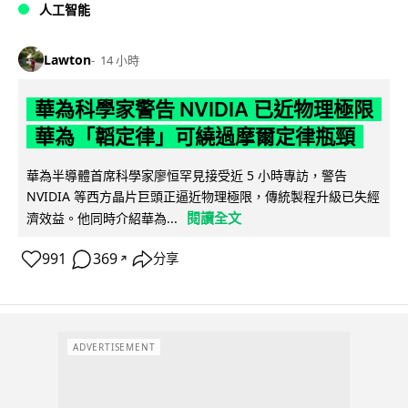
人工智能
Lawton
14 小時
華為科學家警告 NVIDIA 已近物理極限
華為「韜定律」可繞過摩爾定律瓶頸
華為半導體首席科學家廖恒罕見接受近 5 小時專訪，警告
NVIDIA 等西方晶片巨頭正逼近物理極限，傳統製程升級已失經
閱讀全文
濟效益。他同時介紹華為...
991
369
分享
↗
ADVERTISEMENT