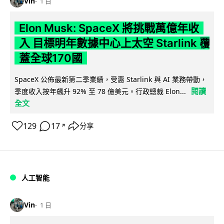
Vin
1 日
Elon Musk: SpaceX 將挑戰萬億年收
入 目標明年數據中心上太空 Starlink 覆
蓋全球170國
SpaceX 公佈最新第二季業績，受惠 Starlink 與 AI 業務帶動，
閱讀
季度收入按年飆升 92% 至 78 億美元。行政總裁 Elon...
全文
129
17
分享
↗
人工智能
Vin
1 日