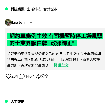
科技娛樂
生活科技
智慧城市
Lawton
1 日
網約車條例生效 有司機暫時停工避風頭
的士業界籲白牌 "改邪歸正"
規管網約車法例大部分條文已於 8 月 3 日生效，的士業界就期
望白牌車司機，能夠「改邪歸正」回流駕駛的士。新例大幅提
閱讀全文
高罰則，首次定罪最高罰款...
204
146
分享
↗
人工智能