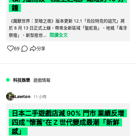
鐘
《魔獸世界：至暗之夜》版本更新 12.1「烏拉特克的詛咒」將
於 8 月 13 日正式上線，帶來全新區域「盤蛇島」、地城「毒牙
閱讀全文
祭壇」、新型態世...
69
分享
科技娛樂
遊戲情報
Lawton
11 小時
日本二手遊戲店減 90% 門市 業績反增
四成 "懷舊"在 Z 世代變成最潮「新鮮
感」