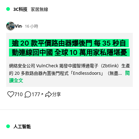
3C科技
家居無線
Vin
16 小時
逾 20 款平價路由器爆後門 每 35 秒自
動連線回中國 全球 10 萬用家私隱堪憂
網絡安全公司 VulnCheck 揭發中國智博通電子（Zbtlink）生產
閱
的 20 多款路由器內置後門程式「Endlessdoors」（無盡...
讀全文
710
177
分享
↗
人工智能