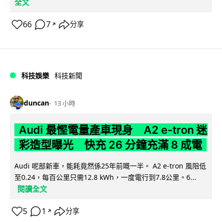
全文
66
7
分享
↗
科技娛樂
科技新聞
duncan
13 小時
Audi 最慳電量產車現身 A2 e-tron 迷
彩造型曝光 快充 26 分鐘充滿 8 成電
Audi 呢部新車，能耗竟然係25年前嘅一半。 A2 e-tron 風阻低
至0.24，每百公里只需12.8 kWh，一度電行到7.8公里。6...
閱讀全文
5
1
分享
↗