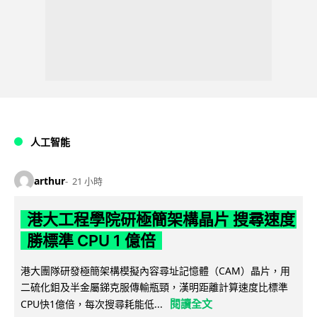
人工智能
arthur
21 小時
港大工程學院研極簡架構晶片 搜尋速度
勝標準 CPU 1 億倍
港大團隊研發極簡架構模擬內容尋址記憶體（CAM）晶片，用
二硫化鉬及半金屬銻克服傳輸瓶頸，漢明距離計算速度比標準
閱讀全文
CPU快1億倍，每次搜尋耗能低...