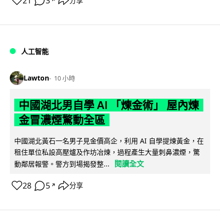
21
3
分享
↗
人工智能
Lawton
10 小時
中國湖北男自學 AI 「煉金術」 屋內煉
金冒濃煙驚動全區
中國湖北黃石一名男子見金價高企，利用 AI 自學提煉黃金，在
租住單位私設高壓爐及作坊冶煉，過程產生大量刺鼻濃煙，驚
閱讀全文
動鄰居報警。警方到場揭發整...
28
5
分享
↗