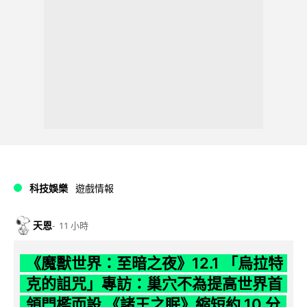
科技娛樂
遊戲情報
天恩
11 小時
《魔獸世界：至暗之夜》12.1 「烏拉特
克的詛咒」專訪：巢穴不為提高世界首
領門檻而設 《諸王之眠》縮短約 10 分