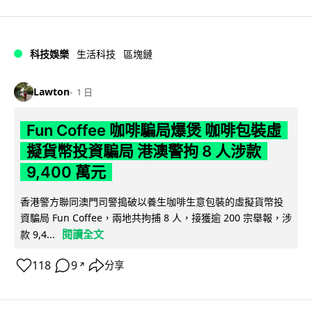
科技娛樂
生活科技
區塊鏈
Lawton
1 日
Fun Coffee 咖啡騙局爆煲 咖啡包裝虛
擬貨幣投資騙局 港澳警拘 8 人涉款
9,400 萬元
香港警方聯同澳門司警搗破以養生咖啡生意包裝的虛擬貨幣投
資騙局 Fun Coffee，兩地共拘捕 8 人，接獲逾 200 宗舉報，涉
閱讀全文
款 9,4...
118
9
分享
↗