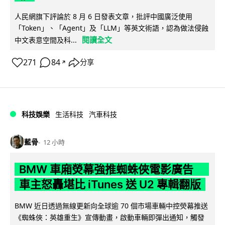
人民網旗下評論於 8 月 6 日發表文章，批評中國廣泛使用
「Token」、「Agent」及「LLM」等英文術語，認為做法侵蝕
閱讀全文
中文表意空間及科...
271
84
分享
↗
科技娛樂
生活科技
汽車科技
藍骨
12 小時
BMW 車廂熒幕強推蜘蛛俠電影廣告
車主怒轟堪比 iTunes 送 U2 專輯翻版
BMW 近日透過無線更新向全球逾 70 個市場車輛中控熒幕推送
《蜘蛛俠：英雄重生》宣傳動畫，啟動車輛即彈出通知，觸發