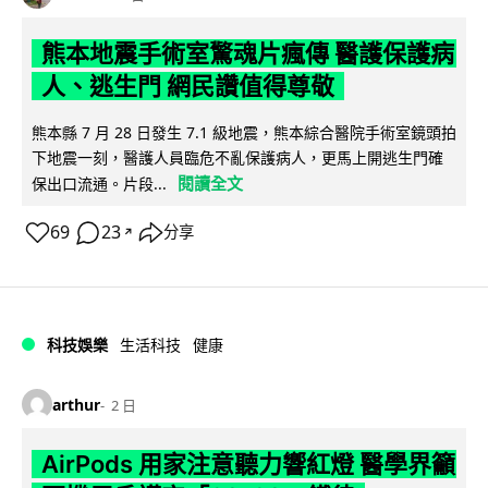
熊本地震手術室驚魂片瘋傳 醫護保護病
人、逃生門 網民讚值得尊敬
熊本縣 7 月 28 日發生 7.1 級地震，熊本綜合醫院手術室鏡頭拍
下地震一刻，醫護人員臨危不亂保護病人，更馬上開逃生門確
閱讀全文
保出口流通。片段...
69
23
分享
↗
科技娛樂
生活科技
健康
arthur
2 日
AirPods 用家注意聽力響紅燈 醫學界籲