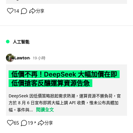
14
分享
人工智能
Lawton
19 小時
低價不再！DeepSeek 大幅加價在即
低價搶客反釀運算資源告急
DeepSeek 因低價策略掀起需求熱潮，運算資源不勝負荷，官
方於 8 月 6 日宣布即將大幅上調 API 收費，惟未公布具體加
閱讀全文
幅。事件與...
65
19
分享
↗