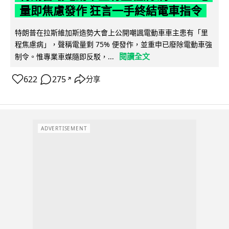
量即焦慮發作 狂言一手終結電車指令
特朗普在拉斯維加斯造勢大會上公開嘲諷電動車車主患有「里
程焦慮病」，聲稱電量剩 75% 便發作，並重申已廢除電動車強
閱讀全文
制令。惟專業車媒隨即反駁，...
622
275
分享
↗
ADVERTISEMENT