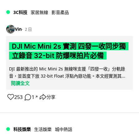
3C科技
家居無線
影音產品
Vin
2 日
DJI Mic Mini 2s 實測 四發一收同步獨
立錄音 32-bit 防爆咪拍片必備
DJI 最新推出的 Mic Mini 2s 無線咪支援「四發一收」分軌錄
音，並首度下放 32-bit Float 浮點內錄功能。本文經實測其...
閱讀全文
253
1
分享
↗
科技娛樂
生活娛樂
城中熱話