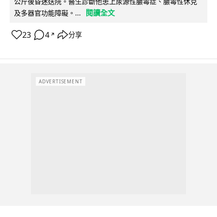
公斤後昏迷送院。醫生診斷他患上尿源性膿毒症、膿毒性休克
閱讀全文
及多器官功能障礙。...
23
4
分享
↗
ADVERTISEMENT