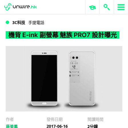
WWDC 2026
GenAI 與雲端科技專區
ERP 與商業 AI
機背 E-ink 副螢幕 魅族 PRO7 設計曝光
3C科技
手提電話
機背 E-ink 副螢幕 魅族 PRO7 設計曝光
作者
發佈日期
閱讀時間
2017-06-16
唐美鳳
2分鐘