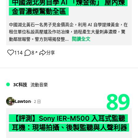
中國湖北男自學 AI 「煉金術」 屋內煉
金冒濃煙驚動全區
中國湖北黃石一名男子見金價高企，利用 AI 自學提煉黃金，在
租住單位私設高壓爐及作坊冶煉，過程產生大量刺鼻濃煙，驚
閱讀全文
動鄰居報警。警方到場揭發整...
114
8
分享
↗
3C科技
流動音樂
89
Lawton
2 日
【評測】Sony IER-M500 入耳式監聽
耳機：現場拍攝、後製監聽與人聲利器