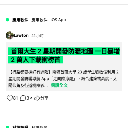
iOS App
應用軟件
應用軟件
Lawton
22 小時
首爾大生 2 星期開發防曬地圖 一日暴增
2 萬人下載衝榜首
【行路都要揀好有遮陰】南韓首爾大學 23 歲學生劉敏俊利用 2
星期開發防曬導航 App「走向陰涼處」，結合建築物高度、太
閱讀全文
陽仰角及行道樹陰影...
81
3
分享
↗
科技娛樂
科技新聞