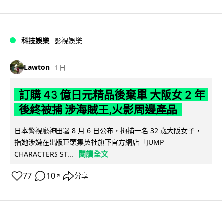
科技娛樂
影視娛樂
Lawton
1 日
訂購 43 億日元精品後棄單 大阪女 2 年
後終被捕 涉海賊王,火影周邊產品
日本警視廳神田署 8 月 6 日公布，拘捕一名 32 歲大阪女子，
指她涉嫌在出版巨頭集英社旗下官方網店「JUMP
閱讀全文
CHARACTERS ST...
77
10
分享
↗