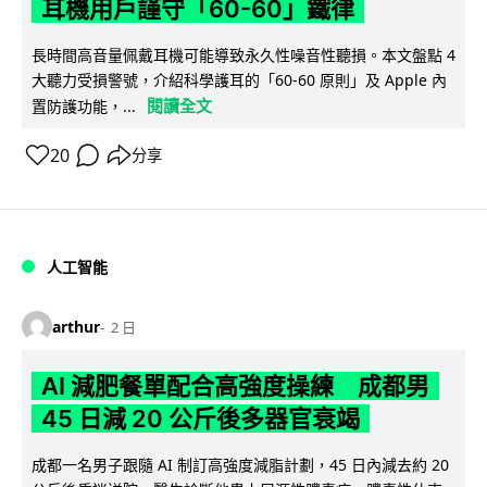
耳機用戶謹守「60-60」鐵律
長時間高音量佩戴耳機可能導致永久性噪音性聽損。本文盤點 4
大聽力受損警號，介紹科學護耳的「60-60 原則」及 Apple 內
閱讀全文
置防護功能，...
20
分享
人工智能
arthur
2 日
AI 減肥餐單配合高強度操練 成都男
45 日減 20 公斤後多器官衰竭
成都一名男子跟隨 AI 制訂高強度減脂計劃，45 日內減去約 20