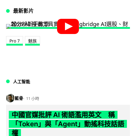
最新影片
Pro 7
魅族
人工智能
藍骨
11 小時
中國官媒批評 AI 術語濫用英文 稱
「Token」與「Agent」動搖科技話語
權