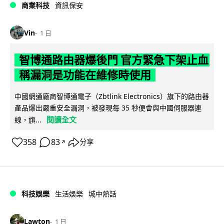
商業科技
資訊保安
Vin
1 日
智博通路由器爆後門 官方緊急下架止血
稱漏洞是功能在維修時使用
中國網通廠商智博通電子（Zbtlink Electronics）旗下的路由器
產品爆出嚴重安全漏洞，被發現每 35 秒便會與中國伺服器連
閱讀全文
線，旗...
358
83
分享
↗
科技娛樂
生活娛樂
城中熱話
Lawton
1 日