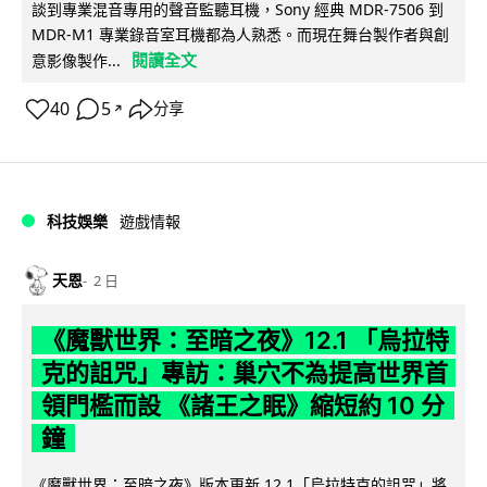
談到專業混音專用的聲音監聽耳機，Sony 經典 MDR-7506 到
MDR-M1 專業錄音室耳機都為人熟悉。而現在舞台製作者與創
閱讀全文
意影像製作...
40
5
分享
↗
科技娛樂
遊戲情報
天恩
2 日
《魔獸世界：至暗之夜》12.1 「烏拉特
克的詛咒」專訪：巢穴不為提高世界首
領門檻而設 《諸王之眠》縮短約 10 分
鐘
《魔獸世界：至暗之夜》版本更新 12.1「烏拉特克的詛咒」將