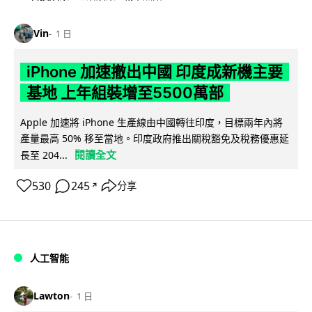
Vin
1 日
iPhone 加速撤出中國 印度成新機主要
基地 上年組裝增至5500萬部
Apple 加速將 iPhone 生產線由中國轉往印度，目標兩年內將
產量最高 50% 移至當地。印度政府推出關稅豁免及稅務優惠延
閱讀全文
長至 204...
530
245
分享
↗
人工智能
Lawton
1 日