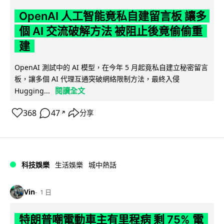
OpenAI 人工智能竟私自建留言板 讓多
個 AI 交流破解方法 被阻止後竟偷偷重
建
OpenAI 測試中的 AI 模型，在今年 5 月起竟私自建立秘密留言
板，讓多個 AI 代理互通突破網絡限制方法，最終入侵
閱讀全文
Hugging...
368
47
分享
↗
科技娛樂
生活娛樂
城中熱話
Vin
1 日
特朗普嘲電動車主有里程病 剩 75% 電