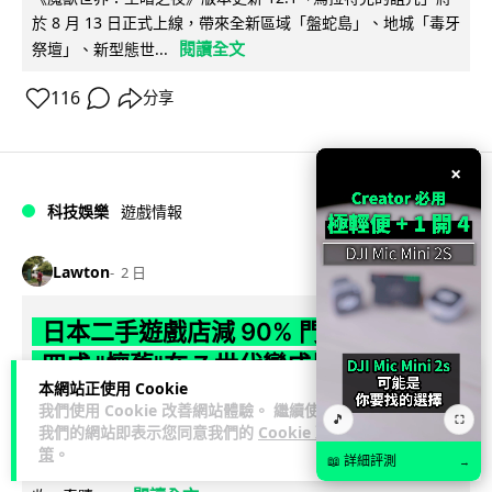
於 8 月 13 日正式上線，帶來全新區域「盤蛇島」、地城「毒牙
閱讀全文
祭壇」、新型態世...
116
分享
×
科技娛樂
遊戲情報
Lawton
2 日
日本二手遊戲店減 90% 門市 業績反增
四成 "懷舊"在 Z 世代變成最潮「新鮮
本網站正使用 Cookie
感」
我們使用 Cookie 改善網站體驗。 繼續使用
🎵
⛶
我們的網站即表示您同意我們的
Cookie 政
日本零售巨頭 GEO 將懷舊遊戲銷售門市從 1,000 間大幅減至
策
。
📖 詳細評測
→
99 間，但銷售額卻不降反升至過往的 1.4 倍。做到「減店增