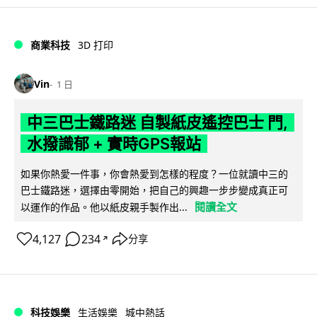
商業科技
3D 打印
Vin
1 日
中三巴士鐵路迷 自製紙皮遙控巴士 門,
水撥識郁 + 實時GPS報站
如果你熱愛一件事，你會熱愛到怎樣的程度？一位就讀中三的
巴士鐵路迷，選擇由零開始，把自己的興趣一步步變成真正可
閱讀全文
以運作的作品。他以紙皮親手製作出...
4,127
234
分享
↗
科技娛樂
生活娛樂
城中熱話