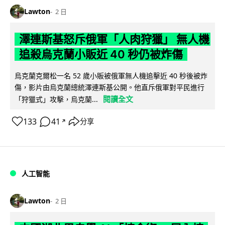
Lawton
2 日
澤連斯基怒斥俄軍「人肉狩獵」 無人機
追殺烏克蘭小販近 40 秒仍被炸傷
烏克蘭克爾松一名 52 歲小販被俄軍無人機追擊近 40 秒後被炸
傷，影片由烏克蘭總統澤連斯基公開。他直斥俄軍對平民進行
閱讀全文
「狩獵式」攻擊，烏克蘭...
133
41
分享
↗
人工智能
Lawton
2 日