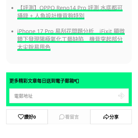
【評測】OPPO Reno14 Pro 評測 水底都可
攝錄 + 人魚設計機背夠特別
iPhone 17 Pro 易刮花問題分析 iFixit 顯微
鏡下發現陽極氧化工藝缺陷 機背突起部分
太尖銳易甩色
📮
更多精彩文章每日送到電子郵箱
讚好
0
看留言
分享