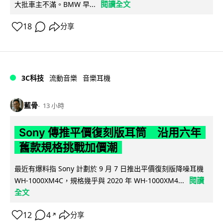
閱讀全文
大批車主不滿。BMW 早...
18
分享
3C科技
流動音樂
音樂耳機
藍骨
13 小時
Sony 傳推平價復刻版耳筒 沿用六年
舊款規格挑戰加價潮
最近有爆料指 Sony 計劃於 9 月 7 日推出平價復刻版降噪耳機
閱讀
WH-1000XM4C，規格幾乎與 2020 年 WH-1000XM4...
全文
12
4
分享
↗