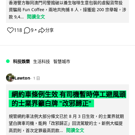
香港警方聯同澳門司警搗破以養生咖啡生意包裝的虛擬貨幣投
資騙局 Fun Coffee，兩地共拘捕 8 人，接獲逾 200 宗舉報，涉
閱讀全文
款 9,4...
118
9
分享
↗
科技娛樂
生活科技
智慧城市
Lawton
1 日
網約車條例生效 有司機暫時停工避風頭
的士業界籲白牌 "改邪歸正"
規管網約車法例大部分條文已於 8 月 3 日生效，的士業界就期
望白牌車司機，能夠「改邪歸正」回流駕駛的士。新例大幅提
閱讀全文
高罰則，首次定罪最高罰款...