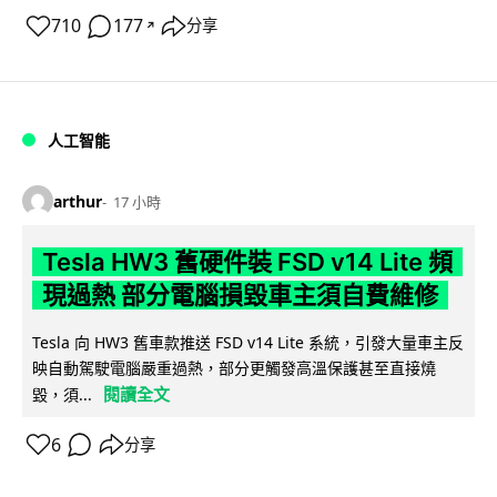
710
177
分享
↗
人工智能
arthur
17 小時
Tesla HW3 舊硬件裝 FSD v14 Lite 頻
現過熱 部分電腦損毀車主須自費維修
Tesla 向 HW3 舊車款推送 FSD v14 Lite 系統，引發大量車主反
映自動駕駛電腦嚴重過熱，部分更觸發高溫保護甚至直接燒
閱讀全文
毀，須...
6
分享