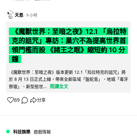
天恩
9 小時
《魔獸世界：至暗之夜》12.1 「烏拉特
克的詛咒」專訪：巢穴不為提高世界首
領門檻而設 《諸王之眠》縮短約 10 分
鐘
《魔獸世界：至暗之夜》版本更新 12.1「烏拉特克的詛咒」將
於 8 月 13 日正式上線，帶來全新區域「盤蛇島」、地城「毒牙
閱讀全文
祭壇」、新型態世...
69
分享
科技娛樂
遊戲情報