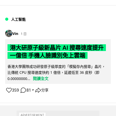
人工智能
Vin
1 日
港大研原子級新晶片 AI 搜尋速度提升
一億倍 手機人臉識別免上雲端
香港大學團隊成功研發原子級厚度的「模擬存內搜尋」晶片，
比傳統 CPU 搜尋速度快約 1 億倍，延遲低至 36 皮秒（即
閱讀全文
0.00000000...
359
81
分享
↗
ADVERTISEMENT