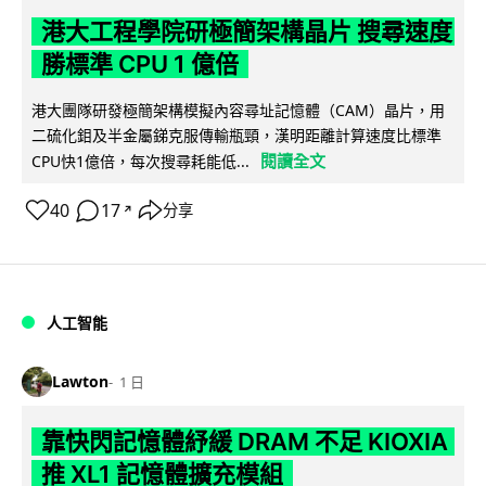
港大工程學院研極簡架構晶片 搜尋速度
勝標準 CPU 1 億倍
港大團隊研發極簡架構模擬內容尋址記憶體（CAM）晶片，用
二硫化鉬及半金屬銻克服傳輸瓶頸，漢明距離計算速度比標準
閱讀全文
CPU快1億倍，每次搜尋耗能低...
40
17
分享
↗
人工智能
Lawton
1 日
靠快閃記憶體紓緩 DRAM 不足 KIOXIA
推 XL1 記憶體擴充模組