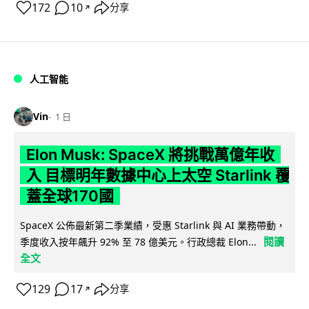
172
10
分享
↗
人工智能
Vin
1 日
Elon Musk: SpaceX 將挑戰萬億年收
入 目標明年數據中心上太空 Starlink 覆
蓋全球170國
SpaceX 公佈最新第二季業績，受惠 Starlink 與 AI 業務帶動，
閱讀
季度收入按年飆升 92% 至 78 億美元。行政總裁 Elon...
全文
129
17
分享
↗