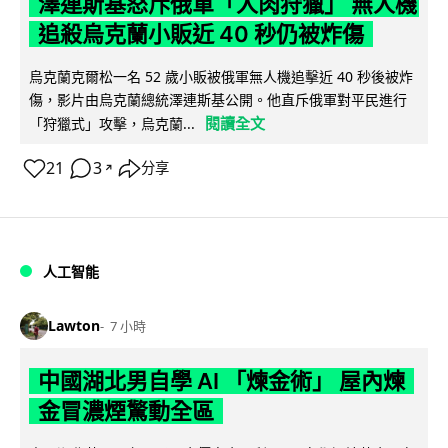
澤連斯基怒斥俄軍「人肉狩獵」 無人機
追殺烏克蘭小販近 40 秒仍被炸傷
烏克蘭克爾松一名 52 歲小販被俄軍無人機追擊近 40 秒後被炸
傷，影片由烏克蘭總統澤連斯基公開。他直斥俄軍對平民進行
閱讀全文
「狩獵式」攻擊，烏克蘭...
21
3
分享
↗
人工智能
Lawton
7 小時
中國湖北男自學 AI 「煉金術」 屋內煉
金冒濃煙驚動全區