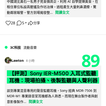
中國湖北黃石一名男子見金價高企，利用 AI 自學提煉黃金，在
租住單位私設高壓爐及作坊冶煉，過程產生大量刺鼻濃煙，驚
閱讀全文
動鄰居報警。警方到場揭發整...
28
5
分享
↗
3C科技
流動音樂
89
Lawton
8 小時
【評測】Sony IER-M500 入耳式監聽
耳機：現場拍攝、後製監聽與人聲利器
談到專業混音專用的聲音監聽耳機，Sony 經典 MDR-7506 到
MDR-M1 專業錄音室耳機都為人熟悉。而現在舞台製作者與創
閱讀全文
意影像製作...