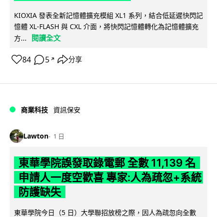
KIOXIA 發表全新記憶體擴充模組 XL1 系列，結合低延遲快閃記
憶體 XL-FLASH 與 CXL 介面，將快閃記憶體轉化為記憶體擴充
閱讀全文
方...
84
5
分享
↗
商業科技
資訊保安
Lawton
1 日
東華學院誤發取錄電郵 全數 11,139 名
申請人一度空歡喜 專家:人為疏忽+系統
防護缺失
東華學院今日（5 日）大學聯招放榜之際，因人為疏忽向全數