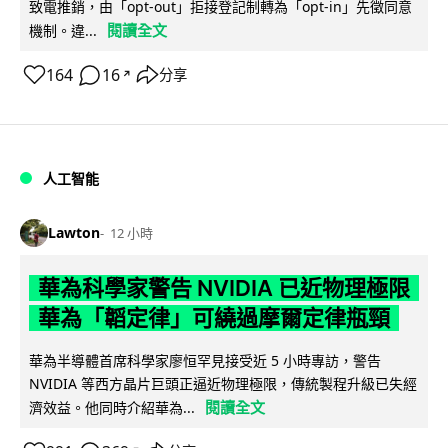
致電推銷，由「opt-out」拒接登記制轉為「opt-in」先徵同意
閱讀全文
機制。違...
164
16
分享
↗
人工智能
Lawton
12 小時
華為科學家警告 NVIDIA 已近物理極限
華為「韜定律」可繞過摩爾定律瓶頸
華為半導體首席科學家廖恒罕見接受近 5 小時專訪，警告
NVIDIA 等西方晶片巨頭正逼近物理極限，傳統製程升級已失經
閱讀全文
濟效益。他同時介紹華為...