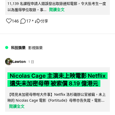
11,139 名課程申請人錯誤發出取錄通知電郵，令大批考生一度
閱讀全文
以為獲得學位取錄，事...
146
17
分享
↗
科技娛樂
影視娛樂
Lawton
1 日
Nicolas Cage 主演未上映電影 Netflix
遺失未加密母帶 被索償 8.19 億港元
【唔見未加密母帶咁大件事】Netflix 洛杉磯辦公室被竊，未上
映的 Nicolas Cage 電影《Fortitude》母帶亦告失蹤。電影...
閱讀全文