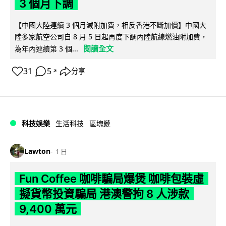
3 個月下調
【中國大陸連續 3 個月減附加費，相反香港不斷加價】中國大
陸多家航空公司自 8 月 5 日起再度下調內陸航線燃油附加費，
閱讀全文
為年內連續第 3 個...
31
5
分享
↗
科技娛樂
生活科技
區塊鏈
Lawton
1 日
Fun Coffee 咖啡騙局爆煲 咖啡包裝虛
擬貨幣投資騙局 港澳警拘 8 人涉款
9,400 萬元