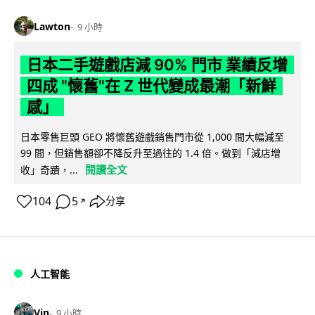
Lawton
9 小時
日本二手遊戲店減 90% 門市 業績反增
四成 "懷舊"在 Z 世代變成最潮「新鮮
感」
日本零售巨頭 GEO 將懷舊遊戲銷售門市從 1,000 間大幅減至
99 間，但銷售額卻不降反升至過往的 1.4 倍。做到「減店增
閱讀全文
收」奇蹟，...
104
5
分享
↗
人工智能
Vin
9 小時