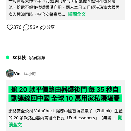
一對香港夫婦今年 5 月遊澳門乘的士拾獲他人遺留相機及電
池，拾遺不報並帶返香港自用。兩人本月 2 日經港珠澳大橋再
閱讀全文
次入境澳門時，被治安警察局...
376
56
分享
↗
3C科技
家居無線
Vin
14 小時
逾 20 款平價路由器爆後門 每 35 秒自
動連線回中國 全球 10 萬用家私隱堪憂
網絡安全公司 VulnCheck 揭發中國智博通電子（Zbtlink）生產
閱
的 20 多款路由器內置後門程式「Endlessdoors」（無盡...
讀全文