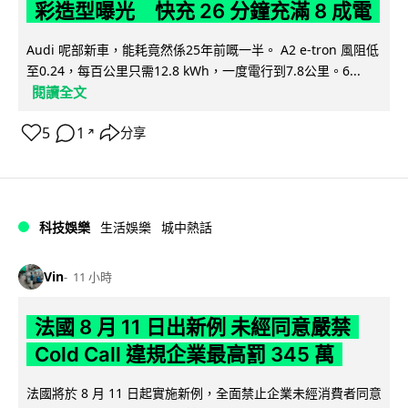
彩造型曝光 快充 26 分鐘充滿 8 成電
Audi 呢部新車，能耗竟然係25年前嘅一半。 A2 e-tron 風阻低
至0.24，每百公里只需12.8 kWh，一度電行到7.8公里。6...
閱讀全文
5
1
分享
↗
科技娛樂
生活娛樂
城中熱話
Vin
11 小時
法國 8 月 11 日出新例 未經同意嚴禁
Cold Call 違規企業最高罰 345 萬
法國將於 8 月 11 日起實施新例，全面禁止企業未經消費者同意