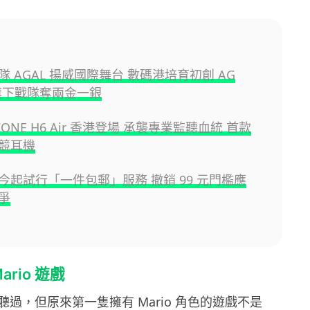
 AGAL 揚威國際舞台 數碼港培育初創 AG
l 旗下戰隊奪兩金一銀
INZONE H6 Air 香港登場 承襲專業監聽血統 首款
競耳機
今起試行「一件包郵」服務 撤銷 99 元門檻應
爭
rio 遊戲
必定聽過，但原來第一隻擁有 Mario 角色的遊戲不是