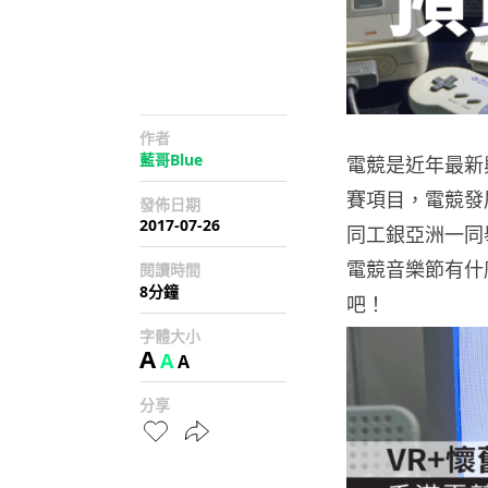
作者
藍哥Blue
電競是近年最新
賽項目，電競發
發佈日期
2017-07-26
同工銀亞洲一同
電競音樂節有什
閱讀時間
8分鐘
吧！
字體大小
A
A
A
分享