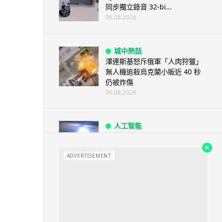
同步獨立錄音 32-bi...
06.08.2026
城中熱話
澤連斯基怒斥俄軍「人肉狩獵」
無人機追殺烏克蘭小販近 40 秒
仍被炸傷
06.08.2026
人工智能
中國湖北男自學 AI 「煉金術」
屋內煉金冒濃煙驚動全區
ADVERTISEMENT
06.08.2026
流動音樂
【評測】Sony IER-M500 入耳式
監聽耳機：現場拍攝、後製監
聽...