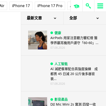
Air
iPhone 17
iPhone 17 Pro
AirPods Pro 3
Ap
最新文章
全部
健康
AirPods 用家注意聽力響紅燈 醫
學界籲耳機用戶謹守「60-60」...
07.08.2026
人工智能
AI 減肥餐單配合高強度操練 成
都男 45 日減 20 公斤後多器官
衰...
07.08.2026
影音產品
DJI Mic Mini 2s 實測 四發一收