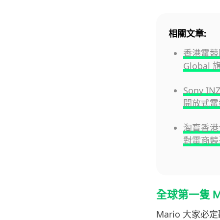
相關文章:
香港電競隊
Globa
Sony 
開放式電
淘寶香港
對電商競
全球第一隻 Ma
Mario 大家