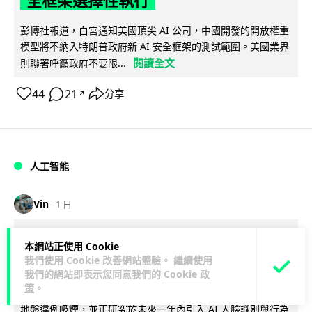
全框架選擇性執行
彭博社報道，白宮通知美國頂尖 AI 公司，中國開發的開放權重
模型將不納入特朗普政府新 AI 安全框架的測試範圍。美國業界
閱讀全文
則聯署呼籲政府不要限...
44
21
分享
↗
人工智能
Vin
1 日
地盤偷吸煙難逃高空法眼 勞工處出動熱
本網站正使用 Cookie
我們使用 Cookie 改善網站體驗。 繼續使用
感無人機 擬加 AI 人臉識別精準執法
我們的網站即表示您同意我們的
Cookie 政
策
。
勞工處投入配備熱感應鏡頭的小型無人機進行高空巡邏以打擊
地盤違例吸煙，並正研究於未來一年內引入 AI 人臉識別與行為