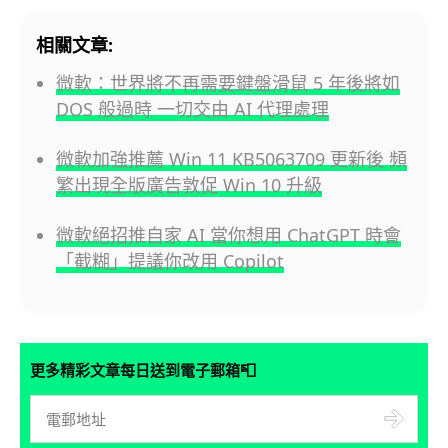
相關文章:
微軟：世界將不再需要鍵盤滑鼠 5 年後將如
DOS 般過時 一切交由 AI 代理處理
微軟加強推薦 Win 11 KB5063709 更新後 頻
繁出現全版廣告敦促 Win 10 升級
微軟絕招推自家 AI 當你想用 ChatGPT 時會
「截糊」提議你改用 Copilot
📮
更多精彩文章每日送到電子郵箱