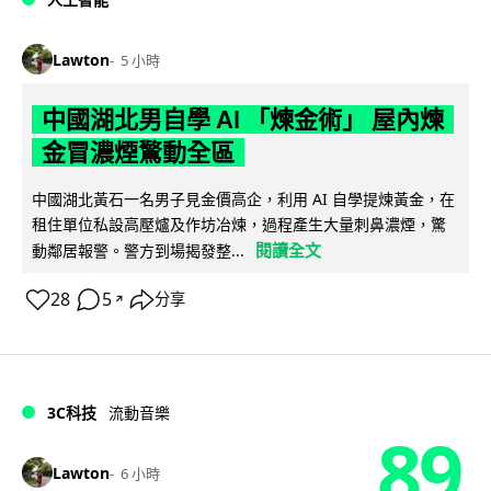
Lawton
5 小時
中國湖北男自學 AI 「煉金術」 屋內煉
金冒濃煙驚動全區
中國湖北黃石一名男子見金價高企，利用 AI 自學提煉黃金，在
租住單位私設高壓爐及作坊冶煉，過程產生大量刺鼻濃煙，驚
閱讀全文
動鄰居報警。警方到場揭發整...
28
5
分享
↗
3C科技
流動音樂
89
Lawton
6 小時