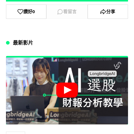
讚好
0
看留言
分享
最新影片