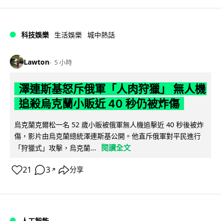
科技娛樂
生活娛樂
城中熱話
Lawton
5 小時
澤連斯基怒斥俄軍「人肉狩獵」 無人機
追殺烏克蘭小販近 40 秒仍被炸傷
烏克蘭克爾松一名 52 歲小販被俄軍無人機追擊近 40 秒後被炸
傷，影片由烏克蘭總統澤連斯基公開。他直斥俄軍對平民進行
閱讀全文
「狩獵式」攻擊，烏克蘭...
21
3
分享
↗
人工智能