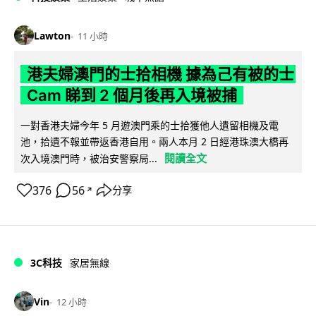
Lawton
11 小時
港夫婦澳門的士拾相機 據為己有被的士
Cam 睇到 2 個月後再入境被捕
一對香港夫婦今年 5 月遊澳門乘的士拾獲他人遺留相機及電
池，拾遺不報並帶返香港自用。兩人本月 2 日經港珠澳大橋再
閱讀全文
次入境澳門時，被治安警察局...
376
56
分享
↗
3C科技
家居無線
Vin
12 小時