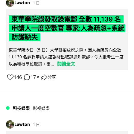
Lawton
1 日
東華學院誤發取錄電郵 全數 11,139 名
申請人一度空歡喜 專家:人為疏忽+系統
防護缺失
東華學院今日（5 日）大學聯招放榜之際，因人為疏忽向全數
11,139 名課程申請人錯誤發出取錄通知電郵，令大批考生一度
閱讀全文
以為獲得學位取錄，事...
146
17
分享
↗
科技娛樂
影視娛樂
Lawton
1 日