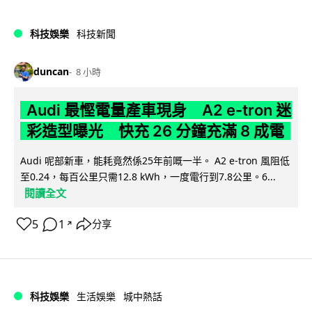
科技娛樂
科技新聞
duncan
8 小時
Audi 最慳電量產車現身 A2 e-tron 迷
彩造型曝光 快充 26 分鐘充滿 8 成電
Audi 呢部新車，能耗竟然係25年前嘅一半。 A2 e-tron 風阻低
至0.24，每百公里只需12.8 kWh，一度電行到7.8公里。6...
閱讀全文
5
1
分享
↗
科技娛樂
生活娛樂
城中熱話