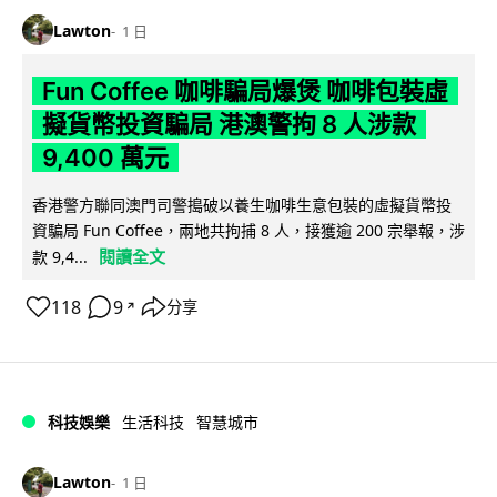
Lawton
1 日
Fun Coffee 咖啡騙局爆煲 咖啡包裝虛
擬貨幣投資騙局 港澳警拘 8 人涉款
9,400 萬元
香港警方聯同澳門司警搗破以養生咖啡生意包裝的虛擬貨幣投
資騙局 Fun Coffee，兩地共拘捕 8 人，接獲逾 200 宗舉報，涉
閱讀全文
款 9,4...
118
9
分享
↗
科技娛樂
生活科技
智慧城市
Lawton
1 日