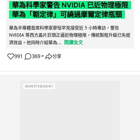
華為科學家警告 NVIDIA 已近物理極限
華為「韜定律」可繞過摩爾定律瓶頸
華為半導體首席科學家廖恒罕見接受近 5 小時專訪，警告
NVIDIA 等西方晶片巨頭正逼近物理極限，傳統製程升級已失經
閱讀全文
濟效益。他同時介紹華為...
991
369
分享
↗
ADVERTISEMENT