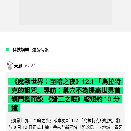
科技娛樂
遊戲情報
天恩
6 小時
《魔獸世界：至暗之夜》12.1 「烏拉特
克的詛咒」專訪：巢穴不為提高世界首
領門檻而設 《諸王之眠》縮短約 10 分
鐘
《魔獸世界：至暗之夜》版本更新 12.1「烏拉特克的詛咒」將
於 8 月 13 日正式上線，帶來全新區域「盤蛇島」、地城「毒牙