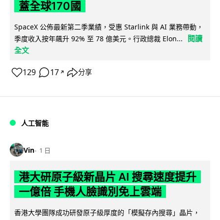
蓋全球170國
SpaceX 公佈最新第二季業績，受惠 Starlink 與 AI 業務帶動，
閱讀
季度收入按年飆升 92% 至 78 億美元。行政總裁 Elon...
全文
129
17
分享
↗
人工智能
Vin
1 日
港大研原子級新晶片 AI 搜尋速度提升
一億倍 手機人臉識別免上雲端
香港大學團隊成功研發原子級厚度的「模擬存內搜尋」晶片，