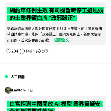
網約車條例生效 有司機暫時停工避風頭
的士業界籲白牌 "改邪歸正"
規管網約車法例大部分條文已於 8 月 3 日生效，的士業界就期
望白牌車司機，能夠「改邪歸正」回流駕駛的士。新例大幅提
閱讀全文
高罰則，首次定罪最高罰款...
204
146
分享
↗
人工智能
Lawton
1 日
白宮拒測中國開放 AI 模型 業界質疑安