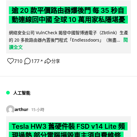
逾 20 款平價路由器爆後門 每 35 秒自
動連線回中國 全球 10 萬用家私隱堪憂
網絡安全公司 VulnCheck 揭發中國智博通電子（Zbtlink）生產
閱
的 20 多款路由器內置後門程式「Endlessdoors」（無盡...
讀全文
710
177
分享
↗
人工智能
arthur
15 小時
Tesla HW3 舊硬件裝 FSD v14 Lite 頻
現過熱 部分電腦損毀車主須自費維修