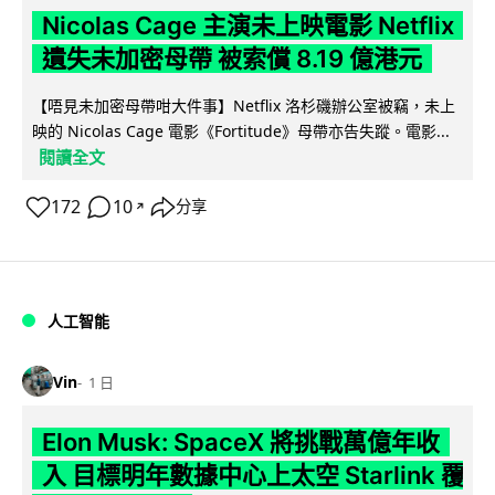
Nicolas Cage 主演未上映電影 Netflix
遺失未加密母帶 被索償 8.19 億港元
【唔見未加密母帶咁大件事】Netflix 洛杉磯辦公室被竊，未上
映的 Nicolas Cage 電影《Fortitude》母帶亦告失蹤。電影...
閱讀全文
172
10
分享
↗
人工智能
Vin
1 日
Elon Musk: SpaceX 將挑戰萬億年收
入 目標明年數據中心上太空 Starlink 覆