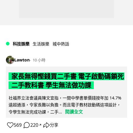
科技娛樂
生活娛樂
城中熱話
Lawton
10 小時
家長無得慳錢買二手書 電子啟動碼鎖死
二手教科書 學生無法做功課
社福界立法會議員陳文宜指，一間中學書單價錢按年加 14.7%
遠超通漲，令家長難以負擔。而且電子教材啟動碼這項設計，
閱讀全文
令學生無法完成功課，二手...
569
220
分享
↗