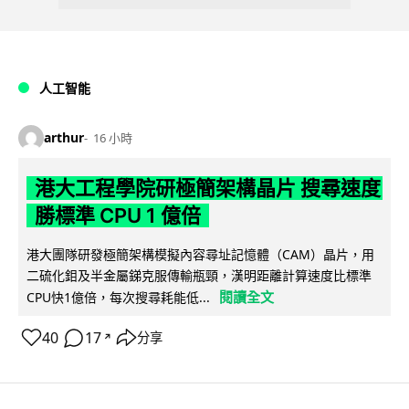
人工智能
arthur
16 小時
港大工程學院研極簡架構晶片 搜尋速度
勝標準 CPU 1 億倍
港大團隊研發極簡架構模擬內容尋址記憶體（CAM）晶片，用
二硫化鉬及半金屬銻克服傳輸瓶頸，漢明距離計算速度比標準
閱讀全文
CPU快1億倍，每次搜尋耗能低...
40
17
分享
↗