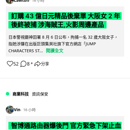
Lawton
16 小時
訂購 43 億日元精品後棄單 大阪女 2 年
後終被捕 涉海賊王,火影周邊產品
日本警視廳神田署 8 月 6 日公布，拘捕一名 32 歲大阪女子，
指她涉嫌在出版巨頭集英社旗下官方網店「JUMP
閱讀全文
CHARACTERS ST...
52
8
分享
↗
商業科技
資訊保安
Vin
16 小時
智博通路由器爆後門 官方緊急下架止血