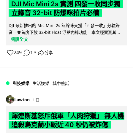
DJI Mic Mini 2s 實測 四發一收同步獨
立錄音 32-bit 防爆咪拍片必備
DJI 最新推出的 Mic Mini 2s 無線咪支援「四發一收」分軌錄
音，並首度下放 32-bit Float 浮點內錄功能。本文經實測其...
閱讀全文
249
1
分享
↗
科技娛樂
生活娛樂
城中熱話
Lawton
1 日
澤連斯基怒斥俄軍「人肉狩獵」 無人機
追殺烏克蘭小販近 40 秒仍被炸傷