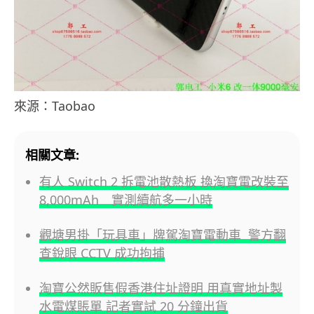
來源：Taobao
相關文章:
有人 Switch 2 拆電池散熱板 換淘寶電改裝至
8,000mAh 實測續航多一小時
觀塘男掛「玩具車」牌駕淘寶電動車 警方翻
查銳眼 CCTV 成功拘捕
淘寶公然販售假香港住址證明 用真實地址製
水電煤賬單 記者實試 20 分鐘出貨