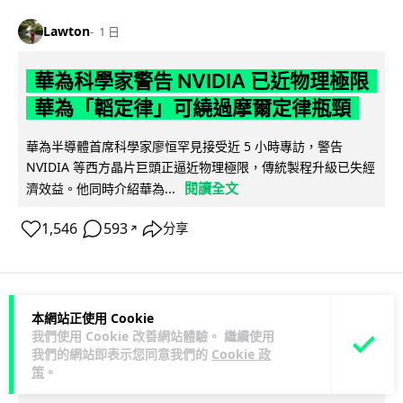
Lawton
1 日
華為科學家警告 NVIDIA 已近物理極限
華為「韜定律」可繞過摩爾定律瓶頸
華為半導體首席科學家廖恒罕見接受近 5 小時專訪，警告
NVIDIA 等西方晶片巨頭正逼近物理極限，傳統製程升級已失經
閱讀全文
濟效益。他同時介紹華為...
1,546
593
分享
↗
本網站正使用 Cookie
科技娛樂
生活娛樂
城中熱話
我們使用 Cookie 改善網站體驗。 繼續使用
我們的網站即表示您同意我們的
Cookie 政
Lawton
1 日
策
。