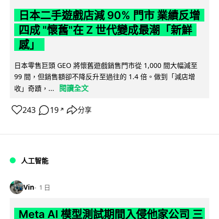
日本二手遊戲店減 90% 門市 業績反增
四成 "懷舊"在 Z 世代變成最潮「新鮮
感」
日本零售巨頭 GEO 將懷舊遊戲銷售門市從 1,000 間大幅減至
99 間，但銷售額卻不降反升至過往的 1.4 倍。做到「減店增
閱讀全文
收」奇蹟，...
243
19
分享
↗
人工智能
Vin
1 日
Meta AI 模型測試期間入侵他家公司 三