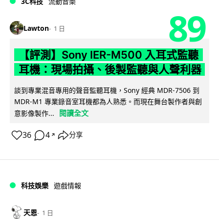
3C科技
流動音樂
89
Lawton
1 日
【評測】Sony IER-M500 入耳式監聽
耳機：現場拍攝、後製監聽與人聲利器
談到專業混音專用的聲音監聽耳機，Sony 經典 MDR-7506 到
MDR-M1 專業錄音室耳機都為人熟悉。而現在舞台製作者與創
閱讀全文
意影像製作...
36
4
分享
↗
科技娛樂
遊戲情報
天恩
1 日