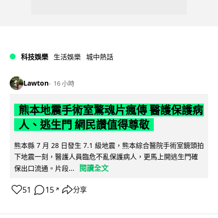
科技娛樂
生活娛樂
城中熱話
Lawton
16 小時
熊本地震手術室驚魂片瘋傳 醫護保護病
人、逃生門 網民讚值得尊敬
熊本縣 7 月 28 日發生 7.1 級地震，熊本綜合醫院手術室鏡頭拍
下地震一刻，醫護人員臨危不亂保護病人，更馬上開逃生門確
閱讀全文
保出口流通。片段...
51
15
分享
↗