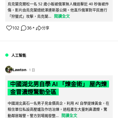
烏克蘭克爾松一名 52 歲小販被俄軍無人機追擊近 40 秒後被炸
傷，影片由烏克蘭總統澤連斯基公開。他直斥俄軍對平民進行
閱讀全文
「狩獵式」攻擊，烏克蘭...
102
36
分享
↗
人工智能
Lawton
1 日
中國湖北男自學 AI 「煉金術」 屋內煉
金冒濃煙驚動全區
中國湖北黃石一名男子見金價高企，利用 AI 自學提煉黃金，在
租住單位私設高壓爐及作坊冶煉，過程產生大量刺鼻濃煙，驚
閱讀全文
動鄰居報警。警方到場揭發整...