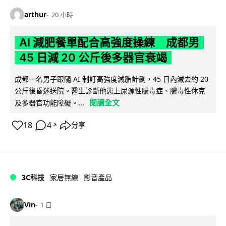
arthur
20 小時
AI 減肥餐單配合高強度操練 成都男
45 日減 20 公斤後多器官衰竭
成都一名男子跟隨 AI 制訂高強度減脂計劃，45 日內減去約 20
公斤後昏迷送院。醫生診斷他患上尿源性膿毒症、膿毒性休克
閱讀全文
及多器官功能障礙。...
18
4
分享
↗
3C科技
家居無線
影音產品
Vin
1 日