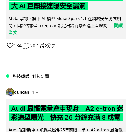
大 AI 巨頭接連曝安全漏洞
Meta 承認，旗下 AI 模型 Muse Spark 1.1 在網絡安全測試期
閱讀
間，因評估夥伴 Irregular 設定出錯而意外連上互聯網...
全文
134
20
分享
↗
科技娛樂
科技新聞
duncan
1 日
Audi 最慳電量產車現身 A2 e-tron 迷
彩造型曝光 快充 26 分鐘充滿 8 成電
Audi 呢部新車，能耗竟然係25年前嘅一半。 A2 e-tron 風阻低