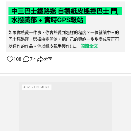
中三巴士鐵路迷 自製紙皮遙控巴士 門,
水撥識郁 + 實時GPS報站
如果你熱愛一件事，你會熱愛到怎樣的程度？一位就讀中三的
巴士鐵路迷，選擇由零開始，把自己的興趣一步步變成真正可
閱讀全文
以運作的作品。他以紙皮親手製作出...
108
7
分享
↗
ADVERTISEMENT