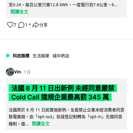
至0.24，每百公里只需12.8 kWh，一度電行到7.8公里。6...
閱讀全文
7
1
分享
↗
科技娛樂
生活娛樂
城中熱話
Vin
1 日
法國 8 月 11 日出新例 未經同意嚴禁
Cold Call 違規企業最高罰 345 萬
法國將於 8 月 11 日起實施新例，全面禁止企業未經消費者同意
致電推銷，由「opt-out」拒接登記制轉為「opt-in」先徵同意
閱讀全文
機制。違...