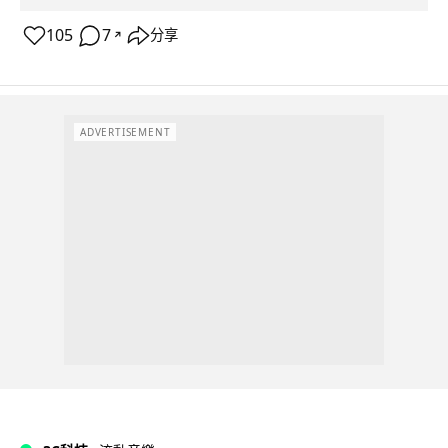
105
7
分享
↗
ADVERTISEMENT