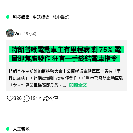
科技娛樂
生活娛樂
城中熱話
Vin
15 小時
特朗普嘲電動車主有里程病 剩 75% 電
量即焦慮發作 狂言一手終結電車指令
特朗普在拉斯維加斯造勢大會上公開嘲諷電動車車主患有「里
程焦慮病」，聲稱電量剩 75% 便發作，並重申已廢除電動車強
閱讀全文
制令。惟專業車媒隨即反駁，...
386
151
分享
↗
人工智能