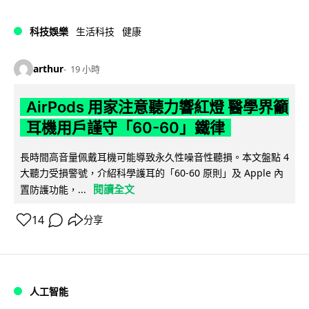
科技娛樂
生活科技
健康
arthur
19 小時
AirPods 用家注意聽力響紅燈 醫學界籲
耳機用戶謹守「60-60」鐵律
長時間高音量佩戴耳機可能導致永久性噪音性聽損。本文盤點 4
大聽力受損警號，介紹科學護耳的「60-60 原則」及 Apple 內
閱讀全文
置防護功能，...
14
分享
人工智能