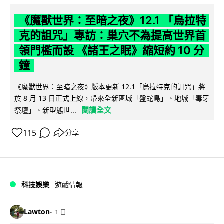
《魔獸世界：至暗之夜》12.1 「烏拉特
克的詛咒」專訪：巢穴不為提高世界首
領門檻而設 《諸王之眠》縮短約 10 分
鐘
《魔獸世界：至暗之夜》版本更新 12.1「烏拉特克的詛咒」將
於 8 月 13 日正式上線，帶來全新區域「盤蛇島」、地城「毒牙
閱讀全文
祭壇」、新型態世...
115
分享
科技娛樂
遊戲情報
Lawton
1 日