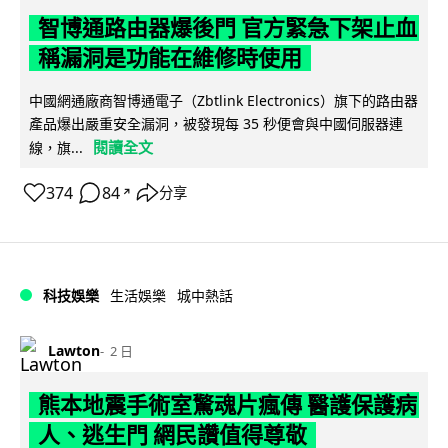
智博通路由器爆後門 官方緊急下架止血
稱漏洞是功能在維修時使用
中國網通廠商智博通電子（Zbtlink Electronics）旗下的路由器
產品爆出嚴重安全漏洞，被發現每 35 秒便會與中國伺服器連
閱讀全文
線，旗...
374
84
分享
↗
科技娛樂
生活娛樂
城中熱話
Lawton
2 日
熊本地震手術室驚魂片瘋傳 醫護保護病
人、逃生門 網民讚值得尊敬