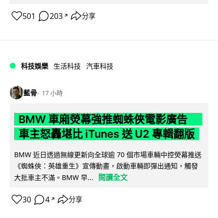
501
203
分享
↗
科技娛樂
生活科技
汽車科技
藍骨
17 小時
BMW 車廂熒幕強推蜘蛛俠電影廣告
車主怒轟堪比 iTunes 送 U2 專輯翻版
BMW 近日透過無線更新向全球逾 70 個市場車輛中控熒幕推送
《蜘蛛俠：英雄重生》宣傳動畫，啟動車輛即彈出通知，觸發
閱讀全文
大批車主不滿。BMW 早...
30
4
分享
↗