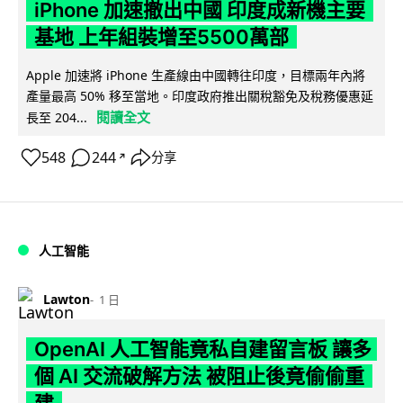
iPhone 加速撤出中國 印度成新機主要
基地 上年組裝增至5500萬部
Apple 加速將 iPhone 生產線由中國轉往印度，目標兩年內將
產量最高 50% 移至當地。印度政府推出關稅豁免及稅務優惠延
閱讀全文
長至 204...
548
244
分享
↗
人工智能
Lawton
1 日
OpenAI 人工智能竟私自建留言板 讓多
個 AI 交流破解方法 被阻止後竟偷偷重
建