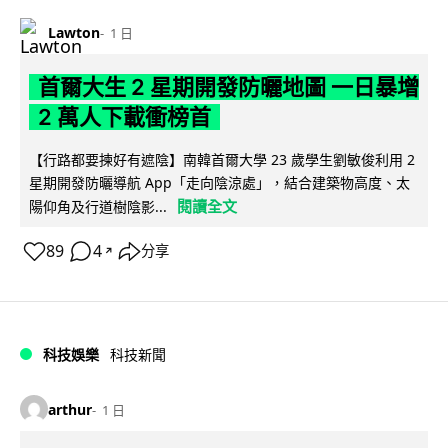
Lawton
1 日
首爾大生 2 星期開發防曬地圖 一日暴增
2 萬人下載衝榜首
【行路都要揀好有遮陰】南韓首爾大學 23 歲學生劉敏俊利用 2
星期開發防曬導航 App「走向陰涼處」，結合建築物高度、太
閱讀全文
陽仰角及行道樹陰影...
89
4
分享
↗
科技娛樂
科技新聞
arthur
1 日