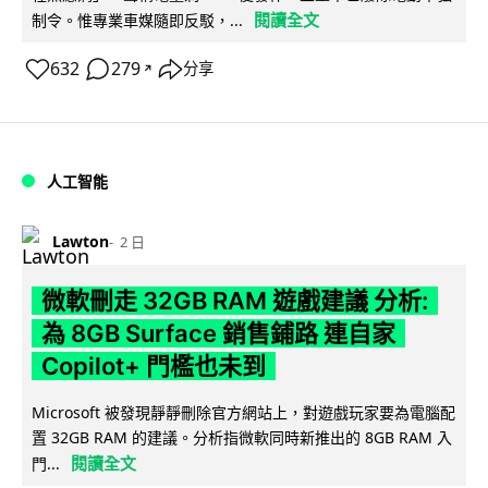
閱讀全文
制令。惟專業車媒隨即反駁，...
632
279
分享
↗
人工智能
Lawton
2 日
微軟刪走 32GB RAM 遊戲建議 分析:
為 8GB Surface 銷售鋪路 連自家
Copilot+ 門檻也未到
Microsoft 被發現靜靜刪除官方網站上，對遊戲玩家要為電腦配
置 32GB RAM 的建議。分析指微軟同時新推出的 8GB RAM 入
閱讀全文
門...