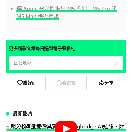
傳 Apple 分階段推出 M5 系列 M5 Pro 和
M5 Max 稍後登場
📮
更多精彩文章每日送到電子郵箱
讚好
0
看留言
分享
最新影片