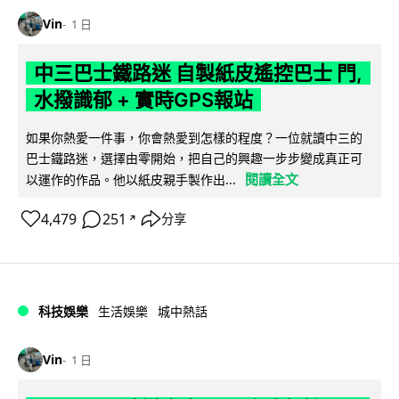
Vin
1 日
中三巴士鐵路迷 自製紙皮遙控巴士 門,
水撥識郁 + 實時GPS報站
如果你熱愛一件事，你會熱愛到怎樣的程度？一位就讀中三的
巴士鐵路迷，選擇由零開始，把自己的興趣一步步變成真正可
閱讀全文
以運作的作品。他以紙皮親手製作出...
4,479
251
分享
↗
科技娛樂
生活娛樂
城中熱話
Vin
1 日