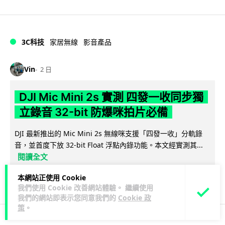
3C科技
家居無線
影音產品
Vin
2 日
DJI Mic Mini 2s 實測 四發一收同步獨
立錄音 32-bit 防爆咪拍片必備
DJI 最新推出的 Mic Mini 2s 無線咪支援「四發一收」分軌錄
音，並首度下放 32-bit Float 浮點內錄功能。本文經實測其...
閱讀全文
本網站正使用 Cookie
253
1
分享
↗
我們使用 Cookie 改善網站體驗。 繼續使用
我們的網站即表示您同意我們的
Cookie 政
策
。