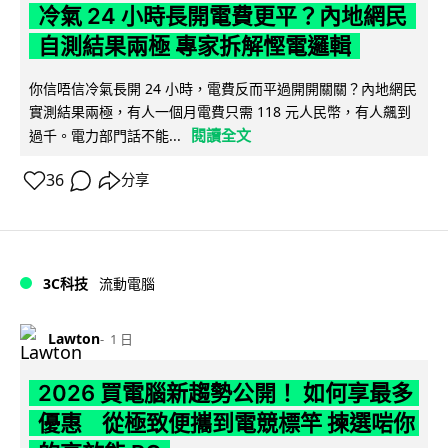
冷氣 24 小時長開電費更平？內地網民
自測結果兩極 專家拆解慳電邏輯
你信唔信冷氣長開 24 小時，電費反而平過開開關關？內地網民
實測結果兩極，有人一個月電費只需 118 元人民幣，有人飆到
閱讀全文
過千。電力部門話不能...
36
分享
3C科技
流動電腦
Lawton
1 日
2026 買電腦新趨勢公開！ 如何享最多
優惠 從極致便攜到電競標竿 揀選啱你