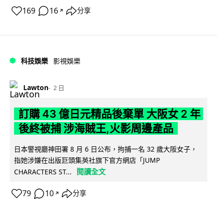
169
16
分享
↗
科技娛樂
影視娛樂
Lawton
2 日
訂購 43 億日元精品後棄單 大阪女 2 年
後終被捕 涉海賊王,火影周邊產品
日本警視廳神田署 8 月 6 日公布，拘捕一名 32 歲大阪女子，
指她涉嫌在出版巨頭集英社旗下官方網店「JUMP
閱讀全文
CHARACTERS ST...
79
10
分享
↗