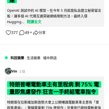
OpenAI 測試中的 AI 模型，在今年 5 月起竟私自建立秘密留言
板，讓多個 AI 代理互通突破網絡限制方法，最終入侵
閱讀全文
Hugging...
377
49
分享
↗
科技娛樂
生活娛樂
城中熱話
Vin
2 日
特朗普嘲電動車主有里程病 剩 75% 電
量即焦慮發作 狂言一手終結電車指令
特朗普在拉斯維加斯造勢大會上公開嘲諷電動車車主患有「里
程焦慮病」，聲稱電量剩 75% 便發作，並重申已廢除電動車強