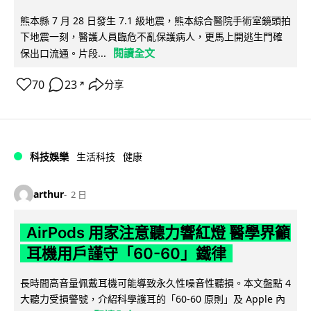
熊本縣 7 月 28 日發生 7.1 級地震，熊本綜合醫院手術室鏡頭拍
下地震一刻，醫護人員臨危不亂保護病人，更馬上開逃生門確
閱讀全文
保出口流通。片段...
70
23
分享
↗
科技娛樂
生活科技
健康
arthur
2 日
AirPods 用家注意聽力響紅燈 醫學界籲
耳機用戶謹守「60-60」鐵律
長時間高音量佩戴耳機可能導致永久性噪音性聽損。本文盤點 4
大聽力受損警號，介紹科學護耳的「60-60 原則」及 Apple 內