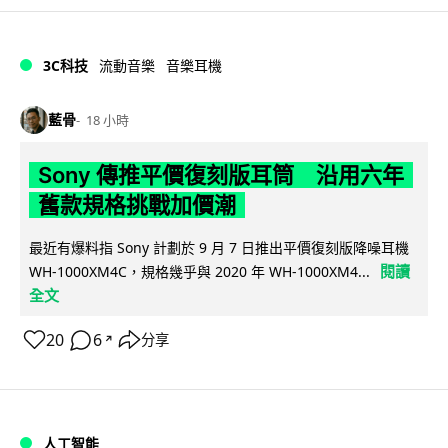
3C科技
流動音樂
音樂耳機
藍骨
18 小時
Sony 傳推平價復刻版耳筒 沿用六年
舊款規格挑戰加價潮
最近有爆料指 Sony 計劃於 9 月 7 日推出平價復刻版降噪耳機
閱讀
WH-1000XM4C，規格幾乎與 2020 年 WH-1000XM4...
全文
20
6
分享
↗
人工智能