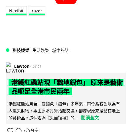
Nextbit
razer
科技娛樂
生活娛樂
城中熱話
Lawton
57 分
港鐵紅磡站現「黐地銀包」 原來是藝術
品呃足全港市民兩年
港鐵紅磡站月台一個銀色「銀包」多年來一再令乘客誤以為有
人遺失財物，事主原本打算拾起交還，卻發現原來是黏在地上
閱讀全文
的藝術品。這件名為《失而復得》的...
分享