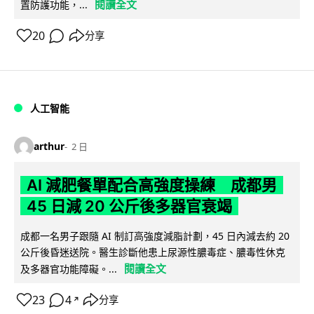
閱讀全文
置防護功能，...
20
分享
人工智能
arthur
2 日
AI 減肥餐單配合高強度操練 成都男
45 日減 20 公斤後多器官衰竭
成都一名男子跟隨 AI 制訂高強度減脂計劃，45 日內減去約 20
公斤後昏迷送院。醫生診斷他患上尿源性膿毒症、膿毒性休克
閱讀全文
及多器官功能障礙。...
23
4
分享
↗