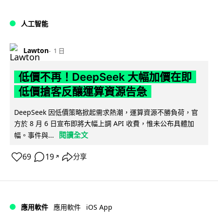
人工智能
Lawton
1 日
低價不再！DeepSeek 大幅加價在即
低價搶客反釀運算資源告急
DeepSeek 因低價策略掀起需求熱潮，運算資源不勝負荷，官
方於 8 月 6 日宣布即將大幅上調 API 收費，惟未公布具體加
閱讀全文
幅。事件與...
69
19
分享
↗
iOS App
應用軟件
應用軟件