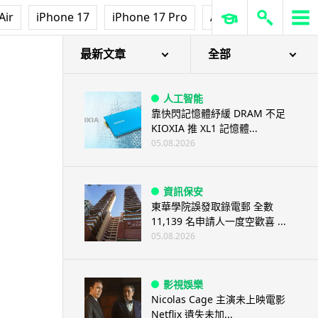
Air
iPhone 17
iPhone 17 Pro
AirPods Pro 3
Ap
最新文章
全部
人工智能
靠快閃記憶體紓緩 DRAM 不足
KIOXIA 推 XL1 記憶體...
05.08.2026
資訊保安
東華學院誤發取錄電郵 全數
11,139 名申請人一度空歡喜 ...
05.08.2026
影視娛樂
Nicolas Cage 主演未上映電影
Netflix 遺失未加...