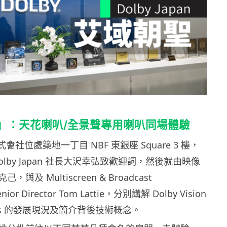
」：天花喇叭
/
全景聲專用喇叭同場體驗
式會社位處築地一丁目
NBF
東銀座
Square 3
樓，
lby Japan
社長大沢幸弘致歡迎詞，然後就由映像
克己，與及
Multiscreen & Broadcast
nior Director Tom Lattie
，分別講解
Dolby Vision
s
的發展現況及簡介背後技術概念。