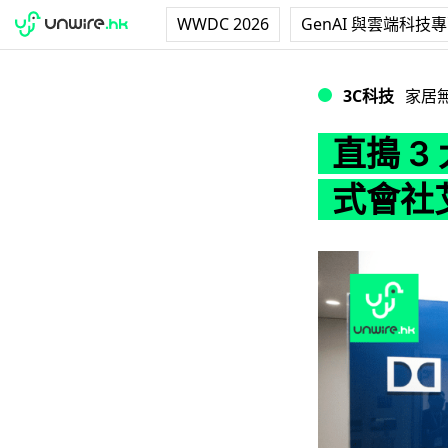
WWDC 2026
GenAI 與雲端科技
直搗 3 大體驗室 D
3C科技
家居
直搗 3 
式會社