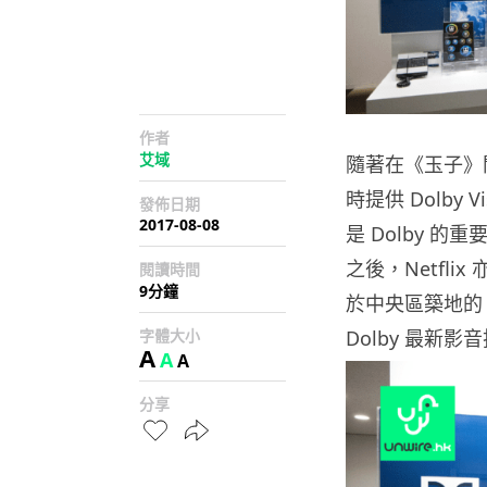
作者
艾域
隨著在《玉子》
時提供
Dolby V
發佈日期
2017-08-08
是
Dolby
的重
之後，
Netflix
閱讀時間
9分鐘
於中央區築地的
字體大小
Dolby
最新影音
A
A
A
分享