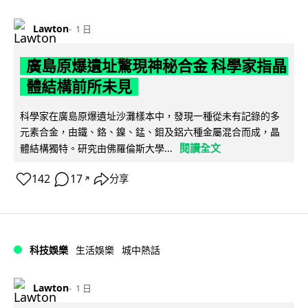
Lawton
1 日
廣島原爆遺址驚現神秘合金 科學家指晶
體結構前所未見
科學家在廣島原爆遺址沙灘樣本中，發現一種從未有記錄的多
元素合金，由鐵、鉻、鎳、錳、鉬及鋁六種金屬混合而成，晶
閱讀全文
體結構獨特。研究由佛羅倫斯大學...
142
17
分享
↗
科技娛樂
生活娛樂
城中熱話
Lawton
1 日