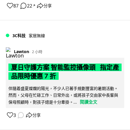
87
22
分享
↗
3C科技
家居無線
Lawton
2 小時
夏日守護方案 智能監控攝像頭 指定產
品限時優惠 7 折
伴隨着盛夏燦爛的陽光，不少人已著手規劃豐富的暑期活動。
然而，父母在忙碌工作、日常外出，或將孩子交由家中長輩與
閱讀全文
保母照顧時，對孩子總是十分牽掛。...
3
分享