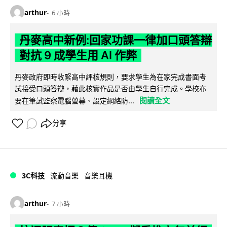
arthur
6 小時
丹麥高中新例:回家功課一律加口頭答辯
對抗 9 成學生用 AI 作弊
丹麥政府即時收緊高中評核規則，要求學生為在家完成書面考
試接受口頭答辯，藉此核實作品是否由學生自行完成。學校亦
閱讀全文
要在筆試監察電腦螢幕、設定網絡防...
分享
3C科技
流動音樂
音樂耳機
arthur
7 小時