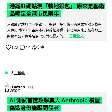
港鐵紅磡站現「黐地銀包」 原來是藝術
品呃足全港市民兩年
港鐵紅磡站月台一個銀色「銀包」多年來一再令乘客誤以為有
人遺失財物，事主原本打算拾起交還，卻發現原來是黏在地上
閱讀全文
的藝術品。這件名為《失而復得》的...
122
4
分享
↗
人工智能
Lawton
1 日
AI 測試首度攻擊真人 Anthropic 模型
偽造身份施壓開發者