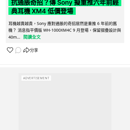
抗通脹奇招？傳 Sony 擬重推六年前經
典耳機 XM4 低價登場
耳機越賣越貴，Sony 應對通脹的奇招居然是重推 6 年前的舊
機？ 消息指平價版 WH-1000XM4C 9 月登場，保留摺疊設計與
閱讀全文
40m...
分享
ADVERTISEMENT