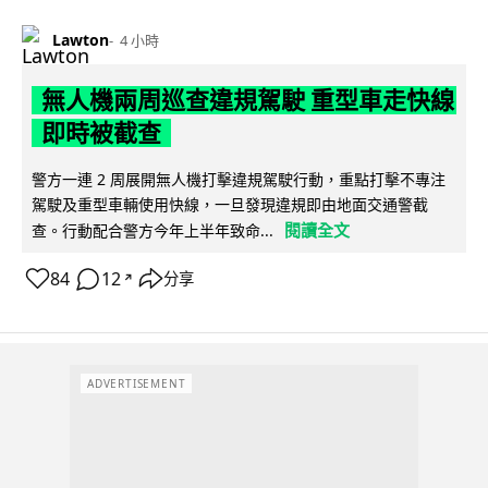
Lawton
4 小時
無人機兩周巡查違規駕駛 重型車走快線
即時被截查
警方一連 2 周展開無人機打擊違規駕駛行動，重點打擊不專注
駕駛及重型車輛使用快線，一旦發現違規即由地面交通警截
閱讀全文
查。行動配合警方今年上半年致命...
84
12
分享
↗
ADVERTISEMENT