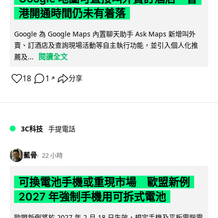
港開通時間仍未有着落
Google 為 Google Maps 內置聊天助手 Ask Maps 新增叫外
賣、訂酒店及查詢現場活動等自主執行功能，並引入個人化推
閱讀全文
薦及...
18
1
分享
↗
3C科技
手提電話
藍骨
22 小時
可換電池手機或重現市場 歐盟新例
2027 年強制手機用可拆式電池
歐盟新例將於 2027 年 2 月 18 日生效，規定手機及平板電腦電