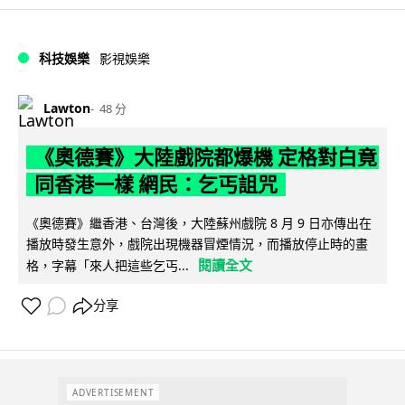
科技娛樂
影視娛樂
Lawton
48 分
《奧德賽》大陸戲院都爆機 定格對白竟
同香港一樣 網民：乞丐詛咒
《奧德賽》繼香港、台灣後，大陸蘇州戲院 8 月 9 日亦傳出在
播放時發生意外，戲院出現機器冒煙情況，而播放停止時的畫
閱讀全文
格，字幕「來人把這些乞丐...
分享
ADVERTISEMENT