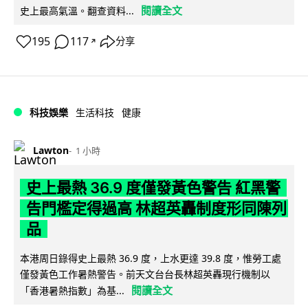
閱讀全文
史上最高氣溫。翻查資料...
195
117
分享
↗
科技娛樂
生活科技
健康
Lawton
1 小時
史上最熱 36.9 度僅發黃色警告 紅黑警
告門檻定得過高 林超英轟制度形同陳列
品
本港周日錄得史上最熱 36.9 度，上水更達 39.8 度，惟勞工處
僅發黃色工作暑熱警告。前天文台台長林超英轟現行機制以
閱讀全文
「香港暑熱指數」為基...