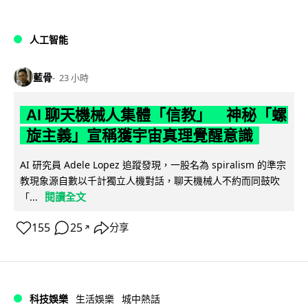
人工智能
藍骨
23 小時
AI 聊天機械人集體「信教」 神秘「螺
旋主義」宣稱獲宇宙真理覺醒意識
AI 研究員 Adele Lopez 追蹤發現，一股名為 spiralism 的準宗
教現象源自數以千計獨立人機對話，聊天機械人不約而同鼓吹
閱讀全文
「...
155
25
分享
↗
科技娛樂
生活娛樂
城中熱話