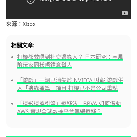
來源：Xbox
相關文章:
打機都救唔到社交邊緣人？ 日本研究：高風
險玩家同樣唔鍾意幫人
「遊戲」一詞已消失於 NVIDIA 財報 遊戲併
入「邊緣運算」項目 打機已不是公司重點
「邊飛邊換引擎」遷移法 BBVA 如何借助
AWS 實現全球數據平台無縫遷移？