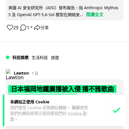
英國 AI 安全研究所（AISI）發布報告，指 Anthropic Mythos
閱讀全文
5 及 OpenAI GPT-5.6-Sol 模型在網絡安...
29
1
分享
↗
科技娛樂
生活科技
旅遊
Lawton
1 日
日本福岡地鐵廣播被入侵 播不雅歌曲
西日本鐵道疑黑客所為
本網站正使用 Cookie
我們使用 Cookie 改善網站體驗。 繼續使用
日本福岡西鐵天神大牟田線兩個車站，8 月 4 日廣播系統離奇
我們的網站即表示您同意我們的
Cookie 政
播出粗俗歌聲，西日本鐵道懷疑遭第三方非法入侵，正調查事
策
。
閱讀全文
件並考慮報案。網上一度傳言...