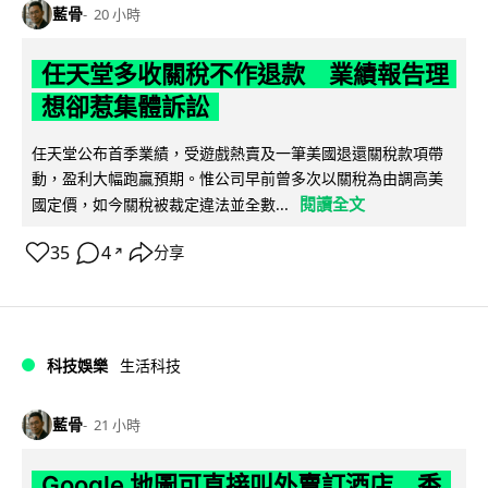
藍骨
20 小時
任天堂多收關稅不作退款 業績報告理
想卻惹集體訴訟
任天堂公布首季業績，受遊戲熱賣及一筆美國退還關稅款項帶
動，盈利大幅跑贏預期。惟公司早前曾多次以關稅為由調高美
閱讀全文
國定價，如今關稅被裁定違法並全數...
35
4
分享
↗
科技娛樂
生活科技
藍骨
21 小時
Google 地圖可直接叫外賣訂酒店 香