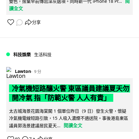
閱
雙色，捨棄早前傳出深灰選項。同時新一代 iPhone 18 Pr...
讀全文
分享
科技娛樂
生活科技
Lawton
9 分
冷氣機短路釀火警 東區議員建議夏天勿
開冷氣 指「防範火警 人人有責」
太古城海景花園海棠閣 1 個單位昨日（9 日）發生火警，懷疑
冷氣機電線短路引致，15 人吸入濃煙不適送院。事後港島東區
閱讀全文
議員郭浩景建議居民夏天...