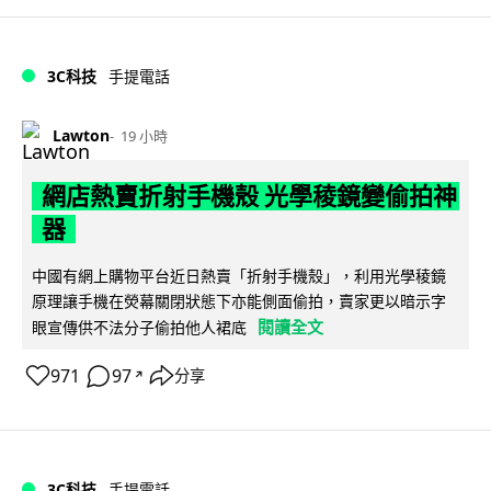
3C科技
手提電話
Lawton
19 小時
網店熱賣折射手機殼 光學稜鏡變偷拍神
器
中國有網上購物平台近日熱賣「折射手機殼」，利用光學稜鏡
原理讓手機在熒幕關閉狀態下亦能側面偷拍，賣家更以暗示字
閱讀全文
眼宣傳供不法分子偷拍他人裙底
971
97
分享
↗
3C科技
手提電話