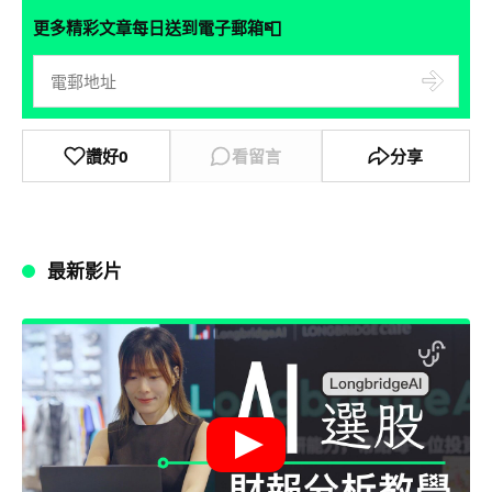
📮
更多精彩文章每日送到電子郵箱
讚好
0
看留言
分享
最新影片