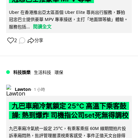
Uber 在香港推出亞太區首個 Uber Elite 尊尚出行服務，夥拍
冠忠巴士提供豪華 MPV 專車接送，主打「地面頭等艙」體驗。
閱讀全文
服務包括...
2
分享
科技娛樂
生活科技
環保
Lawton
1 小時
九巴車廂冷氣鎖定 25°C 高溫下乘客鼓
譟: 熱到爆炸 司機指公司set死無得調校
九巴車廂冷氣統一設定 25°C，有乘客乘搭 60M 線期間拍片投
訴車廂悶熱，批評管理層漠視乘客感受，事件正值天文台錄得