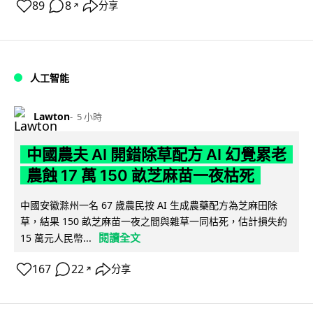
89
8
分享
↗
人工智能
Lawton
5 小時
中國農夫 AI 開錯除草配方 AI 幻覺累老
農蝕 17 萬 150 畝芝麻苗一夜枯死
中國安徽滁州一名 67 歲農民按 AI 生成農藥配方為芝麻田除
草，結果 150 畝芝麻苗一夜之間與雜草一同枯死，估計損失約
閱讀全文
15 萬元人民幣...
167
22
分享
↗