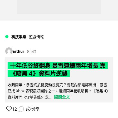
科技娛樂
遊戲情報
arthur
9 小時
十年低谷終翻身 暴雪連續兩年增長 靠
《暗黑 4》資料片逆襲
收購兩年，暴雪終於擺脫動視魔咒？總裁內部電郵流出：暴雪
已成 Xbox 表現最好團隊之一，連續兩年營收增長。《暗黑 4》
閱讀全文
資料片同《守望先鋒》成...
12
分享