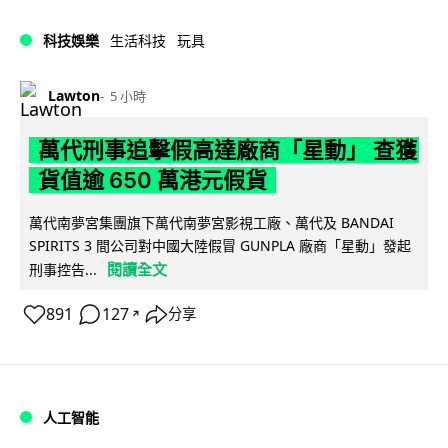
科技娛樂
生活科技
玩具
Lawton
5 小時
萬代刑事追擊假高達廠商「星動」 查獲
貨值逾 650 萬港元假貨
萬代南夢宮集團旗下萬代南夢宮影視工廠、萬代及 BANDAI
SPIRITS 3 間公司對中國大陸假冒 GUNPLA 廠商「星動」發起
閱讀全文
刑事控告...
891
127
分享
↗
人工智能