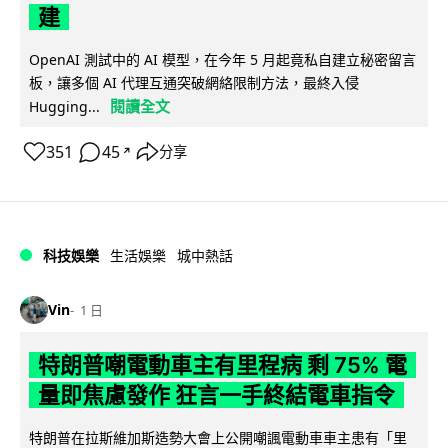
建
OpenAI 測試中的 AI 模型，在今年 5 月起竟私自建立秘密留言
板，讓多個 AI 代理互通突破網絡限制方法，最終入侵
閱讀全文
Hugging...
351
45
分享
↗
科技娛樂
生活娛樂
城中熱話
Vin
1 日
特朗普嘲電動車主有里程病 剩 75% 電
量即焦慮發作 狂言一手終結電車指令
特朗普在拉斯維加斯造勢大會上公開嘲諷電動車車主患有「里