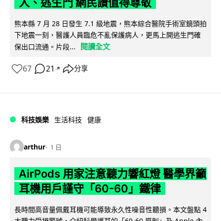
人、逃生門 網民讚值得尊敬
熊本縣 7 月 28 日發生 7.1 級地震，熊本綜合醫院手術室鏡頭拍
下地震一刻，醫護人員臨危不亂保護病人，更馬上開逃生門確
閱讀全文
保出口流通。片段...
67
21
分享
↗
科技娛樂
生活科技
健康
arthur
1 日
AirPods 用家注意聽力響紅燈 醫學界籲
耳機用戶謹守「60-60」鐵律
長時間高音量佩戴耳機可能導致永久性噪音性聽損。本文盤點 4
大聽力受損警號，介紹科學護耳的「60-60 原則」及 Apple 內