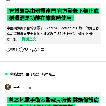
智博通路由器爆後門 官方緊急下架止血
稱漏洞是功能在維修時使用
中國網通廠商智博通電子（Zbtlink Electronics）旗下的路由器
產品爆出嚴重安全漏洞，被發現每 35 秒便會與中國伺服器連
閱讀全文
線，旗...
351
78
分享
↗
科技娛樂
生活娛樂
城中熱話
Lawton
1 日
熊本地震手術室驚魂片瘋傳 醫護保護病