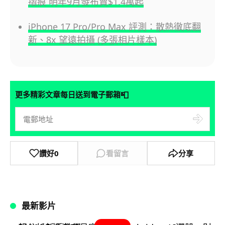
摺痕 明年9月發布賣$1.4萬起
iPhone 17 Pro/Pro Max 評測：散熱徹底翻
新、8x 望遠拍攝 (多張相片樣本)
📮
更多精彩文章每日送到電子郵箱
讚好
0
看留言
分享
最新影片