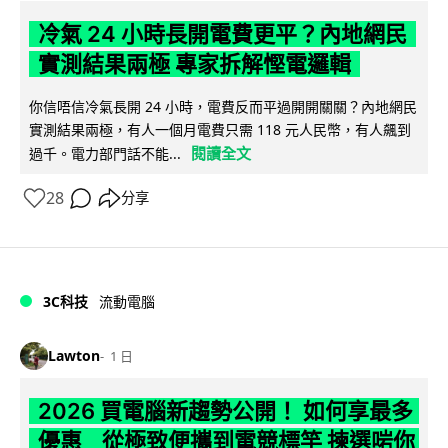
冷氣 24 小時長開電費更平？內地網民
實測結果兩極 專家拆解慳電邏輯
你信唔信冷氣長開 24 小時，電費反而平過開開關關？內地網民
實測結果兩極，有人一個月電費只需 118 元人民幣，有人飆到
閱讀全文
過千。電力部門話不能...
28
分享
3C科技
流動電腦
Lawton
1 日
2026 買電腦新趨勢公開！ 如何享最多
優惠 從極致便攜到電競標竿 揀選啱你