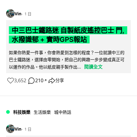
Vin
1 日
中三巴士鐵路迷 自製紙皮遙控巴士 門,
水撥識郁 + 實時GPS報站
如果你熱愛一件事，你會熱愛到怎樣的程度？一位就讀中三的
巴士鐵路迷，選擇由零開始，把自己的興趣一步步變成真正可
閱讀全文
以運作的作品。他以紙皮親手製作出...
3,652
210
分享
↗
科技娛樂
生活娛樂
城中熱話
Vin
1 日