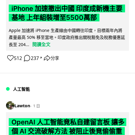
iPhone 加速撤出中國 印度成新機主要
基地 上年組裝增至5500萬部
Apple 加速將 iPhone 生產線由中國轉往印度，目標兩年內將
產量最高 50% 移至當地。印度政府推出關稅豁免及稅務優惠延
閱讀全文
長至 204...
512
237
分享
↗
人工智能
Lawton
1 日
OpenAI 人工智能竟私自建留言板 讓多
個 AI 交流破解方法 被阻止後竟偷偷重