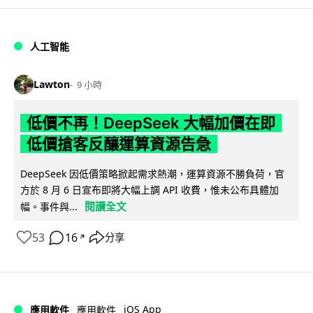
人工智能
Lawton
9 小時
低價不再！DeepSeek 大幅加價在即
低價搶客反釀運算資源告急
DeepSeek 因低價策略掀起需求熱潮，運算資源不勝負荷，官
方於 8 月 6 日宣布即將大幅上調 API 收費，惟未公布具體加
閱讀全文
幅。事件與...
53
16
分享
↗
iOS App
應用軟件
應用軟件