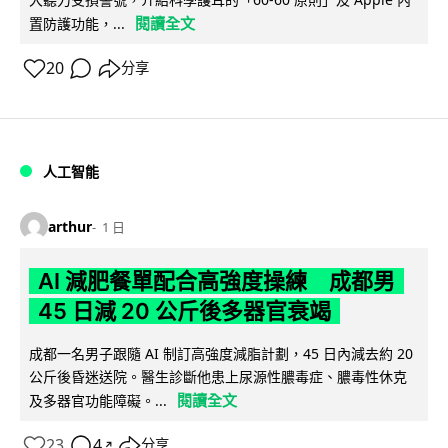
閱讀全文
置防護功能，...
20
分享
人工智能
arthur
1 日
AI 減肥餐單配合高強度操練 成都男
45 日減 20 公斤後多器官衰竭
成都一名男子跟隨 AI 制訂高強度減脂計劃，45 日內減去約 20
公斤後昏迷送院。醫生診斷他患上尿源性膿毒症、膿毒性休克
閱讀全文
及多器官功能障礙。...
23
4
分享
↗