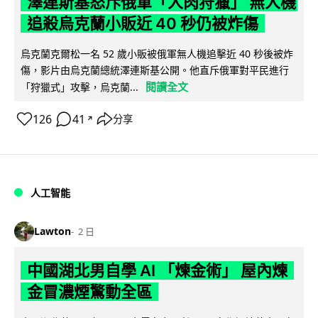
澤連斯基怒斥俄軍「人肉狩獵」 無人機
追殺烏克蘭小販近 40 秒仍被炸傷
烏克蘭克爾松一名 52 歲小販被俄軍無人機追擊近 40 秒後被炸
傷，影片由烏克蘭總統澤連斯基公開。他直斥俄軍對平民進行
閱讀全文
「狩獵式」攻擊，烏克蘭...
126
41
分享
↗
人工智能
Lawton
2 日
中國湖北男自學 AI 「煉金術」 屋內煉
金冒濃煙驚動全區