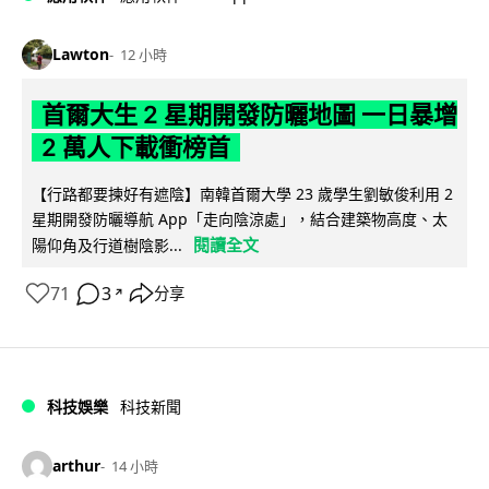
Lawton
12 小時
首爾大生 2 星期開發防曬地圖 一日暴增
2 萬人下載衝榜首
【行路都要揀好有遮陰】南韓首爾大學 23 歲學生劉敏俊利用 2
星期開發防曬導航 App「走向陰涼處」，結合建築物高度、太
閱讀全文
陽仰角及行道樹陰影...
71
3
分享
↗
科技娛樂
科技新聞
arthur
14 小時