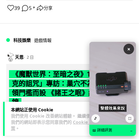
39
5
分享
↗
科技娛樂
遊戲情報
×
天恩
2 日
《魔獸世界：至暗之夜》12.1 「烏拉特
克的詛咒」專訪：巢穴不為提高世界首
領門檻而設 《諸王之眠》縮短約 10 分
鐘
本網站正使用 Cookie
《魔獸世界：至暗之夜》版本更新 12.1「烏拉特克的詛咒」將
我們使用 Cookie 改善網站體驗。 繼續使用
🎵
⛶
我們的網站即表示您同意我們的
Cookie 政
於 8 月 13 日正式上線，帶來全新區域「盤蛇島」、地城「毒牙
策
。
閱讀全文
祭壇」、新型態世...
📖 詳細評測
→