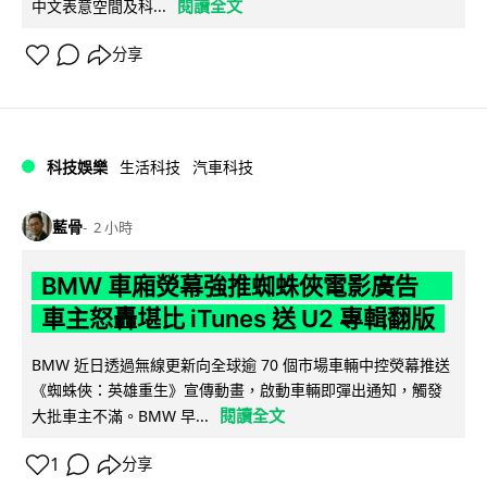
閱讀全文
中文表意空間及科...
分享
科技娛樂
生活科技
汽車科技
藍骨
2 小時
BMW 車廂熒幕強推蜘蛛俠電影廣告
車主怒轟堪比 iTunes 送 U2 專輯翻版
BMW 近日透過無線更新向全球逾 70 個市場車輛中控熒幕推送
《蜘蛛俠：英雄重生》宣傳動畫，啟動車輛即彈出通知，觸發
閱讀全文
大批車主不滿。BMW 早...
1
分享