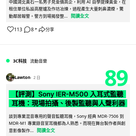
中國湖北黃石一名男子見金價高企，利用 AI 自學提煉黃金，在
租住單位私設高壓爐及作坊冶煉，過程產生大量刺鼻濃煙，驚
閱讀全文
動鄰居報警。警方到場揭發整...
113
8
分享
↗
3C科技
流動音樂
89
Lawton
2 日
【評測】Sony IER-M500 入耳式監聽
耳機：現場拍攝、後製監聽與人聲利器
談到專業混音專用的聲音監聽耳機，Sony 經典 MDR-7506 到
MDR-M1 專業錄音室耳機都為人熟悉。而現在舞台製作者與創
閱讀全文
意影像製作...