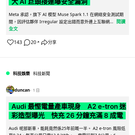
大 AI 巨頭接連曝安全漏洞
Meta 承認，旗下 AI 模型 Muse Spark 1.1 在網絡安全測試期
閱讀
間，因評估夥伴 Irregular 設定出錯而意外連上互聯網...
全文
143
20
分享
↗
科技娛樂
科技新聞
duncan
1 日
Audi 最慳電量產車現身 A2 e-tron 迷
彩造型曝光 快充 26 分鐘充滿 8 成電
Audi 呢部新車，能耗竟然係25年前嘅一半。 A2 e-tron 風阻低