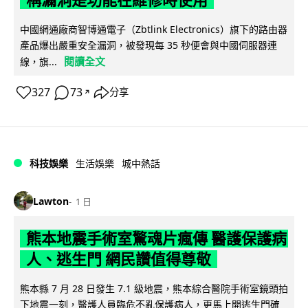
稱漏洞是功能在維修時使用
中國網通廠商智博通電子（Zbtlink Electronics）旗下的路由器
產品爆出嚴重安全漏洞，被發現每 35 秒便會與中國伺服器連
閱讀全文
線，旗...
327
73
分享
↗
科技娛樂
生活娛樂
城中熱話
Lawton
1 日
熊本地震手術室驚魂片瘋傳 醫護保護病
人、逃生門 網民讚值得尊敬
熊本縣 7 月 28 日發生 7.1 級地震，熊本綜合醫院手術室鏡頭拍
下地震一刻，醫護人員臨危不亂保護病人，更馬上開逃生門確