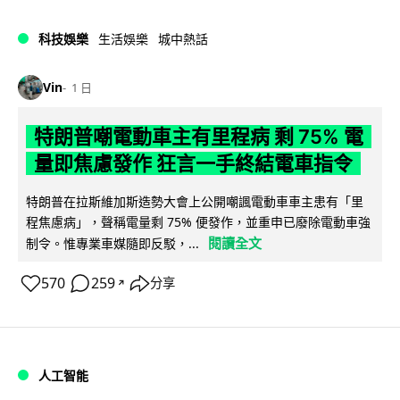
科技娛樂
生活娛樂
城中熱話
Vin
1 日
特朗普嘲電動車主有里程病 剩 75% 電
量即焦慮發作 狂言一手終結電車指令
特朗普在拉斯維加斯造勢大會上公開嘲諷電動車車主患有「里
程焦慮病」，聲稱電量剩 75% 便發作，並重申已廢除電動車強
閱讀全文
制令。惟專業車媒隨即反駁，...
570
259
分享
↗
人工智能