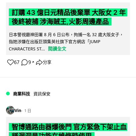
訂購 43 億日元精品後棄單 大阪女 2 年
後終被捕 涉海賊王,火影周邊產品
日本警視廳神田署 8 月 6 日公布，拘捕一名 32 歲大阪女子，
指她涉嫌在出版巨頭集英社旗下官方網店「JUMP
閱讀全文
CHARACTERS ST...
67
9
分享
↗
商業科技
資訊保安
Vin
1 日
智博通路由器爆後門 官方緊急下架止血