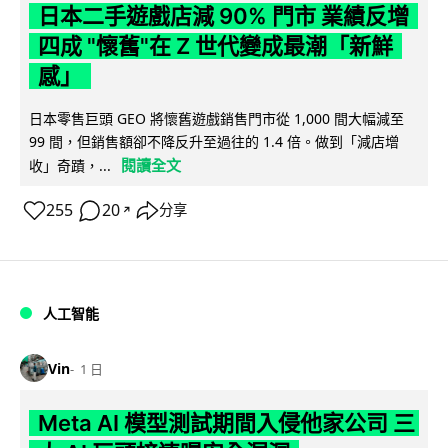
日本二手遊戲店減 90% 門市 業績反增
四成 "懷舊"在 Z 世代變成最潮「新鮮
感」
日本零售巨頭 GEO 將懷舊遊戲銷售門市從 1,000 間大幅減至
99 間，但銷售額卻不降反升至過往的 1.4 倍。做到「減店增
閱讀全文
收」奇蹟，...
255
20
分享
↗
人工智能
Vin
1 日
Meta AI 模型測試期間入侵他家公司 三