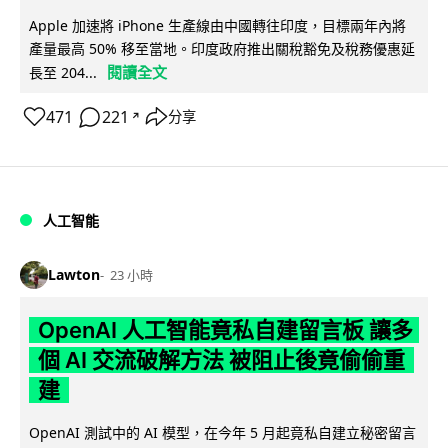
Apple 加速將 iPhone 生產線由中國轉往印度，目標兩年內將
產量最高 50% 移至當地。印度政府推出關稅豁免及稅務優惠延
閱讀全文
長至 204...
471
221
分享
↗
人工智能
Lawton
23 小時
OpenAI 人工智能竟私自建留言板 讓多
個 AI 交流破解方法 被阻止後竟偷偷重
建
OpenAI 測試中的 AI 模型，在今年 5 月起竟私自建立秘密留言