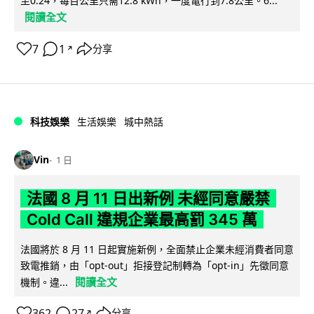
至0.24，每百公里只需12.8 kWh，一度電行到7.8公里。6...
閱讀全文
7
1
分享
↗
科技娛樂
生活娛樂
城中熱話
Vin
1 日
法國 8 月 11 日出新例 未經同意嚴禁
Cold Call 違規企業最高罰 345 萬
法國將於 8 月 11 日起實施新例，全面禁止企業未經消費者同意
致電推銷，由「opt-out」拒接登記制轉為「opt-in」先徵同意
閱讀全文
機制。違...
362
27
分享
↗