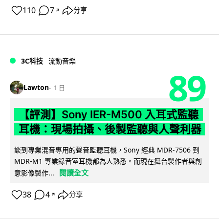
110
7
分享
↗
3C科技
流動音樂
89
Lawton
1 日
【評測】Sony IER-M500 入耳式監聽
耳機：現場拍攝、後製監聽與人聲利器
談到專業混音專用的聲音監聽耳機，Sony 經典 MDR-7506 到
MDR-M1 專業錄音室耳機都為人熟悉。而現在舞台製作者與創
閱讀全文
意影像製作...
38
4
分享
↗