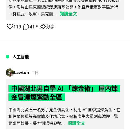
烏克蘭克爾松一名 52 歲小販被俄軍無人機追擊近 40 秒後被炸
傷，影片由烏克蘭總統澤連斯基公開。他直斥俄軍對平民進行
閱讀全文
「狩獵式」攻擊，烏克蘭...
119
41
分享
↗
人工智能
Lawton
1 日
中國湖北男自學 AI 「煉金術」 屋內煉
金冒濃煙驚動全區
中國湖北黃石一名男子見金價高企，利用 AI 自學提煉黃金，在
租住單位私設高壓爐及作坊冶煉，過程產生大量刺鼻濃煙，驚
閱讀全文
動鄰居報警。警方到場揭發整...