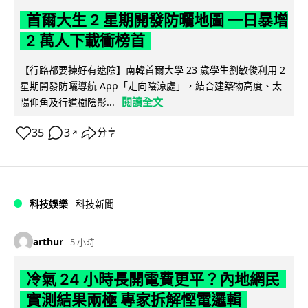
首爾大生 2 星期開發防曬地圖 一日暴增
2 萬人下載衝榜首
【行路都要揀好有遮陰】南韓首爾大學 23 歲學生劉敏俊利用 2
星期開發防曬導航 App「走向陰涼處」，結合建築物高度、太
閱讀全文
陽仰角及行道樹陰影...
35
3
分享
↗
科技娛樂
科技新聞
arthur
5 小時
冷氣 24 小時長開電費更平？內地網民
實測結果兩極 專家拆解慳電邏輯