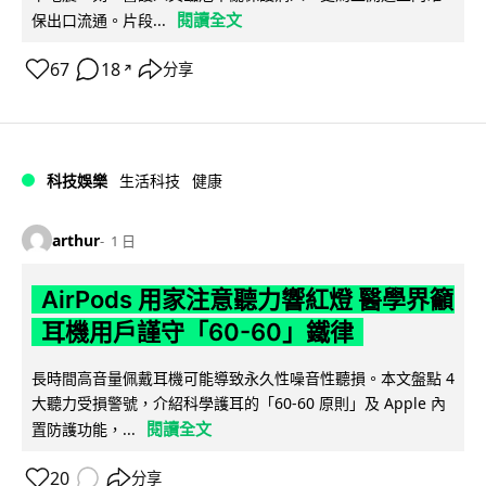
閱讀全文
保出口流通。片段...
67
18
分享
↗
科技娛樂
生活科技
健康
arthur
1 日
AirPods 用家注意聽力響紅燈 醫學界籲
耳機用戶謹守「60-60」鐵律
長時間高音量佩戴耳機可能導致永久性噪音性聽損。本文盤點 4
大聽力受損警號，介紹科學護耳的「60-60 原則」及 Apple 內
閱讀全文
置防護功能，...
20
分享