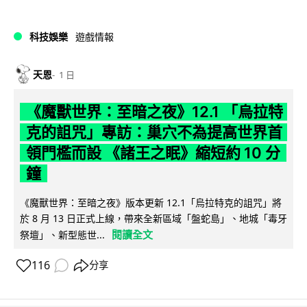
科技娛樂
遊戲情報
天恩
1 日
《魔獸世界：至暗之夜》12.1 「烏拉特
克的詛咒」專訪：巢穴不為提高世界首
領門檻而設 《諸王之眠》縮短約 10 分
鐘
《魔獸世界：至暗之夜》版本更新 12.1「烏拉特克的詛咒」將
於 8 月 13 日正式上線，帶來全新區域「盤蛇島」、地城「毒牙
閱讀全文
祭壇」、新型態世...
116
分享