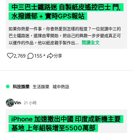
中三巴士鐵路迷 自製紙皮遙控巴士 門,
水撥識郁 + 實時GPS報站
如果你熱愛一件事，你會熱愛到怎樣的程度？一位就讀中三的
巴士鐵路迷，選擇由零開始，把自己的興趣一步步變成真正可
閱讀全文
以運作的作品。他以紙皮親手製作出...
2,769
155
分享
↗
科技娛樂
生活娛樂
城中熱話
Vin
21 小時
iPhone 加速撤出中國 印度成新機主要
基地 上年組裝增至5500萬部