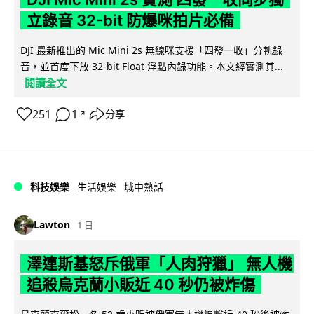
立錄音 32-bit 防爆咪拍片必備
DJI 最新推出的 Mic Mini 2s 無線咪支援「四發一收」分軌錄
音，並首度下放 32-bit Float 浮點內錄功能。本文經實測其...
閱讀全文
251
1
分享
↗
科技娛樂
生活娛樂
城中熱話
Lawton
1 日
澤連斯基怒斥俄軍「人肉狩獵」 無人機
追殺烏克蘭小販近 40 秒仍被炸傷