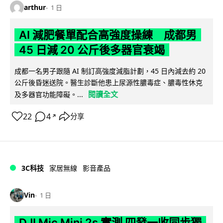
arthur
1 日
AI 減肥餐單配合高強度操練 成都男
45 日減 20 公斤後多器官衰竭
成都一名男子跟隨 AI 制訂高強度減脂計劃，45 日內減去約 20
公斤後昏迷送院。醫生診斷他患上尿源性膿毒症、膿毒性休克
閱讀全文
及多器官功能障礙。...
22
4
分享
↗
3C科技
家居無線
影音產品
Vin
1 日
DJI Mic Mini 2s 實測 四發一收同步獨