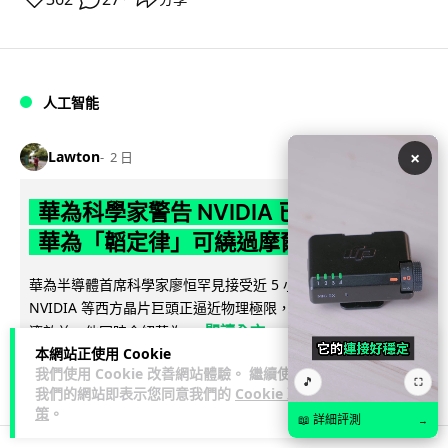
人工智能
×
Lawton
2 日
華為科學家警告 NVIDIA 已近物理極限
華為「韜定律」可繞過摩爾定律瓶頸
華為半導體首席科學家廖恒罕見接受近 5 小時專訪，警告
NVIDIA 等西方晶片巨頭正逼近物理極限，傳統製程升級已失經
閱讀全文
濟效益。他同時介紹華為...
本網站正使用 Cookie
我們使用 Cookie 改善網站體驗。 繼續使用
1,591
602
分享
↗
🎵
⛶
我們的網站即表示您同意我們的
Cookie 政
策
。
📖 詳細評測
→