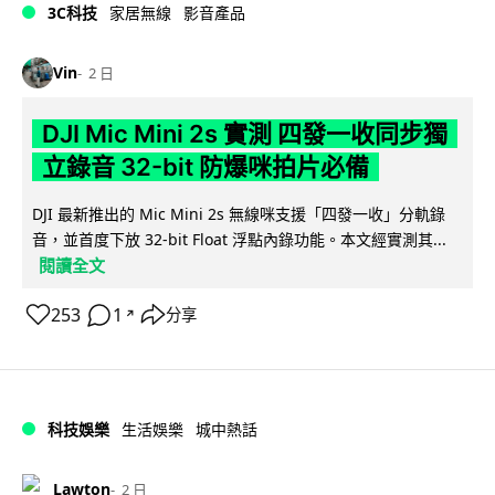
3C科技
家居無線
影音產品
Vin
2 日
DJI Mic Mini 2s 實測 四發一收同步獨
立錄音 32-bit 防爆咪拍片必備
DJI 最新推出的 Mic Mini 2s 無線咪支援「四發一收」分軌錄
音，並首度下放 32-bit Float 浮點內錄功能。本文經實測其...
閱讀全文
253
1
分享
↗
科技娛樂
生活娛樂
城中熱話
Lawton
2 日