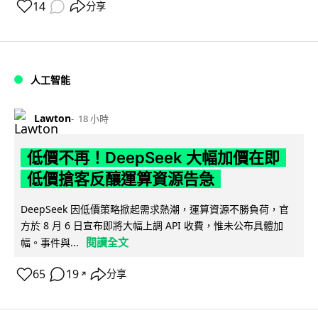
14
分享
人工智能
Lawton
18 小時
低價不再！DeepSeek 大幅加價在即
低價搶客反釀運算資源告急
DeepSeek 因低價策略掀起需求熱潮，運算資源不勝負荷，官
方於 8 月 6 日宣布即將大幅上調 API 收費，惟未公布具體加
閱讀全文
幅。事件與...
65
19
分享
↗