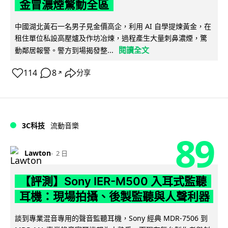
金冒濃煙驚動全區
中國湖北黃石一名男子見金價高企，利用 AI 自學提煉黃金，在
租住單位私設高壓爐及作坊冶煉，過程產生大量刺鼻濃煙，驚
閱讀全文
動鄰居報警。警方到場揭發整...
114
8
分享
↗
3C科技
流動音樂
89
Lawton
2 日
【評測】Sony IER-M500 入耳式監聽
耳機：現場拍攝、後製監聽與人聲利器
談到專業混音專用的聲音監聽耳機，Sony 經典 MDR-7506 到