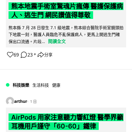
熊本地震手術室驚魂片瘋傳 醫護保護病
人、逃生門 網民讚值得尊敬
熊本縣 7 月 28 日發生 7.1 級地震，熊本綜合醫院手術室鏡頭拍
下地震一刻，醫護人員臨危不亂保護病人，更馬上開逃生門確
閱讀全文
保出口流通。片段...
69
23
分享
↗
科技娛樂
生活科技
健康
arthur
1 日
AirPods 用家注意聽力響紅燈 醫學界籲
耳機用戶謹守「60-60」鐵律