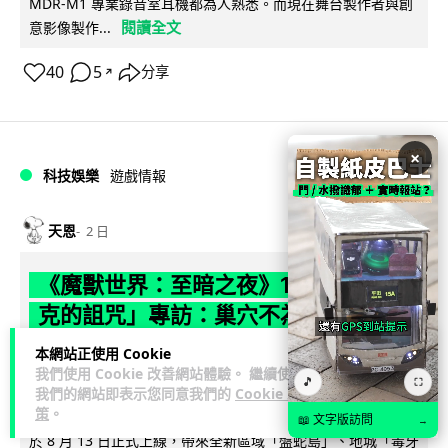
MDR-M1 專業錄音室耳機都為人熟悉。而現在舞台製作者與創
閱讀全文
意影像製作...
40
5
分享
↗
×
科技娛樂
遊戲情報
天恩
2 日
《魔獸世界：至暗之夜》12.1 「烏拉特
克的詛咒」專訪：巢穴不為提高世界首
領門檻而設 《諸王之眠》縮短約 10 分
本網站正使用 Cookie
鐘
我們使用 Cookie 改善網站體驗。 繼續使用
🎵
⛶
我們的網站即表示您同意我們的
Cookie 政
策
。
《魔獸世界：至暗之夜》版本更新 12.1「烏拉特克的詛咒」將
📖 文字版訪問
→
於 8 月 13 日正式上線，帶來全新區域「盤蛇島」、地城「毒牙