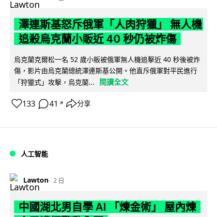
澤連斯基怒斥俄軍「人肉狩獵」 無人機
追殺烏克蘭小販近 40 秒仍被炸傷
烏克蘭克爾松一名 52 歲小販被俄軍無人機追擊近 40 秒後被炸
傷，影片由烏克蘭總統澤連斯基公開。他直斥俄軍對平民進行
閱讀全文
「狩獵式」攻擊，烏克蘭...
133
41
分享
↗
人工智能
Lawton
2 日
中國湖北男自學 AI 「煉金術」 屋內煉