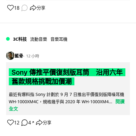
18
分享
3C科技
流動音樂
音樂耳機
藍骨
12 小時
Sony 傳推平價復刻版耳筒 沿用六年
舊款規格挑戰加價潮
最近有爆料指 Sony 計劃於 9 月 7 日推出平價復刻版降噪耳機
閱讀
WH-1000XM4C，規格幾乎與 2020 年 WH-1000XM4...
全文
12
4
分享
↗