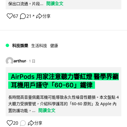
閱讀全文
保出口流通。片段...
67
21
分享
↗
科技娛樂
生活科技
健康
arthur
1 日
AirPods 用家注意聽力響紅燈 醫學界籲
耳機用戶謹守「60-60」鐵律
長時間高音量佩戴耳機可能導致永久性噪音性聽損。本文盤點 4
大聽力受損警號，介紹科學護耳的「60-60 原則」及 Apple 內
閱讀全文
置防護功能，...
20
分享