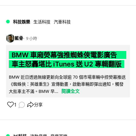
科技娛樂
生活科技
汽車科技
藍骨
9 小時
BMW 車廂熒幕強推蜘蛛俠電影廣告
車主怒轟堪比 iTunes 送 U2 專輯翻版
BMW 近日透過無線更新向全球逾 70 個市場車輛中控熒幕推送
《蜘蛛俠：英雄重生》宣傳動畫，啟動車輛即彈出通知，觸發
閱讀全文
大批車主不滿。BMW 早...
1
分享