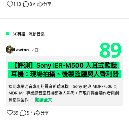
113
8
分享
↗
3C科技
流動音樂
89
Lawton
2 日
【評測】Sony IER-M500 入耳式監聽
耳機：現場拍攝、後製監聽與人聲利器
談到專業混音專用的聲音監聽耳機，Sony 經典 MDR-7506 到
MDR-M1 專業錄音室耳機都為人熟悉。而現在舞台製作者與創
閱讀全文
意影像製作...
39
5
分享
↗