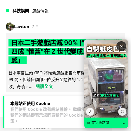
科技娛樂
遊戲情報
Lawton
2 日
日本二手遊戲店減 90% 門市 業績反增
×
四成 "懷舊"在 Z 世代變成最潮「新鮮
感」
日本零售巨頭 GEO 將懷舊遊戲銷售門市從 1,000 間大幅減至
99 間，但銷售額卻不降反升至過往的 1.4 倍。做到「減店增
閱讀全文
收」奇蹟，...
262
20
分享
↗
本網站正使用 Cookie
我們使用 Cookie 改善網站體驗。 繼續使用
🎵
⛶
我們的網站即表示您同意我們的
Cookie 政
策
。
📖 文字版訪問
→
ADVERTISEMENT