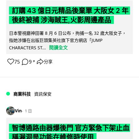
訂購 43 億日元精品後棄單 大阪女 2 年
後終被捕 涉海賊王,火影周邊產品
日本警視廳神田署 8 月 6 日公布，拘捕一名 32 歲大阪女子，
指她涉嫌在出版巨頭集英社旗下官方網店「JUMP
閱讀全文
CHARACTERS ST...
75
9
分享
↗
商業科技
資訊保安
Vin
1 日
智博通路由器爆後門 官方緊急下架止血
稱漏洞是功能在維修時使用