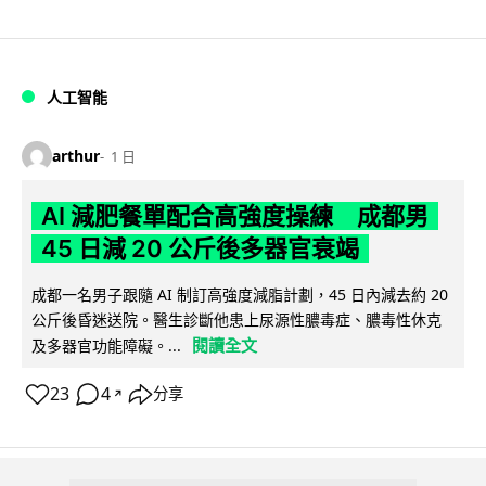
人工智能
arthur
1 日
AI 減肥餐單配合高強度操練 成都男
45 日減 20 公斤後多器官衰竭
成都一名男子跟隨 AI 制訂高強度減脂計劃，45 日內減去約 20
公斤後昏迷送院。醫生診斷他患上尿源性膿毒症、膿毒性休克
閱讀全文
及多器官功能障礙。...
23
4
分享
↗