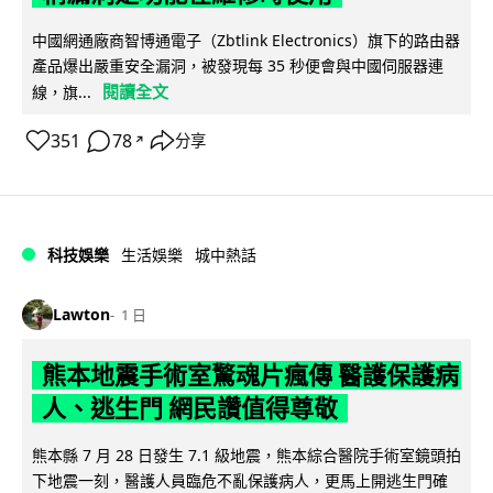
中國網通廠商智博通電子（Zbtlink Electronics）旗下的路由器
產品爆出嚴重安全漏洞，被發現每 35 秒便會與中國伺服器連
閱讀全文
線，旗...
351
78
分享
↗
科技娛樂
生活娛樂
城中熱話
Lawton
1 日
熊本地震手術室驚魂片瘋傳 醫護保護病
人、逃生門 網民讚值得尊敬
熊本縣 7 月 28 日發生 7.1 級地震，熊本綜合醫院手術室鏡頭拍
下地震一刻，醫護人員臨危不亂保護病人，更馬上開逃生門確