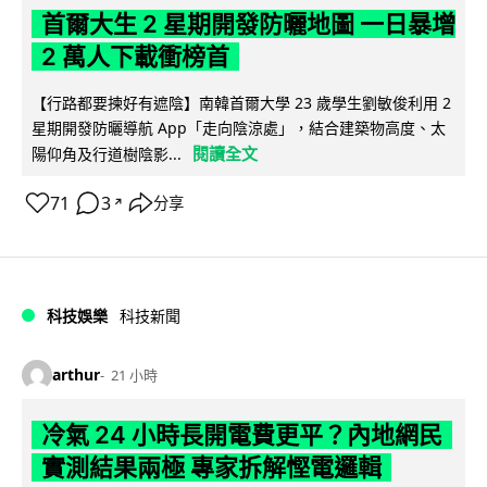
首爾大生 2 星期開發防曬地圖 一日暴增
2 萬人下載衝榜首
【行路都要揀好有遮陰】南韓首爾大學 23 歲學生劉敏俊利用 2
星期開發防曬導航 App「走向陰涼處」，結合建築物高度、太
閱讀全文
陽仰角及行道樹陰影...
71
3
分享
↗
科技娛樂
科技新聞
arthur
21 小時
冷氣 24 小時長開電費更平？內地網民
實測結果兩極 專家拆解慳電邏輯