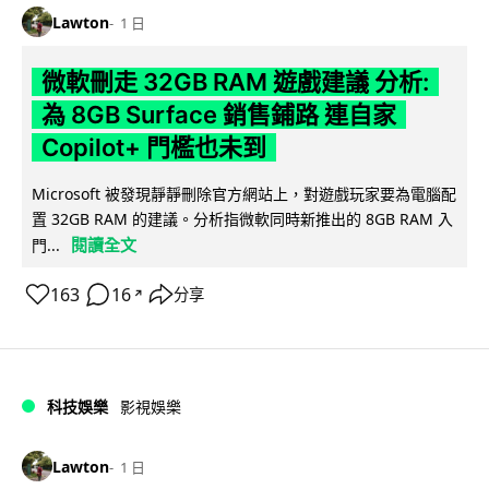
Lawton
1 日
微軟刪走 32GB RAM 遊戲建議 分析:
為 8GB Surface 銷售鋪路 連自家
Copilot+ 門檻也未到
Microsoft 被發現靜靜刪除官方網站上，對遊戲玩家要為電腦配
置 32GB RAM 的建議。分析指微軟同時新推出的 8GB RAM 入
閱讀全文
門...
163
16
分享
↗
科技娛樂
影視娛樂
Lawton
1 日