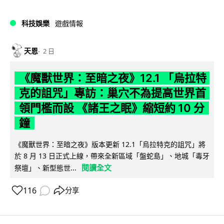
科技娛樂
遊戲情報
天恩
2 日
《魔獸世界：至暗之夜》12.1 「烏拉特
克的詛咒」專訪：巢穴不為提高世界首
領門檻而設 《諸王之眠》縮短約 10 分
鐘
《魔獸世界：至暗之夜》版本更新 12.1「烏拉特克的詛咒」將
於 8 月 13 日正式上線，帶來全新區域「盤蛇島」、地城「毒牙
閱讀全文
祭壇」、新型態世...
116
分享