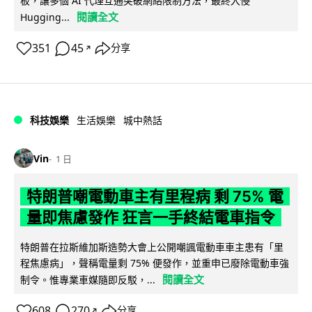
板，讓多個 AI 代理互通突破網絡限制方法，最終入侵
閱讀全文
Hugging...
351
45
分享
↗
科技娛樂
生活娛樂
城中熱話
Vin
1 日
特朗普嘲電動車主有里程病 剩 75% 電
量即焦慮發作 狂言一手終結電車指令
特朗普在拉斯維加斯造勢大會上公開嘲諷電動車車主患有「里
程焦慮病」，聲稱電量剩 75% 便發作，並重申已廢除電動車強
閱讀全文
制令。惟專業車媒隨即反駁，...
608
270
分享
↗