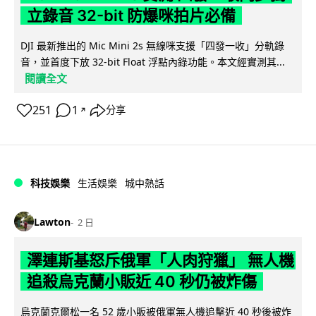
立錄音 32-bit 防爆咪拍片必備
DJI 最新推出的 Mic Mini 2s 無線咪支援「四發一收」分軌錄
音，並首度下放 32-bit Float 浮點內錄功能。本文經實測其...
閱讀全文
251
1
分享
↗
科技娛樂
生活娛樂
城中熱話
Lawton
2 日
澤連斯基怒斥俄軍「人肉狩獵」 無人機
追殺烏克蘭小販近 40 秒仍被炸傷
烏克蘭克爾松一名 52 歲小販被俄軍無人機追擊近 40 秒後被炸