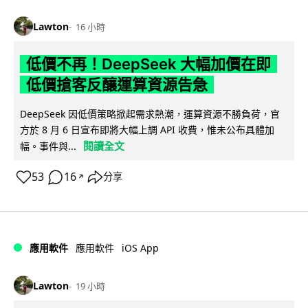
Lawton
16 小時
低價不再！DeepSeek 大幅加價在即
低價搶客反釀運算資源告急
DeepSeek 因低價策略掀起需求熱潮，運算資源不勝負荷，官
方於 8 月 6 日宣布即將大幅上調 API 收費，惟未公布具體加
閱讀全文
幅。事件與...
53
16
分享
↗
iOS App
應用軟件
應用軟件
Lawton
19 小時