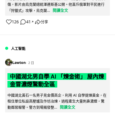
傷，影片由烏克蘭總統澤連斯基公開。他直斥俄軍對平民進行
閱讀全文
「狩獵式」攻擊，烏克蘭...
126
41
分享
↗
人工智能
Lawton
2 日
中國湖北男自學 AI 「煉金術」 屋內煉
金冒濃煙驚動全區
中國湖北黃石一名男子見金價高企，利用 AI 自學提煉黃金，在
租住單位私設高壓爐及作坊冶煉，過程產生大量刺鼻濃煙，驚
閱讀全文
動鄰居報警。警方到場揭發整...