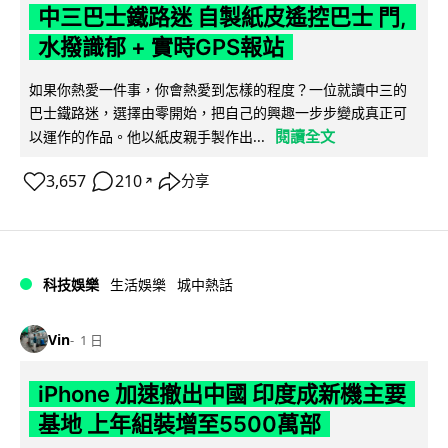
中三巴士鐵路迷 自製紙皮遙控巴士 門,
水撥識郁 + 實時GPS報站
如果你熱愛一件事，你會熱愛到怎樣的程度？一位就讀中三的
巴士鐵路迷，選擇由零開始，把自己的興趣一步步變成真正可
閱讀全文
以運作的作品。他以紙皮親手製作出...
3,657
210
分享
↗
科技娛樂
生活娛樂
城中熱話
Vin
1 日
iPhone 加速撤出中國 印度成新機主要
基地 上年組裝增至5500萬部