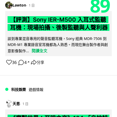
89
Lawton
1 日
【評測】Sony IER-M500 入耳式監聽
耳機：現場拍攝、後製監聽與人聲利器
談到專業混音專用的聲音監聽耳機，Sony 經典 MDR-7506 到
MDR-M1 專業錄音室耳機都為人熟悉。而現在舞台製作者與創
閱讀全文
意影像製作...
36
4
分享
↗
科技娛樂
遊戲情報
天恩
1 日