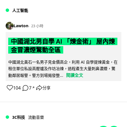
人工智能
Lawton
23 小時
中國湖北男自學 AI 「煉金術」 屋內煉
金冒濃煙驚動全區
中國湖北黃石一名男子見金價高企，利用 AI 自學提煉黃金，在
租住單位私設高壓爐及作坊冶煉，過程產生大量刺鼻濃煙，驚
閱讀全文
動鄰居報警。警方到場揭發整...
104
7
分享
↗
3C科技
流動音樂