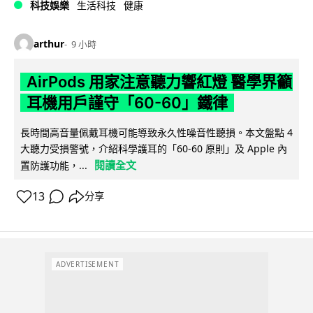
科技娛樂
生活科技
健康
arthur
9 小時
AirPods 用家注意聽力響紅燈 醫學界籲
耳機用戶謹守「60-60」鐵律
長時間高音量佩戴耳機可能導致永久性噪音性聽損。本文盤點 4
大聽力受損警號，介紹科學護耳的「60-60 原則」及 Apple 內
閱讀全文
置防護功能，...
13
分享
ADVERTISEMENT