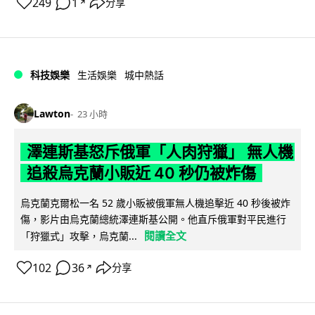
249
1
分享
↗
科技娛樂
生活娛樂
城中熱話
Lawton
23 小時
澤連斯基怒斥俄軍「人肉狩獵」 無人機
追殺烏克蘭小販近 40 秒仍被炸傷
烏克蘭克爾松一名 52 歲小販被俄軍無人機追擊近 40 秒後被炸
傷，影片由烏克蘭總統澤連斯基公開。他直斥俄軍對平民進行
閱讀全文
「狩獵式」攻擊，烏克蘭...
102
36
分享
↗