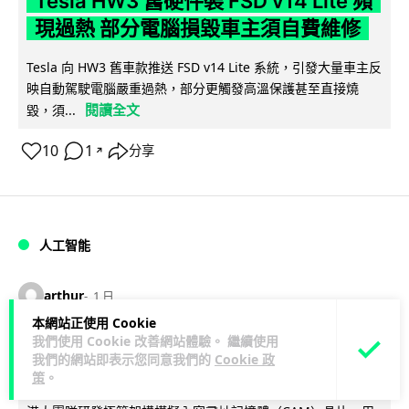
Tesla HW3 舊硬件裝 FSD v14 Lite 頻
現過熱 部分電腦損毀車主須自費維修
Tesla 向 HW3 舊車款推送 FSD v14 Lite 系統，引發大量車主反
映自動駕駛電腦嚴重過熱，部分更觸發高溫保護甚至直接燒
閱讀全文
毀，須...
10
1
分享
↗
人工智能
arthur
1 日
本網站正使用 Cookie
我們使用 Cookie 改善網站體驗。 繼續使用
港大工程學院研極簡架構晶片 搜尋速度
我們的網站即表示您同意我們的
Cookie 政
勝標準 CPU 1 億倍
策
。