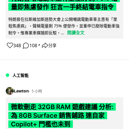
量即焦慮發作 狂言一手終結電車指令
特朗普在拉斯維加斯造勢大會上公開嘲諷電動車車主患有「里
程焦慮病」，聲稱電量剩 75% 便發作，並重申已廢除電動車強
閱讀全文
制令。惟專業車媒隨即反駁，...
348
108
分享
↗
人工智能
Lawton
5 小時
微軟刪走 32GB RAM 遊戲建議 分析:
為 8GB Surface 銷售鋪路 連自家
Copilot+ 門檻也未到