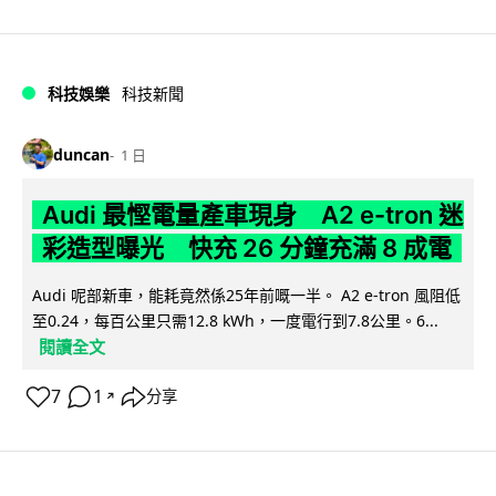
科技娛樂
科技新聞
duncan
1 日
Audi 最慳電量產車現身 A2 e-tron 迷
彩造型曝光 快充 26 分鐘充滿 8 成電
Audi 呢部新車，能耗竟然係25年前嘅一半。 A2 e-tron 風阻低
至0.24，每百公里只需12.8 kWh，一度電行到7.8公里。6...
閱讀全文
7
1
分享
↗