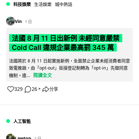
科技娛樂
生活娛樂
城中熱話
Vin
1 日
法國 8 月 11 日出新例 未經同意嚴禁
Cold Call 違規企業最高罰 345 萬
法國將於 8 月 11 日起實施新例，全面禁止企業未經消費者同意
致電推銷，由「opt-out」拒接登記制轉為「opt-in」先徵同意
閱讀全文
機制。違...
329
26
分享
↗
人工智能
Lawton
1 日