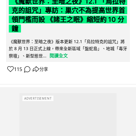
《魔獸世界：至暗之夜》12.1 「烏拉特
克的詛咒」專訪：巢穴不為提高世界首
領門檻而設 《諸王之眠》縮短約 10 分
鐘
《魔獸世界：至暗之夜》版本更新 12.1「烏拉特克的詛咒」將
於 8 月 13 日正式上線，帶來全新區域「盤蛇島」、地城「毒牙
閱讀全文
祭壇」、新型態世...
115
分享
ADVERTISEMENT