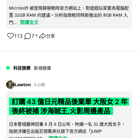
Microsoft 被發現靜靜刪除官方網站上，對遊戲玩家要為電腦配
置 32GB RAM 的建議。分析指微軟同時新推出的 8GB RAM 入
閱讀全文
門...
113
7
分享
↗
科技娛樂
影視娛樂
Lawton
5 小時
訂購 43 億日元精品後棄單 大阪女 2 年
後終被捕 涉海賊王,火影周邊產品
日本警視廳神田署 8 月 6 日公布，拘捕一名 32 歲大阪女子，
指她涉嫌在出版巨頭集英社旗下官方網店「JUMP