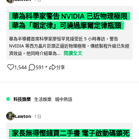
華為科學家警告 NVIDIA 已近物理極限
華為「韜定律」可繞過摩爾定律瓶頸
華為半導體首席科學家廖恒罕見接受近 5 小時專訪，警告
NVIDIA 等西方晶片巨頭正逼近物理極限，傳統製程升級已失經
閱讀全文
濟效益。他同時介紹華為...
1,544
591
分享
↗
科技娛樂
生活娛樂
城中熱話
Lawton
1 日
家長無得慳錢買二手書 電子啟動碼鎖死