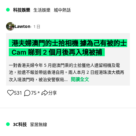
科技娛樂
生活娛樂
城中熱話
Lawton
1 日
港夫婦澳門的士拾相機 據為己有被的士
Cam 睇到 2 個月後再入境被捕
一對香港夫婦今年 5 月遊澳門乘的士拾獲他人遺留相機及電
池，拾遺不報並帶返香港自用。兩人本月 2 日經港珠澳大橋再
閱讀全文
次入境澳門時，被治安警察局...
531
75
分享
↗
3C科技
家居無線