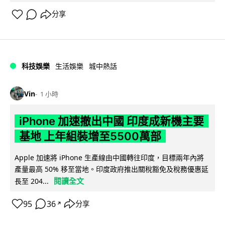
分享
科技娛樂
生活娛樂
城中熱話
Vin
1 小時
iPhone 加速撤出中國 印度成新機主要
基地 上年組裝增至5500萬部
Apple 加速將 iPhone 生產線由中國轉往印度，目標兩年內將
產量最高 50% 移至當地。印度政府推出關稅豁免及稅務優惠延
閱讀全文
長至 204...
95
36
分享
↗