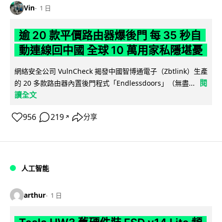
Vin
1 日
逾 20 款平價路由器爆後門 每 35 秒自
動連線回中國 全球 10 萬用家私隱堪憂
網絡安全公司 VulnCheck 揭發中國智博通電子（Zbtlink）生產
閱
的 20 多款路由器內置後門程式「Endlessdoors」（無盡...
讀全文
956
219
分享
↗
人工智能
arthur
1 日