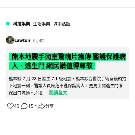
科技娛樂
生活娛樂
城中熱話
Lawton
6 小時
熊本地震手術室驚魂片瘋傳 醫護保護病
人、逃生門 網民讚值得尊敬
熊本縣 7 月 28 日發生 7.1 級地震，熊本綜合醫院手術室鏡頭拍
下地震一刻，醫護人員臨危不亂保護病人，更馬上開逃生門確
閱讀全文
保出口流通。片段...
49
15
分享
↗