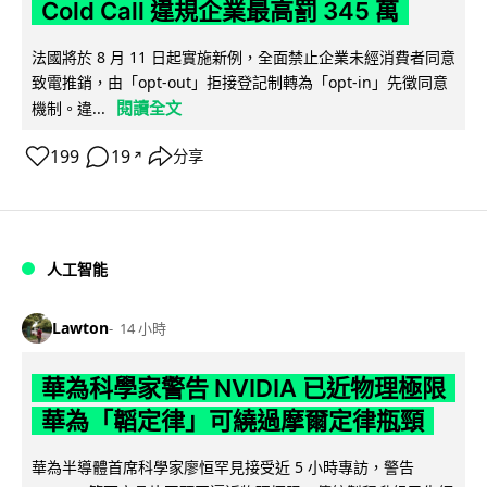
Cold Call 違規企業最高罰 345 萬
法國將於 8 月 11 日起實施新例，全面禁止企業未經消費者同意
致電推銷，由「opt-out」拒接登記制轉為「opt-in」先徵同意
閱讀全文
機制。違...
199
19
分享
↗
人工智能
Lawton
14 小時
華為科學家警告 NVIDIA 已近物理極限
華為「韜定律」可繞過摩爾定律瓶頸
華為半導體首席科學家廖恒罕見接受近 5 小時專訪，警告