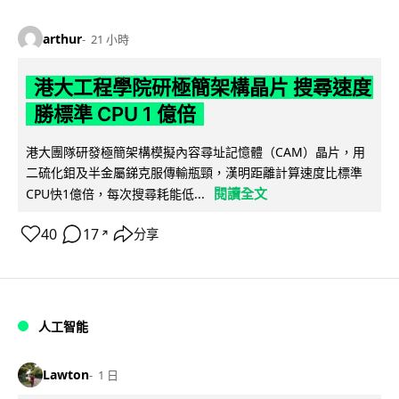
arthur
21 小時
港大工程學院研極簡架構晶片 搜尋速度
勝標準 CPU 1 億倍
港大團隊研發極簡架構模擬內容尋址記憶體（CAM）晶片，用
二硫化鉬及半金屬銻克服傳輸瓶頸，漢明距離計算速度比標準
閱讀全文
CPU快1億倍，每次搜尋耗能低...
40
17
分享
↗
人工智能
Lawton
1 日