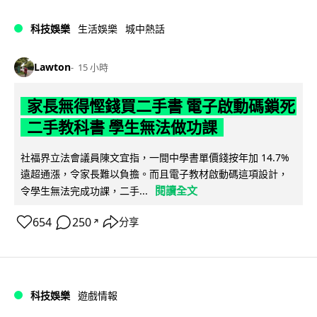
科技娛樂
生活娛樂
城中熱話
Lawton
15 小時
家長無得慳錢買二手書 電子啟動碼鎖死
二手教科書 學生無法做功課
社福界立法會議員陳文宜指，一間中學書單價錢按年加 14.7%
遠超通漲，令家長難以負擔。而且電子教材啟動碼這項設計，
閱讀全文
令學生無法完成功課，二手...
654
250
分享
↗
科技娛樂
遊戲情報