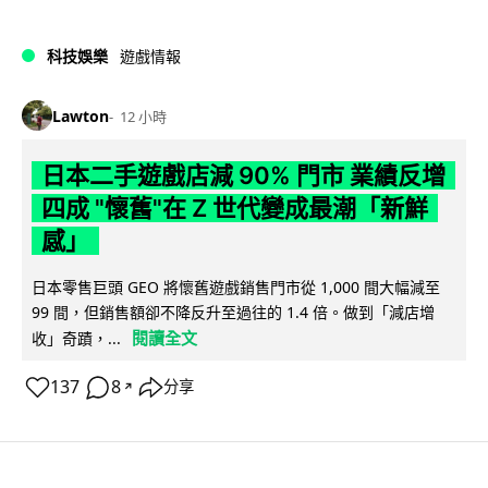
科技娛樂
遊戲情報
Lawton
12 小時
日本二手遊戲店減 90% 門市 業績反增
四成 "懷舊"在 Z 世代變成最潮「新鮮
感」
日本零售巨頭 GEO 將懷舊遊戲銷售門市從 1,000 間大幅減至
99 間，但銷售額卻不降反升至過往的 1.4 倍。做到「減店增
閱讀全文
收」奇蹟，...
137
8
分享
↗