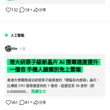
132
18
分享
↗
人工智能
Vin
1 日
港大研原子級新晶片 AI 搜尋速度提升
一億倍 手機人臉識別免上雲端
香港大學團隊成功研發原子級厚度的「模擬存內搜尋」晶片，
比傳統 CPU 搜尋速度快約 1 億倍，延遲低至 36 皮秒（即
閱讀全文
0.00000000...
361
81
分享
↗