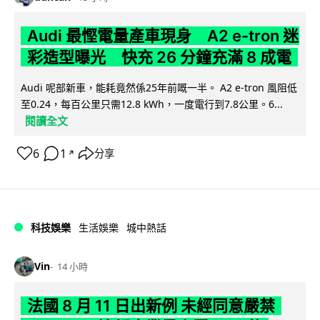
Audi 最慳電量產車現身 A2 e-tron 迷
彩造型曝光 快充 26 分鐘充滿 8 成電
Audi 呢部新車，能耗竟然係25年前嘅一半。 A2 e-tron 風阻低
至0.24，每百公里只需12.8 kWh，一度電行到7.8公里。6...
閱讀全文
6
1
分享
↗
科技娛樂
生活娛樂
城中熱話
Vin
14 小時
法國 8 月 11 日出新例 未經同意嚴禁