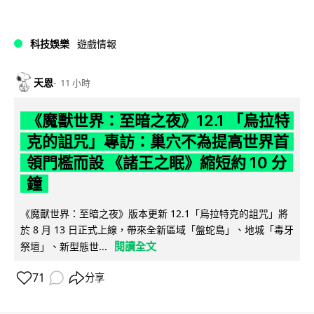
科技娛樂
遊戲情報
天恩
11 小時
《魔獸世界：至暗之夜》12.1 「烏拉特
克的詛咒」專訪：巢穴不為提高世界首
領門檻而設 《諸王之眠》縮短約 10 分
鐘
《魔獸世界：至暗之夜》版本更新 12.1「烏拉特克的詛咒」將
於 8 月 13 日正式上線，帶來全新區域「盤蛇島」、地城「毒牙
閱讀全文
祭壇」、新型態世...
71
分享