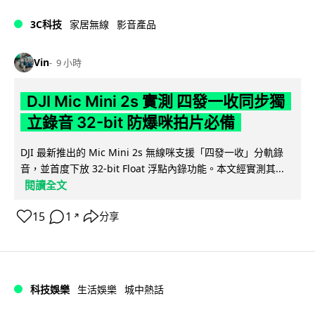
3C科技
家居無線
影音產品
Vin
9 小時
DJI Mic Mini 2s 實測 四發一收同步獨
立錄音 32-bit 防爆咪拍片必備
DJI 最新推出的 Mic Mini 2s 無線咪支援「四發一收」分軌錄
音，並首度下放 32-bit Float 浮點內錄功能。本文經實測其...
閱讀全文
15
1
分享
↗
科技娛樂
生活娛樂
城中熱話