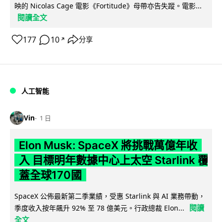
映的 Nicolas Cage 電影《Fortitude》母帶亦告失蹤。電影...
閱讀全文
177
10
分享
↗
人工智能
Vin
1 日
Elon Musk: SpaceX 將挑戰萬億年收
入 目標明年數據中心上太空 Starlink 覆
蓋全球170國
SpaceX 公佈最新第二季業績，受惠 Starlink 與 AI 業務帶動，
閱讀
季度收入按年飆升 92% 至 78 億美元。行政總裁 Elon...
全文