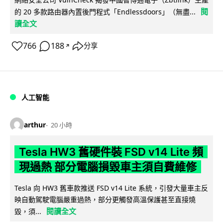
閱
的 20 多款路由器內置後門程式「Endlessdoors」（無盡...
讀全文
766
188
分享
↗
人工智能
arthur
20 小時
Tesla HW3 舊硬件裝 FSD v14 Lite 頻
現過熱 部分電腦損毀車主須自費維修
Tesla 向 HW3 舊車款推送 FSD v14 Lite 系統，引發大量車主反
映自動駕駛電腦嚴重過熱，部分更觸發高溫保護甚至直接燒
閱讀全文
毀，須...