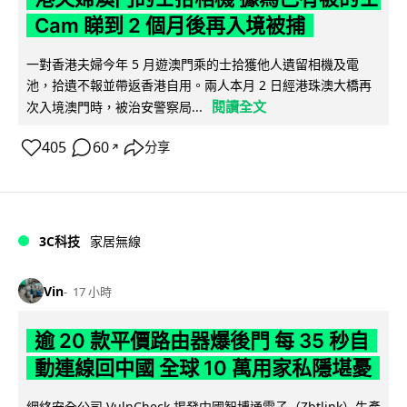
Cam 睇到 2 個月後再入境被捕
一對香港夫婦今年 5 月遊澳門乘的士拾獲他人遺留相機及電
池，拾遺不報並帶返香港自用。兩人本月 2 日經港珠澳大橋再
閱讀全文
次入境澳門時，被治安警察局...
405
60
分享
↗
3C科技
家居無線
Vin
17 小時
逾 20 款平價路由器爆後門 每 35 秒自
動連線回中國 全球 10 萬用家私隱堪憂
網絡安全公司 VulnCheck 揭發中國智博通電子（Zbtlink）生產