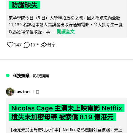
防護缺失
東華學院今日（5 日）大學聯招放榜之際，因人為疏忽向全數
11,139 名課程申請人錯誤發出取錄通知電郵，令大批考生一度
閱讀全文
以為獲得學位取錄，事...
147
17
分享
↗
科技娛樂
影視娛樂
Lawton
1 日
Nicolas Cage 主演未上映電影 Netflix
遺失未加密母帶 被索償 8.19 億港元
【唔見未加密母帶咁大件事】Netflix 洛杉磯辦公室被竊，未上