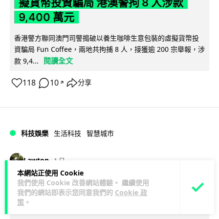
擬貨幣投資騙局 港澳警拘 8 人涉款
9,400 萬元
香港警方聯同澳門司警搗破以養生咖啡生意包裝的虛擬貨幣投
資騙局 Fun Coffee，兩地共拘捕 8 人，接獲逾 200 宗舉報，涉
閱讀全文
款 9,4...
118
10
分享
↗
科技娛樂
生活科技
智慧城市
Lawton
1 日
本網站正使用 Cookie
我們使用 Cookie 改善網站體驗。 繼續使用
網約車條例生效 有司機暫時停工避風頭
我們的網站即表示您同意我們的
Cookie 政
的士業界籲白牌 "改邪歸正"
策
。