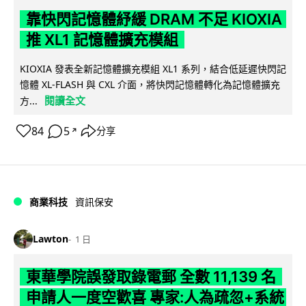
靠快閃記憶體紓緩 DRAM 不足 KIOXIA
推 XL1 記憶體擴充模組
KIOXIA 發表全新記憶體擴充模組 XL1 系列，結合低延遲快閃記
憶體 XL-FLASH 與 CXL 介面，將快閃記憶體轉化為記憶體擴充
閱讀全文
方...
84
5
分享
↗
商業科技
資訊保安
Lawton
1 日
東華學院誤發取錄電郵 全數 11,139 名
申請人一度空歡喜 專家:人為疏忽+系統