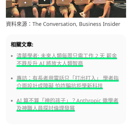
資料來源：The Conversation, Business Insider
相關文章:
清華學者: 未來人類每周只需工作 2 天 薪金
不跌反升 AI 將放大人類智商
專訪：有長者用電話只「打出打入」 學者指
介面設計成障礙 怕詐騙抗拒學新科技
AI 算不算「神的孩子」？Anthropic 邀學者
及神職人員探討倫理發展