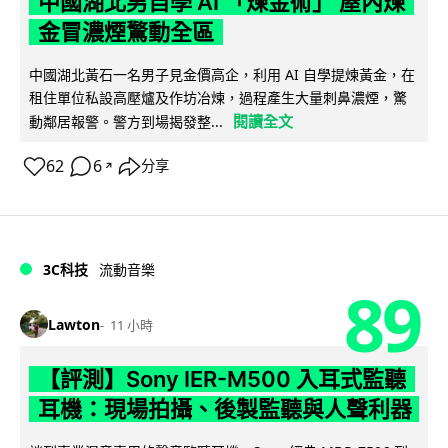
中國湖北男自學 AI 「煉金術」 屋內煉
金冒濃煙驚動全區
中國湖北黃石一名男子見金價高企，利用 AI 自學提煉黃金，在
租住單位私設高壓爐及作坊冶煉，過程產生大量刺鼻濃煙，驚
閱讀全文
動鄰居報警。警方到場揭發整...
62
6
分享
↗
3C科技
流動音樂
89
Lawton
11 小時
【評測】Sony IER-M500 入耳式監聽
耳機：現場拍攝、後製監聽與人聲利器