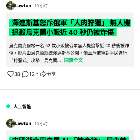
Lawton
10 小時
澤連斯基怒斥俄軍「人肉狩獵」 無人機
追殺烏克蘭小販近 40 秒仍被炸傷
烏克蘭克爾松一名 52 歲小販被俄軍無人機追擊近 40 秒後被炸
傷，影片由烏克蘭總統澤連斯基公開。他直斥俄軍對平民進行
閱讀全文
「狩獵式」攻擊，烏克蘭...
38
12
分享
↗
人工智能
Lawton
10 小時