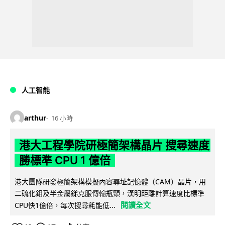
人工智能
arthur
16 小時
港大工程學院研極簡架構晶片 搜尋速度
勝標準 CPU 1 億倍
港大團隊研發極簡架構模擬內容尋址記憶體（CAM）晶片，用
二硫化鉬及半金屬銻克服傳輸瓶頸，漢明距離計算速度比標準
閱讀全文
CPU快1億倍，每次搜尋耗能低...