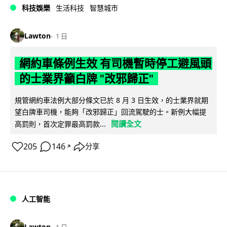
科技娛樂
生活科技
智慧城市
Lawton
1 日
網約車條例生效 有司機暫時停工避風頭
的士業界籲白牌 "改邪歸正"
規管網約車法例大部分條文已於 8 月 3 日生效，的士業界就期
望白牌車司機，能夠「改邪歸正」回流駕駛的士。新例大幅提
閱讀全文
高罰則，首次定罪最高罰款...
205
146
分享
↗
人工智能
Lawton
1 日