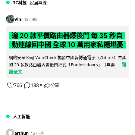
3C科技
家居無線
Vin
12 小時
逾 20 款平價路由器爆後門 每 35 秒自
動連線回中國 全球 10 萬用家私隱堪憂
網絡安全公司 VulnCheck 揭發中國智博通電子（Zbtlink）生產
閱
的 20 多款路由器內置後門程式「Endlessdoors」（無盡...
讀全文
766
188
分享
↗
人工智能
arthur
15 小時