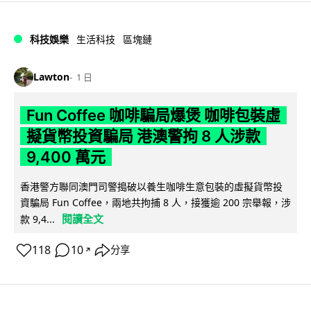
科技娛樂
生活科技
區塊鏈
Lawton
1 日
Fun Coffee 咖啡騙局爆煲 咖啡包裝虛
擬貨幣投資騙局 港澳警拘 8 人涉款
9,400 萬元
香港警方聯同澳門司警搗破以養生咖啡生意包裝的虛擬貨幣投
資騙局 Fun Coffee，兩地共拘捕 8 人，接獲逾 200 宗舉報，涉
閱讀全文
款 9,4...
118
10
分享
↗