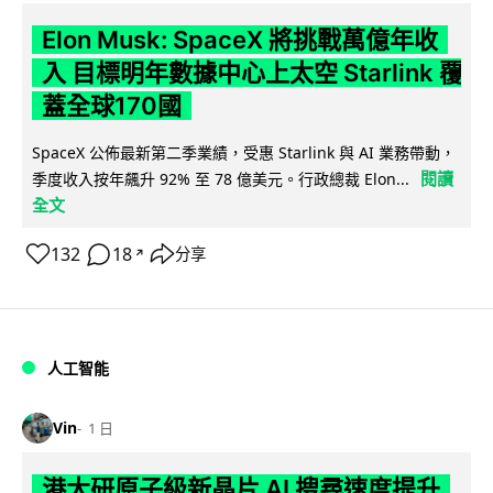
Elon Musk: SpaceX 將挑戰萬億年收
入 目標明年數據中心上太空 Starlink 覆
蓋全球170國
SpaceX 公佈最新第二季業績，受惠 Starlink 與 AI 業務帶動，
閱讀
季度收入按年飆升 92% 至 78 億美元。行政總裁 Elon...
全文
132
18
分享
↗
人工智能
Vin
1 日
港大研原子級新晶片 AI 搜尋速度提升