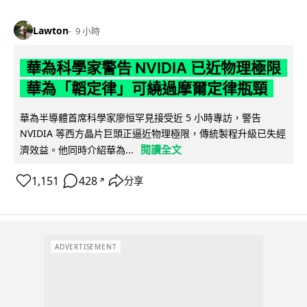
Lawton
9 小時
華為科學家警告 NVIDIA 已近物理極限
華為「韜定律」可繞過摩爾定律瓶頸
華為半導體首席科學家廖恒罕見接受近 5 小時專訪，警告
NVIDIA 等西方晶片巨頭正逼近物理極限，傳統製程升級已失經
閱讀全文
濟效益。他同時介紹華為...
1,151
428
分享
↗
ADVERTISEMENT