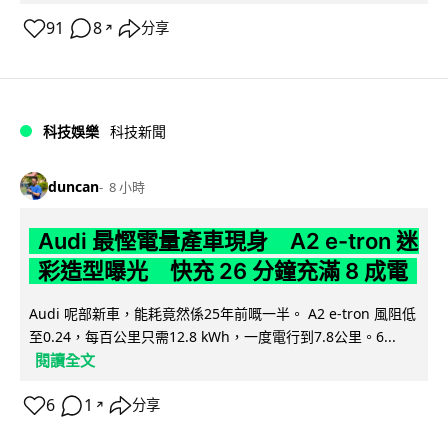
91
8
分享
↗
科技娛樂
科技新聞
duncan
8 小時
Audi 最慳電量產車現身 A2 e-tron 迷
彩造型曝光 快充 26 分鐘充滿 8 成電
Audi 呢部新車，能耗竟然係25年前嘅一半。 A2 e-tron 風阻低
至0.24，每百公里只需12.8 kWh，一度電行到7.8公里。6...
閱讀全文
6
1
分享
↗