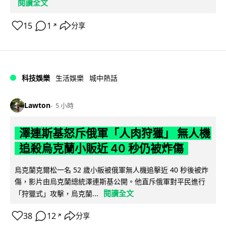
閱讀全文
15
1
分享
↗
科技娛樂
生活娛樂
城中熱話
Lawton
5 小時
澤連斯基怒斥俄軍「人肉狩獵」 無人機
追殺烏克蘭小販近 40 秒仍被炸傷
烏克蘭克爾松一名 52 歲小販被俄軍無人機追擊近 40 秒後被炸
傷，影片由烏克蘭總統澤連斯基公開。他直斥俄軍對平民進行
閱讀全文
「狩獵式」攻擊，烏克蘭...
38
12
分享
↗