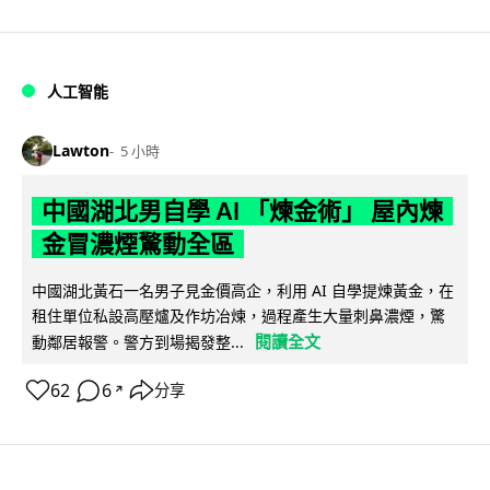
人工智能
Lawton
5 小時
中國湖北男自學 AI 「煉金術」 屋內煉
金冒濃煙驚動全區
中國湖北黃石一名男子見金價高企，利用 AI 自學提煉黃金，在
租住單位私設高壓爐及作坊冶煉，過程產生大量刺鼻濃煙，驚
閱讀全文
動鄰居報警。警方到場揭發整...
62
6
分享
↗