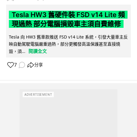
Tesla HW3 舊硬件裝 FSD v14 Lite 頻
現過熱 部分電腦損毀車主須自費維修
Tesla 向 HW3 舊車款推送 FSD v14 Lite 系統，引發大量車主反
映自動駕駛電腦嚴重過熱，部分更觸發高溫保護甚至直接燒
閱讀全文
毀，須...
7
分享
ADVERTISEMENT