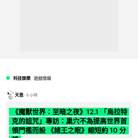
科技娛樂
遊戲情報
天恩
6 小時
《魔獸世界：至暗之夜》12.1 「烏拉特
克的詛咒」專訪：巢穴不為提高世界首
領門檻而設 《諸王之眠》縮短約 10 分