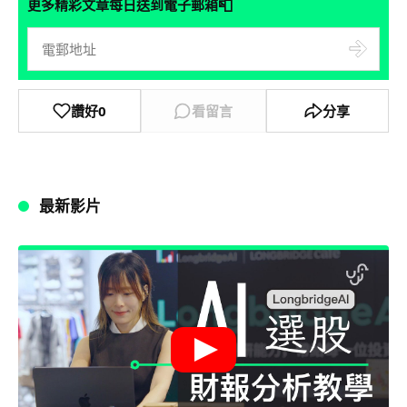
📮
更多精彩文章每日送到電子郵箱
讚好
0
看留言
分享
最新影片