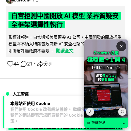
白宮拒測中國開放 AI 模型 業界質疑安
全框架選擇性執行
彭博社報道，白宮通知美國頂尖 AI 公司，中國開發的開放權重
模型將不納入特朗普政府新 AI 安全框架的測試範圍。美國業界
×
閱讀全文
則聯署呼籲政府不要限...
44
21
分享
↗
人工智能
本網站正使用 Cookie
我們使用 Cookie 改善網站體驗。 繼續使用
Vin
1 日
🎵
⛶
我們的網站即表示您同意我們的
Cookie 政
策
。
📖 詳細評測
→
地盤偷吸煙難逃高空法眼 勞工處出動熱