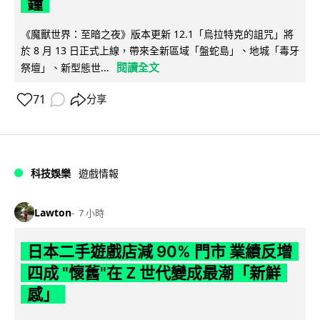
鐘
《魔獸世界：至暗之夜》版本更新 12.1「烏拉特克的詛咒」將
於 8 月 13 日正式上線，帶來全新區域「盤蛇島」、地城「毒牙
閱讀全文
祭壇」、新型態世...
71
分享
科技娛樂
遊戲情報
Lawton
7 小時
日本二手遊戲店減 90% 門市 業績反增
四成 "懷舊"在 Z 世代變成最潮「新鮮
感」