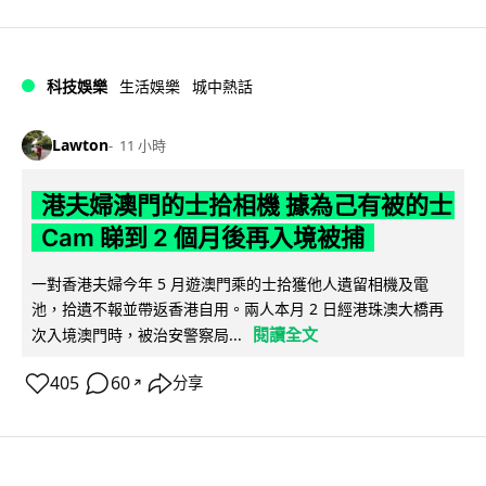
科技娛樂
生活娛樂
城中熱話
Lawton
11 小時
港夫婦澳門的士拾相機 據為己有被的士
Cam 睇到 2 個月後再入境被捕
一對香港夫婦今年 5 月遊澳門乘的士拾獲他人遺留相機及電
池，拾遺不報並帶返香港自用。兩人本月 2 日經港珠澳大橋再
閱讀全文
次入境澳門時，被治安警察局...
405
60
分享
↗