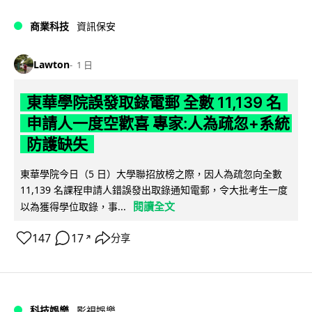
商業科技
資訊保安
Lawton
1 日
東華學院誤發取錄電郵 全數 11,139 名
申請人一度空歡喜 專家:人為疏忽+系統
防護缺失
東華學院今日（5 日）大學聯招放榜之際，因人為疏忽向全數
11,139 名課程申請人錯誤發出取錄通知電郵，令大批考生一度
閱讀全文
以為獲得學位取錄，事...
147
17
分享
↗
科技娛樂
影視娛樂