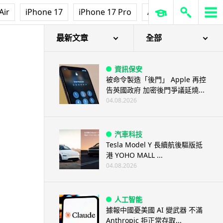
Air
iPhone 17
iPhone 17 Pro
AirPods Pro 3
Ap
最新文章
全部
資訊保安
被命令製造「後門」 Apple 再控
告英國政府 加密後門爭議延燒...
04.08.2026
汽車科技
Tesla Model Y 長續航後驅版抵
港 YOHO MALL ...
04.08.2026
人工智能
據報中國憂美國 AI 變武器 不滿
Anthropic 拒正常存取...