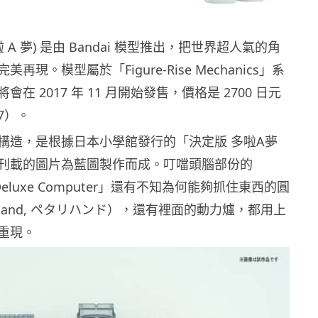
 A 夢) 是由 Bandai 模型推出，把世界超人氣的角
再現。模型屬於「Figure-Rise Mechanics」系
在 2017 年 11 月開始發售，價格是 2700 日元
7）。
構造，是根據日本小學館發行的「決定版 多啦A夢
刊載的圖片為藍圖製作而成。叮噹頭腦部份的
er Deluxe Computer」還有不知為何能夠抓住東西的圓
k Hand, ペタリハンド），還有裡面的動力爐，都用上
重現。