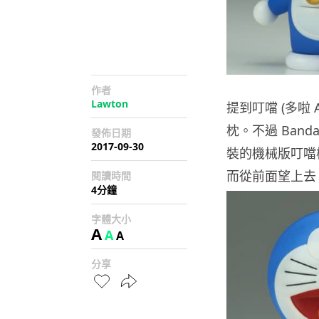
作者
Lawton
提到叮噹 (多啦
枕。不過 Band
發佈日期
2017-09-30
裝的機械版叮噹
而從前面望上去
閱讀時間
4分鐘
字體大小
A
A
A
分享