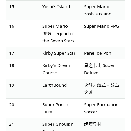
15
Yoshi’s Island
Super Mario
Yoshi’s Island
16
Super Mario
Super Mario RPG
RPG: Legend of
the Seven Stars
17
Kirby Super Star
Panel de Pon
18
Kirby’s Dream
星之卡比 Super
Course
Deluxe
19
EarthBound
火燄之紋章 – 紋章
之謎
20
Super Punch-
Super Formation
Out!!
Soccer
21
Super Ghouls’n
超魔界村