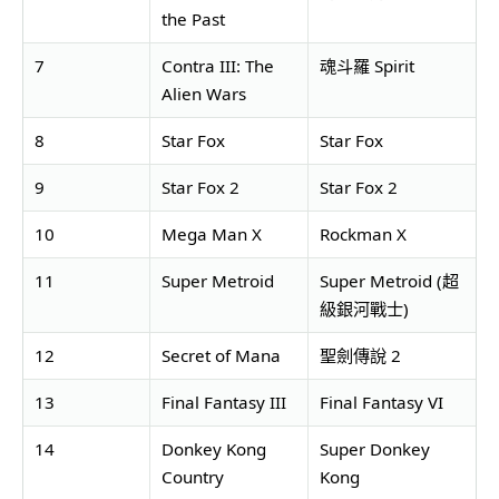
the Past
7
Contra III: The
魂斗羅 Spirit
Alien Wars
8
Star Fox
Star Fox
9
Star Fox 2
Star Fox 2
10
Mega Man X
Rockman X
11
Super Metroid
Super Metroid (超
級銀河戰士)
12
Secret of Mana
聖劍傳說 2
13
Final Fantasy III
Final Fantasy VI
14
Donkey Kong
Super Donkey
Country
Kong