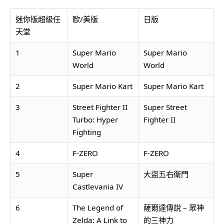
迷你版超級任
歐/美版
日版
天堂
1
Super Mario
Super Mario
World
World
2
Super Mario Kart
Super Mario Kart
3
Street Fighter II
Super Street
Turbo: Hyper
Fighter II
Fighting
4
F-ZERO
F-ZERO
5
Super
大盜五右衛門
Castlevania IV
6
The Legend of
薩爾達傳說 – 眾神
Zelda: A Link to
的三神力