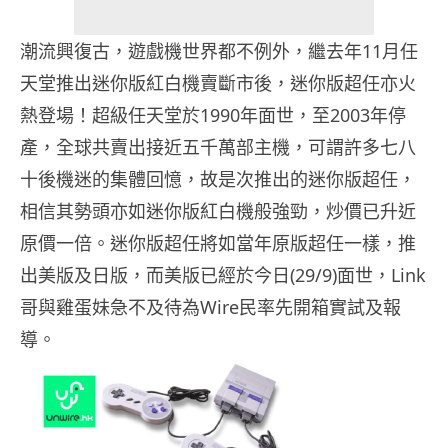
潮流興復古，遊戲機世界都不例外，繼去年11月任
天堂推出迷你版紅白機賣斷市後，迷你版超任亦火
熱登場！超級任天堂於1990年面世，至2003年停
產，全球共賣出接近五千萬部主機，可謂許多七八
十後機迷的集體回憶，故是次推出的迷你版超任，
相信其勢頭亦如迷你版紅白機般強勁，炒價已升近
原價一倍。迷你版超任將如當年原版超任一樣，推
出美版及日版，而美版已經於今日(29/9)面世，Link
哥與雞蛋妹急不及待為Wire民率先開箱實試及報
導。